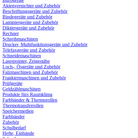
Bürogeräte
Aktenvernichter und Zubehör
Beschriftungsgeräte und Zubehör
Bindegeräte und Zubehör
Laminiergeräte und Zubehör
Diktiergeräte und Zubehör
Rechner
Schreibmaschinen
Drucker, Multifunktionsgeräte und Zubehör
Telefaxgeräte und Zubehör
Schneidemaschinen
Laserpointer, Zeigestäbe
Loch-, Ösgeräte und Zubehör
Falzmaschinen und Zubehör
Frankiermaschinen und Zubehör
Prüfgeräte
Geldzählmaschinen
Produkte fürs Raumklima
Farbbänder & Thermorollen
Thermotransferrollen
Speichermedien
Farbbänder
Zubehör
Schulbedarf
Hefte, Einbände