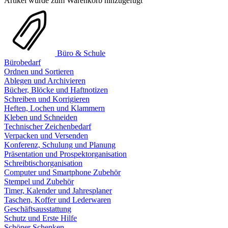
Artikel wurde zum Warenkorb hinzugefügt
Büro & Schule
Bürobedarf
Ordnen und Sortieren
Ablegen und Archivieren
Bücher, Blöcke und Haftnotizen
Schreiben und Korrigieren
Heften, Lochen und Klammern
Kleben und Schneiden
Technischer Zeichenbedarf
Verpacken und Versenden
Konferenz, Schulung und Planung
Präsentation und Prospektorganisation
Schreibtischorganisation
Computer und Smartphone Zubehör
Stempel und Zubehör
Timer, Kalender und Jahresplaner
Taschen, Koffer und Lederwaren
Geschäftsausstattung
Schutz und Erste Hilfe
Schöner Schenken