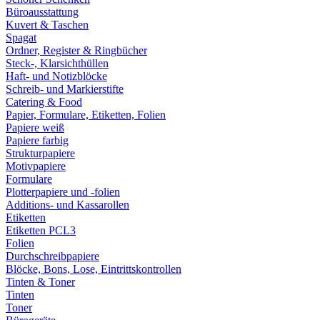
Büroausstattung
Kuvert & Taschen
Spagat
Ordner, Register & Ringbücher
Steck-, Klarsichthüllen
Haft- und Notizblöcke
Schreib- und Markierstifte
Catering & Food
Papier, Formulare, Etiketten, Folien
Papiere weiß
Papiere farbig
Strukturpapiere
Motivpapiere
Formulare
Plotterpapiere und -folien
Additions- und Kassarollen
Etiketten
Etiketten PCL3
Folien
Durchschreibpapiere
Blöcke, Bons, Lose, Eintrittskontrollen
Tinten & Toner
Tinten
Toner