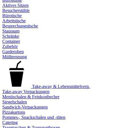
Bürostühle
Aktives Sitzen
Besucherstühle
Bürotische
Arbeitstische
Besprechungstische
Stauraum
Schränke
Container
Zubehör
Garderoben
Mülltrennung
Take-away & Lebensmittelverp.
Take-away Verpackungen
Menüschalen & Feinkostbecher
Siegelschalen
Sandwich-Verpackungen
Pizzakartons
Pommes-, Snackschalen und -tüten
Catering
Tragetaschen & Transportboxen