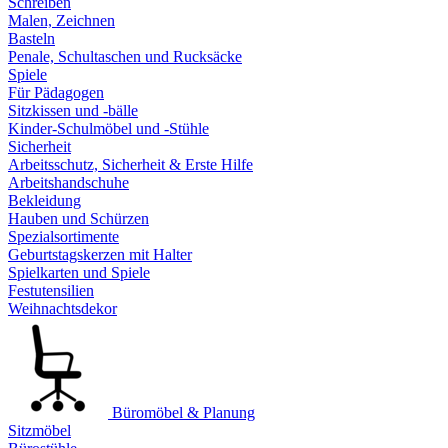
Schreiben
Malen, Zeichnen
Basteln
Penale, Schultaschen und Rucksäcke
Spiele
Für Pädagogen
Sitzkissen und -bälle
Kinder-Schulmöbel und -Stühle
Sicherheit
Arbeitsschutz, Sicherheit & Erste Hilfe
Arbeitshandschuhe
Bekleidung
Hauben und Schürzen
Spezialsortimente
Geburtstagskerzen mit Halter
Spielkarten und Spiele
Festutensilien
Weihnachtsdekor
Büromöbel & Planung
Sitzmöbel