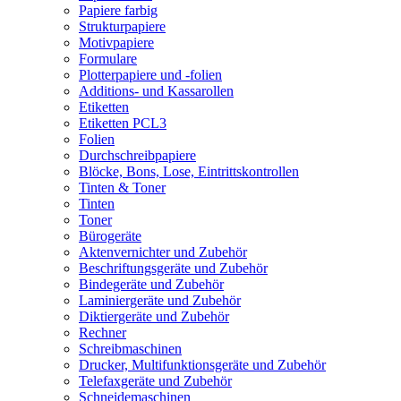
Papiere farbig
Strukturpapiere
Motivpapiere
Formulare
Plotterpapiere und -folien
Additions- und Kassarollen
Etiketten
Etiketten PCL3
Folien
Durchschreibpapiere
Blöcke, Bons, Lose, Eintrittskontrollen
Tinten & Toner
Tinten
Toner
Bürogeräte
Aktenvernichter und Zubehör
Beschriftungsgeräte und Zubehör
Bindegeräte und Zubehör
Laminiergeräte und Zubehör
Diktiergeräte und Zubehör
Rechner
Schreibmaschinen
Drucker, Multifunktionsgeräte und Zubehör
Telefaxgeräte und Zubehör
Schneidemaschinen