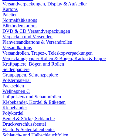
Versandverpackungen, Display & Aufsteller
Kartons
Paletten
Normalfaltkartons
Blitzbodenkartons
DVD & CD Versandverpackungen
Verpacken und Versenden
Planversandkartons & Versandrollen
Versandkartons
Versandrollen, Trapez-, Teleskopverpackungen
Verpackungspapier Rollen & Bogen, Karton & Pappe
Kraftpapiere, Bögen und Rollen
Seidenpapiere
Graupappen, Schrenzpapiere
Polstermaterial
Packseiden
Wellpappen C
Luftpolster- und Schaumfolien
Klebebänder, Kordel & Etiketten
Klebebänder
Polykordel
Beutel & Säcke, Schläuche
Druckverschlussbeutel
Flach- & Seitenfaltenbeutel
Schlauch- und Halbschlauchfolien