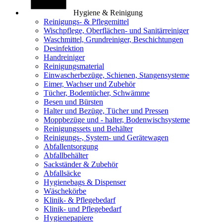
Hygiene & Reinigung
Reinigungs- & Pflegemittel
Wischpflege, Oberflächen- und Sanitärreiniger
Waschmittel, Grundreiniger, Beschichtungen
Desinfektion
Handreiniger
Reinigungsmaterial
Einwascherbezüge, Schienen, Stangensysteme
Eimer, Wachser und Zubehör
Tücher, Bodentücher, Schwämme
Besen und Bürsten
Halter und Bezüge, Tücher und Pressen
Moppbezüge und - halter, Bodenwischsysteme
Reinigungssets und Behälter
Reinigungs-, System- und Gerätewagen
Abfallentsorgung
Abfallbehälter
Sackständer & Zubehör
Abfallsäcke
Hygienebags & Dispenser
Wäschekörbe
Klinik- & Pflegebedarf
Klinik- und Pflegebedarf
Hygienepapiere