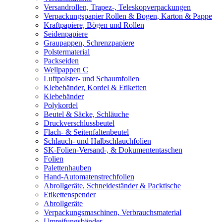
Versandrollen, Trapez-, Teleskopverpackungen
Verpackungspapier Rollen & Bogen, Karton & Pappe
Kraftpapiere, Bögen und Rollen
Seidenpapiere
Graupappen, Schrenzpapiere
Polstermaterial
Packseiden
Wellpappen C
Luftpolster- und Schaumfolien
Klebebänder, Kordel & Etiketten
Klebebänder
Polykordel
Beutel & Säcke, Schläuche
Druckverschlussbeutel
Flach- & Seitenfaltenbeutel
Schlauch- und Halbschlauchfolien
SK-Folien-Versand-, & Dokumententaschen
Folien
Palettenhauben
Hand-Automatenstrechfolien
Abrollgeräte, Schneideständer & Packtische
Etikettenspender
Abrollgeräte
Verpackungsmaschinen, Verbrauchsmaterial
Umreifungsbänder