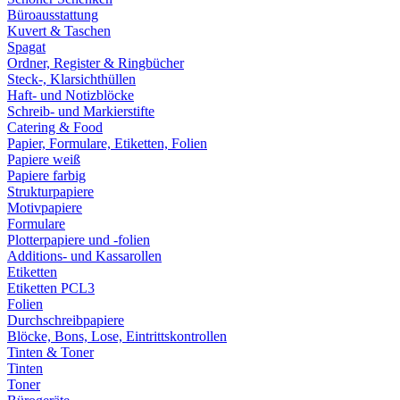
Büroausstattung
Kuvert & Taschen
Spagat
Ordner, Register & Ringbücher
Steck-, Klarsichthüllen
Haft- und Notizblöcke
Schreib- und Markierstifte
Catering & Food
Papier, Formulare, Etiketten, Folien
Papiere weiß
Papiere farbig
Strukturpapiere
Motivpapiere
Formulare
Plotterpapiere und -folien
Additions- und Kassarollen
Etiketten
Etiketten PCL3
Folien
Durchschreibpapiere
Blöcke, Bons, Lose, Eintrittskontrollen
Tinten & Toner
Tinten
Toner