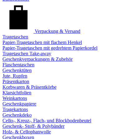
Verpackung & Versand
Tragetaschen
Papier-Tragetaschen mit flachem Henkel
Papier-Tragetaschen mit gedrehtem Papierkordel
Tragetaschen Take-away
Geschenkverpackungen & Zubehör
Flaschentaschen
Geschenktüten
Jute, Rupfen
Präsentkarton
Korbwaren & Präsentkörbe
Klarsichtfolien
Weinkartons
Geschenkpapiere
Tragekartons
Geschenkdeko
Cello-, Kreuz-, Flach- und Blockbodenbeutel
Geschenk- Stoff- & Polybänder
Holz- & Cellophanwolle
Geschenkboxen