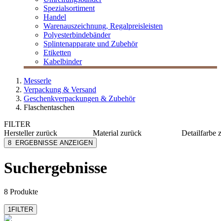
Spezialsortiment
Handel
Warenauszeichnung, Regalpreisleisten
Polyesterbindebänder
Splintenapparate und Zubehör
Etiketten
Kabelbinder
Messerle
Verpackung & Versand
Geschenkverpackungen & Zubehör
Flaschentaschen
FILTER
Hersteller
zurück
Material
zurück
Detailfarbe
MESSERLE
Papier
blau
8
ERGEBNISSE ANZEIGEN
Zischka
Karton
bordeau
ZÖWIE
braun
Suchergebnisse
dunkelbl
farblich s
mehr anzeig
8 Produkte
1
FILTER