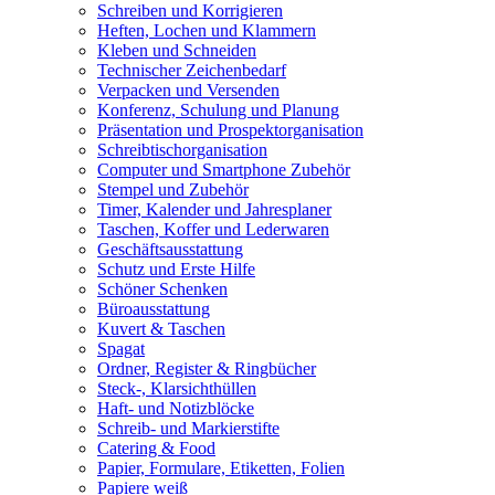
Schreiben und Korrigieren
Heften, Lochen und Klammern
Kleben und Schneiden
Technischer Zeichenbedarf
Verpacken und Versenden
Konferenz, Schulung und Planung
Präsentation und Prospektorganisation
Schreibtischorganisation
Computer und Smartphone Zubehör
Stempel und Zubehör
Timer, Kalender und Jahresplaner
Taschen, Koffer und Lederwaren
Geschäftsausstattung
Schutz und Erste Hilfe
Schöner Schenken
Büroausstattung
Kuvert & Taschen
Spagat
Ordner, Register & Ringbücher
Steck-, Klarsichthüllen
Haft- und Notizblöcke
Schreib- und Markierstifte
Catering & Food
Papier, Formulare, Etiketten, Folien
Papiere weiß