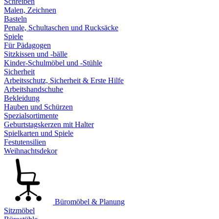
Schreiben
Malen, Zeichnen
Basteln
Penale, Schultaschen und Rucksäcke
Spiele
Für Pädagogen
Sitzkissen und -bälle
Kinder-Schulmöbel und -Stühle
Sicherheit
Arbeitsschutz, Sicherheit & Erste Hilfe
Arbeitshandschuhe
Bekleidung
Hauben und Schürzen
Spezialsortimente
Geburtstagskerzen mit Halter
Spielkarten und Spiele
Festutensilien
Weihnachtsdekor
Büromöbel & Planung
Sitzmöbel