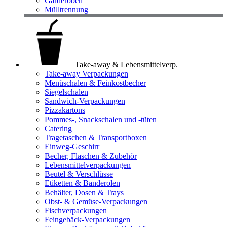
Garderoben
Mülltrennung
Take-away & Lebensmittelverp.
Take-away Verpackungen
Menüschalen & Feinkostbecher
Siegelschalen
Sandwich-Verpackungen
Pizzakartons
Pommes-, Snackschalen und -tüten
Catering
Tragetaschen & Transportboxen
Einweg-Geschirr
Becher, Flaschen & Zubehör
Lebensmittelverpackungen
Beutel & Verschlüsse
Etiketten & Banderolen
Behälter, Dosen & Trays
Obst- & Gemüse-Verpackungen
Fischverpackungen
Feingebäck-Verpackungen