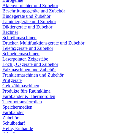
Bürogeräte
Aktenvernichter und Zubehör
Beschriftungsgeräte und Zubehör
Bindegeräte und Zubehör
Laminiergeräte und Zubehör
Diktiergeräte und Zubehör
Rechner
Schreibmaschinen
Drucker, Multifunktionsgeräte und Zubehör
Telefaxgeräte und Zubehör
Schneidemaschinen
Laserpointer, Zeigestäbe
Loch-, Ösgeräte und Zubehör
Falzmaschinen und Zubehör
Frankiermaschinen und Zubehör
Prüfgeräte
Geldzählmaschinen
Produkte fürs Raumklima
Farbbänder & Thermorollen
Thermotransferrollen
Speichermedien
Farbbänder
Zubehör
Schulbedarf
Hefte, Einbände