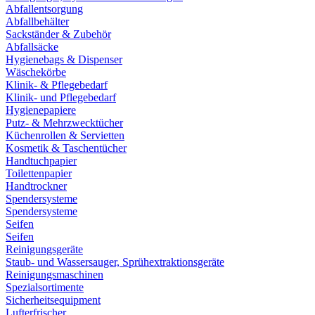
Abfallentsorgung
Abfallbehälter
Sackständer & Zubehör
Abfallsäcke
Hygienebags & Dispenser
Wäschekörbe
Klinik- & Pflegebedarf
Klinik- und Pflegebedarf
Hygienepapiere
Putz- & Mehrzwecktücher
Küchenrollen & Servietten
Kosmetik & Taschentücher
Handtuchpapier
Toilettenpapier
Handtrockner
Spendersysteme
Spendersysteme
Seifen
Seifen
Reinigungsgeräte
Staub- und Wassersauger, Sprühextraktionsgeräte
Reinigungsmaschinen
Spezialsortimente
Sicherheitsequipment
Lufterfrischer