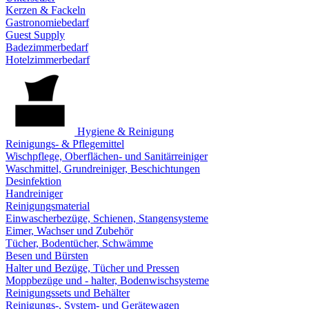
Kerzen & Fackeln
Gastronomiebedarf
Guest Supply
Badezimmerbedarf
Hotelzimmerbedarf
Hygiene & Reinigung
Reinigungs- & Pflegemittel
Wischpflege, Oberflächen- und Sanitärreiniger
Waschmittel, Grundreiniger, Beschichtungen
Desinfektion
Handreiniger
Reinigungsmaterial
Einwascherbezüge, Schienen, Stangensysteme
Eimer, Wachser und Zubehör
Tücher, Bodentücher, Schwämme
Besen und Bürsten
Halter und Bezüge, Tücher und Pressen
Moppbezüge und - halter, Bodenwischsysteme
Reinigungssets und Behälter
Reinigungs-, System- und Gerätewagen