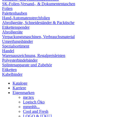
SK-Folien-Versand-, & Dokumententaschen
Folien
Palettenhauben
Hand-Automatenstrechfolien
Abrollgeräte, Schneideständer & Packtische
Etikettenspender
Abrollgeräte
Verpackungsmaschinen, Verbrauchsmaterial
Umreifungsbänder
Spezialsortiment
Handel
Warenauszeichnung, Regalpreisleisten
Polyesterbindebänder
Splintenapparate und Zubehör
Etiketten
Kabelbinder
Kataloge
Karriere
Eigenmarken
me:tex
Logisch Öko
mmmhh...
Cool and Fresh
LOGO & [I´KU]