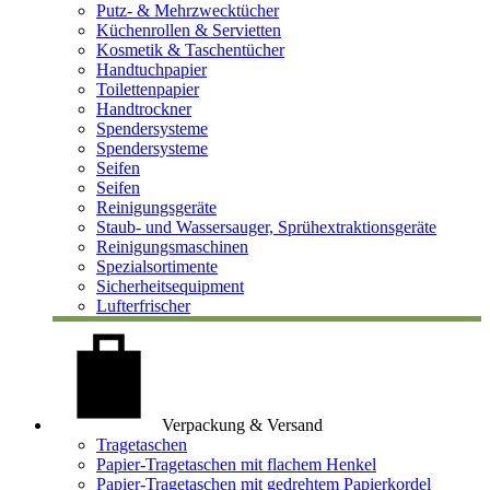
Putz- & Mehrzwecktücher
Küchenrollen & Servietten
Kosmetik & Taschentücher
Handtuchpapier
Toilettenpapier
Handtrockner
Spendersysteme
Spendersysteme
Seifen
Seifen
Reinigungsgeräte
Staub- und Wassersauger, Sprühextraktionsgeräte
Reinigungsmaschinen
Spezialsortimente
Sicherheitsequipment
Lufterfrischer
Verpackung & Versand
Tragetaschen
Papier-Tragetaschen mit flachem Henkel
Papier-Tragetaschen mit gedrehtem Papierkordel