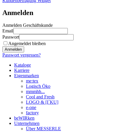
Kundenbefragung Widget
Anmelden
Anmelden Geschäftskunde
Email
Passwort
Angemeldet bleiben
Anmelden
Passwort vergessen?
Kataloge
Karriere
Eigenmarken
me:tex
Logisch Öko
mmmhh...
Cool and Fresh
LOGO & [I´KU]
e-one
factory
beWIRken
Unternehmen
Über MESSERLE