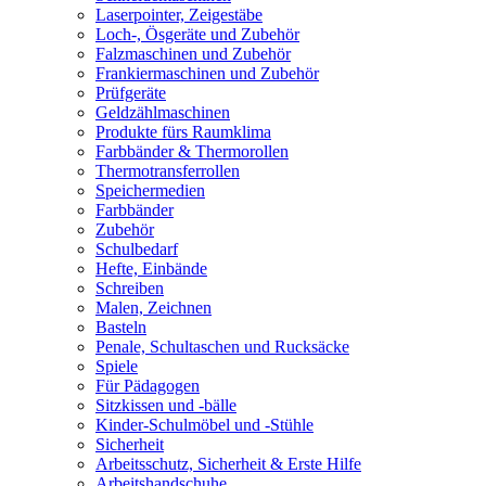
Laserpointer, Zeigestäbe
Loch-, Ösgeräte und Zubehör
Falzmaschinen und Zubehör
Frankiermaschinen und Zubehör
Prüfgeräte
Geldzählmaschinen
Produkte fürs Raumklima
Farbbänder & Thermorollen
Thermotransferrollen
Speichermedien
Farbbänder
Zubehör
Schulbedarf
Hefte, Einbände
Schreiben
Malen, Zeichnen
Basteln
Penale, Schultaschen und Rucksäcke
Spiele
Für Pädagogen
Sitzkissen und -bälle
Kinder-Schulmöbel und -Stühle
Sicherheit
Arbeitsschutz, Sicherheit & Erste Hilfe
Arbeitshandschuhe