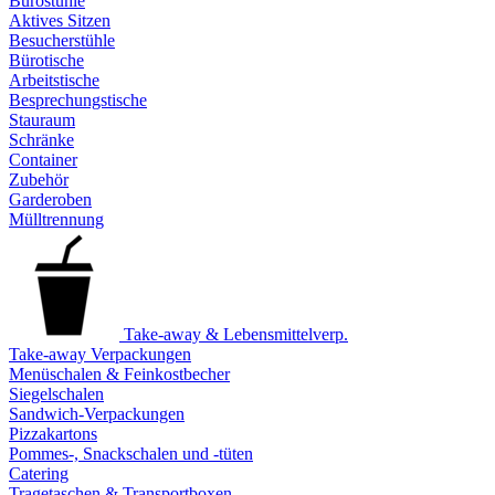
Bürostühle
Aktives Sitzen
Besucherstühle
Bürotische
Arbeitstische
Besprechungstische
Stauraum
Schränke
Container
Zubehör
Garderoben
Mülltrennung
Take-away & Lebensmittelverp.
Take-away Verpackungen
Menüschalen & Feinkostbecher
Siegelschalen
Sandwich-Verpackungen
Pizzakartons
Pommes-, Snackschalen und -tüten
Catering
Tragetaschen & Transportboxen