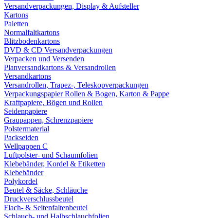
Versandverpackungen, Display & Aufsteller
Kartons
Paletten
Normalfaltkartons
Blitzbodenkartons
DVD & CD Versandverpackungen
Verpacken und Versenden
Planversandkartons & Versandrollen
Versandkartons
Versandrollen, Trapez-, Teleskopverpackungen
Verpackungspapier Rollen & Bogen, Karton & Pappe
Kraftpapiere, Bögen und Rollen
Seidenpapiere
Graupappen, Schrenzpapiere
Polstermaterial
Packseiden
Wellpappen C
Luftpolster- und Schaumfolien
Klebebänder, Kordel & Etiketten
Klebebänder
Polykordel
Beutel & Säcke, Schläuche
Druckverschlussbeutel
Flach- & Seitenfaltenbeutel
Schlauch- und Halbschlauchfolien