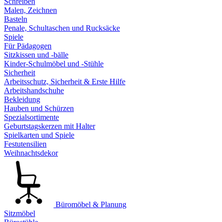
Schreiben
Malen, Zeichnen
Basteln
Penale, Schultaschen und Rucksäcke
Spiele
Für Pädagogen
Sitzkissen und -bälle
Kinder-Schulmöbel und -Stühle
Sicherheit
Arbeitsschutz, Sicherheit & Erste Hilfe
Arbeitshandschuhe
Bekleidung
Hauben und Schürzen
Spezialsortimente
Geburtstagskerzen mit Halter
Spielkarten und Spiele
Festutensilien
Weihnachtsdekor
Büromöbel & Planung
Sitzmöbel