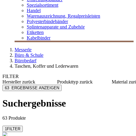
Spezialsortiment
Handel
Warenauszeichnung, Regalpreisleisten
Polyesterbindebänder
Splintenapparate und Zubehör
Etiketten
Kabelbinder
Messerle
Büro & Schule
Bürobedarf
Taschen, Koffer und Lederwaren
FILTER
Hersteller
zurück
Produkttyp
zurück
Material
zur
Alassio
Notizblöcke
Polyeste
63
ERGEBNISSE ANZEIGEN
Alumaxx
Schreibmappe
Kunstled
Dufco
Umhängetaschen
Leder
Suchergebnisse
Leitz
Nylon
Lightpak
Alumini
mehr anzeigen
mehr anzeig
63 Produkte
1
FILTER