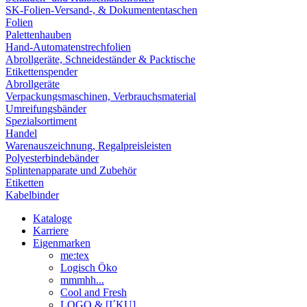
SK-Folien-Versand-, & Dokumententaschen
Folien
Palettenhauben
Hand-Automatenstrechfolien
Abrollgeräte, Schneideständer & Packtische
Etikettenspender
Abrollgeräte
Verpackungsmaschinen, Verbrauchsmaterial
Umreifungsbänder
Spezialsortiment
Handel
Warenauszeichnung, Regalpreisleisten
Polyesterbindebänder
Splintenapparate und Zubehör
Etiketten
Kabelbinder
Kataloge
Karriere
Eigenmarken
me:tex
Logisch Öko
mmmhh...
Cool and Fresh
LOGO & [I´KU]