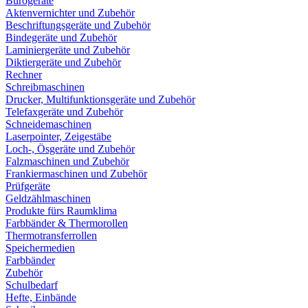
Bürogeräte
Aktenvernichter und Zubehör
Beschriftungsgeräte und Zubehör
Bindegeräte und Zubehör
Laminiergeräte und Zubehör
Diktiergeräte und Zubehör
Rechner
Schreibmaschinen
Drucker, Multifunktionsgeräte und Zubehör
Telefaxgeräte und Zubehör
Schneidemaschinen
Laserpointer, Zeigestäbe
Loch-, Ösgeräte und Zubehör
Falzmaschinen und Zubehör
Frankiermaschinen und Zubehör
Prüfgeräte
Geldzählmaschinen
Produkte fürs Raumklima
Farbbänder & Thermorollen
Thermotransferrollen
Speichermedien
Farbbänder
Zubehör
Schulbedarf
Hefte, Einbände