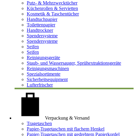
Putz- & Mehrzwecktücher
Küchenrollen & Servietten
Kosmetik & Taschentücher
Handtuchpapier
Toilettenpapier
Handtrockner
Spendersysteme
Spendersysteme
Seifen
Seifen
Reinigungsgeräte
Staub- und Wassersauger, Sprühextraktionsgeräte
Reinigungsmaschinen
Spezialsortimente
Sicherheitsequipment
Lufterfrischer
Verpackung & Versand
Tragetaschen
Papier-Tragetaschen mit flachem Henkel
Papier-Tragetaschen mit gedrehtem Papierkordel