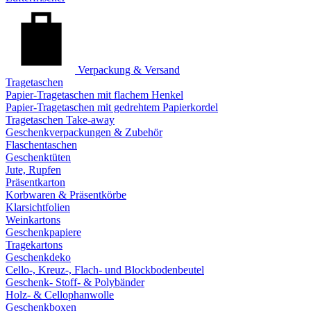
Verpackung & Versand
Tragetaschen
Papier-Tragetaschen mit flachem Henkel
Papier-Tragetaschen mit gedrehtem Papierkordel
Tragetaschen Take-away
Geschenkverpackungen & Zubehör
Flaschentaschen
Geschenktüten
Jute, Rupfen
Präsentkarton
Korbwaren & Präsentkörbe
Klarsichtfolien
Weinkartons
Geschenkpapiere
Tragekartons
Geschenkdeko
Cello-, Kreuz-, Flach- und Blockbodenbeutel
Geschenk- Stoff- & Polybänder
Holz- & Cellophanwolle
Geschenkboxen