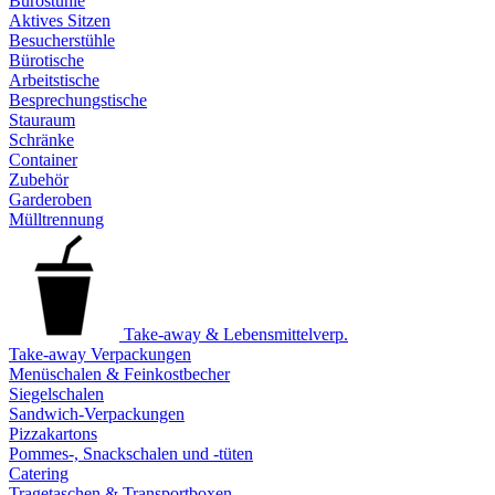
Bürostühle
Aktives Sitzen
Besucherstühle
Bürotische
Arbeitstische
Besprechungstische
Stauraum
Schränke
Container
Zubehör
Garderoben
Mülltrennung
Take-away & Lebensmittelverp.
Take-away Verpackungen
Menüschalen & Feinkostbecher
Siegelschalen
Sandwich-Verpackungen
Pizzakartons
Pommes-, Snackschalen und -tüten
Catering
Tragetaschen & Transportboxen