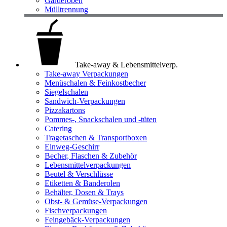
Garderoben
Mülltrennung
Take-away & Lebensmittelverp.
Take-away Verpackungen
Menüschalen & Feinkostbecher
Siegelschalen
Sandwich-Verpackungen
Pizzakartons
Pommes-, Snackschalen und -tüten
Catering
Tragetaschen & Transportboxen
Einweg-Geschirr
Becher, Flaschen & Zubehör
Lebensmittelverpackungen
Beutel & Verschlüsse
Etiketten & Banderolen
Behälter, Dosen & Trays
Obst- & Gemüse-Verpackungen
Fischverpackungen
Feingebäck-Verpackungen