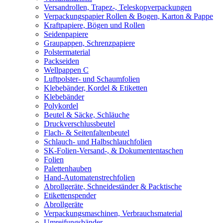
Versandrollen, Trapez-, Teleskopverpackungen
Verpackungspapier Rollen & Bogen, Karton & Pappe
Kraftpapiere, Bögen und Rollen
Seidenpapiere
Graupappen, Schrenzpapiere
Polstermaterial
Packseiden
Wellpappen C
Luftpolster- und Schaumfolien
Klebebänder, Kordel & Etiketten
Klebebänder
Polykordel
Beutel & Säcke, Schläuche
Druckverschlussbeutel
Flach- & Seitenfaltenbeutel
Schlauch- und Halbschlauchfolien
SK-Folien-Versand-, & Dokumententaschen
Folien
Palettenhauben
Hand-Automatenstrechfolien
Abrollgeräte, Schneideständer & Packtische
Etikettenspender
Abrollgeräte
Verpackungsmaschinen, Verbrauchsmaterial
Umreifungsbänder