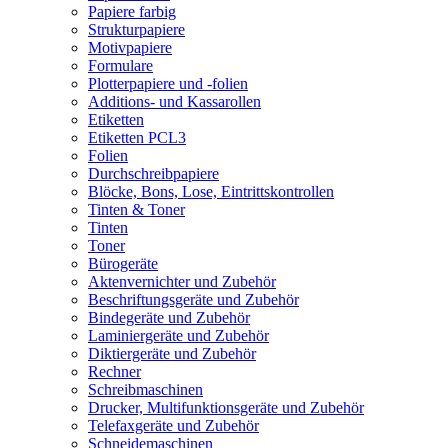
Papiere farbig
Strukturpapiere
Motivpapiere
Formulare
Plotterpapiere und -folien
Additions- und Kassarollen
Etiketten
Etiketten PCL3
Folien
Durchschreibpapiere
Blöcke, Bons, Lose, Eintrittskontrollen
Tinten & Toner
Tinten
Toner
Bürogeräte
Aktenvernichter und Zubehör
Beschriftungsgeräte und Zubehör
Bindegeräte und Zubehör
Laminiergeräte und Zubehör
Diktiergeräte und Zubehör
Rechner
Schreibmaschinen
Drucker, Multifunktionsgeräte und Zubehör
Telefaxgeräte und Zubehör
Schneidemaschinen