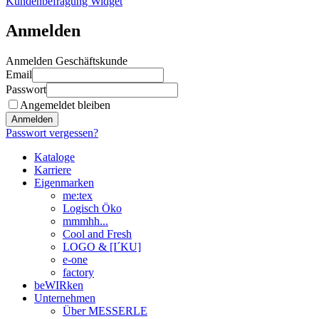
Kundenbefragung Widget
Anmelden
Anmelden Geschäftskunde
Email
Passwort
Angemeldet bleiben
Anmelden
Passwort vergessen?
Kataloge
Karriere
Eigenmarken
me:tex
Logisch Öko
mmmhh...
Cool and Fresh
LOGO & [I´KU]
e-one
factory
beWIRken
Unternehmen
Über MESSERLE