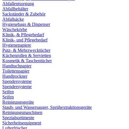
Abfallentsorgung
Abfallbehälter
Sackständer & Zubehör
Abfallsäcke
Hygienebags & Dispenser
Wäschekörbe
Klinik- & Pflegebedarf
Klinik- und Pflegebedarf
Hygienepapiere
Putz- & Mehrzwecktücher
Küchenrollen & Servietten
Kosmetik & Taschentücher
Handtuchpapier
Toilettenpapier
Handtrockner
Spendersysteme
Spendersysteme
Seifen
Seifen
Reinigungsgeräte
Staub- und Wassersauger, Sprühextraktionsgeräte
Reinigungsmaschinen
Spezialsortimente
Sicherheitsequipment
Lufterfrischer