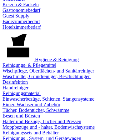
Kerzen & Fackeln
Gastronomiebedarf
Guest Supply
Badezimmerbedarf
Hotelzimmerbedarf
Hygiene & Reinigung
Reinigungs- & Pflegemittel
Wischpflege, Oberflächen- und Sanitärreiniger
Waschmittel, Grundreiniger, Beschichtungen
Desinfektion
Handreiniger
Reinigungsmaterial
Einwascherbezüge, Schienen, Stangensysteme
Eimer, Wachser und Zubehör
Tücher, Bodentücher, Schwämme
Besen und Bürsten
Halter und Bezüge, Tücher und Pressen
Moppbezüge und - halter, Bodenwischsysteme
Reinigungssets und Behälter
Reinigungs-, System- und Gerätewagen