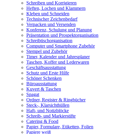
Schreiben und Korrigieren
Heften, Lochen und Klammern
Kleben und Schneiden
Technischer Zeichenbedarf
Verpacken und Versenden
Konferenz, Schulung und Planung
Präsentation und Prospektorganisation
Schreibtischorganisation
Computer und Smartphone Zubehör
Stempel und Zubehör
Timer, Kalender und Jahresplaner
Taschen, Koffer und Lederwaren
Geschäftsausstattung
Schutz und Erste Hilfe
Schöner Schenken
Büroausstattung
Kuvert & Taschen
Spagat
Ordner, Register & Ringbücher
Steck-, Klarsichthüllen
Haft- und Notizblöcke
Schreib- und Markierstifte
Catering & Food
Papier, Formulare, Etiketten, Folien
Papiere weiß