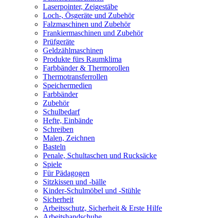
Laserpointer, Zeigestäbe
Loch-, Ösgeräte und Zubehör
Falzmaschinen und Zubehör
Frankiermaschinen und Zubehör
Prüfgeräte
Geldzählmaschinen
Produkte fürs Raumklima
Farbbänder & Thermorollen
Thermotransferrollen
Speichermedien
Farbbänder
Zubehör
Schulbedarf
Hefte, Einbände
Schreiben
Malen, Zeichnen
Basteln
Penale, Schultaschen und Rucksäcke
Spiele
Für Pädagogen
Sitzkissen und -bälle
Kinder-Schulmöbel und -Stühle
Sicherheit
Arbeitsschutz, Sicherheit & Erste Hilfe
Arbeitshandschuhe