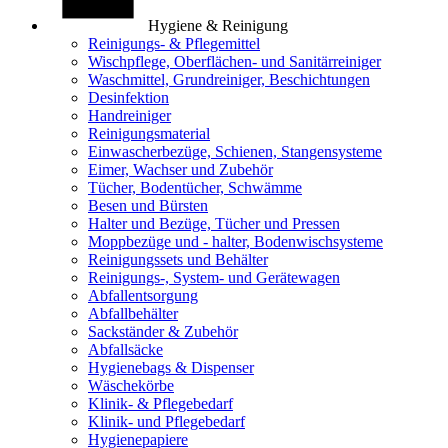
Hygiene & Reinigung
Reinigungs- & Pflegemittel
Wischpflege, Oberflächen- und Sanitärreiniger
Waschmittel, Grundreiniger, Beschichtungen
Desinfektion
Handreiniger
Reinigungsmaterial
Einwascherbezüge, Schienen, Stangensysteme
Eimer, Wachser und Zubehör
Tücher, Bodentücher, Schwämme
Besen und Bürsten
Halter und Bezüge, Tücher und Pressen
Moppbezüge und - halter, Bodenwischsysteme
Reinigungssets und Behälter
Reinigungs-, System- und Gerätewagen
Abfallentsorgung
Abfallbehälter
Sackständer & Zubehör
Abfallsäcke
Hygienebags & Dispenser
Wäschekörbe
Klinik- & Pflegebedarf
Klinik- und Pflegebedarf
Hygienepapiere