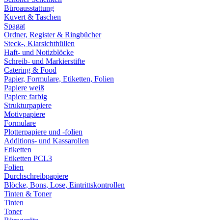
Büroausstattung
Kuvert & Taschen
Spagat
Ordner, Register & Ringbücher
Steck-, Klarsichthüllen
Haft- und Notizblöcke
Schreib- und Markierstifte
Catering & Food
Papier, Formulare, Etiketten, Folien
Papiere weiß
Papiere farbig
Strukturpapiere
Motivpapiere
Formulare
Plotterpapiere und -folien
Additions- und Kassarollen
Etiketten
Etiketten PCL3
Folien
Durchschreibpapiere
Blöcke, Bons, Lose, Eintrittskontrollen
Tinten & Toner
Tinten
Toner