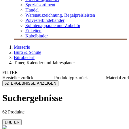
Spezialsortiment
Handel
Warenauszeichnung, Regalpreisleisten
Polyesterbindebänder
Splintenapparate und Zubehör
Etiketten
Kabelbinder
Messerle
Büro & Schule
Bürobedarf
Timer, Kalender und Jahresplaner
FILTER
Hersteller
zurück
Produkttyp
zurück
Material
zur
Brunnen
Kalender
Kraftpap
62
ERGEBNISSE ANZEIGEN
Chronoplan
Notizblöcke
Karton
Exacompta-Brause
Papier
Suchergebnisse
Franken
Kunststo
Legamaster
mehr anzeigen
62 Produkte
1
FILTER