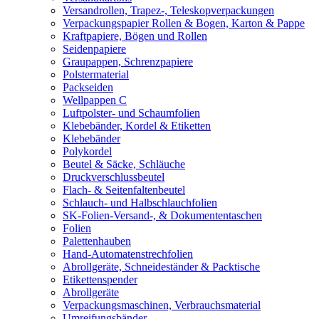
Versandrollen, Trapez-, Teleskopverpackungen
Verpackungspapier Rollen & Bogen, Karton & Pappe
Kraftpapiere, Bögen und Rollen
Seidenpapiere
Graupappen, Schrenzpapiere
Polstermaterial
Packseiden
Wellpappen C
Luftpolster- und Schaumfolien
Klebebänder, Kordel & Etiketten
Klebebänder
Polykordel
Beutel & Säcke, Schläuche
Druckverschlussbeutel
Flach- & Seitenfaltenbeutel
Schlauch- und Halbschlauchfolien
SK-Folien-Versand-, & Dokumententaschen
Folien
Palettenhauben
Hand-Automatenstrechfolien
Abrollgeräte, Schneideständer & Packtische
Etikettenspender
Abrollgeräte
Verpackungsmaschinen, Verbrauchsmaterial
Umreifungsbänder