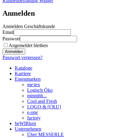
Kundenbefragung Widget
Anmelden
Anmelden Geschäftskunde
Email
Passwort
Angemeldet bleiben
Anmelden
Passwort vergessen?
Kataloge
Karriere
Eigenmarken
me:tex
Logisch Öko
mmmhh...
Cool and Fresh
LOGO & [I´KU]
e-one
factory
beWIRken
Unternehmen
Über MESSERLE