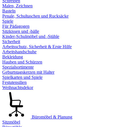
Schreiben
Malen, Zeichnen
Basteln
Penale, Schultaschen und Rucksäcke
Spiele
Für Pädagogen
Sitzkissen und -bälle
Kinder-Schulmöbel und -Stühle
Sicherheit
Arbeitsschutz, Sicherheit & Erste Hilfe
Arbeitshandschuhe
Bekleidung
Hauben und Schürzen
Spezialsortimente
Geburtstagskerzen mit Halter
Spielkarten und Spiele
Festutensilien
Weihnachtsdekor
Büromöbel & Planung
Sitzmöbel