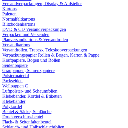
Versandverpackungen, Display & Aufsteller
Kartons
Paletten
Normalfaltkartons
Blitzbodenkartons
DVD & CD Versandverpackungen
Verpacken und Versenden
Planversandkartons & Versandrollen
Versandkartons
Versandrollen, Trapez-, Teleskopverpackungen
Verpackungspapier Rollen & Bogen, Karton & Pappe
Kraftpapiere, Bögen und Rollen
Seidenpapiere
Graupappen, Schrenzpapiere
Polstermaterial
Packseiden
Wellpappen C
Luftpolster- und Schaumfolien
Klebebänder, Kordel & Etiketten
Klebebänder
Polykordel
Beutel & Säcke, Schläuche
Druckverschlussbeutel
Flach- & Seitenfaltenbeutel
Schlauch- und Halbschlauchfolien