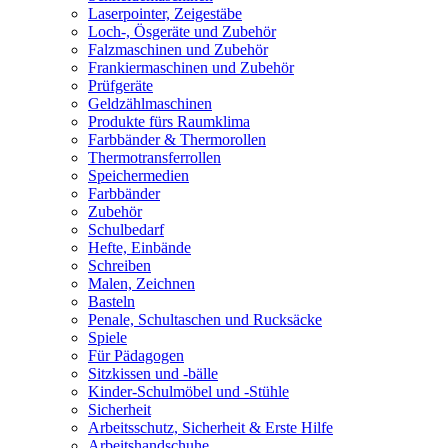
Laserpointer, Zeigestäbe
Loch-, Ösgeräte und Zubehör
Falzmaschinen und Zubehör
Frankiermaschinen und Zubehör
Prüfgeräte
Geldzählmaschinen
Produkte fürs Raumklima
Farbbänder & Thermorollen
Thermotransferrollen
Speichermedien
Farbbänder
Zubehör
Schulbedarf
Hefte, Einbände
Schreiben
Malen, Zeichnen
Basteln
Penale, Schultaschen und Rucksäcke
Spiele
Für Pädagogen
Sitzkissen und -bälle
Kinder-Schulmöbel und -Stühle
Sicherheit
Arbeitsschutz, Sicherheit & Erste Hilfe
Arbeitshandschuhe