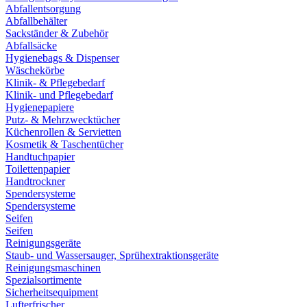
Abfallentsorgung
Abfallbehälter
Sackständer & Zubehör
Abfallsäcke
Hygienebags & Dispenser
Wäschekörbe
Klinik- & Pflegebedarf
Klinik- und Pflegebedarf
Hygienepapiere
Putz- & Mehrzwecktücher
Küchenrollen & Servietten
Kosmetik & Taschentücher
Handtuchpapier
Toilettenpapier
Handtrockner
Spendersysteme
Spendersysteme
Seifen
Seifen
Reinigungsgeräte
Staub- und Wassersauger, Sprühextraktionsgeräte
Reinigungsmaschinen
Spezialsortimente
Sicherheitsequipment
Lufterfrischer