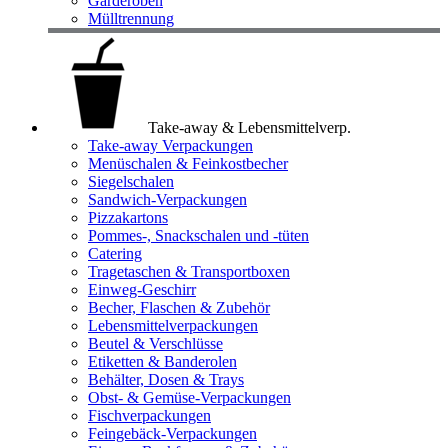
Garderoben
Mülltrennung
Take-away & Lebensmittelverp.
Take-away Verpackungen
Menüschalen & Feinkostbecher
Siegelschalen
Sandwich-Verpackungen
Pizzakartons
Pommes-, Snackschalen und -tüten
Catering
Tragetaschen & Transportboxen
Einweg-Geschirr
Becher, Flaschen & Zubehör
Lebensmittelverpackungen
Beutel & Verschlüsse
Etiketten & Banderolen
Behälter, Dosen & Trays
Obst- & Gemüse-Verpackungen
Fischverpackungen
Feingebäck-Verpackungen