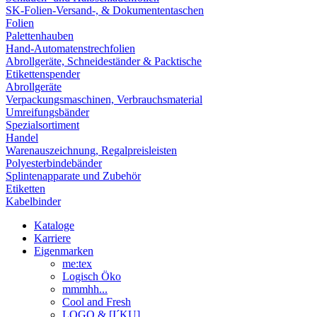
SK-Folien-Versand-, & Dokumententaschen
Folien
Palettenhauben
Hand-Automatenstrechfolien
Abrollgeräte, Schneideständer & Packtische
Etikettenspender
Abrollgeräte
Verpackungsmaschinen, Verbrauchsmaterial
Umreifungsbänder
Spezialsortiment
Handel
Warenauszeichnung, Regalpreisleisten
Polyesterbindebänder
Splintenapparate und Zubehör
Etiketten
Kabelbinder
Kataloge
Karriere
Eigenmarken
me:tex
Logisch Öko
mmmhh...
Cool and Fresh
LOGO & [I´KU]