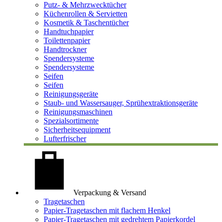
Putz- & Mehrzwecktücher
Küchenrollen & Servietten
Kosmetik & Taschentücher
Handtuchpapier
Toilettenpapier
Handtrockner
Spendersysteme
Spendersysteme
Seifen
Seifen
Reinigungsgeräte
Staub- und Wassersauger, Sprühextraktionsgeräte
Reinigungsmaschinen
Spezialsortimente
Sicherheitsequipment
Lufterfrischer
Verpackung & Versand
Tragetaschen
Papier-Tragetaschen mit flachem Henkel
Papier-Tragetaschen mit gedrehtem Papierkordel