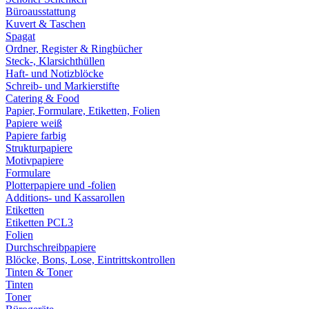
Büroausstattung
Kuvert & Taschen
Spagat
Ordner, Register & Ringbücher
Steck-, Klarsichthüllen
Haft- und Notizblöcke
Schreib- und Markierstifte
Catering & Food
Papier, Formulare, Etiketten, Folien
Papiere weiß
Papiere farbig
Strukturpapiere
Motivpapiere
Formulare
Plotterpapiere und -folien
Additions- und Kassarollen
Etiketten
Etiketten PCL3
Folien
Durchschreibpapiere
Blöcke, Bons, Lose, Eintrittskontrollen
Tinten & Toner
Tinten
Toner