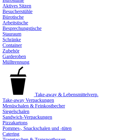
Bürostühle
Aktives Sitzen
Besucherstühle
Bürotische
Arbeitstische
Besprechungstische
Stauraum
Schränke
Container
Zubehör
Garderoben
Mülltrennung
Take-away & Lebensmittelverp.
Take-away Verpackungen
Menüschalen & Feinkostbecher
Siegelschalen
Sandwich-Verpackungen
Pizzakartons
Pommes-, Snackschalen und -tüten
Catering
Tragetaschen & Transportboxen