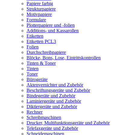
Papiere farbig
Strukturpapiere
Motivpapiere
Formulare
Plotterpapiere und -folien
Additions- und Kassarollen
Etiketten
Etiketten PCL3
Folien
Durchschreibpapiere
Blöcke, Bons, Lose, Eintrittskontrollen
Tinten & Toner
Tinten
Toner
Bürogeräte
Aktenvernichter und Zubehör
Beschriftungsgeräte und Zubehör
Bindegeräte und Zubehör
Laminiergeräte und Zubehör
Diktiergeräte und Zubehör
Rechner
Schreibmaschinen
Drucker, Multifunktionsgeräte und Zubehör
Telefaxgeräte und Zubehör
Schneidemaschinen