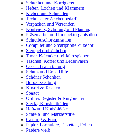
Schreiben und Korrigieren
Heften, Lochen und Klammern
Kleben und Schneiden
Technischer Zeichenbedarf
Verpacken und Versenden
Konferenz, Schulung und Planung
Präsentation und Prospektorganisation
Schreibtischorganisation
Computer und Smartphone Zubehör
Stempel und Zubehör
Timer, Kalender und Jahresplaner
Taschen, Koffer und Lederwaren
Geschäftsausstattung
Schutz und Erste Hilfe
Schöner Schenken
Büroausstattung
Kuvert & Taschen
Spagat
Ordner, Register & Ringbücher
Steck-, Klarsichthüllen
Haft- und Notizblöcke
Schreib- und Markierstifte
Catering & Food
Papier, Formulare, Etiketten, Folien
Papiere weiß