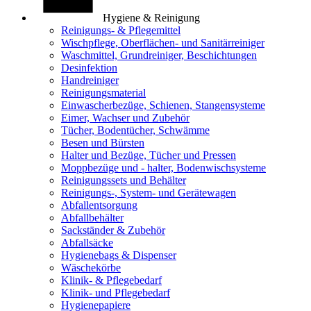
Hygiene & Reinigung
Reinigungs- & Pflegemittel
Wischpflege, Oberflächen- und Sanitärreiniger
Waschmittel, Grundreiniger, Beschichtungen
Desinfektion
Handreiniger
Reinigungsmaterial
Einwascherbezüge, Schienen, Stangensysteme
Eimer, Wachser und Zubehör
Tücher, Bodentücher, Schwämme
Besen und Bürsten
Halter und Bezüge, Tücher und Pressen
Moppbezüge und - halter, Bodenwischsysteme
Reinigungssets und Behälter
Reinigungs-, System- und Gerätewagen
Abfallentsorgung
Abfallbehälter
Sackständer & Zubehör
Abfallsäcke
Hygienebags & Dispenser
Wäschekörbe
Klinik- & Pflegebedarf
Klinik- und Pflegebedarf
Hygienepapiere