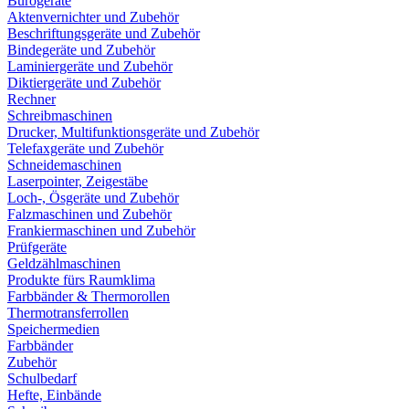
Bürogeräte
Aktenvernichter und Zubehör
Beschriftungsgeräte und Zubehör
Bindegeräte und Zubehör
Laminiergeräte und Zubehör
Diktiergeräte und Zubehör
Rechner
Schreibmaschinen
Drucker, Multifunktionsgeräte und Zubehör
Telefaxgeräte und Zubehör
Schneidemaschinen
Laserpointer, Zeigestäbe
Loch-, Ösgeräte und Zubehör
Falzmaschinen und Zubehör
Frankiermaschinen und Zubehör
Prüfgeräte
Geldzählmaschinen
Produkte fürs Raumklima
Farbbänder & Thermorollen
Thermotransferrollen
Speichermedien
Farbbänder
Zubehör
Schulbedarf
Hefte, Einbände