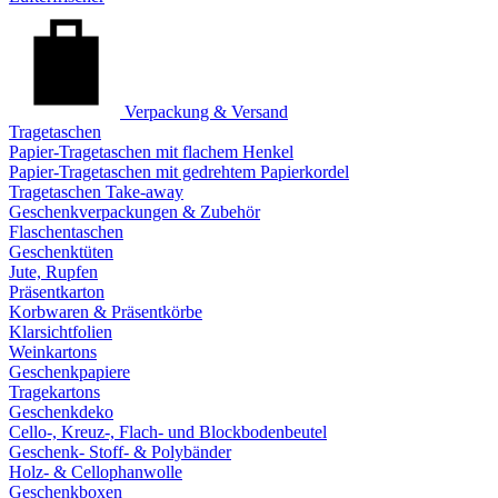
Verpackung & Versand
Tragetaschen
Papier-Tragetaschen mit flachem Henkel
Papier-Tragetaschen mit gedrehtem Papierkordel
Tragetaschen Take-away
Geschenkverpackungen & Zubehör
Flaschentaschen
Geschenktüten
Jute, Rupfen
Präsentkarton
Korbwaren & Präsentkörbe
Klarsichtfolien
Weinkartons
Geschenkpapiere
Tragekartons
Geschenkdeko
Cello-, Kreuz-, Flach- und Blockbodenbeutel
Geschenk- Stoff- & Polybänder
Holz- & Cellophanwolle
Geschenkboxen