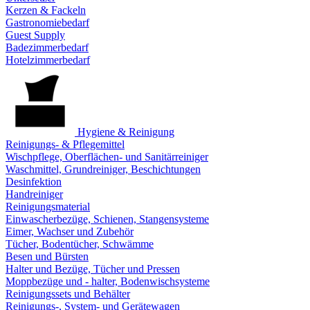
Kerzen & Fackeln
Gastronomiebedarf
Guest Supply
Badezimmerbedarf
Hotelzimmerbedarf
Hygiene & Reinigung
Reinigungs- & Pflegemittel
Wischpflege, Oberflächen- und Sanitärreiniger
Waschmittel, Grundreiniger, Beschichtungen
Desinfektion
Handreiniger
Reinigungsmaterial
Einwascherbezüge, Schienen, Stangensysteme
Eimer, Wachser und Zubehör
Tücher, Bodentücher, Schwämme
Besen und Bürsten
Halter und Bezüge, Tücher und Pressen
Moppbezüge und - halter, Bodenwischsysteme
Reinigungssets und Behälter
Reinigungs-, System- und Gerätewagen