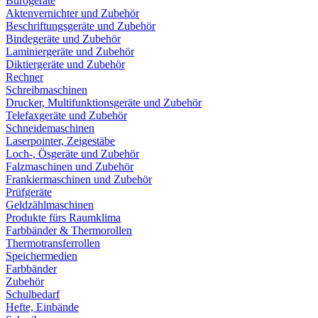
Bürogeräte
Aktenvernichter und Zubehör
Beschriftungsgeräte und Zubehör
Bindegeräte und Zubehör
Laminiergeräte und Zubehör
Diktiergeräte und Zubehör
Rechner
Schreibmaschinen
Drucker, Multifunktionsgeräte und Zubehör
Telefaxgeräte und Zubehör
Schneidemaschinen
Laserpointer, Zeigestäbe
Loch-, Ösgeräte und Zubehör
Falzmaschinen und Zubehör
Frankiermaschinen und Zubehör
Prüfgeräte
Geldzählmaschinen
Produkte fürs Raumklima
Farbbänder & Thermorollen
Thermotransferrollen
Speichermedien
Farbbänder
Zubehör
Schulbedarf
Hefte, Einbände