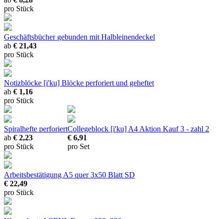
pro Stück
Geschäftsbücher
gebunden mit Halbleinendeckel
ab
€ 21,43
pro Stück
Notizblöcke [i'ku]
Blöcke perforiert und geheftet
ab
€ 1,16
pro Stück
Spiralhefte
perforiert
Collegeblock [i'ku] A4 Aktion
Kauf 3 - zahl 2
ab
€ 2,23
€ 6,91
pro Stück
pro Set
Arbeitsbestätigung A5 quer 3x50 Blatt SD
€ 22,49
pro Stück