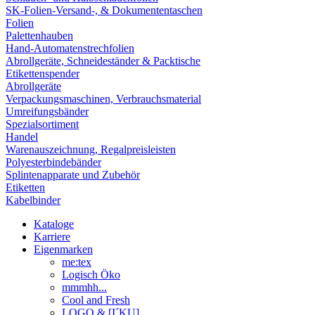
SK-Folien-Versand-, & Dokumententaschen
Folien
Palettenhauben
Hand-Automatenstrechfolien
Abrollgeräte, Schneideständer & Packtische
Etikettenspender
Abrollgeräte
Verpackungsmaschinen, Verbrauchsmaterial
Umreifungsbänder
Spezialsortiment
Handel
Warenauszeichnung, Regalpreisleisten
Polyesterbindebänder
Splintenapparate und Zubehör
Etiketten
Kabelbinder
Kataloge
Karriere
Eigenmarken
me:tex
Logisch Öko
mmmhh...
Cool and Fresh
LOGO & [I´KU]