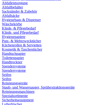
Abfallentsorgung
Abfallbehälter
Sackständer & Zubehör
Abfallsäcke
Hygienebags & Dispenser
Wäschekörbe
Klinik- & Pflegebedarf
Klinik- und Pflegebedarf
Hygienepapiere
Putz- & Mehrzwecktücher
Küchenrollen & Servietten
Kosmetik & Taschentücher
Handtuchpapier
Toilettenpapier
Handtrockner
Spendersysteme
Spendersysteme
Seifen
Seifen
Reinigungsgeräte
Staub- und Wassersauger, Sprühextraktionsgeräte
Reinigungsmaschinen
Spezialsortimente
Sicherheitsequipment
Lufterfrischer