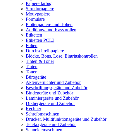
Papiere farbig
Strukturpapiere
Motivpapiere
Formulare
Plotterpapiere und -folien
Additions- und Kassarollen
Etiketten
Etiketten PCL3
Folien
Durchschreibpapiere
Blöcke, Bons, Lose, Eintrittskontrollen
Tinten & Toner
Tinten
Toner
Bürogeräte
Aktenvernichter und Zubehör
Beschriftungsgeräte und Zubehör
Bindegeräte und Zubehör
Laminiergeräte und Zubehör
Diktiergeräte und Zubehör
Rechner
Schreibmaschinen
Drucker, Multifunktionsgeräte und Zubehör
Telefaxgeräte und Zubehör
Schneidemaschinen