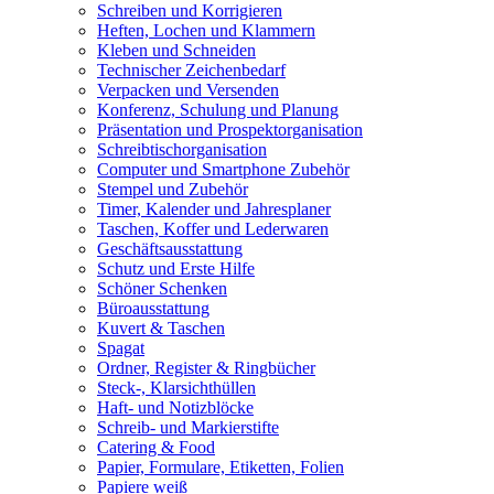
Schreiben und Korrigieren
Heften, Lochen und Klammern
Kleben und Schneiden
Technischer Zeichenbedarf
Verpacken und Versenden
Konferenz, Schulung und Planung
Präsentation und Prospektorganisation
Schreibtischorganisation
Computer und Smartphone Zubehör
Stempel und Zubehör
Timer, Kalender und Jahresplaner
Taschen, Koffer und Lederwaren
Geschäftsausstattung
Schutz und Erste Hilfe
Schöner Schenken
Büroausstattung
Kuvert & Taschen
Spagat
Ordner, Register & Ringbücher
Steck-, Klarsichthüllen
Haft- und Notizblöcke
Schreib- und Markierstifte
Catering & Food
Papier, Formulare, Etiketten, Folien
Papiere weiß