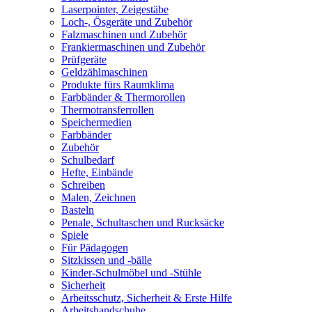
Laserpointer, Zeigestäbe
Loch-, Ösgeräte und Zubehör
Falzmaschinen und Zubehör
Frankiermaschinen und Zubehör
Prüfgeräte
Geldzählmaschinen
Produkte fürs Raumklima
Farbbänder & Thermorollen
Thermotransferrollen
Speichermedien
Farbbänder
Zubehör
Schulbedarf
Hefte, Einbände
Schreiben
Malen, Zeichnen
Basteln
Penale, Schultaschen und Rucksäcke
Spiele
Für Pädagogen
Sitzkissen und -bälle
Kinder-Schulmöbel und -Stühle
Sicherheit
Arbeitsschutz, Sicherheit & Erste Hilfe
Arbeitshandschuhe