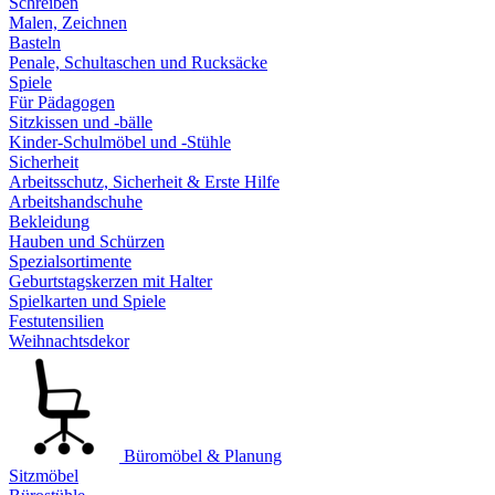
Schreiben
Malen, Zeichnen
Basteln
Penale, Schultaschen und Rucksäcke
Spiele
Für Pädagogen
Sitzkissen und -bälle
Kinder-Schulmöbel und -Stühle
Sicherheit
Arbeitsschutz, Sicherheit & Erste Hilfe
Arbeitshandschuhe
Bekleidung
Hauben und Schürzen
Spezialsortimente
Geburtstagskerzen mit Halter
Spielkarten und Spiele
Festutensilien
Weihnachtsdekor
Büromöbel & Planung
Sitzmöbel