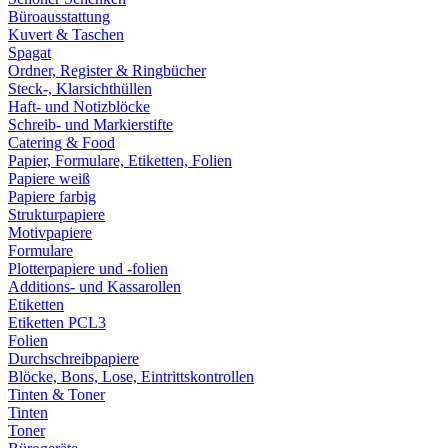
Büroausstattung
Kuvert & Taschen
Spagat
Ordner, Register & Ringbücher
Steck-, Klarsichthüllen
Haft- und Notizblöcke
Schreib- und Markierstifte
Catering & Food
Papier, Formulare, Etiketten, Folien
Papiere weiß
Papiere farbig
Strukturpapiere
Motivpapiere
Formulare
Plotterpapiere und -folien
Additions- und Kassarollen
Etiketten
Etiketten PCL3
Folien
Durchschreibpapiere
Blöcke, Bons, Lose, Eintrittskontrollen
Tinten & Toner
Tinten
Toner