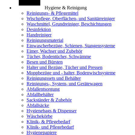
Hygiene & Reinigung
Reinigungs- & Pflegemittel
Wischpflege, Oberflächen- und Sanitärreiniger
Waschmittel, Grundreiniger, Beschichtungen
Desinfektion
Handreiniger
Reinigungsmaterial
Einwascherbezüge, Schienen, Stangensysteme
Eimer, Wachser und Zubehör
Tücher, Bodentücher, Schwämme
Besen und Bürsten
Halter und Bezüge, Tücher und Pressen
Moppbezüge und - halter, Bodenwischsysteme
Reinigungssets und Behälter
Reinigungs-, System- und Gerätewagen
Abfallentsorgung
Abfallbehälter
Sackständer & Zubehör
Abfallsäcke
Hygienebags & Dispenser
Wäschekörbe
Klinik- & Pflegebedarf
Klinik- und Pflegebedarf
Hygienepapiere