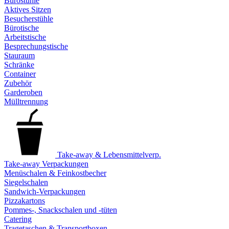
Bürostühle
Aktives Sitzen
Besucherstühle
Bürotische
Arbeitstische
Besprechungstische
Stauraum
Schränke
Container
Zubehör
Garderoben
Mülltrennung
Take-away & Lebensmittelverp.
Take-away Verpackungen
Menüschalen & Feinkostbecher
Siegelschalen
Sandwich-Verpackungen
Pizzakartons
Pommes-, Snackschalen und -tüten
Catering
Tragetaschen & Transportboxen