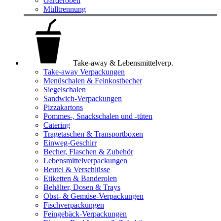
Garderoben
Mülltrennung
Take-away & Lebensmittelverp.
Take-away Verpackungen
Menüschalen & Feinkostbecher
Siegelschalen
Sandwich-Verpackungen
Pizzakartons
Pommes-, Snackschalen und -tüten
Catering
Tragetaschen & Transportboxen
Einweg-Geschirr
Becher, Flaschen & Zubehör
Lebensmittelverpackungen
Beutel & Verschlüsse
Etiketten & Banderolen
Behälter, Dosen & Trays
Obst- & Gemüse-Verpackungen
Fischverpackungen
Feingebäck-Verpackungen