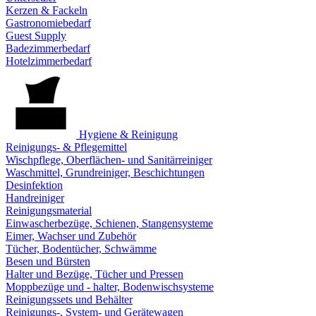
Kerzen & Fackeln
Gastronomiebedarf
Guest Supply
Badezimmerbedarf
Hotelzimmerbedarf
Hygiene & Reinigung
Reinigungs- & Pflegemittel
Wischpflege, Oberflächen- und Sanitärreiniger
Waschmittel, Grundreiniger, Beschichtungen
Desinfektion
Handreiniger
Reinigungsmaterial
Einwascherbezüge, Schienen, Stangensysteme
Eimer, Wachser und Zubehör
Tücher, Bodentücher, Schwämme
Besen und Bürsten
Halter und Bezüge, Tücher und Pressen
Moppbezüge und - halter, Bodenwischsysteme
Reinigungssets und Behälter
Reinigungs-, System- und Gerätewagen