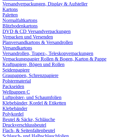
Versandverpackungen, Display & Aufsteller
Kartons
Paletten
Normalfaltkartons
Blitzbodenkartons
DVD & CD Versandverpackungen
Verpacken und Versenden
Planversandkartons & Versandrollen
Versandkartons
Versandrollen, Trapez-, Teleskopverpackungen
Verpackungspapier Rollen & Bogen, Karton & Pappe
Kraftpapiere, Bögen und Rollen
Seidenpapiere
Graupappen, Schrenzpapiere
Polstermaterial
Packseiden
Wellpappen C
Luftpolster- und Schaumfolien
Klebebänder, Kordel & Etiketten
Klebebänder
Polykordel
Beutel & Säcke, Schläuche
Druckverschlussbeutel
Flach- & Seitenfaltenbeutel
Schlauch- und Halbschlauchfolien