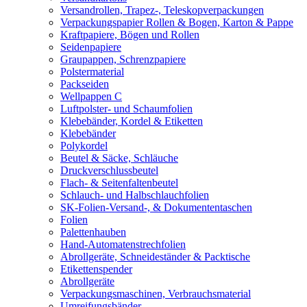
Versandrollen, Trapez-, Teleskopverpackungen
Verpackungspapier Rollen & Bogen, Karton & Pappe
Kraftpapiere, Bögen und Rollen
Seidenpapiere
Graupappen, Schrenzpapiere
Polstermaterial
Packseiden
Wellpappen C
Luftpolster- und Schaumfolien
Klebebänder, Kordel & Etiketten
Klebebänder
Polykordel
Beutel & Säcke, Schläuche
Druckverschlussbeutel
Flach- & Seitenfaltenbeutel
Schlauch- und Halbschlauchfolien
SK-Folien-Versand-, & Dokumententaschen
Folien
Palettenhauben
Hand-Automatenstrechfolien
Abrollgeräte, Schneideständer & Packtische
Etikettenspender
Abrollgeräte
Verpackungsmaschinen, Verbrauchsmaterial
Umreifungsbänder