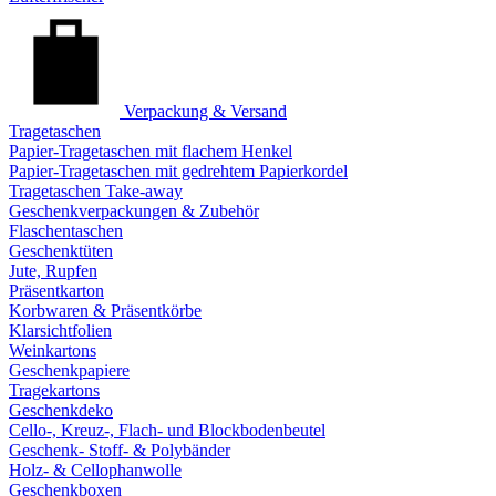
Verpackung & Versand
Tragetaschen
Papier-Tragetaschen mit flachem Henkel
Papier-Tragetaschen mit gedrehtem Papierkordel
Tragetaschen Take-away
Geschenkverpackungen & Zubehör
Flaschentaschen
Geschenktüten
Jute, Rupfen
Präsentkarton
Korbwaren & Präsentkörbe
Klarsichtfolien
Weinkartons
Geschenkpapiere
Tragekartons
Geschenkdeko
Cello-, Kreuz-, Flach- und Blockbodenbeutel
Geschenk- Stoff- & Polybänder
Holz- & Cellophanwolle
Geschenkboxen