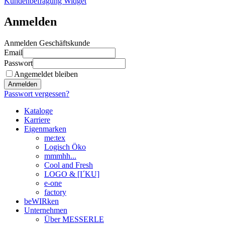
Kundenbefragung Widget
Anmelden
Anmelden Geschäftskunde
Email
Passwort
Angemeldet bleiben
Anmelden
Passwort vergessen?
Kataloge
Karriere
Eigenmarken
me:tex
Logisch Öko
mmmhh...
Cool and Fresh
LOGO & [I´KU]
e-one
factory
beWIRken
Unternehmen
Über MESSERLE