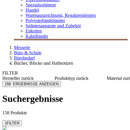
Spezialsortiment
Handel
Warenauszeichnung, Regalpreisleisten
Polyesterbindebänder
Splintenapparate und Zubehör
Etiketten
Kabelbinder
Messerle
Büro & Schule
Bürobedarf
Bücher, Blöcke und Haftnotizen
FILTER
Hersteller
zurück
Produkttyp
zurück
Material
zur
[I`KU]
Hefte
Kunststo
158
ERGEBNISSE ANZEIGEN
Alco
Notizblöcke
Metall
Alpina Leykam
Alumini
Suchergebnisse
Arlac
Karton
Avery Zweckform
Papier
mehr anzeigen
mehr anzeig
158 Produkte
1
FILTER