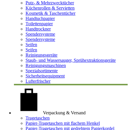
Putz- & Mehrzwecktücher
Küchenrollen & Servietten
Kosmetik & Taschentücher
Handtuchpapier
Toilettenpapier
Handtrockner
Spendersysteme
Spendersysteme
Seifen
Seifen
Reinigungsgeräte
Staub- und Wassersauger, Sprühextraktionsgeräte
Reinigungsmaschinen
Spezialsortimente
Sicherheitsequipment
Lufterfrischer
Verpackung & Versand
Tragetaschen
Papier-Tragetaschen mit flachem Henkel
Papier-Tragetaschen mit gedrehtem Papierkordel