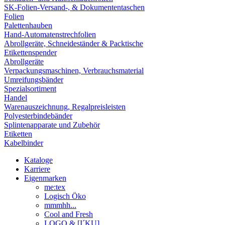
SK-Folien-Versand-, & Dokumententaschen
Folien
Palettenhauben
Hand-Automatenstrechfolien
Abrollgeräte, Schneideständer & Packtische
Etikettenspender
Abrollgeräte
Verpackungsmaschinen, Verbrauchsmaterial
Umreifungsbänder
Spezialsortiment
Handel
Warenauszeichnung, Regalpreisleisten
Polyesterbindebänder
Splintenapparate und Zubehör
Etiketten
Kabelbinder
Kataloge
Karriere
Eigenmarken
me:tex
Logisch Öko
mmmhh...
Cool and Fresh
LOGO & [I´KU]