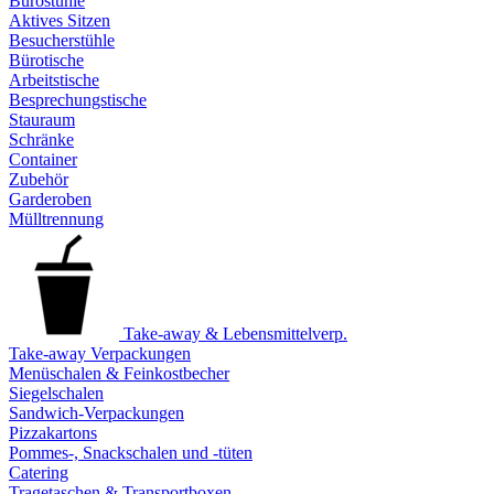
Bürostühle
Aktives Sitzen
Besucherstühle
Bürotische
Arbeitstische
Besprechungstische
Stauraum
Schränke
Container
Zubehör
Garderoben
Mülltrennung
Take-away & Lebensmittelverp.
Take-away Verpackungen
Menüschalen & Feinkostbecher
Siegelschalen
Sandwich-Verpackungen
Pizzakartons
Pommes-, Snackschalen und -tüten
Catering
Tragetaschen & Transportboxen