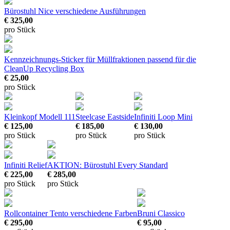
Bürostuhl Nice
verschiedene Ausführungen
€ 325,00
pro Stück
Kennzeichnungs-Sticker für Müllfraktionen
passend für die
CleanUp Recycling Box
€ 25,00
pro Stück
Kleinkopf Modell 111
Steelcase Eastside
Infiniti Loop Mini
€ 125,00
€ 185,00
€ 130,00
pro Stück
pro Stück
pro Stück
Infiniti Relief
AKTION: Bürostuhl Every Standard
€ 225,00
€ 285,00
pro Stück
pro Stück
Rollcontainer Tento
verschiedene Farben
Bruni Classico
€ 295,00
€ 95,00