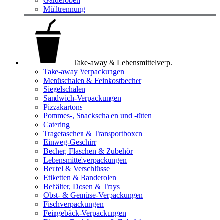
Garderoben
Mülltrennung
Take-away & Lebensmittelverp.
Take-away Verpackungen
Menüschalen & Feinkostbecher
Siegelschalen
Sandwich-Verpackungen
Pizzakartons
Pommes-, Snackschalen und -tüten
Catering
Tragetaschen & Transportboxen
Einweg-Geschirr
Becher, Flaschen & Zubehör
Lebensmittelverpackungen
Beutel & Verschlüsse
Etiketten & Banderolen
Behälter, Dosen & Trays
Obst- & Gemüse-Verpackungen
Fischverpackungen
Feingebäck-Verpackungen