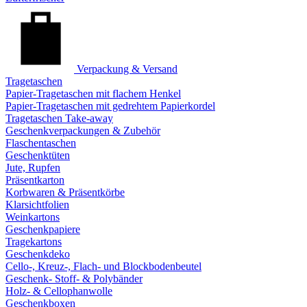
Verpackung & Versand
Tragetaschen
Papier-Tragetaschen mit flachem Henkel
Papier-Tragetaschen mit gedrehtem Papierkordel
Tragetaschen Take-away
Geschenkverpackungen & Zubehör
Flaschentaschen
Geschenktüten
Jute, Rupfen
Präsentkarton
Korbwaren & Präsentkörbe
Klarsichtfolien
Weinkartons
Geschenkpapiere
Tragekartons
Geschenkdeko
Cello-, Kreuz-, Flach- und Blockbodenbeutel
Geschenk- Stoff- & Polybänder
Holz- & Cellophanwolle
Geschenkboxen