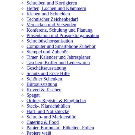
Schreiben und Korrigieren
Heften, Lochen und Klammern
Kleben und Schneiden
Technischer Zeichenbedarf
Verpacken und Versenden
Konferenz, Schulung und Planung
Präsentation und Prospektorganisation
Schreibtischorganisation
Computer und Smartphone Zubehör
Stempel und Zubehör
Timer, Kalender und Jahresplaner
Taschen, Koffer und Lederwaren
Geschäftsausstattung
Schutz und Erste Hilfe
Schöner Schenken
Büroausstattung
Kuvert & Taschen
Spagat
Ordner, Register & Ringbücher
Steck-, Klarsichthüllen
Haft- und Notizblöcke
Schreib- und Markierstifte
Catering & Food
Papier, Formulare, Etiketten, Folien
Papiere weiß