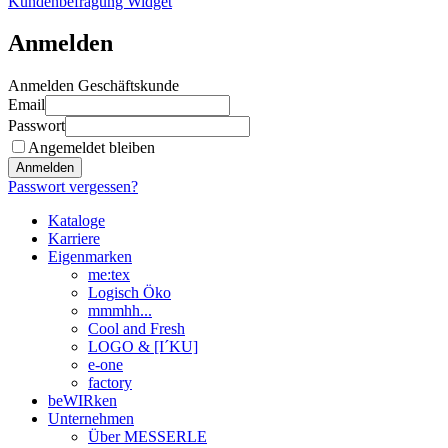
Kundenbefragung Widget
Anmelden
Anmelden Geschäftskunde
Email
Passwort
Angemeldet bleiben
Anmelden
Passwort vergessen?
Kataloge
Karriere
Eigenmarken
me:tex
Logisch Öko
mmmhh...
Cool and Fresh
LOGO & [I´KU]
e-one
factory
beWIRken
Unternehmen
Über MESSERLE