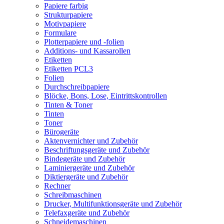
Papiere farbig
Strukturpapiere
Motivpapiere
Formulare
Plotterpapiere und -folien
Additions- und Kassarollen
Etiketten
Etiketten PCL3
Folien
Durchschreibpapiere
Blöcke, Bons, Lose, Eintrittskontrollen
Tinten & Toner
Tinten
Toner
Bürogeräte
Aktenvernichter und Zubehör
Beschriftungsgeräte und Zubehör
Bindegeräte und Zubehör
Laminiergeräte und Zubehör
Diktiergeräte und Zubehör
Rechner
Schreibmaschinen
Drucker, Multifunktionsgeräte und Zubehör
Telefaxgeräte und Zubehör
Schneidemaschinen