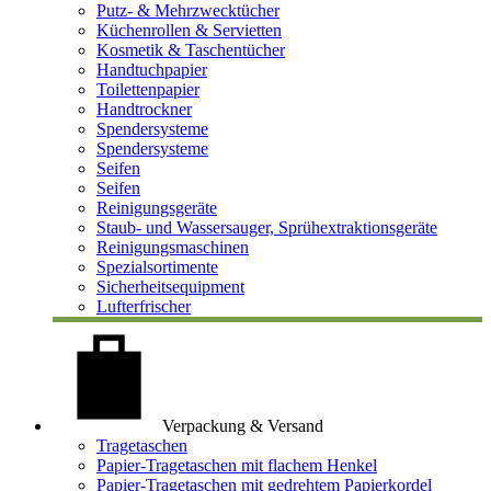
Putz- & Mehrzwecktücher
Küchenrollen & Servietten
Kosmetik & Taschentücher
Handtuchpapier
Toilettenpapier
Handtrockner
Spendersysteme
Spendersysteme
Seifen
Seifen
Reinigungsgeräte
Staub- und Wassersauger, Sprühextraktionsgeräte
Reinigungsmaschinen
Spezialsortimente
Sicherheitsequipment
Lufterfrischer
Verpackung & Versand
Tragetaschen
Papier-Tragetaschen mit flachem Henkel
Papier-Tragetaschen mit gedrehtem Papierkordel