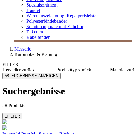
Spezialsortiment
Handel
Warenauszeichnung, Regalpreisleisten
Polyesterbindebänder
Splintenapparate und Zubehör
Etiketten
Kabelbinder
Messerle
Büromöbel & Planung
FILTER
Hersteller
zurück
Produkttyp
zurück
Material
zur
Aeris Sitzmöbel
Aktives Sitzen
Kunststo
58
ERGEBNISSE ANZEIGEN
Caimi
Arbeitstische
Stahl, be
HAG
Besprechungstische
Suchergebnisse
Infiniti
Besucherstühle
Interstuhl
Büroschränke
mehr anzeigen
mehr anzeigen
58 Produkte
1
FILTER
Interstuhl Pure
Mit Stricknetz-Rücken