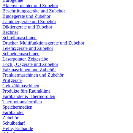
Bürogeräte
Aktenvernichter und Zubehör
Beschriftungsgeräte und Zubehör
Bindegeräte und Zubehör
Laminiergeräte und Zubehör
Diktiergeräte und Zubehör
Rechner
Schreibmaschinen
Drucker, Multifunktionsgeräte und Zubehör
Telefaxgeräte und Zubehör
Schneidemaschinen
Laserpointer, Zeigestäbe
Loch-, Ösgeräte und Zubehör
Falzmaschinen und Zubehör
Frankiermaschinen und Zubehör
Prüfgeräte
Geldzählmaschinen
Produkte fürs Raumklima
Farbbänder & Thermorollen
Thermotransferrollen
Speichermedien
Farbbänder
Zubehör
Schulbedarf
Hefte, Einbände