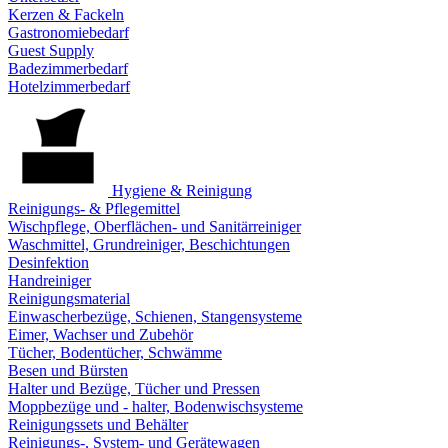
Kerzen & Fackeln
Gastronomiebedarf
Guest Supply
Badezimmerbedarf
Hotelzimmerbedarf
Hygiene & Reinigung
Reinigungs- & Pflegemittel
Wischpflege, Oberflächen- und Sanitärreiniger
Waschmittel, Grundreiniger, Beschichtungen
Desinfektion
Handreiniger
Reinigungsmaterial
Einwascherbezüge, Schienen, Stangensysteme
Eimer, Wachser und Zubehör
Tücher, Bodentücher, Schwämme
Besen und Bürsten
Halter und Bezüge, Tücher und Pressen
Moppbezüge und - halter, Bodenwischsysteme
Reinigungssets und Behälter
Reinigungs-, System- und Gerätewagen