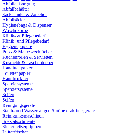
Abfallentsorgung
Abfallbehälter
Sackständer & Zubehör
Abfallsäcke
Hygienebags & Dispenser
Wäschekörbe
Klinik- & Pflegebedarf
Klinik- und Pflegebedarf
Hygienepapiere
Putz- & Mehrzwecktücher
Küchenrollen & Servietten
Kosmetik & Taschentücher
Handtuchpapier
Toilettenpapier
Handtrockner
Spendersysteme
Spendersysteme
Seifen
Seifen
Reinigungsgeräte
Staub- und Wassersauger, Sprühextraktionsgeräte
Reinigungsmaschinen
Spezialsortimente
Sicherheitsequipment
Lufterfrischer