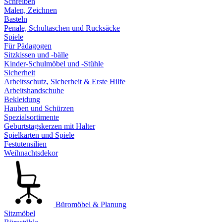
Schreiben
Malen, Zeichnen
Basteln
Penale, Schultaschen und Rucksäcke
Spiele
Für Pädagogen
Sitzkissen und -bälle
Kinder-Schulmöbel und -Stühle
Sicherheit
Arbeitsschutz, Sicherheit & Erste Hilfe
Arbeitshandschuhe
Bekleidung
Hauben und Schürzen
Spezialsortimente
Geburtstagskerzen mit Halter
Spielkarten und Spiele
Festutensilien
Weihnachtsdekor
Büromöbel & Planung
Sitzmöbel