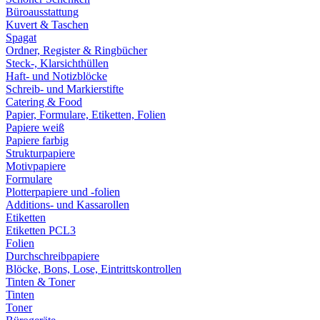
Büroausstattung
Kuvert & Taschen
Spagat
Ordner, Register & Ringbücher
Steck-, Klarsichthüllen
Haft- und Notizblöcke
Schreib- und Markierstifte
Catering & Food
Papier, Formulare, Etiketten, Folien
Papiere weiß
Papiere farbig
Strukturpapiere
Motivpapiere
Formulare
Plotterpapiere und -folien
Additions- und Kassarollen
Etiketten
Etiketten PCL3
Folien
Durchschreibpapiere
Blöcke, Bons, Lose, Eintrittskontrollen
Tinten & Toner
Tinten
Toner