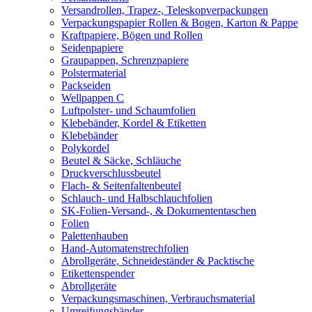
Versandrollen, Trapez-, Teleskopverpackungen
Verpackungspapier Rollen & Bogen, Karton & Pappe
Kraftpapiere, Bögen und Rollen
Seidenpapiere
Graupappen, Schrenzpapiere
Polstermaterial
Packseiden
Wellpappen C
Luftpolster- und Schaumfolien
Klebebänder, Kordel & Etiketten
Klebebänder
Polykordel
Beutel & Säcke, Schläuche
Druckverschlussbeutel
Flach- & Seitenfaltenbeutel
Schlauch- und Halbschlauchfolien
SK-Folien-Versand-, & Dokumententaschen
Folien
Palettenhauben
Hand-Automatenstrechfolien
Abrollgeräte, Schneideständer & Packtische
Etikettenspender
Abrollgeräte
Verpackungsmaschinen, Verbrauchsmaterial
Umreifungsbänder