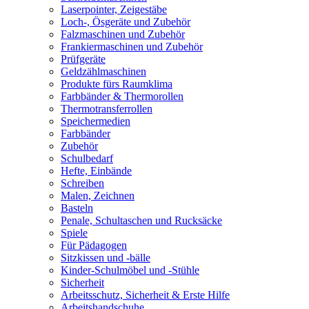
Laserpointer, Zeigestäbe
Loch-, Ösgeräte und Zubehör
Falzmaschinen und Zubehör
Frankiermaschinen und Zubehör
Prüfgeräte
Geldzählmaschinen
Produkte fürs Raumklima
Farbbänder & Thermorollen
Thermotransferrollen
Speichermedien
Farbbänder
Zubehör
Schulbedarf
Hefte, Einbände
Schreiben
Malen, Zeichnen
Basteln
Penale, Schultaschen und Rucksäcke
Spiele
Für Pädagogen
Sitzkissen und -bälle
Kinder-Schulmöbel und -Stühle
Sicherheit
Arbeitsschutz, Sicherheit & Erste Hilfe
Arbeitshandschuhe