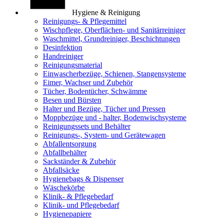
Hygiene & Reinigung
Reinigungs- & Pflegemittel
Wischpflege, Oberflächen- und Sanitärreiniger
Waschmittel, Grundreiniger, Beschichtungen
Desinfektion
Handreiniger
Reinigungsmaterial
Einwascherbezüge, Schienen, Stangensysteme
Eimer, Wachser und Zubehör
Tücher, Bodentücher, Schwämme
Besen und Bürsten
Halter und Bezüge, Tücher und Pressen
Moppbezüge und - halter, Bodenwischsysteme
Reinigungssets und Behälter
Reinigungs-, System- und Gerätewagen
Abfallentsorgung
Abfallbehälter
Sackständer & Zubehör
Abfallsäcke
Hygienebags & Dispenser
Wäschekörbe
Klinik- & Pflegebedarf
Klinik- und Pflegebedarf
Hygienepapiere