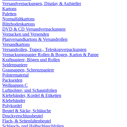
Versandverpackungen, Display & Aufsteller
Kartons
Paletten
Normalfaltkartons
Blitzbodenkartons
DVD & CD Versandverpackungen
Verpacken und Versenden
Planversandkartons & Versandrollen
Versandkartons
Versandrollen, Trapez-, Teleskopverpackungen
Verpackungspapier Rollen & Bogen, Karton & Pappe
Kraftpapiere, Bögen und Rollen
Seidenpapiere
Graupappen, Schrenzpapiere
Polstermaterial
Packseiden
Wellpappen C
Luftpolster- und Schaumfolien
Klebebänder, Kordel & Etiketten
Klebebänder
Polykordel
Beutel & Säcke, Schläuche
Druckverschlussbeutel
Flach- & Seitenfaltenbeutel
Schlauch- und Halbschlauchfolien