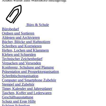
Artikel wurde zum Warenkorb hinzugefügt
Büro & Schule
Bürobedarf
Ordnen und Sortieren
Ablegen und Archivieren
Bücher, Blöcke und Haftnotizen
Schreiben und Korrigieren
Heften, Lochen und Klammern
Kleben und Schneiden
Technischer Zeichenbedarf
Verpacken und Versenden
Konferenz, Schulung und Planung
Präsentation und Prospektorganisation
Schreibtischorganisation
Computer und Smartphone Zubehör
Stempel und Zubehör
Timer, Kalender und Jahresplaner
Taschen, Koffer und Lederwaren
Geschäftsausstattung
Schutz und Erste Hilfe
Schöner Schenken