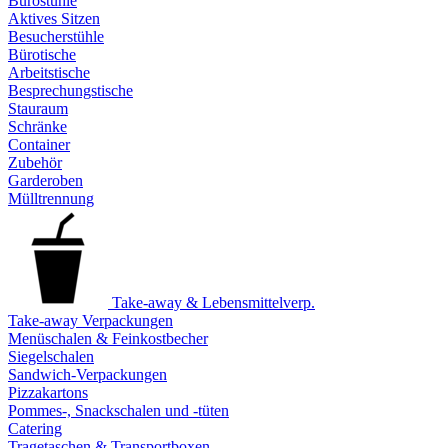
Bürostühle
Aktives Sitzen
Besucherstühle
Bürotische
Arbeitstische
Besprechungstische
Stauraum
Schränke
Container
Zubehör
Garderoben
Mülltrennung
Take-away & Lebensmittelverp.
Take-away Verpackungen
Menüschalen & Feinkostbecher
Siegelschalen
Sandwich-Verpackungen
Pizzakartons
Pommes-, Snackschalen und -tüten
Catering
Tragetaschen & Transportboxen