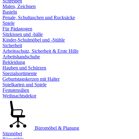
Schreiben
Malen, Zeichnen
Basteln
Penale, Schultaschen und Rucksäcke
Spiele
Für Pädagogen
Sitzkissen und -bälle
Kinder-Schulmöbel und -Stühle
Sicherheit
Arbeitsschutz, Sicherheit & Erste Hilfe
Arbeitshandschuhe
Bekleidung
Hauben und Schürzen
Spezialsortimente
Geburtstagskerzen mit Halter
Spielkarten und Spiele
Festutensilien
Weihnachtsdekor
Büromöbel & Planung
Sitzmöbel