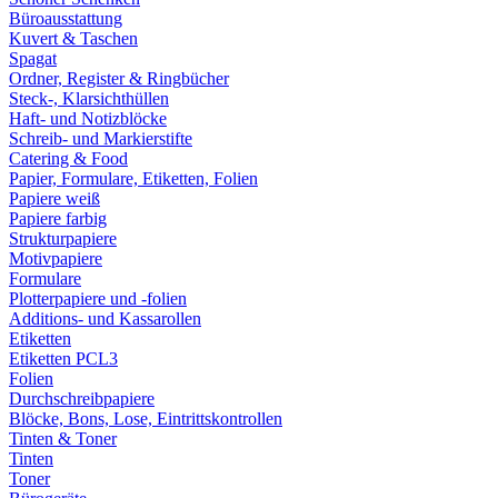
Büroausstattung
Kuvert & Taschen
Spagat
Ordner, Register & Ringbücher
Steck-, Klarsichthüllen
Haft- und Notizblöcke
Schreib- und Markierstifte
Catering & Food
Papier, Formulare, Etiketten, Folien
Papiere weiß
Papiere farbig
Strukturpapiere
Motivpapiere
Formulare
Plotterpapiere und -folien
Additions- und Kassarollen
Etiketten
Etiketten PCL3
Folien
Durchschreibpapiere
Blöcke, Bons, Lose, Eintrittskontrollen
Tinten & Toner
Tinten
Toner