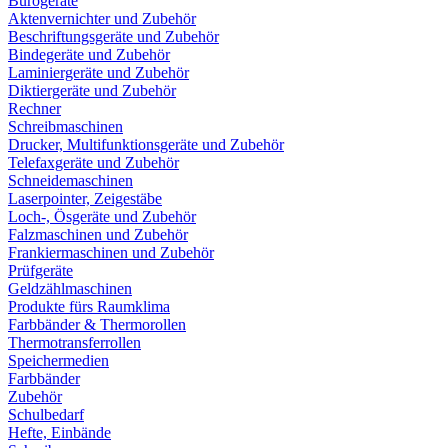
Bürogeräte
Aktenvernichter und Zubehör
Beschriftungsgeräte und Zubehör
Bindegeräte und Zubehör
Laminiergeräte und Zubehör
Diktiergeräte und Zubehör
Rechner
Schreibmaschinen
Drucker, Multifunktionsgeräte und Zubehör
Telefaxgeräte und Zubehör
Schneidemaschinen
Laserpointer, Zeigestäbe
Loch-, Ösgeräte und Zubehör
Falzmaschinen und Zubehör
Frankiermaschinen und Zubehör
Prüfgeräte
Geldzählmaschinen
Produkte fürs Raumklima
Farbbänder & Thermorollen
Thermotransferrollen
Speichermedien
Farbbänder
Zubehör
Schulbedarf
Hefte, Einbände