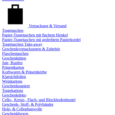
Verpackung & Versand
Tragetaschen
Papier-Tragetaschen mit flachem Henkel
Papier-Tragetaschen mit gedrehtem Papierkordel
Tragetaschen Take-away
Geschenkverpackungen & Zubehör
Flaschentaschen
Geschenktüten
Jute, Rupfen
Präsentkarton
Korbwaren & Präsentkörbe
Klarsichtfolien
Weinkartons
Geschenkpapiere
Tragekartons
Geschenkdeko
Cello-, Kreuz-, Flach- und Blockbodenbeutel
Geschenk- Stoff- & Polybänder
Holz- & Cellophanwolle
Geschenkboxen