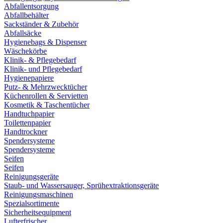
Abfallentsorgung
Abfallbehälter
Sackständer & Zubehör
Abfallsäcke
Hygienebags & Dispenser
Wäschekörbe
Klinik- & Pflegebedarf
Klinik- und Pflegebedarf
Hygienepapiere
Putz- & Mehrzwecktücher
Küchenrollen & Servietten
Kosmetik & Taschentücher
Handtuchpapier
Toilettenpapier
Handtrockner
Spendersysteme
Spendersysteme
Seifen
Seifen
Reinigungsgeräte
Staub- und Wassersauger, Sprühextraktionsgeräte
Reinigungsmaschinen
Spezialsortimente
Sicherheitsequipment
Lufterfrischer