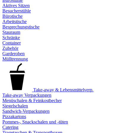
Bürostühle
Aktives Sitzen
Besucherstühle
Bürotische
Arbeitstische
Besprechungstische
Stauraum
Schränke
Container
Zubehör
Garderoben
Mülltrennung
Take-away & Lebensmittelverp.
Take-away Verpackungen
Menüschalen & Feinkostbecher
Siegelschalen
Sandwich-Verpackungen
Pizzakartons
Pommes-, Snackschalen und -tüten
Catering
Tragetaschen & Transportboxen