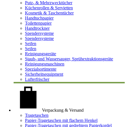
Putz- & Mehrzwecktücher
Küchenrollen & Servietten
Kosmetik & Taschentücher
Handtuchpapier
Toilettenpapier
Handtrockner
Spendersysteme
Spendersysteme
Seifen
Seifen
Reinigungsgeräte
Staub- und Wassersauger, Sprühextraktionsgeräte
Reinigungsmaschinen
Spezialsortimente
Sicherheitsequipment
Lufterfrischer
Verpackung & Versand
Tragetaschen
Papier-Tragetaschen mit flachem Henkel
Papier-Tragetaschen mit gedrehtem Papierkordel