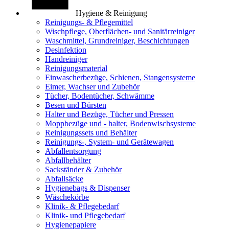
Hygiene & Reinigung
Reinigungs- & Pflegemittel
Wischpflege, Oberflächen- und Sanitärreiniger
Waschmittel, Grundreiniger, Beschichtungen
Desinfektion
Handreiniger
Reinigungsmaterial
Einwascherbezüge, Schienen, Stangensysteme
Eimer, Wachser und Zubehör
Tücher, Bodentücher, Schwämme
Besen und Bürsten
Halter und Bezüge, Tücher und Pressen
Moppbezüge und - halter, Bodenwischsysteme
Reinigungssets und Behälter
Reinigungs-, System- und Gerätewagen
Abfallentsorgung
Abfallbehälter
Sackständer & Zubehör
Abfallsäcke
Hygienebags & Dispenser
Wäschekörbe
Klinik- & Pflegebedarf
Klinik- und Pflegebedarf
Hygienepapiere