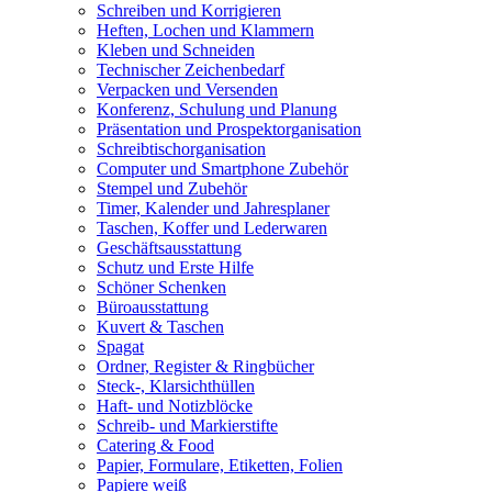
Schreiben und Korrigieren
Heften, Lochen und Klammern
Kleben und Schneiden
Technischer Zeichenbedarf
Verpacken und Versenden
Konferenz, Schulung und Planung
Präsentation und Prospektorganisation
Schreibtischorganisation
Computer und Smartphone Zubehör
Stempel und Zubehör
Timer, Kalender und Jahresplaner
Taschen, Koffer und Lederwaren
Geschäftsausstattung
Schutz und Erste Hilfe
Schöner Schenken
Büroausstattung
Kuvert & Taschen
Spagat
Ordner, Register & Ringbücher
Steck-, Klarsichthüllen
Haft- und Notizblöcke
Schreib- und Markierstifte
Catering & Food
Papier, Formulare, Etiketten, Folien
Papiere weiß