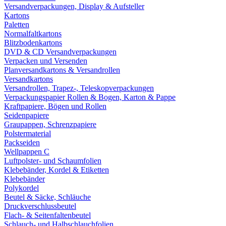
Versandverpackungen, Display & Aufsteller
Kartons
Paletten
Normalfaltkartons
Blitzbodenkartons
DVD & CD Versandverpackungen
Verpacken und Versenden
Planversandkartons & Versandrollen
Versandkartons
Versandrollen, Trapez-, Teleskopverpackungen
Verpackungspapier Rollen & Bogen, Karton & Pappe
Kraftpapiere, Bögen und Rollen
Seidenpapiere
Graupappen, Schrenzpapiere
Polstermaterial
Packseiden
Wellpappen C
Luftpolster- und Schaumfolien
Klebebänder, Kordel & Etiketten
Klebebänder
Polykordel
Beutel & Säcke, Schläuche
Druckverschlussbeutel
Flach- & Seitenfaltenbeutel
Schlauch- und Halbschlauchfolien