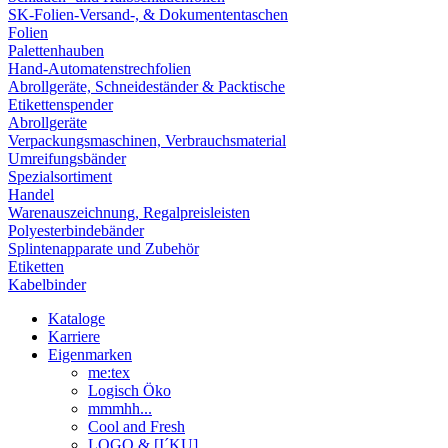
SK-Folien-Versand-, & Dokumententaschen
Folien
Palettenhauben
Hand-Automatenstrechfolien
Abrollgeräte, Schneideständer & Packtische
Etikettenspender
Abrollgeräte
Verpackungsmaschinen, Verbrauchsmaterial
Umreifungsbänder
Spezialsortiment
Handel
Warenauszeichnung, Regalpreisleisten
Polyesterbindebänder
Splintenapparate und Zubehör
Etiketten
Kabelbinder
Kataloge
Karriere
Eigenmarken
me:tex
Logisch Öko
mmmhh...
Cool and Fresh
LOGO & [I´KU]