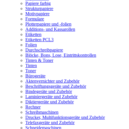
Papiere farbig
Strukturpapiere
Motivpapiere
Formulare
Plotterpapiere und -folien
Additions- und Kassarollen
Etiketten
Etiketten PCL3
Folien
Durchschreibpapiere
Blöcke, Bons, Lose, Eintrittskontrollen
Tinten & Toner
Tinten
Toner
Bürogeräte
Aktenvernichter und Zubehör
Beschriftungsgeräte und Zubehör
Bindegeräte und Zubehör
Laminiergeräte und Zubehör
Diktiergeräte und Zubehör
Rechner
Schreibmaschinen
Drucker, Multifunktionsgeräte und Zubehör
Telefaxgeräte und Zubehör
Schneidemaschinen