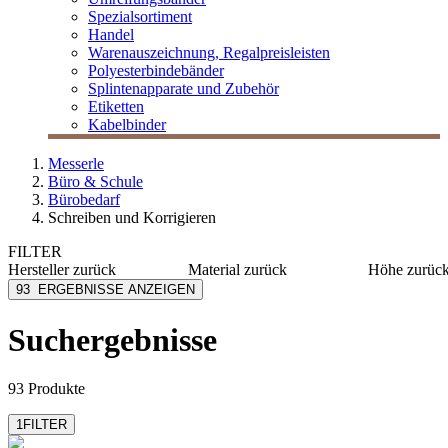
Spezialsortiment
Handel
Warenauszeichnung, Regalpreisleisten
Polyesterbindebänder
Splintenapparate und Zubehör
Etiketten
Kabelbinder
Messerle
Büro & Schule
Bürobedarf
Schreiben und Korrigieren
FILTER
Hersteller
zurück
Material
zurück
Höhe
zurüc
Avery Zweckform
Kunststoff
10 mm
93
ERGEBNISSE ANZEIGEN
Cross
Kautschuk
11 mm
Edding
PVC
12 mm
Suchergebnisse
mehr anzeig
Faber-Castell
Papier
Herlitz
Papier selbstklebend
mehr anzeigen
mehr anzeigen
93 Produkte
1
FILTER