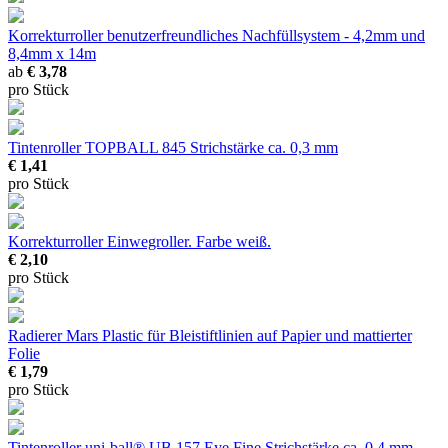
Korrekturroller
benutzerfreundliches Nachfüllsystem - 4,2mm und
8,4mm x 14m
ab
€ 3,78
pro Stück
Tintenroller TOPBALL 845
Strichstärke ca. 0,3 mm
€ 1,41
pro Stück
Korrekturroller
Einwegroller. Farbe weiß.
€ 2,10
pro Stück
Radierer Mars Plastic
für Bleistiftlinien auf Papier und mattierter
Folie
€ 1,79
pro Stück
Tintenroller uni-ball® UB 157 Eye Fine
Strichstärke ca. 0,4 mm