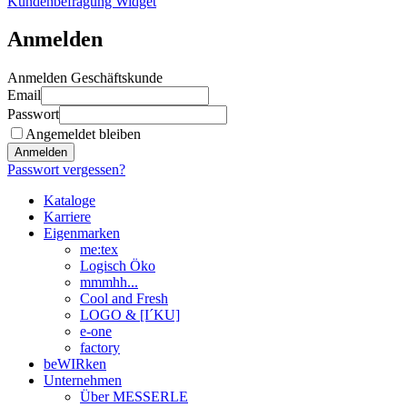
Kundenbefragung Widget
Anmelden
Anmelden Geschäftskunde
Email
Passwort
Angemeldet bleiben
Anmelden
Passwort vergessen?
Kataloge
Karriere
Eigenmarken
me:tex
Logisch Öko
mmmhh...
Cool and Fresh
LOGO & [I´KU]
e-one
factory
beWIRken
Unternehmen
Über MESSERLE