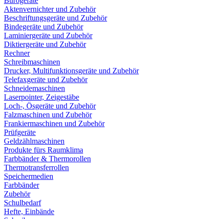
Bürogeräte
Aktenvernichter und Zubehör
Beschriftungsgeräte und Zubehör
Bindegeräte und Zubehör
Laminiergeräte und Zubehör
Diktiergeräte und Zubehör
Rechner
Schreibmaschinen
Drucker, Multifunktionsgeräte und Zubehör
Telefaxgeräte und Zubehör
Schneidemaschinen
Laserpointer, Zeigestäbe
Loch-, Ösgeräte und Zubehör
Falzmaschinen und Zubehör
Frankiermaschinen und Zubehör
Prüfgeräte
Geldzählmaschinen
Produkte fürs Raumklima
Farbbänder & Thermorollen
Thermotransferrollen
Speichermedien
Farbbänder
Zubehör
Schulbedarf
Hefte, Einbände