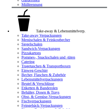
Garderoben
Mülltrennung
Take-away & Lebensmittelverp.
Take-away Verpackungen
Menüschalen & Feinkostbecher
Siegelschalen
Sandwich-Verpackungen
Pizzakartons
Pommes-, Snackschalen und -tüten
Catering
Tragetaschen & Transportboxen
Einweg-Geschirr
Becher, Flaschen & Zubehör
Lebensmittelverpackungen
Beutel & Verschlüsse
Etiketten & Banderolen
Behälter, Dosen & Trays
Obst- & Gemüse-Verpackungen
Fischverpackungen
Feingebäck-Verpackungen