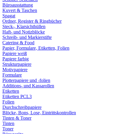
Büroausstattung
Kuvert & Taschen
Spagat
Ordner, Register & Ringbücher
Steck-, Klarsichthüllen
Haft- und Notizblöcke
Schreib- und Markierstifte
Catering & Food
Papier, Formulare, Etiketten, Folien
Papiere weiß
Papiere farbig
Strukturpapiere
Motivpapiere
Formulare
Plotterpapiere und -folien
Additions- und Kassarollen
Etiketten
Etiketten PCL3
Folien
Durchschreibpapiere
Blöcke, Bons, Lose, Eintrittskontrollen
Tinten & Toner
Tinten
Toner