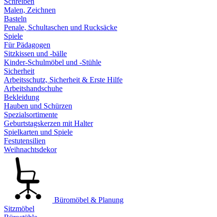
Schreiben
Malen, Zeichnen
Basteln
Penale, Schultaschen und Rucksäcke
Spiele
Für Pädagogen
Sitzkissen und -bälle
Kinder-Schulmöbel und -Stühle
Sicherheit
Arbeitsschutz, Sicherheit & Erste Hilfe
Arbeitshandschuhe
Bekleidung
Hauben und Schürzen
Spezialsortimente
Geburtstagskerzen mit Halter
Spielkarten und Spiele
Festutensilien
Weihnachtsdekor
Büromöbel & Planung
Sitzmöbel