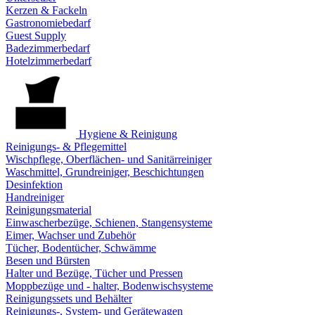
Kerzen & Fackeln
Gastronomiebedarf
Guest Supply
Badezimmerbedarf
Hotelzimmerbedarf
Hygiene & Reinigung
Reinigungs- & Pflegemittel
Wischpflege, Oberflächen- und Sanitärreiniger
Waschmittel, Grundreiniger, Beschichtungen
Desinfektion
Handreiniger
Reinigungsmaterial
Einwascherbezüge, Schienen, Stangensysteme
Eimer, Wachser und Zubehör
Tücher, Bodentücher, Schwämme
Besen und Bürsten
Halter und Bezüge, Tücher und Pressen
Moppbezüge und - halter, Bodenwischsysteme
Reinigungssets und Behälter
Reinigungs-, System- und Gerätewagen