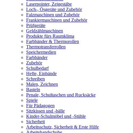
Laserpointer, Zeigestäbe
Loch-, Ösgeräte und Zubehör
Falzmaschinen und Zubehör
Frankiermaschinen und Zubehör
Prüfgeräte
Geldzählmaschinen
Produkte fürs Raumklima
Farbbänder & Thermorollen
Thermotransferrollen
Speichermedien
Farbbänder
Zubehör
Schulbedarf
Hefte, Einbände
Schreiben
Malen, Zeichnen
Basteln
Penale, Schultaschen und Rucksäcke
Spiele
Für Pädagogen
Sitzkissen und -bälle
Kinder-Schulmöbel und -Stühle
Sicherheit
Arbeitsschutz, Sicherheit & Erste Hilfe
Arbeitshandschuhe