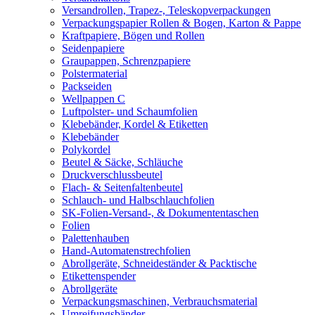
Versandrollen, Trapez-, Teleskopverpackungen
Verpackungspapier Rollen & Bogen, Karton & Pappe
Kraftpapiere, Bögen und Rollen
Seidenpapiere
Graupappen, Schrenzpapiere
Polstermaterial
Packseiden
Wellpappen C
Luftpolster- und Schaumfolien
Klebebänder, Kordel & Etiketten
Klebebänder
Polykordel
Beutel & Säcke, Schläuche
Druckverschlussbeutel
Flach- & Seitenfaltenbeutel
Schlauch- und Halbschlauchfolien
SK-Folien-Versand-, & Dokumententaschen
Folien
Palettenhauben
Hand-Automatenstrechfolien
Abrollgeräte, Schneideständer & Packtische
Etikettenspender
Abrollgeräte
Verpackungsmaschinen, Verbrauchsmaterial
Umreifungsbänder