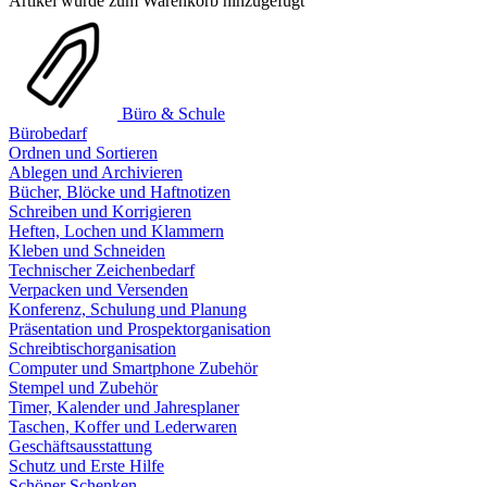
Artikel wurde zum Warenkorb hinzugefügt
Büro & Schule
Bürobedarf
Ordnen und Sortieren
Ablegen und Archivieren
Bücher, Blöcke und Haftnotizen
Schreiben und Korrigieren
Heften, Lochen und Klammern
Kleben und Schneiden
Technischer Zeichenbedarf
Verpacken und Versenden
Konferenz, Schulung und Planung
Präsentation und Prospektorganisation
Schreibtischorganisation
Computer und Smartphone Zubehör
Stempel und Zubehör
Timer, Kalender und Jahresplaner
Taschen, Koffer und Lederwaren
Geschäftsausstattung
Schutz und Erste Hilfe
Schöner Schenken