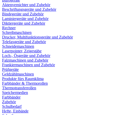
Bürogeräte
Aktenvernichter und Zubehör
Beschriftungsgeräte und Zubehör
Bindegeräte und Zubehör
Laminiergeräte und Zubehör
Diktiergeräte und Zubehör
Rechner
Schreibmaschinen
Drucker, Multifunktionsgeräte und Zubehör
Telefaxgeräte und Zubehör
Schneidemaschinen
Laserpointer, Zeigestäbe
Loch-, Ösgeräte und Zubehör
Falzmaschinen und Zubehör
Frankiermaschinen und Zubehör
Prüfgeräte
Geldzählmaschinen
Produkte fürs Raumklima
Farbbänder & Thermorollen
Thermotransferrollen
Speichermedien
Farbbänder
Zubehör
Schulbedarf
Hefte, Einbände