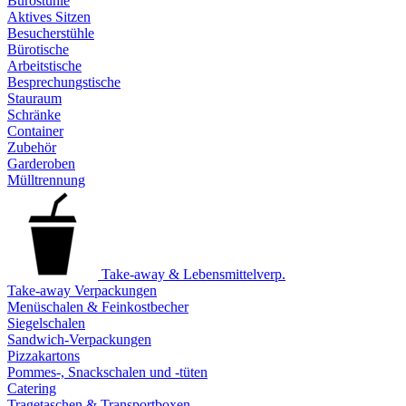
Bürostühle
Aktives Sitzen
Besucherstühle
Bürotische
Arbeitstische
Besprechungstische
Stauraum
Schränke
Container
Zubehör
Garderoben
Mülltrennung
Take-away & Lebensmittelverp.
Take-away Verpackungen
Menüschalen & Feinkostbecher
Siegelschalen
Sandwich-Verpackungen
Pizzakartons
Pommes-, Snackschalen und -tüten
Catering
Tragetaschen & Transportboxen