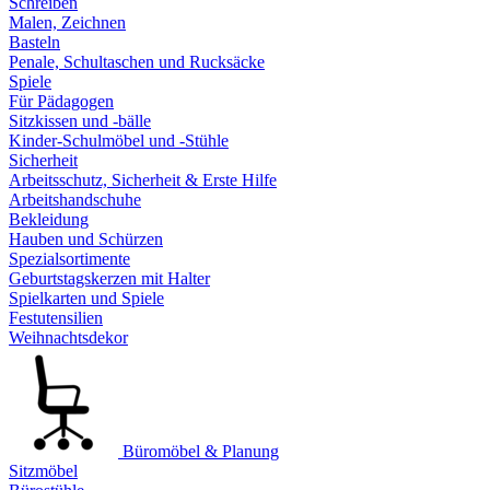
Schreiben
Malen, Zeichnen
Basteln
Penale, Schultaschen und Rucksäcke
Spiele
Für Pädagogen
Sitzkissen und -bälle
Kinder-Schulmöbel und -Stühle
Sicherheit
Arbeitsschutz, Sicherheit & Erste Hilfe
Arbeitshandschuhe
Bekleidung
Hauben und Schürzen
Spezialsortimente
Geburtstagskerzen mit Halter
Spielkarten und Spiele
Festutensilien
Weihnachtsdekor
Büromöbel & Planung
Sitzmöbel