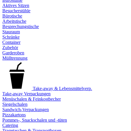
Bürostühle
Aktives Sitzen
Besucherstühle
Bürotische
Arbeitstische
Besprechungstische
Stauraum
Schränke
Container
Zubehör
Garderoben
Mülltrennung
Take-away & Lebensmittelverp.
Take-away Verpackungen
Menüschalen & Feinkostbecher
Siegelschalen
Sandwich-Verpackungen
Pizzakartons
Pommes-, Snackschalen und -tüten
Catering
Tragetaschen & Transportboxen