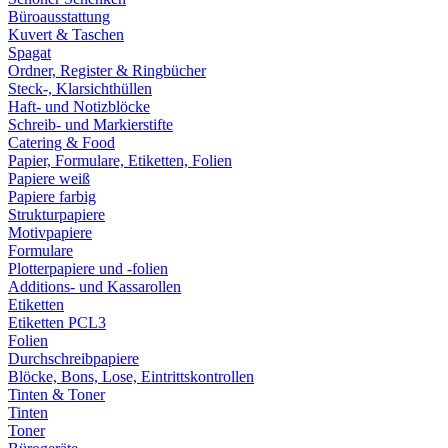
Büroausstattung
Kuvert & Taschen
Spagat
Ordner, Register & Ringbücher
Steck-, Klarsichthüllen
Haft- und Notizblöcke
Schreib- und Markierstifte
Catering & Food
Papier, Formulare, Etiketten, Folien
Papiere weiß
Papiere farbig
Strukturpapiere
Motivpapiere
Formulare
Plotterpapiere und -folien
Additions- und Kassarollen
Etiketten
Etiketten PCL3
Folien
Durchschreibpapiere
Blöcke, Bons, Lose, Eintrittskontrollen
Tinten & Toner
Tinten
Toner