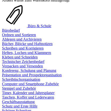
Artikel wurde zum Warenkorb hinzugefügt
Büro & Schule
Bürobedarf
Ordnen und Sortieren
Ablegen und Archivieren
Bücher, Blöcke und Haftnotizen
Schreiben und Korrigieren
Heften, Lochen und Klammern
Kleben und Schneiden
Technischer Zeichenbedarf
Verpacken und Versenden
Konferenz, Schulung und Planung
Präsentation und Prospektorganisation
Schreibtischorganisation
Computer und Smartphone Zubehör
Stempel und Zubehör
Timer, Kalender und Jahresplaner
Taschen, Koffer und Lederwaren
Geschäftsausstattung
Schutz und Erste Hilfe
Schöner Schenken