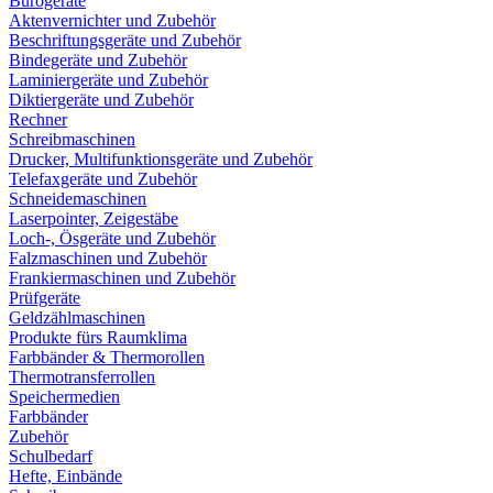
Bürogeräte
Aktenvernichter und Zubehör
Beschriftungsgeräte und Zubehör
Bindegeräte und Zubehör
Laminiergeräte und Zubehör
Diktiergeräte und Zubehör
Rechner
Schreibmaschinen
Drucker, Multifunktionsgeräte und Zubehör
Telefaxgeräte und Zubehör
Schneidemaschinen
Laserpointer, Zeigestäbe
Loch-, Ösgeräte und Zubehör
Falzmaschinen und Zubehör
Frankiermaschinen und Zubehör
Prüfgeräte
Geldzählmaschinen
Produkte fürs Raumklima
Farbbänder & Thermorollen
Thermotransferrollen
Speichermedien
Farbbänder
Zubehör
Schulbedarf
Hefte, Einbände