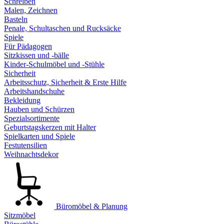
Schreiben
Malen, Zeichnen
Basteln
Penale, Schultaschen und Rucksäcke
Spiele
Für Pädagogen
Sitzkissen und -bälle
Kinder-Schulmöbel und -Stühle
Sicherheit
Arbeitsschutz, Sicherheit & Erste Hilfe
Arbeitshandschuhe
Bekleidung
Hauben und Schürzen
Spezialsortimente
Geburtstagskerzen mit Halter
Spielkarten und Spiele
Festutensilien
Weihnachtsdekor
Büromöbel & Planung
Sitzmöbel