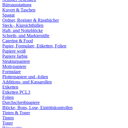
Büroausstattung
Kuvert & Taschen
Spagat
Ordner, Register & Ringbücher
Steck-, Klarsichthüllen
Haft- und Notizblöcke
Schreib- und Markierstifte
Catering & Food
Papier, Formulare, Etiketten, Folien
Papiere weiß
Papiere farbig
Strukturpapiere
Motivpapiere
Formulare
Plotterpapiere und -folien
Additions- und Kassarollen
Etiketten
Etiketten PCL3
Folien
Durchschreibpapiere
Blöcke, Bons, Lose, Eintrittskontrollen
Tinten & Toner
Tinten
Toner