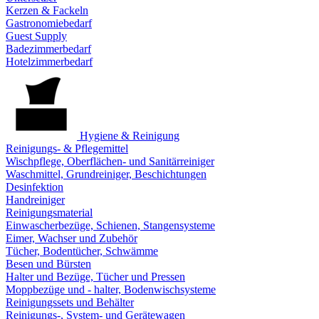
Kerzen & Fackeln
Gastronomiebedarf
Guest Supply
Badezimmerbedarf
Hotelzimmerbedarf
Hygiene & Reinigung
Reinigungs- & Pflegemittel
Wischpflege, Oberflächen- und Sanitärreiniger
Waschmittel, Grundreiniger, Beschichtungen
Desinfektion
Handreiniger
Reinigungsmaterial
Einwascherbezüge, Schienen, Stangensysteme
Eimer, Wachser und Zubehör
Tücher, Bodentücher, Schwämme
Besen und Bürsten
Halter und Bezüge, Tücher und Pressen
Moppbezüge und - halter, Bodenwischsysteme
Reinigungssets und Behälter
Reinigungs-, System- und Gerätewagen