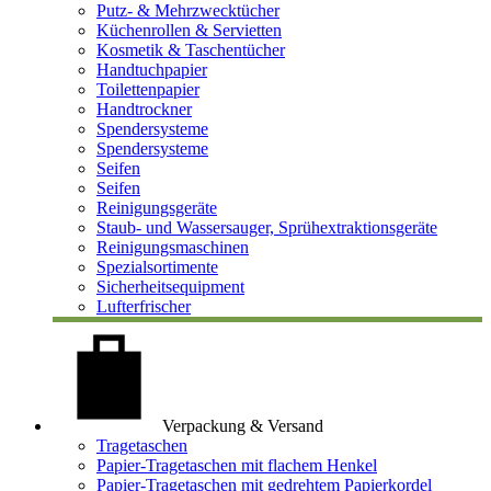
Putz- & Mehrzwecktücher
Küchenrollen & Servietten
Kosmetik & Taschentücher
Handtuchpapier
Toilettenpapier
Handtrockner
Spendersysteme
Spendersysteme
Seifen
Seifen
Reinigungsgeräte
Staub- und Wassersauger, Sprühextraktionsgeräte
Reinigungsmaschinen
Spezialsortimente
Sicherheitsequipment
Lufterfrischer
Verpackung & Versand
Tragetaschen
Papier-Tragetaschen mit flachem Henkel
Papier-Tragetaschen mit gedrehtem Papierkordel