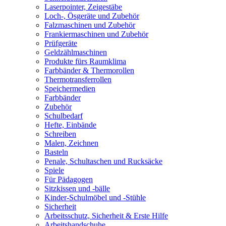
Laserpointer, Zeigestäbe
Loch-, Ösgeräte und Zubehör
Falzmaschinen und Zubehör
Frankiermaschinen und Zubehör
Prüfgeräte
Geldzählmaschinen
Produkte fürs Raumklima
Farbbänder & Thermorollen
Thermotransferrollen
Speichermedien
Farbbänder
Zubehör
Schulbedarf
Hefte, Einbände
Schreiben
Malen, Zeichnen
Basteln
Penale, Schultaschen und Rucksäcke
Spiele
Für Pädagogen
Sitzkissen und -bälle
Kinder-Schulmöbel und -Stühle
Sicherheit
Arbeitsschutz, Sicherheit & Erste Hilfe
Arbeitshandschuhe