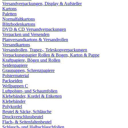
Versandverpackungen, Display & Aufsteller
Kartons
Paletten
Normalfaltkartons
Blitzbodenkartons
DVD & CD Versandverpackungen
Verpacken und Versenden
Planversandkartons & Versandrollen
Versandkartons
Versandrollen, Trapez-, Teleskopverpackungen
Verpackungspapier Rollen & Bogen, Karton & Pappe
Kraftpapiere, Bögen und Rollen
Seidenpapiere
Graupappen, Schrenzpapiere
Polstermaterial
Packseiden
Wellpappen C
Luftpolster- und Schaumfolien
Klebebänder, Kordel & Etiketten
Klebebänder
Polykordel
Beutel & Säcke, Schläuche
Druckverschlussbeutel
Flach- & Seitenfaltenbeutel
Schlauch- und Halbschlauchfolien