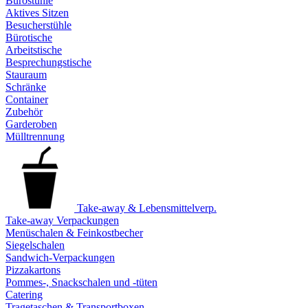
Bürostühle
Aktives Sitzen
Besucherstühle
Bürotische
Arbeitstische
Besprechungstische
Stauraum
Schränke
Container
Zubehör
Garderoben
Mülltrennung
Take-away & Lebensmittelverp.
Take-away Verpackungen
Menüschalen & Feinkostbecher
Siegelschalen
Sandwich-Verpackungen
Pizzakartons
Pommes-, Snackschalen und -tüten
Catering
Tragetaschen & Transportboxen