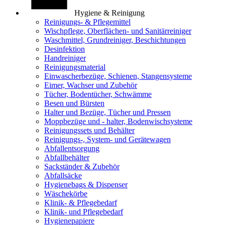
Hygiene & Reinigung
Reinigungs- & Pflegemittel
Wischpflege, Oberflächen- und Sanitärreiniger
Waschmittel, Grundreiniger, Beschichtungen
Desinfektion
Handreiniger
Reinigungsmaterial
Einwascherbezüge, Schienen, Stangensysteme
Eimer, Wachser und Zubehör
Tücher, Bodentücher, Schwämme
Besen und Bürsten
Halter und Bezüge, Tücher und Pressen
Moppbezüge und - halter, Bodenwischsysteme
Reinigungssets und Behälter
Reinigungs-, System- und Gerätewagen
Abfallentsorgung
Abfallbehälter
Sackständer & Zubehör
Abfallsäcke
Hygienebags & Dispenser
Wäschekörbe
Klinik- & Pflegebedarf
Klinik- und Pflegebedarf
Hygienepapiere