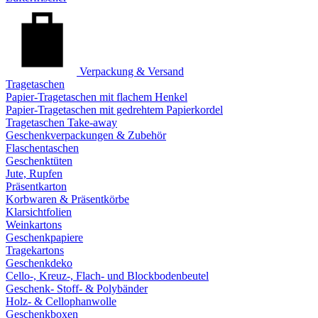
Verpackung & Versand
Tragetaschen
Papier-Tragetaschen mit flachem Henkel
Papier-Tragetaschen mit gedrehtem Papierkordel
Tragetaschen Take-away
Geschenkverpackungen & Zubehör
Flaschentaschen
Geschenktüten
Jute, Rupfen
Präsentkarton
Korbwaren & Präsentkörbe
Klarsichtfolien
Weinkartons
Geschenkpapiere
Tragekartons
Geschenkdeko
Cello-, Kreuz-, Flach- und Blockbodenbeutel
Geschenk- Stoff- & Polybänder
Holz- & Cellophanwolle
Geschenkboxen