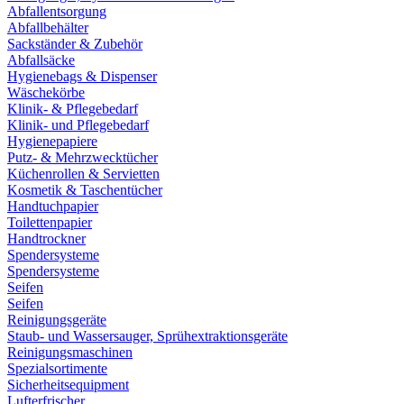
Abfallentsorgung
Abfallbehälter
Sackständer & Zubehör
Abfallsäcke
Hygienebags & Dispenser
Wäschekörbe
Klinik- & Pflegebedarf
Klinik- und Pflegebedarf
Hygienepapiere
Putz- & Mehrzwecktücher
Küchenrollen & Servietten
Kosmetik & Taschentücher
Handtuchpapier
Toilettenpapier
Handtrockner
Spendersysteme
Spendersysteme
Seifen
Seifen
Reinigungsgeräte
Staub- und Wassersauger, Sprühextraktionsgeräte
Reinigungsmaschinen
Spezialsortimente
Sicherheitsequipment
Lufterfrischer