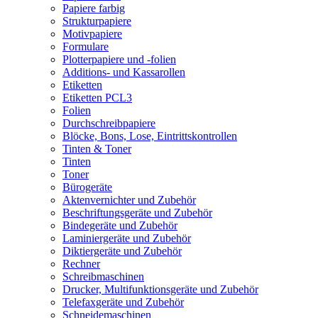
Papiere farbig
Strukturpapiere
Motivpapiere
Formulare
Plotterpapiere und -folien
Additions- und Kassarollen
Etiketten
Etiketten PCL3
Folien
Durchschreibpapiere
Blöcke, Bons, Lose, Eintrittskontrollen
Tinten & Toner
Tinten
Toner
Bürogeräte
Aktenvernichter und Zubehör
Beschriftungsgeräte und Zubehör
Bindegeräte und Zubehör
Laminiergeräte und Zubehör
Diktiergeräte und Zubehör
Rechner
Schreibmaschinen
Drucker, Multifunktionsgeräte und Zubehör
Telefaxgeräte und Zubehör
Schneidemaschinen