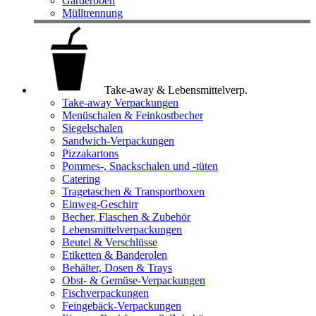
Garderoben
Mülltrennung
Take-away & Lebensmittelverp.
Take-away Verpackungen
Menüschalen & Feinkostbecher
Siegelschalen
Sandwich-Verpackungen
Pizzakartons
Pommes-, Snackschalen und -tüten
Catering
Tragetaschen & Transportboxen
Einweg-Geschirr
Becher, Flaschen & Zubehör
Lebensmittelverpackungen
Beutel & Verschlüsse
Etiketten & Banderolen
Behälter, Dosen & Trays
Obst- & Gemüse-Verpackungen
Fischverpackungen
Feingebäck-Verpackungen