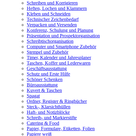
Schreiben und Korrigieren
Heften, Lochen und Klammern
Kleben und Schneiden
Technischer Zeichenbedarf
Verpacken und Versenden
Konferenz, Schulung und Planung
Präsentation und Prospektorganisation
Schreibtischorganisation
Computer und Smartphone Zubehör
Stempel und Zubehör
Timer, Kalender und Jahresplaner
Taschen, Koffer und Lederwaren
Geschäftsausstattung
Schutz und Erste Hilfe
Schöner Schenken
Büroausstattung
Kuvert & Taschen
Spagat
Ordner, Register & Ringbücher
Steck-, Klarsichthüllen
Haft- und Notizblöcke
Schreib- und Markierstifte
Catering & Food
Papier, Formulare, Etiketten, Folien
Papiere weiß