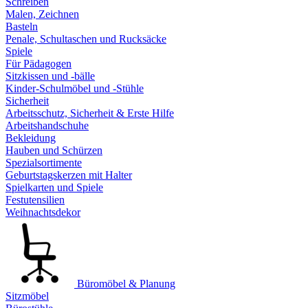
Schreiben
Malen, Zeichnen
Basteln
Penale, Schultaschen und Rucksäcke
Spiele
Für Pädagogen
Sitzkissen und -bälle
Kinder-Schulmöbel und -Stühle
Sicherheit
Arbeitsschutz, Sicherheit & Erste Hilfe
Arbeitshandschuhe
Bekleidung
Hauben und Schürzen
Spezialsortimente
Geburtstagskerzen mit Halter
Spielkarten und Spiele
Festutensilien
Weihnachtsdekor
Büromöbel & Planung
Sitzmöbel