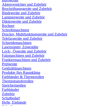
Bürogeräte
Aktenvernichter und Zubehör
Beschriftungsgeräte und Zubehör
Bindegeräte und Zubehör
Laminiergeräte und Zubehör
Diktiergeräte und Zubehör
Rechner
Schreibmaschinen
Drucker, Multifunktionsgeräte und Zubehör
Telefaxgeräte und Zubehör
Schneidemaschinen
Laserpointer, Zeigestäbe
Loch-, Ösgeräte und Zubehör
Falzmaschinen und Zubehör
Frankiermaschinen und Zubehör
Prüfgeräte
Geldzählmaschinen
Produkte fürs Raumklima
Farbbänder & Thermorollen
Thermotransferrollen
Speichermedien
Farbbänder
Zubehör
Schulbedarf
Hefte, Einbände