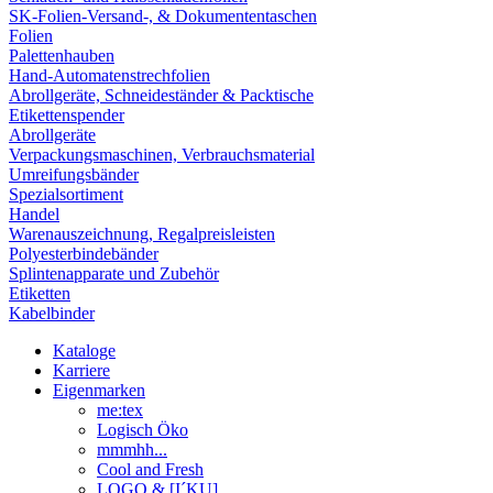
SK-Folien-Versand-, & Dokumententaschen
Folien
Palettenhauben
Hand-Automatenstrechfolien
Abrollgeräte, Schneideständer & Packtische
Etikettenspender
Abrollgeräte
Verpackungsmaschinen, Verbrauchsmaterial
Umreifungsbänder
Spezialsortiment
Handel
Warenauszeichnung, Regalpreisleisten
Polyesterbindebänder
Splintenapparate und Zubehör
Etiketten
Kabelbinder
Kataloge
Karriere
Eigenmarken
me:tex
Logisch Öko
mmmhh...
Cool and Fresh
LOGO & [I´KU]