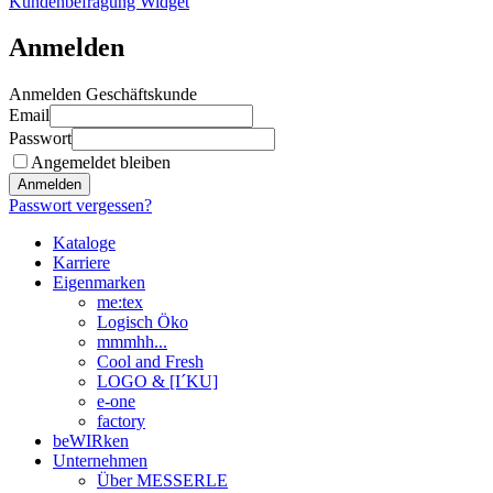
Kundenbefragung Widget
Anmelden
Anmelden Geschäftskunde
Email
Passwort
Angemeldet bleiben
Anmelden
Passwort vergessen?
Kataloge
Karriere
Eigenmarken
me:tex
Logisch Öko
mmmhh...
Cool and Fresh
LOGO & [I´KU]
e-one
factory
beWIRken
Unternehmen
Über MESSERLE