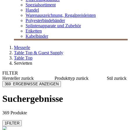
Spezialsortiment
Handel
Warenauszeichnung, Regalpreisleisten
Polyesterbindebänder
Splintenapparate und Zubehör
Etiketten
Kabelbinder
Messerle
Table Top & Guest Supply
Table Top
Servietten
FILTER
Hersteller
zurück
Produkttyp
zurück
Stil
zurück
[e] one
Bestecktaschen
Basic
369
ERGEBNISSE ANZEIGEN
Duni Table Top
Servietten
Muster
Fato
Serviettenspender
Kind
Suchergebnisse
Hypavema
Spenderservietten
Eat & D
LOGISCH ÖKO
Event
mehr anzeigen
369 Produkte
Floral
Natur
1
FILTER
Motiv