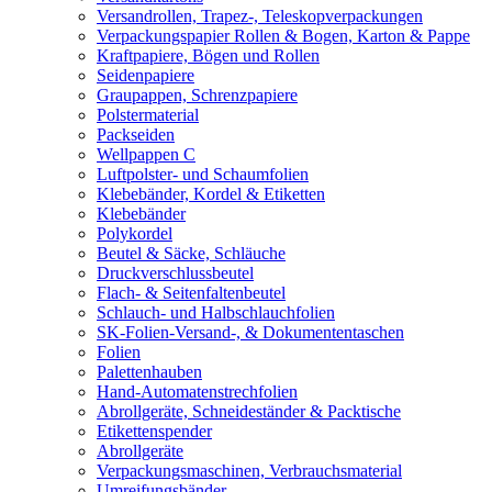
Versandrollen, Trapez-, Teleskopverpackungen
Verpackungspapier Rollen & Bogen, Karton & Pappe
Kraftpapiere, Bögen und Rollen
Seidenpapiere
Graupappen, Schrenzpapiere
Polstermaterial
Packseiden
Wellpappen C
Luftpolster- und Schaumfolien
Klebebänder, Kordel & Etiketten
Klebebänder
Polykordel
Beutel & Säcke, Schläuche
Druckverschlussbeutel
Flach- & Seitenfaltenbeutel
Schlauch- und Halbschlauchfolien
SK-Folien-Versand-, & Dokumententaschen
Folien
Palettenhauben
Hand-Automatenstrechfolien
Abrollgeräte, Schneideständer & Packtische
Etikettenspender
Abrollgeräte
Verpackungsmaschinen, Verbrauchsmaterial
Umreifungsbänder