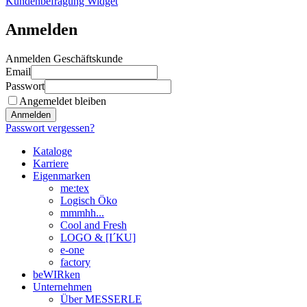
Kundenbefragung Widget
Anmelden
Anmelden Geschäftskunde
Email
Passwort
Angemeldet bleiben
Anmelden
Passwort vergessen?
Kataloge
Karriere
Eigenmarken
me:tex
Logisch Öko
mmmhh...
Cool and Fresh
LOGO & [I´KU]
e-one
factory
beWIRken
Unternehmen
Über MESSERLE