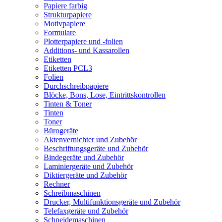
Papiere farbig
Strukturpapiere
Motivpapiere
Formulare
Plotterpapiere und -folien
Additions- und Kassarollen
Etiketten
Etiketten PCL3
Folien
Durchschreibpapiere
Blöcke, Bons, Lose, Eintrittskontrollen
Tinten & Toner
Tinten
Toner
Bürogeräte
Aktenvernichter und Zubehör
Beschriftungsgeräte und Zubehör
Bindegeräte und Zubehör
Laminiergeräte und Zubehör
Diktiergeräte und Zubehör
Rechner
Schreibmaschinen
Drucker, Multifunktionsgeräte und Zubehör
Telefaxgeräte und Zubehör
Schneidemaschinen