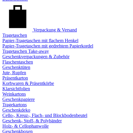
Verpackung & Versand
Tragetaschen
Papier-Tragetaschen mit flachem Henkel
Papier-Tragetaschen mit gedrehtem Papierkordel
Tragetaschen Take-away
Geschenkverpackungen & Zubehör
Flaschentaschen
Geschenktüten
Jute, Rupfen
Präsentkarton
Korbwaren & Präsentkörbe
Klarsichtfolien
Weinkartons
Geschenkpapiere
Tragekartons
Geschenkdeko
Cello-, Kreuz-, Flach- und Blockbodenbeutel
Geschenk- Stoff- & Polybänder
Holz- & Cellophanwolle
Geschenkboxen