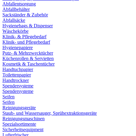
Abfallentsorgung
Abfallbehälter
Sackständer & Zubehör
Abfallsäcke
Hygienebags & Dispenser
Wäschekörbe
Klinik- & Pflegebedarf
Klinik- und Pflegebedarf
Hygienepapiere
Putz- & Mehrzwecktücher
Küchenrollen & Servietten
Kosmetik & Taschentücher
Handtuchpapier
Toilettenpapier
Handtrockner
Spendersysteme
Spendersysteme
Seifen
Seifen
Reinigungsgeräte
Staub- und Wassersauger, Sprühextraktionsgeräte
Reinigungsmaschinen
Spezialsortimente
Sicherheitsequipment
Lufterfrischer