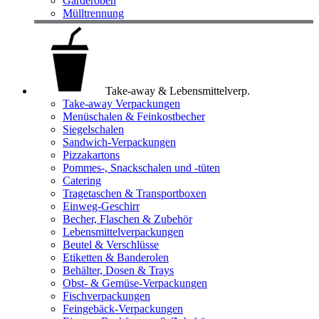
Garderoben
Mülltrennung
Take-away & Lebensmittelverp.
Take-away Verpackungen
Menüschalen & Feinkostbecher
Siegelschalen
Sandwich-Verpackungen
Pizzakartons
Pommes-, Snackschalen und -tüten
Catering
Tragetaschen & Transportboxen
Einweg-Geschirr
Becher, Flaschen & Zubehör
Lebensmittelverpackungen
Beutel & Verschlüsse
Etiketten & Banderolen
Behälter, Dosen & Trays
Obst- & Gemüse-Verpackungen
Fischverpackungen
Feingebäck-Verpackungen