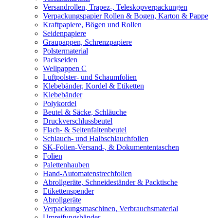
Versandrollen, Trapez-, Teleskopverpackungen
Verpackungspapier Rollen & Bogen, Karton & Pappe
Kraftpapiere, Bögen und Rollen
Seidenpapiere
Graupappen, Schrenzpapiere
Polstermaterial
Packseiden
Wellpappen C
Luftpolster- und Schaumfolien
Klebebänder, Kordel & Etiketten
Klebebänder
Polykordel
Beutel & Säcke, Schläuche
Druckverschlussbeutel
Flach- & Seitenfaltenbeutel
Schlauch- und Halbschlauchfolien
SK-Folien-Versand-, & Dokumententaschen
Folien
Palettenhauben
Hand-Automatenstrechfolien
Abrollgeräte, Schneideständer & Packtische
Etikettenspender
Abrollgeräte
Verpackungsmaschinen, Verbrauchsmaterial
Umreifungsbänder