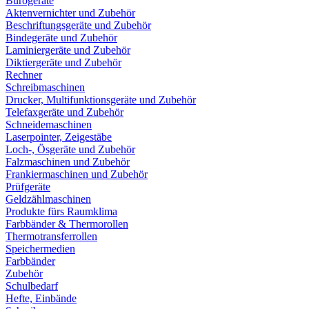
Bürogeräte
Aktenvernichter und Zubehör
Beschriftungsgeräte und Zubehör
Bindegeräte und Zubehör
Laminiergeräte und Zubehör
Diktiergeräte und Zubehör
Rechner
Schreibmaschinen
Drucker, Multifunktionsgeräte und Zubehör
Telefaxgeräte und Zubehör
Schneidemaschinen
Laserpointer, Zeigestäbe
Loch-, Ösgeräte und Zubehör
Falzmaschinen und Zubehör
Frankiermaschinen und Zubehör
Prüfgeräte
Geldzählmaschinen
Produkte fürs Raumklima
Farbbänder & Thermorollen
Thermotransferrollen
Speichermedien
Farbbänder
Zubehör
Schulbedarf
Hefte, Einbände