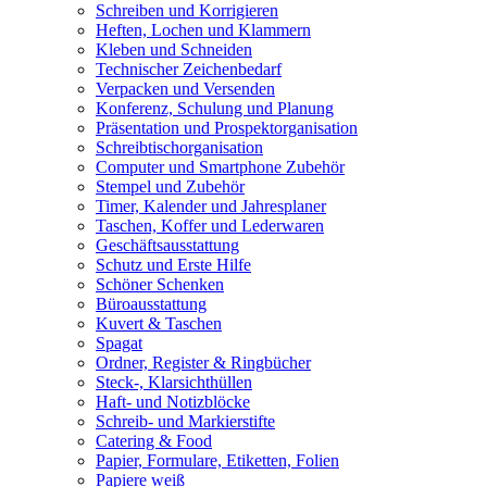
Schreiben und Korrigieren
Heften, Lochen und Klammern
Kleben und Schneiden
Technischer Zeichenbedarf
Verpacken und Versenden
Konferenz, Schulung und Planung
Präsentation und Prospektorganisation
Schreibtischorganisation
Computer und Smartphone Zubehör
Stempel und Zubehör
Timer, Kalender und Jahresplaner
Taschen, Koffer und Lederwaren
Geschäftsausstattung
Schutz und Erste Hilfe
Schöner Schenken
Büroausstattung
Kuvert & Taschen
Spagat
Ordner, Register & Ringbücher
Steck-, Klarsichthüllen
Haft- und Notizblöcke
Schreib- und Markierstifte
Catering & Food
Papier, Formulare, Etiketten, Folien
Papiere weiß