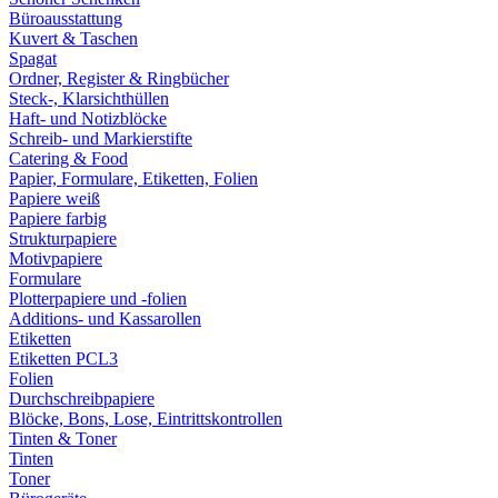
Büroausstattung
Kuvert & Taschen
Spagat
Ordner, Register & Ringbücher
Steck-, Klarsichthüllen
Haft- und Notizblöcke
Schreib- und Markierstifte
Catering & Food
Papier, Formulare, Etiketten, Folien
Papiere weiß
Papiere farbig
Strukturpapiere
Motivpapiere
Formulare
Plotterpapiere und -folien
Additions- und Kassarollen
Etiketten
Etiketten PCL3
Folien
Durchschreibpapiere
Blöcke, Bons, Lose, Eintrittskontrollen
Tinten & Toner
Tinten
Toner