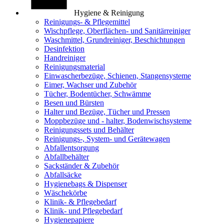
Hygiene & Reinigung
Reinigungs- & Pflegemittel
Wischpflege, Oberflächen- und Sanitärreiniger
Waschmittel, Grundreiniger, Beschichtungen
Desinfektion
Handreiniger
Reinigungsmaterial
Einwascherbezüge, Schienen, Stangensysteme
Eimer, Wachser und Zubehör
Tücher, Bodentücher, Schwämme
Besen und Bürsten
Halter und Bezüge, Tücher und Pressen
Moppbezüge und - halter, Bodenwischsysteme
Reinigungssets und Behälter
Reinigungs-, System- und Gerätewagen
Abfallentsorgung
Abfallbehälter
Sackständer & Zubehör
Abfallsäcke
Hygienebags & Dispenser
Wäschekörbe
Klinik- & Pflegebedarf
Klinik- und Pflegebedarf
Hygienepapiere