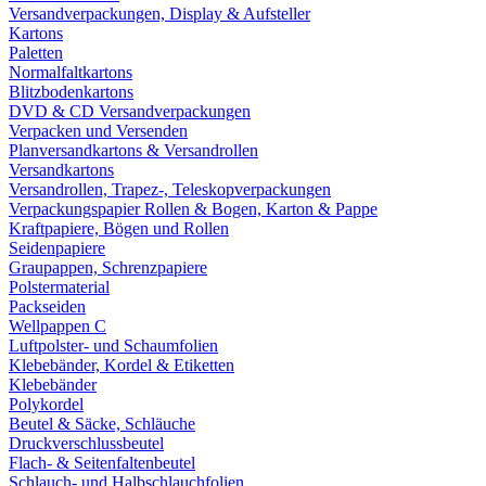
Versandverpackungen, Display & Aufsteller
Kartons
Paletten
Normalfaltkartons
Blitzbodenkartons
DVD & CD Versandverpackungen
Verpacken und Versenden
Planversandkartons & Versandrollen
Versandkartons
Versandrollen, Trapez-, Teleskopverpackungen
Verpackungspapier Rollen & Bogen, Karton & Pappe
Kraftpapiere, Bögen und Rollen
Seidenpapiere
Graupappen, Schrenzpapiere
Polstermaterial
Packseiden
Wellpappen C
Luftpolster- und Schaumfolien
Klebebänder, Kordel & Etiketten
Klebebänder
Polykordel
Beutel & Säcke, Schläuche
Druckverschlussbeutel
Flach- & Seitenfaltenbeutel
Schlauch- und Halbschlauchfolien