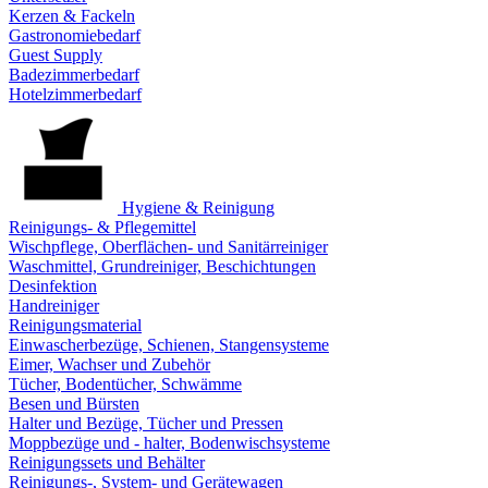
Kerzen & Fackeln
Gastronomiebedarf
Guest Supply
Badezimmerbedarf
Hotelzimmerbedarf
Hygiene & Reinigung
Reinigungs- & Pflegemittel
Wischpflege, Oberflächen- und Sanitärreiniger
Waschmittel, Grundreiniger, Beschichtungen
Desinfektion
Handreiniger
Reinigungsmaterial
Einwascherbezüge, Schienen, Stangensysteme
Eimer, Wachser und Zubehör
Tücher, Bodentücher, Schwämme
Besen und Bürsten
Halter und Bezüge, Tücher und Pressen
Moppbezüge und - halter, Bodenwischsysteme
Reinigungssets und Behälter
Reinigungs-, System- und Gerätewagen