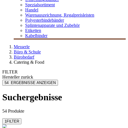
Spezialsortiment
Handel
Warenauszeichnung, Regalpreisleisten
Polyesterbindebänder
Splintenapparate und Zubehör
Etiketten
Kabelbinder
Messerle
Büro & Schule
Bürobedarf
Catering & Food
FILTER
Hersteller
zurück
Agrana
54
ERGEBNISSE ANZEIGEN
Amann Kaffee
Chicco Dòro
Suchergebnisse
Emmi
Eza
mehr anzeigen
54 Produkte
1
FILTER