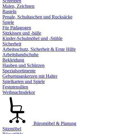
Schreiben
Malen, Zeichnen
Basteln
Penale, Schultaschen und Rucksäcke
Spiele
Für Pädagogen
Sitzkissen und -bälle
Kinder-Schulmöbel und -Stühle
Sicherheit
Arbeitsschutz, Sicherheit & Erste Hilfe
Arbeitshandschuhe
Bekleidung
Hauben und Schürzen
Spezialsortimente
Geburtstagskerzen mit Halter
Spielkarten und Spiele
Festutensilien
Weihnachtsdekor
Büromöbel & Planung
Sitzmöbel