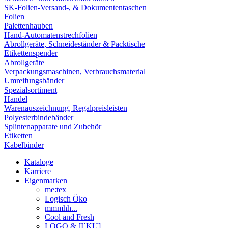
SK-Folien-Versand-, & Dokumententaschen
Folien
Palettenhauben
Hand-Automatenstrechfolien
Abrollgeräte, Schneideständer & Packtische
Etikettenspender
Abrollgeräte
Verpackungsmaschinen, Verbrauchsmaterial
Umreifungsbänder
Spezialsortiment
Handel
Warenauszeichnung, Regalpreisleisten
Polyesterbindebänder
Splintenapparate und Zubehör
Etiketten
Kabelbinder
Kataloge
Karriere
Eigenmarken
me:tex
Logisch Öko
mmmhh...
Cool and Fresh
LOGO & [I´KU]