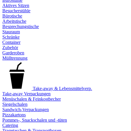
Bürostühle
Aktives Sitzen
Besucherstühle
Bürotische
Arbeitstische
Besprechungstische
Stauraum
Schränke
Container
Zubehör
Garderoben
Mülltrennung
Take-away & Lebensmittelverp.
Take-away Verpackungen
Menüschalen & Feinkostbecher
Siegelschalen
Sandwich-Verpackungen
Pizzakartons
Pommes-, Snackschalen und -tüten
Catering
Tragetaschen & Transportboxen