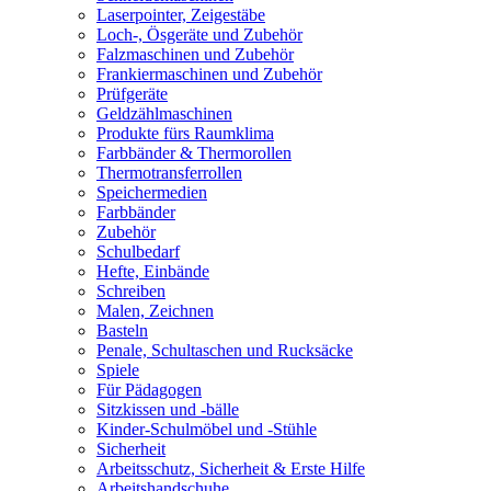
Laserpointer, Zeigestäbe
Loch-, Ösgeräte und Zubehör
Falzmaschinen und Zubehör
Frankiermaschinen und Zubehör
Prüfgeräte
Geldzählmaschinen
Produkte fürs Raumklima
Farbbänder & Thermorollen
Thermotransferrollen
Speichermedien
Farbbänder
Zubehör
Schulbedarf
Hefte, Einbände
Schreiben
Malen, Zeichnen
Basteln
Penale, Schultaschen und Rucksäcke
Spiele
Für Pädagogen
Sitzkissen und -bälle
Kinder-Schulmöbel und -Stühle
Sicherheit
Arbeitsschutz, Sicherheit & Erste Hilfe
Arbeitshandschuhe