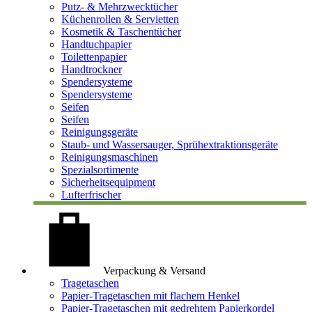
Putz- & Mehrzwecktücher
Küchenrollen & Servietten
Kosmetik & Taschentücher
Handtuchpapier
Toilettenpapier
Handtrockner
Spendersysteme
Spendersysteme
Seifen
Seifen
Reinigungsgeräte
Staub- und Wassersauger, Sprühextraktionsgeräte
Reinigungsmaschinen
Spezialsortimente
Sicherheitsequipment
Lufterfrischer
Verpackung & Versand
Tragetaschen
Papier-Tragetaschen mit flachem Henkel
Papier-Tragetaschen mit gedrehtem Papierkordel