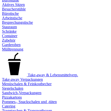
Bürostühle
Aktives Sitzen
Besucherstühle
Bürotische
Arbeitstische
Besprechungstische
Stauraum
Schränke
Container
Zubehör
Garderoben
Mülltrennung
Take-away & Lebensmittelverp.
Take-away Verpackungen
Menüschalen & Feinkostbecher
Siegelschalen
Sandwich-Verpackungen
Pizzakartons
Pommes-, Snackschalen und -tüten
Catering
Tragetaschen & Transportboxen