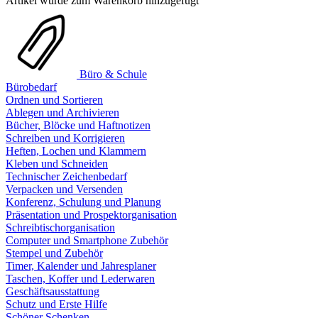
Artikel wurde zum Warenkorb hinzugefügt
Büro & Schule
Bürobedarf
Ordnen und Sortieren
Ablegen und Archivieren
Bücher, Blöcke und Haftnotizen
Schreiben und Korrigieren
Heften, Lochen und Klammern
Kleben und Schneiden
Technischer Zeichenbedarf
Verpacken und Versenden
Konferenz, Schulung und Planung
Präsentation und Prospektorganisation
Schreibtischorganisation
Computer und Smartphone Zubehör
Stempel und Zubehör
Timer, Kalender und Jahresplaner
Taschen, Koffer und Lederwaren
Geschäftsausstattung
Schutz und Erste Hilfe
Schöner Schenken