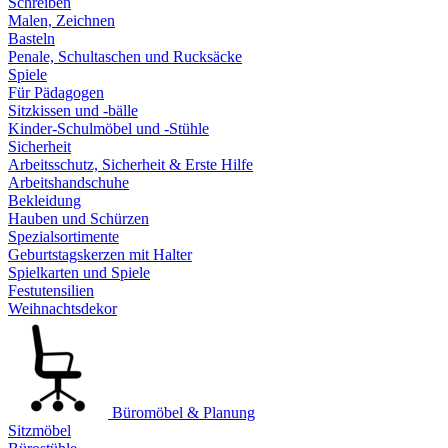
Schreiben
Malen, Zeichnen
Basteln
Penale, Schultaschen und Rucksäcke
Spiele
Für Pädagogen
Sitzkissen und -bälle
Kinder-Schulmöbel und -Stühle
Sicherheit
Arbeitsschutz, Sicherheit & Erste Hilfe
Arbeitshandschuhe
Bekleidung
Hauben und Schürzen
Spezialsortimente
Geburtstagskerzen mit Halter
Spielkarten und Spiele
Festutensilien
Weihnachtsdekor
Büromöbel & Planung
Sitzmöbel