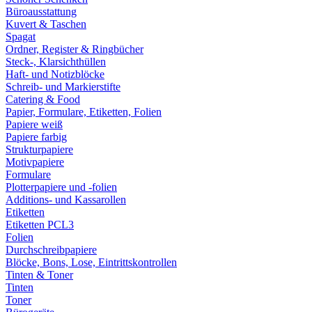
Büroausstattung
Kuvert & Taschen
Spagat
Ordner, Register & Ringbücher
Steck-, Klarsichthüllen
Haft- und Notizblöcke
Schreib- und Markierstifte
Catering & Food
Papier, Formulare, Etiketten, Folien
Papiere weiß
Papiere farbig
Strukturpapiere
Motivpapiere
Formulare
Plotterpapiere und -folien
Additions- und Kassarollen
Etiketten
Etiketten PCL3
Folien
Durchschreibpapiere
Blöcke, Bons, Lose, Eintrittskontrollen
Tinten & Toner
Tinten
Toner