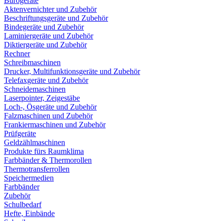
Bürogeräte
Aktenvernichter und Zubehör
Beschriftungsgeräte und Zubehör
Bindegeräte und Zubehör
Laminiergeräte und Zubehör
Diktiergeräte und Zubehör
Rechner
Schreibmaschinen
Drucker, Multifunktionsgeräte und Zubehör
Telefaxgeräte und Zubehör
Schneidemaschinen
Laserpointer, Zeigestäbe
Loch-, Ösgeräte und Zubehör
Falzmaschinen und Zubehör
Frankiermaschinen und Zubehör
Prüfgeräte
Geldzählmaschinen
Produkte fürs Raumklima
Farbbänder & Thermorollen
Thermotransferrollen
Speichermedien
Farbbänder
Zubehör
Schulbedarf
Hefte, Einbände