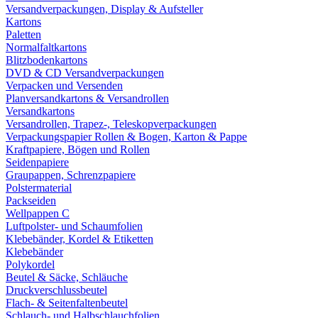
Versandverpackungen, Display & Aufsteller
Kartons
Paletten
Normalfaltkartons
Blitzbodenkartons
DVD & CD Versandverpackungen
Verpacken und Versenden
Planversandkartons & Versandrollen
Versandkartons
Versandrollen, Trapez-, Teleskopverpackungen
Verpackungspapier Rollen & Bogen, Karton & Pappe
Kraftpapiere, Bögen und Rollen
Seidenpapiere
Graupappen, Schrenzpapiere
Polstermaterial
Packseiden
Wellpappen C
Luftpolster- und Schaumfolien
Klebebänder, Kordel & Etiketten
Klebebänder
Polykordel
Beutel & Säcke, Schläuche
Druckverschlussbeutel
Flach- & Seitenfaltenbeutel
Schlauch- und Halbschlauchfolien