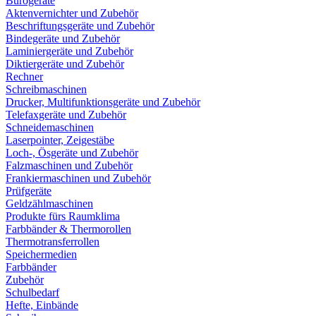
Bürogeräte
Aktenvernichter und Zubehör
Beschriftungsgeräte und Zubehör
Bindegeräte und Zubehör
Laminiergeräte und Zubehör
Diktiergeräte und Zubehör
Rechner
Schreibmaschinen
Drucker, Multifunktionsgeräte und Zubehör
Telefaxgeräte und Zubehör
Schneidemaschinen
Laserpointer, Zeigestäbe
Loch-, Ösgeräte und Zubehör
Falzmaschinen und Zubehör
Frankiermaschinen und Zubehör
Prüfgeräte
Geldzählmaschinen
Produkte fürs Raumklima
Farbbänder & Thermorollen
Thermotransferrollen
Speichermedien
Farbbänder
Zubehör
Schulbedarf
Hefte, Einbände