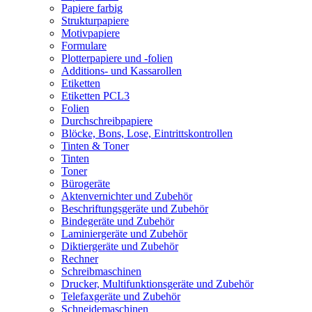
Papiere farbig
Strukturpapiere
Motivpapiere
Formulare
Plotterpapiere und -folien
Additions- und Kassarollen
Etiketten
Etiketten PCL3
Folien
Durchschreibpapiere
Blöcke, Bons, Lose, Eintrittskontrollen
Tinten & Toner
Tinten
Toner
Bürogeräte
Aktenvernichter und Zubehör
Beschriftungsgeräte und Zubehör
Bindegeräte und Zubehör
Laminiergeräte und Zubehör
Diktiergeräte und Zubehör
Rechner
Schreibmaschinen
Drucker, Multifunktionsgeräte und Zubehör
Telefaxgeräte und Zubehör
Schneidemaschinen