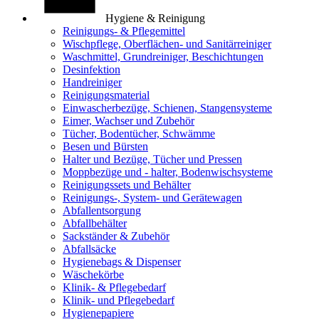
Hygiene & Reinigung
Reinigungs- & Pflegemittel
Wischpflege, Oberflächen- und Sanitärreiniger
Waschmittel, Grundreiniger, Beschichtungen
Desinfektion
Handreiniger
Reinigungsmaterial
Einwascherbezüge, Schienen, Stangensysteme
Eimer, Wachser und Zubehör
Tücher, Bodentücher, Schwämme
Besen und Bürsten
Halter und Bezüge, Tücher und Pressen
Moppbezüge und - halter, Bodenwischsysteme
Reinigungssets und Behälter
Reinigungs-, System- und Gerätewagen
Abfallentsorgung
Abfallbehälter
Sackständer & Zubehör
Abfallsäcke
Hygienebags & Dispenser
Wäschekörbe
Klinik- & Pflegebedarf
Klinik- und Pflegebedarf
Hygienepapiere