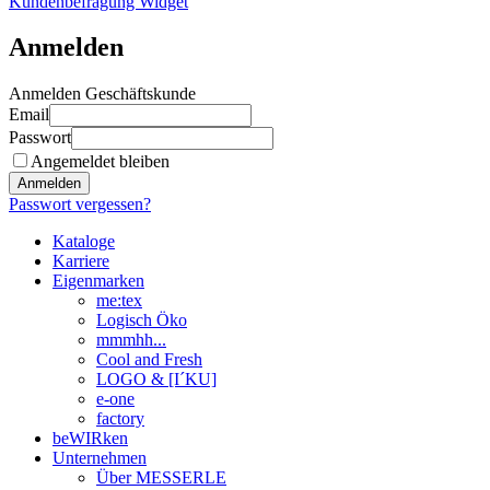
Kundenbefragung Widget
Anmelden
Anmelden Geschäftskunde
Email
Passwort
Angemeldet bleiben
Anmelden
Passwort vergessen?
Kataloge
Karriere
Eigenmarken
me:tex
Logisch Öko
mmmhh...
Cool and Fresh
LOGO & [I´KU]
e-one
factory
beWIRken
Unternehmen
Über MESSERLE