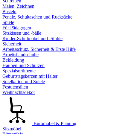
Schreiben
Malen, Zeichnen
Basteln
Penale, Schultaschen und Rucksäcke
Spiele
Für Pädagogen
Sitzkissen und -bälle
Kinder-Schulmöbel und -Stühle
Sicherheit
Arbeitsschutz, Sicherheit & Erste Hilfe
Arbeitshandschuhe
Bekleidung
Hauben und Schürzen
Spezialsortimente
Geburtstagskerzen mit Halter
Spielkarten und Spiele
Festutensilien
Weihnachtsdekor
Büromöbel & Planung
Sitzmöbel