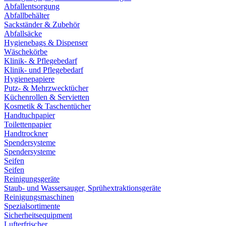
Abfallentsorgung
Abfallbehälter
Sackständer & Zubehör
Abfallsäcke
Hygienebags & Dispenser
Wäschekörbe
Klinik- & Pflegebedarf
Klinik- und Pflegebedarf
Hygienepapiere
Putz- & Mehrzwecktücher
Küchenrollen & Servietten
Kosmetik & Taschentücher
Handtuchpapier
Toilettenpapier
Handtrockner
Spendersysteme
Spendersysteme
Seifen
Seifen
Reinigungsgeräte
Staub- und Wassersauger, Sprühextraktionsgeräte
Reinigungsmaschinen
Spezialsortimente
Sicherheitsequipment
Lufterfrischer