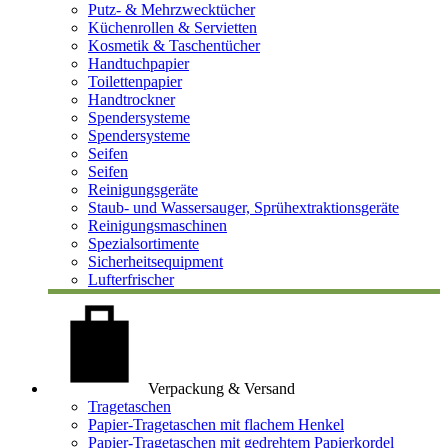
Putz- & Mehrzwecktücher
Küchenrollen & Servietten
Kosmetik & Taschentücher
Handtuchpapier
Toilettenpapier
Handtrockner
Spendersysteme
Spendersysteme
Seifen
Seifen
Reinigungsgeräte
Staub- und Wassersauger, Sprühextraktionsgeräte
Reinigungsmaschinen
Spezialsortimente
Sicherheitsequipment
Lufterfrischer
Verpackung & Versand
Tragetaschen
Papier-Tragetaschen mit flachem Henkel
Papier-Tragetaschen mit gedrehtem Papierkordel