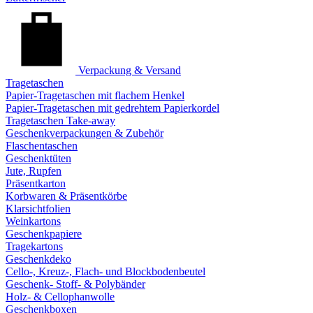
Verpackung & Versand
Tragetaschen
Papier-Tragetaschen mit flachem Henkel
Papier-Tragetaschen mit gedrehtem Papierkordel
Tragetaschen Take-away
Geschenkverpackungen & Zubehör
Flaschentaschen
Geschenktüten
Jute, Rupfen
Präsentkarton
Korbwaren & Präsentkörbe
Klarsichtfolien
Weinkartons
Geschenkpapiere
Tragekartons
Geschenkdeko
Cello-, Kreuz-, Flach- und Blockbodenbeutel
Geschenk- Stoff- & Polybänder
Holz- & Cellophanwolle
Geschenkboxen