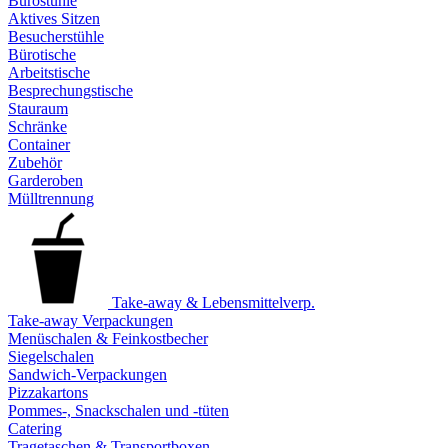
Bürostühle
Aktives Sitzen
Besucherstühle
Bürotische
Arbeitstische
Besprechungstische
Stauraum
Schränke
Container
Zubehör
Garderoben
Mülltrennung
Take-away & Lebensmittelverp.
Take-away Verpackungen
Menüschalen & Feinkostbecher
Siegelschalen
Sandwich-Verpackungen
Pizzakartons
Pommes-, Snackschalen und -tüten
Catering
Tragetaschen & Transportboxen