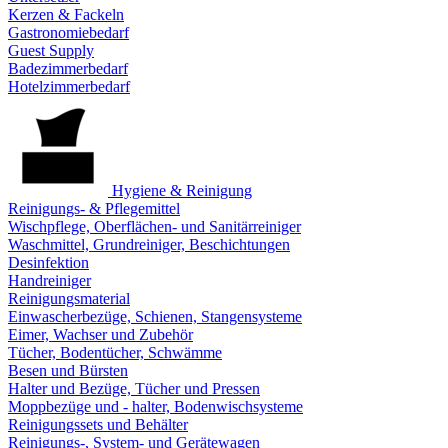
Kerzen & Fackeln
Gastronomiebedarf
Guest Supply
Badezimmerbedarf
Hotelzimmerbedarf
Hygiene & Reinigung
Reinigungs- & Pflegemittel
Wischpflege, Oberflächen- und Sanitärreiniger
Waschmittel, Grundreiniger, Beschichtungen
Desinfektion
Handreiniger
Reinigungsmaterial
Einwascherbezüge, Schienen, Stangensysteme
Eimer, Wachser und Zubehör
Tücher, Bodentücher, Schwämme
Besen und Bürsten
Halter und Bezüge, Tücher und Pressen
Moppbezüge und - halter, Bodenwischsysteme
Reinigungssets und Behälter
Reinigungs-, System- und Gerätewagen