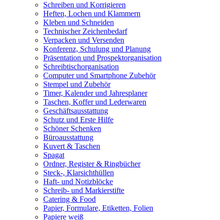
Schreiben und Korrigieren
Heften, Lochen und Klammern
Kleben und Schneiden
Technischer Zeichenbedarf
Verpacken und Versenden
Konferenz, Schulung und Planung
Präsentation und Prospektorganisation
Schreibtischorganisation
Computer und Smartphone Zubehör
Stempel und Zubehör
Timer, Kalender und Jahresplaner
Taschen, Koffer und Lederwaren
Geschäftsausstattung
Schutz und Erste Hilfe
Schöner Schenken
Büroausstattung
Kuvert & Taschen
Spagat
Ordner, Register & Ringbücher
Steck-, Klarsichthüllen
Haft- und Notizblöcke
Schreib- und Markierstifte
Catering & Food
Papier, Formulare, Etiketten, Folien
Papiere weiß