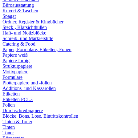
Büroausstattung
Kuvert & Taschen
Spagat
Ordner, Register & Ringbücher
Steck-, Klarsichthüllen
Haft- und Notizblöcke
Schreib- und Markierstifte
Catering & Food
Papier, Formulare, Etiketten, Folien
Papiere weiß
Papiere farbig
Strukturpapiere
Motivpapiere
Formulare
Plotterpapiere und -folien
Additions- und Kassarollen
Etiketten
Etiketten PCL3
Folien
Durchschreibpapiere
Blöcke, Bons, Lose, Eintrittskontrollen
Tinten & Toner
Tinten
Toner