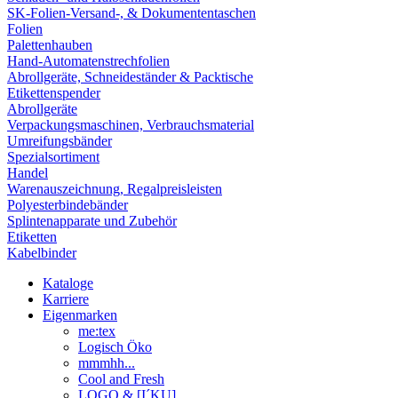
SK-Folien-Versand-, & Dokumententaschen
Folien
Palettenhauben
Hand-Automatenstrechfolien
Abrollgeräte, Schneideständer & Packtische
Etikettenspender
Abrollgeräte
Verpackungsmaschinen, Verbrauchsmaterial
Umreifungsbänder
Spezialsortiment
Handel
Warenauszeichnung, Regalpreisleisten
Polyesterbindebänder
Splintenapparate und Zubehör
Etiketten
Kabelbinder
Kataloge
Karriere
Eigenmarken
me:tex
Logisch Öko
mmmhh...
Cool and Fresh
LOGO & [I´KU]