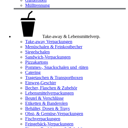
Garderoben
Mülltrennung
Take-away & Lebensmittelverp.
Take-away Verpackungen
Menüschalen & Feinkostbecher
Siegelschalen
Sandwich-Verpackungen
Pizzakartons
Pommes-, Snackschalen und -tüten
Catering
Tragetaschen & Transportboxen
Einweg-Geschirr
Becher, Flaschen & Zubehör
Lebensmittelverpackungen
Beutel & Verschlüsse
Etiketten & Banderolen
Behälter, Dosen & Trays
Obst- & Gemüse-Verpackungen
Fischverpackungen
Feingebäck-Verpackungen