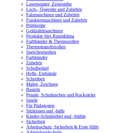
Laserpointer, Zeigestäbe
Loch-, Ösgeräte und Zubehör
Falzmaschinen und Zubehör
Frankiermaschinen und Zubehör
Prüfgeräte
Geldzählmaschinen
Produkte fürs Raumklima
Farbbänder & Thermorollen
Thermotransferrollen
Speichermedien
Farbbänder
Zubehör
Schulbedarf
Hefte, Einbände
Schreiben
Malen, Zeichnen
Basteln
Penale, Schultaschen und Rucksäcke
Spiele
Für Pädagogen
Sitzkissen und -bälle
Kinder-Schulmöbel und -Stühle
Sicherheit
Arbeitsschutz, Sicherheit & Erste Hilfe
Arbeitshandschuhe