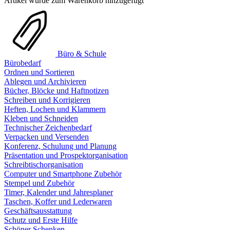
Artikel wurde zum Warenkorb hinzugefügt
Büro & Schule
Bürobedarf
Ordnen und Sortieren
Ablegen und Archivieren
Bücher, Blöcke und Haftnotizen
Schreiben und Korrigieren
Heften, Lochen und Klammern
Kleben und Schneiden
Technischer Zeichenbedarf
Verpacken und Versenden
Konferenz, Schulung und Planung
Präsentation und Prospektorganisation
Schreibtischorganisation
Computer und Smartphone Zubehör
Stempel und Zubehör
Timer, Kalender und Jahresplaner
Taschen, Koffer und Lederwaren
Geschäftsausstattung
Schutz und Erste Hilfe
Schöner Schenken