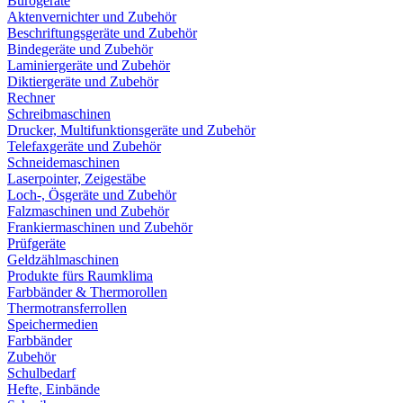
Bürogeräte
Aktenvernichter und Zubehör
Beschriftungsgeräte und Zubehör
Bindegeräte und Zubehör
Laminiergeräte und Zubehör
Diktiergeräte und Zubehör
Rechner
Schreibmaschinen
Drucker, Multifunktionsgeräte und Zubehör
Telefaxgeräte und Zubehör
Schneidemaschinen
Laserpointer, Zeigestäbe
Loch-, Ösgeräte und Zubehör
Falzmaschinen und Zubehör
Frankiermaschinen und Zubehör
Prüfgeräte
Geldzählmaschinen
Produkte fürs Raumklima
Farbbänder & Thermorollen
Thermotransferrollen
Speichermedien
Farbbänder
Zubehör
Schulbedarf
Hefte, Einbände