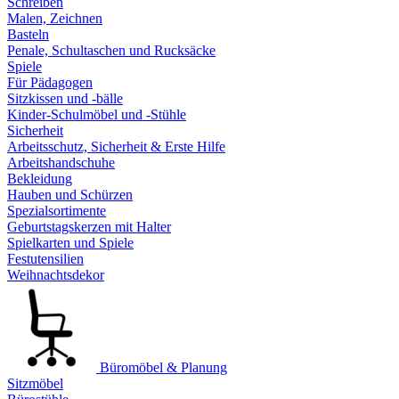
Schreiben
Malen, Zeichnen
Basteln
Penale, Schultaschen und Rucksäcke
Spiele
Für Pädagogen
Sitzkissen und -bälle
Kinder-Schulmöbel und -Stühle
Sicherheit
Arbeitsschutz, Sicherheit & Erste Hilfe
Arbeitshandschuhe
Bekleidung
Hauben und Schürzen
Spezialsortimente
Geburtstagskerzen mit Halter
Spielkarten und Spiele
Festutensilien
Weihnachtsdekor
Büromöbel & Planung
Sitzmöbel