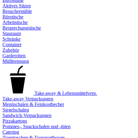
Bürostühle
Aktives Sitzen
Besucherstühle
Bürotische
Arbeitstische
Besprechungstische
Stauraum
Schränke
Container
Zubehör
Garderoben
Mülltrennung
Take-away & Lebensmittelverp.
Take-away Verpackungen
Menüschalen & Feinkostbecher
Siegelschalen
Sandwich-Verpackungen
Pizzakartons
Pommes-, Snackschalen und -tüten
Catering
Tragetaschen & Transportboxen