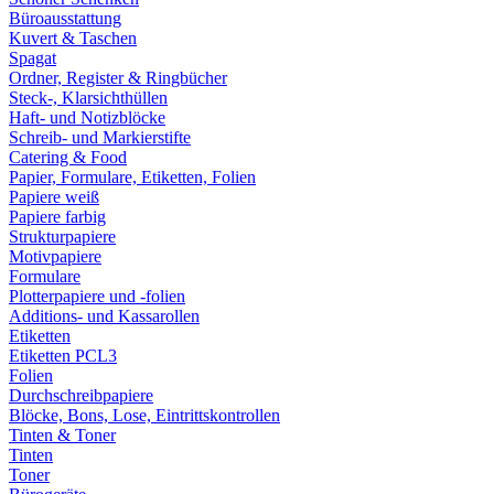
Büroausstattung
Kuvert & Taschen
Spagat
Ordner, Register & Ringbücher
Steck-, Klarsichthüllen
Haft- und Notizblöcke
Schreib- und Markierstifte
Catering & Food
Papier, Formulare, Etiketten, Folien
Papiere weiß
Papiere farbig
Strukturpapiere
Motivpapiere
Formulare
Plotterpapiere und -folien
Additions- und Kassarollen
Etiketten
Etiketten PCL3
Folien
Durchschreibpapiere
Blöcke, Bons, Lose, Eintrittskontrollen
Tinten & Toner
Tinten
Toner