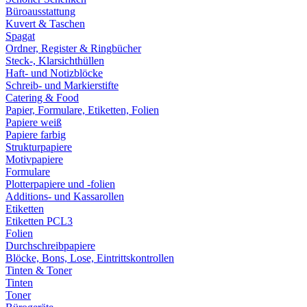
Büroausstattung
Kuvert & Taschen
Spagat
Ordner, Register & Ringbücher
Steck-, Klarsichthüllen
Haft- und Notizblöcke
Schreib- und Markierstifte
Catering & Food
Papier, Formulare, Etiketten, Folien
Papiere weiß
Papiere farbig
Strukturpapiere
Motivpapiere
Formulare
Plotterpapiere und -folien
Additions- und Kassarollen
Etiketten
Etiketten PCL3
Folien
Durchschreibpapiere
Blöcke, Bons, Lose, Eintrittskontrollen
Tinten & Toner
Tinten
Toner