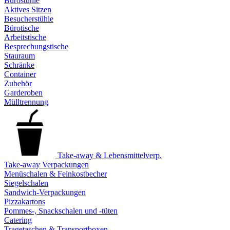
Bürostühle
Aktives Sitzen
Besucherstühle
Bürotische
Arbeitstische
Besprechungstische
Stauraum
Schränke
Container
Zubehör
Garderoben
Mülltrennung
Take-away & Lebensmittelverp.
Take-away Verpackungen
Menüschalen & Feinkostbecher
Siegelschalen
Sandwich-Verpackungen
Pizzakartons
Pommes-, Snackschalen und -tüten
Catering
Tragetaschen & Transportboxen