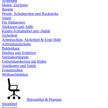
Schreiben
Malen, Zeichnen
Basteln
Penale, Schultaschen und Rucksäcke
Spiele
Für Pädagogen
Sitzkissen und -bälle
Kinder-Schulmöbel und -Stühle
Sicherheit
Arbeitsschutz, Sicherheit & Erste Hilfe
Arbeitshandschuhe
Bekleidung
Hauben und Schürzen
Spezialsortimente
Geburtstagskerzen mit Halter
Spielkarten und Spiele
Festutensilien
Weihnachtsdekor
Büromöbel & Planung
Sitzmöbel