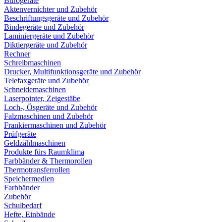
Bürogeräte
Aktenvernichter und Zubehör
Beschriftungsgeräte und Zubehör
Bindegeräte und Zubehör
Laminiergeräte und Zubehör
Diktiergeräte und Zubehör
Rechner
Schreibmaschinen
Drucker, Multifunktionsgeräte und Zubehör
Telefaxgeräte und Zubehör
Schneidemaschinen
Laserpointer, Zeigestäbe
Loch-, Ösgeräte und Zubehör
Falzmaschinen und Zubehör
Frankiermaschinen und Zubehör
Prüfgeräte
Geldzählmaschinen
Produkte fürs Raumklima
Farbbänder & Thermorollen
Thermotransferrollen
Speichermedien
Farbbänder
Zubehör
Schulbedarf
Hefte, Einbände