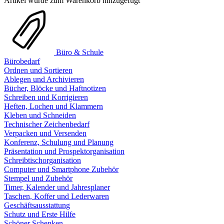
Artikel wurde zum Warenkorb hinzugefügt
Büro & Schule
Bürobedarf
Ordnen und Sortieren
Ablegen und Archivieren
Bücher, Blöcke und Haftnotizen
Schreiben und Korrigieren
Heften, Lochen und Klammern
Kleben und Schneiden
Technischer Zeichenbedarf
Verpacken und Versenden
Konferenz, Schulung und Planung
Präsentation und Prospektorganisation
Schreibtischorganisation
Computer und Smartphone Zubehör
Stempel und Zubehör
Timer, Kalender und Jahresplaner
Taschen, Koffer und Lederwaren
Geschäftsausstattung
Schutz und Erste Hilfe
Schöner Schenken