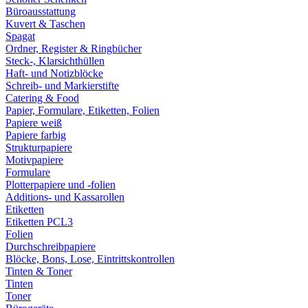
Büroausstattung
Kuvert & Taschen
Spagat
Ordner, Register & Ringbücher
Steck-, Klarsichthüllen
Haft- und Notizblöcke
Schreib- und Markierstifte
Catering & Food
Papier, Formulare, Etiketten, Folien
Papiere weiß
Papiere farbig
Strukturpapiere
Motivpapiere
Formulare
Plotterpapiere und -folien
Additions- und Kassarollen
Etiketten
Etiketten PCL3
Folien
Durchschreibpapiere
Blöcke, Bons, Lose, Eintrittskontrollen
Tinten & Toner
Tinten
Toner