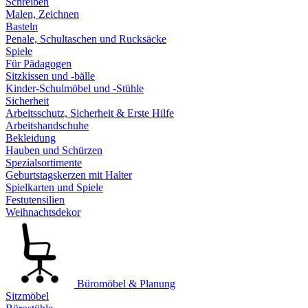
Schreiben
Malen, Zeichnen
Basteln
Penale, Schultaschen und Rucksäcke
Spiele
Für Pädagogen
Sitzkissen und -bälle
Kinder-Schulmöbel und -Stühle
Sicherheit
Arbeitsschutz, Sicherheit & Erste Hilfe
Arbeitshandschuhe
Bekleidung
Hauben und Schürzen
Spezialsortimente
Geburtstagskerzen mit Halter
Spielkarten und Spiele
Festutensilien
Weihnachtsdekor
Büromöbel & Planung
Sitzmöbel