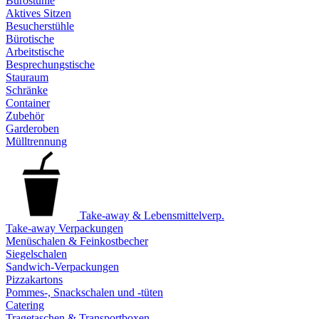
Bürostühle
Aktives Sitzen
Besucherstühle
Bürotische
Arbeitstische
Besprechungstische
Stauraum
Schränke
Container
Zubehör
Garderoben
Mülltrennung
Take-away & Lebensmittelverp.
Take-away Verpackungen
Menüschalen & Feinkostbecher
Siegelschalen
Sandwich-Verpackungen
Pizzakartons
Pommes-, Snackschalen und -tüten
Catering
Tragetaschen & Transportboxen