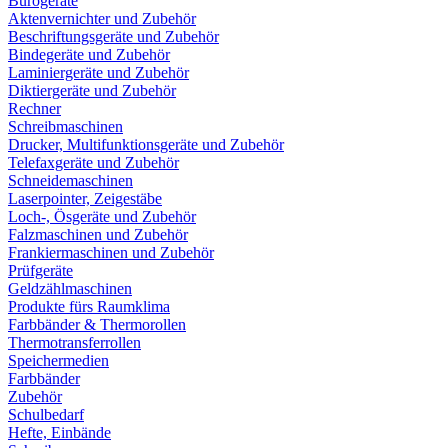
Bürogeräte
Aktenvernichter und Zubehör
Beschriftungsgeräte und Zubehör
Bindegeräte und Zubehör
Laminiergeräte und Zubehör
Diktiergeräte und Zubehör
Rechner
Schreibmaschinen
Drucker, Multifunktionsgeräte und Zubehör
Telefaxgeräte und Zubehör
Schneidemaschinen
Laserpointer, Zeigestäbe
Loch-, Ösgeräte und Zubehör
Falzmaschinen und Zubehör
Frankiermaschinen und Zubehör
Prüfgeräte
Geldzählmaschinen
Produkte fürs Raumklima
Farbbänder & Thermorollen
Thermotransferrollen
Speichermedien
Farbbänder
Zubehör
Schulbedarf
Hefte, Einbände