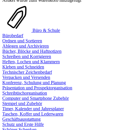
Artikel wurde zum Warenkorb hinzugefügt
Büro & Schule
Bürobedarf
Ordnen und Sortieren
Ablegen und Archivieren
Bücher, Blöcke und Haftnotizen
Schreiben und Korrigieren
Heften, Lochen und Klammern
Kleben und Schneiden
Technischer Zeichenbedarf
Verpacken und Versenden
Konferenz, Schulung und Planung
Präsentation und Prospektorganisation
Schreibtischorganisation
Computer und Smartphone Zubehör
Stempel und Zubehör
Timer, Kalender und Jahresplaner
Taschen, Koffer und Lederwaren
Geschäftsausstattung
Schutz und Erste Hilfe
Schöner Schenken