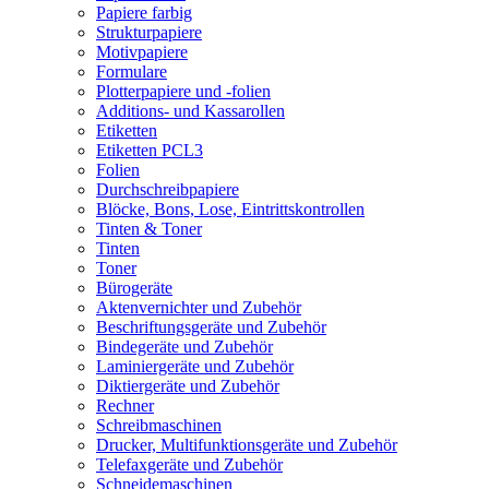
Papiere farbig
Strukturpapiere
Motivpapiere
Formulare
Plotterpapiere und -folien
Additions- und Kassarollen
Etiketten
Etiketten PCL3
Folien
Durchschreibpapiere
Blöcke, Bons, Lose, Eintrittskontrollen
Tinten & Toner
Tinten
Toner
Bürogeräte
Aktenvernichter und Zubehör
Beschriftungsgeräte und Zubehör
Bindegeräte und Zubehör
Laminiergeräte und Zubehör
Diktiergeräte und Zubehör
Rechner
Schreibmaschinen
Drucker, Multifunktionsgeräte und Zubehör
Telefaxgeräte und Zubehör
Schneidemaschinen