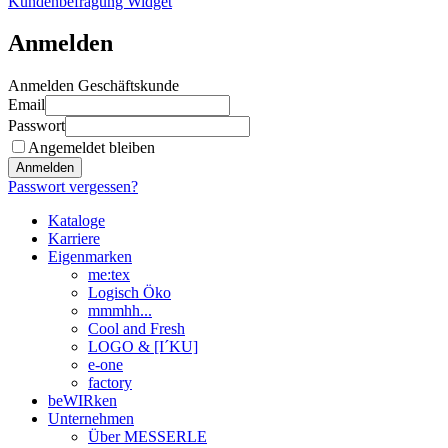
Kundenbefragung Widget
Anmelden
Anmelden Geschäftskunde
Email
Passwort
Angemeldet bleiben
Anmelden
Passwort vergessen?
Kataloge
Karriere
Eigenmarken
me:tex
Logisch Öko
mmmhh...
Cool and Fresh
LOGO & [I´KU]
e-one
factory
beWIRken
Unternehmen
Über MESSERLE