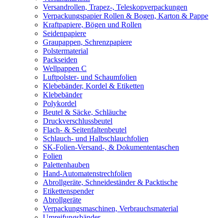
Versandrollen, Trapez-, Teleskopverpackungen
Verpackungspapier Rollen & Bogen, Karton & Pappe
Kraftpapiere, Bögen und Rollen
Seidenpapiere
Graupappen, Schrenzpapiere
Polstermaterial
Packseiden
Wellpappen C
Luftpolster- und Schaumfolien
Klebebänder, Kordel & Etiketten
Klebebänder
Polykordel
Beutel & Säcke, Schläuche
Druckverschlussbeutel
Flach- & Seitenfaltenbeutel
Schlauch- und Halbschlauchfolien
SK-Folien-Versand-, & Dokumententaschen
Folien
Palettenhauben
Hand-Automatenstrechfolien
Abrollgeräte, Schneideständer & Packtische
Etikettenspender
Abrollgeräte
Verpackungsmaschinen, Verbrauchsmaterial
Umreifungsbänder