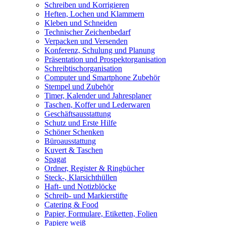
Schreiben und Korrigieren
Heften, Lochen und Klammern
Kleben und Schneiden
Technischer Zeichenbedarf
Verpacken und Versenden
Konferenz, Schulung und Planung
Präsentation und Prospektorganisation
Schreibtischorganisation
Computer und Smartphone Zubehör
Stempel und Zubehör
Timer, Kalender und Jahresplaner
Taschen, Koffer und Lederwaren
Geschäftsausstattung
Schutz und Erste Hilfe
Schöner Schenken
Büroausstattung
Kuvert & Taschen
Spagat
Ordner, Register & Ringbücher
Steck-, Klarsichthüllen
Haft- und Notizblöcke
Schreib- und Markierstifte
Catering & Food
Papier, Formulare, Etiketten, Folien
Papiere weiß