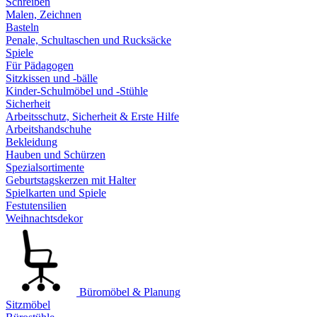
Schreiben
Malen, Zeichnen
Basteln
Penale, Schultaschen und Rucksäcke
Spiele
Für Pädagogen
Sitzkissen und -bälle
Kinder-Schulmöbel und -Stühle
Sicherheit
Arbeitsschutz, Sicherheit & Erste Hilfe
Arbeitshandschuhe
Bekleidung
Hauben und Schürzen
Spezialsortimente
Geburtstagskerzen mit Halter
Spielkarten und Spiele
Festutensilien
Weihnachtsdekor
Büromöbel & Planung
Sitzmöbel