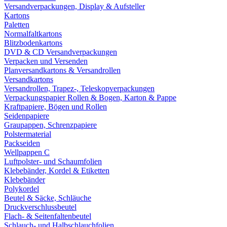
Versandverpackungen, Display & Aufsteller
Kartons
Paletten
Normalfaltkartons
Blitzbodenkartons
DVD & CD Versandverpackungen
Verpacken und Versenden
Planversandkartons & Versandrollen
Versandkartons
Versandrollen, Trapez-, Teleskopverpackungen
Verpackungspapier Rollen & Bogen, Karton & Pappe
Kraftpapiere, Bögen und Rollen
Seidenpapiere
Graupappen, Schrenzpapiere
Polstermaterial
Packseiden
Wellpappen C
Luftpolster- und Schaumfolien
Klebebänder, Kordel & Etiketten
Klebebänder
Polykordel
Beutel & Säcke, Schläuche
Druckverschlussbeutel
Flach- & Seitenfaltenbeutel
Schlauch- und Halbschlauchfolien