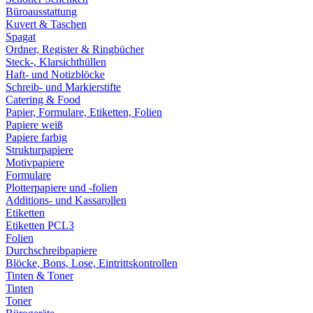
Büroausstattung
Kuvert & Taschen
Spagat
Ordner, Register & Ringbücher
Steck-, Klarsichthüllen
Haft- und Notizblöcke
Schreib- und Markierstifte
Catering & Food
Papier, Formulare, Etiketten, Folien
Papiere weiß
Papiere farbig
Strukturpapiere
Motivpapiere
Formulare
Plotterpapiere und -folien
Additions- und Kassarollen
Etiketten
Etiketten PCL3
Folien
Durchschreibpapiere
Blöcke, Bons, Lose, Eintrittskontrollen
Tinten & Toner
Tinten
Toner