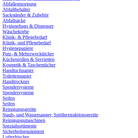
Abfallentsorgung
Abfallbehälter
Sackständer & Zubehör
Abfallsäcke
Hygienebags & Dispenser
Wäschekörbe
Klinik- & Pflegebedarf
Klinik- und Pflegebedarf
Hygienepapiere
Putz- & Mehrzwecktücher
Küchenrollen & Servietten
Kosmetik & Taschentücher
Handtuchpapier
Toilettenpapier
Handtrockner
Spendersysteme
Spendersysteme
Seifen
Seifen
Reinigungsgeräte
Staub- und Wassersauger, Sprühextraktionsgeräte
Reinigungsmaschinen
Spezialsortimente
Sicherheitsequipment
Lufterfrischer