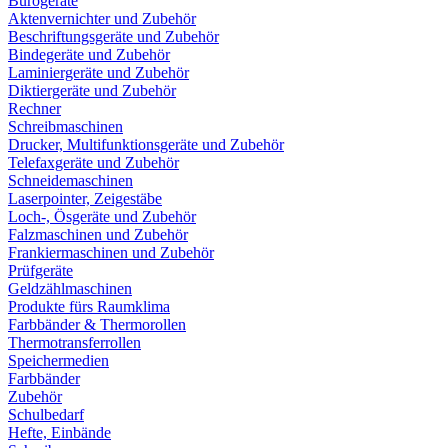
Bürogeräte
Aktenvernichter und Zubehör
Beschriftungsgeräte und Zubehör
Bindegeräte und Zubehör
Laminiergeräte und Zubehör
Diktiergeräte und Zubehör
Rechner
Schreibmaschinen
Drucker, Multifunktionsgeräte und Zubehör
Telefaxgeräte und Zubehör
Schneidemaschinen
Laserpointer, Zeigestäbe
Loch-, Ösgeräte und Zubehör
Falzmaschinen und Zubehör
Frankiermaschinen und Zubehör
Prüfgeräte
Geldzählmaschinen
Produkte fürs Raumklima
Farbbänder & Thermorollen
Thermotransferrollen
Speichermedien
Farbbänder
Zubehör
Schulbedarf
Hefte, Einbände