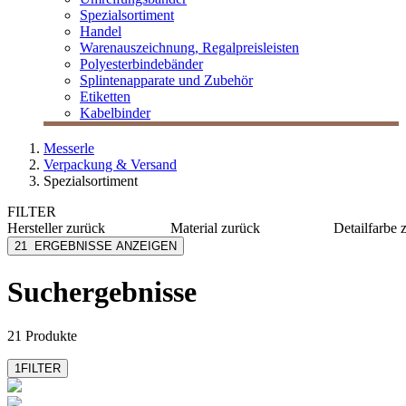
Spezialsortiment
Handel
Warenauszeichnung, Regalpreisleisten
Polyesterbindebänder
Splintenapparate und Zubehör
Etiketten
Kabelbinder
Messerle
Verpackung & Versand
Spezialsortiment
FILTER
Hersteller
zurück
Material
zurück
Detailfarbe
Allplastik
Papier
chamois
21
ERGEBNISSE ANZEIGEN
Avery Dennison
Stahl
dunkelbl
Avery Zweckform
Kunststoff
durchsic
Suchergebnisse
Berryman Allstar
PE
natur
Durable
Karton
rot
mehr anzeigen
mehr anzeig
21 Produkte
1
FILTER