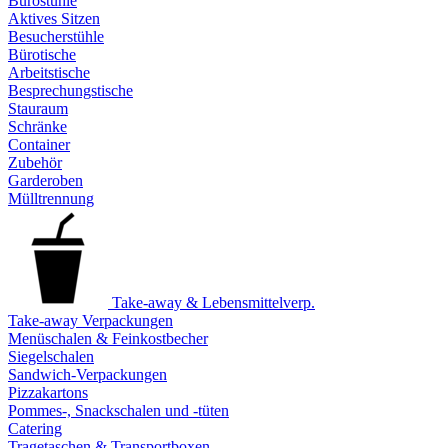
Bürostühle
Aktives Sitzen
Besucherstühle
Bürotische
Arbeitstische
Besprechungstische
Stauraum
Schränke
Container
Zubehör
Garderoben
Mülltrennung
Take-away & Lebensmittelverp.
Take-away Verpackungen
Menüschalen & Feinkostbecher
Siegelschalen
Sandwich-Verpackungen
Pizzakartons
Pommes-, Snackschalen und -tüten
Catering
Tragetaschen & Transportboxen