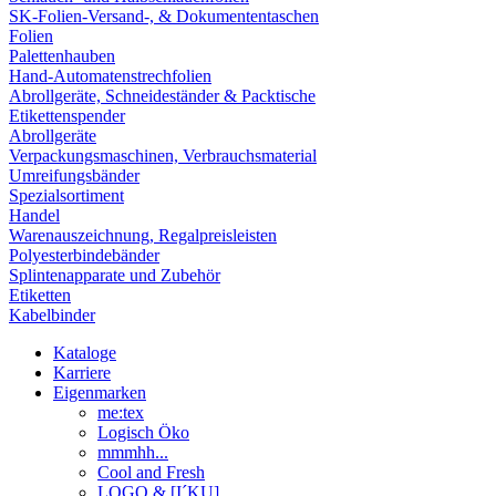
SK-Folien-Versand-, & Dokumententaschen
Folien
Palettenhauben
Hand-Automatenstrechfolien
Abrollgeräte, Schneideständer & Packtische
Etikettenspender
Abrollgeräte
Verpackungsmaschinen, Verbrauchsmaterial
Umreifungsbänder
Spezialsortiment
Handel
Warenauszeichnung, Regalpreisleisten
Polyesterbindebänder
Splintenapparate und Zubehör
Etiketten
Kabelbinder
Kataloge
Karriere
Eigenmarken
me:tex
Logisch Öko
mmmhh...
Cool and Fresh
LOGO & [I´KU]