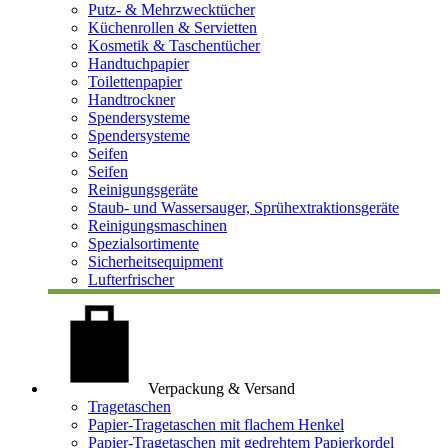
Putz- & Mehrzwecktücher
Küchenrollen & Servietten
Kosmetik & Taschentücher
Handtuchpapier
Toilettenpapier
Handtrockner
Spendersysteme
Spendersysteme
Seifen
Seifen
Reinigungsgeräte
Staub- und Wassersauger, Sprühextraktionsgeräte
Reinigungsmaschinen
Spezialsortimente
Sicherheitsequipment
Lufterfrischer
Verpackung & Versand
Tragetaschen
Papier-Tragetaschen mit flachem Henkel
Papier-Tragetaschen mit gedrehtem Papierkordel