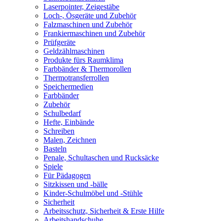
Laserpointer, Zeigestäbe
Loch-, Ösgeräte und Zubehör
Falzmaschinen und Zubehör
Frankiermaschinen und Zubehör
Prüfgeräte
Geldzählmaschinen
Produkte fürs Raumklima
Farbbänder & Thermorollen
Thermotransferrollen
Speichermedien
Farbbänder
Zubehör
Schulbedarf
Hefte, Einbände
Schreiben
Malen, Zeichnen
Basteln
Penale, Schultaschen und Rucksäcke
Spiele
Für Pädagogen
Sitzkissen und -bälle
Kinder-Schulmöbel und -Stühle
Sicherheit
Arbeitsschutz, Sicherheit & Erste Hilfe
Arbeitshandschuhe