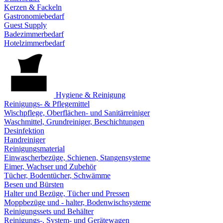
Kerzen & Fackeln
Gastronomiebedarf
Guest Supply
Badezimmerbedarf
Hotelzimmerbedarf
Hygiene & Reinigung
Reinigungs- & Pflegemittel
Wischpflege, Oberflächen- und Sanitärreiniger
Waschmittel, Grundreiniger, Beschichtungen
Desinfektion
Handreiniger
Reinigungsmaterial
Einwascherbezüge, Schienen, Stangensysteme
Eimer, Wachser und Zubehör
Tücher, Bodentücher, Schwämme
Besen und Bürsten
Halter und Bezüge, Tücher und Pressen
Moppbezüge und - halter, Bodenwischsysteme
Reinigungssets und Behälter
Reinigungs-, System- und Gerätewagen