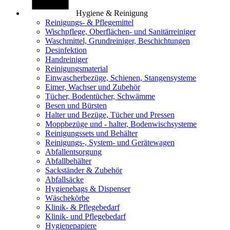
Hygiene & Reinigung
Reinigungs- & Pflegemittel
Wischpflege, Oberflächen- und Sanitärreiniger
Waschmittel, Grundreiniger, Beschichtungen
Desinfektion
Handreiniger
Reinigungsmaterial
Einwascherbezüge, Schienen, Stangensysteme
Eimer, Wachser und Zubehör
Tücher, Bodentücher, Schwämme
Besen und Bürsten
Halter und Bezüge, Tücher und Pressen
Moppbezüge und - halter, Bodenwischsysteme
Reinigungssets und Behälter
Reinigungs-, System- und Gerätewagen
Abfallentsorgung
Abfallbehälter
Sackständer & Zubehör
Abfallsäcke
Hygienebags & Dispenser
Wäschekörbe
Klinik- & Pflegebedarf
Klinik- und Pflegebedarf
Hygienepapiere