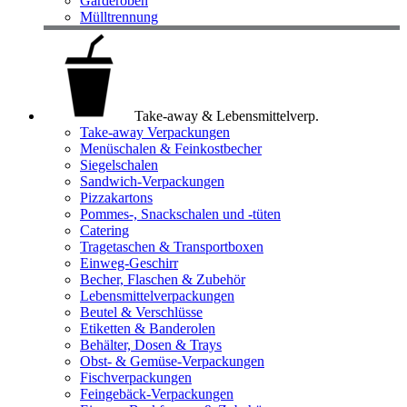
Garderoben
Mülltrennung
Take-away & Lebensmittelverp.
Take-away Verpackungen
Menüschalen & Feinkostbecher
Siegelschalen
Sandwich-Verpackungen
Pizzakartons
Pommes-, Snackschalen und -tüten
Catering
Tragetaschen & Transportboxen
Einweg-Geschirr
Becher, Flaschen & Zubehör
Lebensmittelverpackungen
Beutel & Verschlüsse
Etiketten & Banderolen
Behälter, Dosen & Trays
Obst- & Gemüse-Verpackungen
Fischverpackungen
Feingebäck-Verpackungen