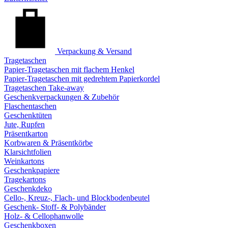
Verpackung & Versand
Tragetaschen
Papier-Tragetaschen mit flachem Henkel
Papier-Tragetaschen mit gedrehtem Papierkordel
Tragetaschen Take-away
Geschenkverpackungen & Zubehör
Flaschentaschen
Geschenktüten
Jute, Rupfen
Präsentkarton
Korbwaren & Präsentkörbe
Klarsichtfolien
Weinkartons
Geschenkpapiere
Tragekartons
Geschenkdeko
Cello-, Kreuz-, Flach- und Blockbodenbeutel
Geschenk- Stoff- & Polybänder
Holz- & Cellophanwolle
Geschenkboxen