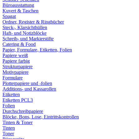
Büroausstattung
Kuvert & Taschen
Spagat
Ordner, Register & Ringbücher
Steck-, Klarsichthüllen
Haft- und Notizblöcke
Schreib- und Markierstifte
Catering & Food
Papier, Formulare, Etiketten, Folien
Papiere weiß
Papiere farbig
Strukturpapiere
Motivpapiere
Formulare
Plotterpapiere und -folien
Additions- und Kassarollen
Etiketten
Etiketten PCL3
Folien
Durchschreibpapiere
Blöcke, Bons, Lose, Eintrittskontrollen
Tinten & Toner
Tinten
Toner