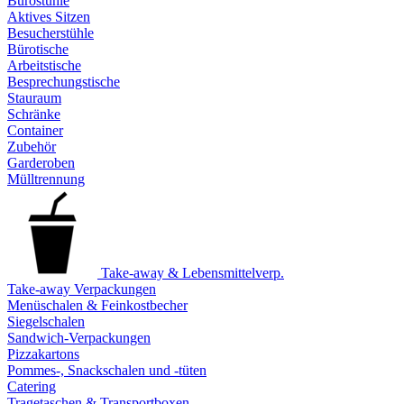
Bürostühle
Aktives Sitzen
Besucherstühle
Bürotische
Arbeitstische
Besprechungstische
Stauraum
Schränke
Container
Zubehör
Garderoben
Mülltrennung
Take-away & Lebensmittelverp.
Take-away Verpackungen
Menüschalen & Feinkostbecher
Siegelschalen
Sandwich-Verpackungen
Pizzakartons
Pommes-, Snackschalen und -tüten
Catering
Tragetaschen & Transportboxen