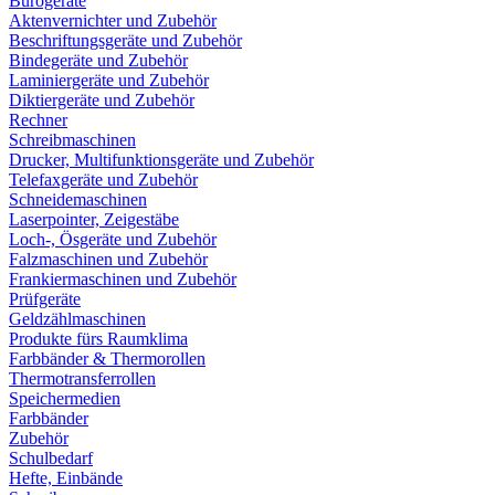
Bürogeräte
Aktenvernichter und Zubehör
Beschriftungsgeräte und Zubehör
Bindegeräte und Zubehör
Laminiergeräte und Zubehör
Diktiergeräte und Zubehör
Rechner
Schreibmaschinen
Drucker, Multifunktionsgeräte und Zubehör
Telefaxgeräte und Zubehör
Schneidemaschinen
Laserpointer, Zeigestäbe
Loch-, Ösgeräte und Zubehör
Falzmaschinen und Zubehör
Frankiermaschinen und Zubehör
Prüfgeräte
Geldzählmaschinen
Produkte fürs Raumklima
Farbbänder & Thermorollen
Thermotransferrollen
Speichermedien
Farbbänder
Zubehör
Schulbedarf
Hefte, Einbände