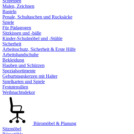
Schreiben
Malen, Zeichnen
Basteln
Penale, Schultaschen und Rucksäcke
Spiele
Für Pädagogen
Sitzkissen und -bälle
Kinder-Schulmöbel und -Stühle
Sicherheit
Arbeitsschutz, Sicherheit & Erste Hilfe
Arbeitshandschuhe
Bekleidung
Hauben und Schürzen
Spezialsortimente
Geburtstagskerzen mit Halter
Spielkarten und Spiele
Festutensilien
Weihnachtsdekor
Büromöbel & Planung
Sitzmöbel