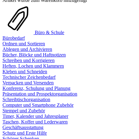
Artikel wurde zum Warenkorb hinzugefügt
Büro & Schule
Bürobedarf
Ordnen und Sortieren
Ablegen und Archivieren
Bücher, Blöcke und Haftnotizen
Schreiben und Korrigieren
Heften, Lochen und Klammern
Kleben und Schneiden
Technischer Zeichenbedarf
Verpacken und Versenden
Konferenz, Schulung und Planung
Präsentation und Prospektorganisation
Schreibtischorganisation
Computer und Smartphone Zubehör
Stempel und Zubehör
Timer, Kalender und Jahresplaner
Taschen, Koffer und Lederwaren
Geschäftsausstattung
Schutz und Erste Hilfe
Schöner Schenken