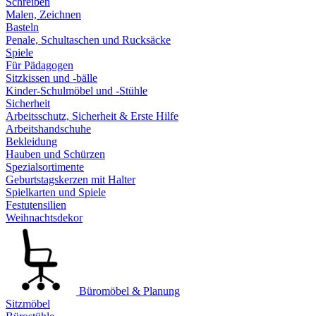
Schreiben
Malen, Zeichnen
Basteln
Penale, Schultaschen und Rucksäcke
Spiele
Für Pädagogen
Sitzkissen und -bälle
Kinder-Schulmöbel und -Stühle
Sicherheit
Arbeitsschutz, Sicherheit & Erste Hilfe
Arbeitshandschuhe
Bekleidung
Hauben und Schürzen
Spezialsortimente
Geburtstagskerzen mit Halter
Spielkarten und Spiele
Festutensilien
Weihnachtsdekor
Büromöbel & Planung
Sitzmöbel