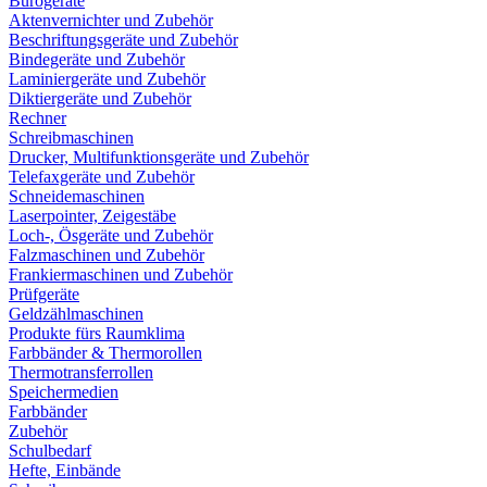
Bürogeräte
Aktenvernichter und Zubehör
Beschriftungsgeräte und Zubehör
Bindegeräte und Zubehör
Laminiergeräte und Zubehör
Diktiergeräte und Zubehör
Rechner
Schreibmaschinen
Drucker, Multifunktionsgeräte und Zubehör
Telefaxgeräte und Zubehör
Schneidemaschinen
Laserpointer, Zeigestäbe
Loch-, Ösgeräte und Zubehör
Falzmaschinen und Zubehör
Frankiermaschinen und Zubehör
Prüfgeräte
Geldzählmaschinen
Produkte fürs Raumklima
Farbbänder & Thermorollen
Thermotransferrollen
Speichermedien
Farbbänder
Zubehör
Schulbedarf
Hefte, Einbände