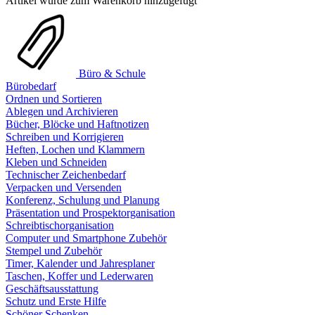
Artikel wurde zum Warenkorb hinzugefügt
Büro & Schule
Bürobedarf
Ordnen und Sortieren
Ablegen und Archivieren
Bücher, Blöcke und Haftnotizen
Schreiben und Korrigieren
Heften, Lochen und Klammern
Kleben und Schneiden
Technischer Zeichenbedarf
Verpacken und Versenden
Konferenz, Schulung und Planung
Präsentation und Prospektorganisation
Schreibtischorganisation
Computer und Smartphone Zubehör
Stempel und Zubehör
Timer, Kalender und Jahresplaner
Taschen, Koffer und Lederwaren
Geschäftsausstattung
Schutz und Erste Hilfe
Schöner Schenken