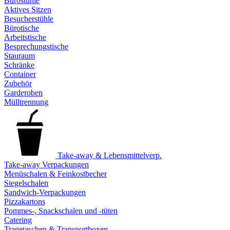
Bürostühle
Aktives Sitzen
Besucherstühle
Bürotische
Arbeitstische
Besprechungstische
Stauraum
Schränke
Container
Zubehör
Garderoben
Mülltrennung
Take-away & Lebensmittelverp.
Take-away Verpackungen
Menüschalen & Feinkostbecher
Siegelschalen
Sandwich-Verpackungen
Pizzakartons
Pommes-, Snackschalen und -tüten
Catering
Tragetaschen & Transportboxen