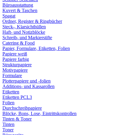
Büroausstattung
Kuvert & Taschen
Spagat
Ordner, Register & Ringbücher
Steck-, Klarsichthüllen
Haft- und Notizblöcke
Schreib- und Markierstifte
Catering & Food
Papier, Formulare, Etiketten, Folien
Papiere weiß
Papiere farbig
Strukturpapiere
Motivpapiere
Formulare
Plotterpapiere und -folien
Additions- und Kassarollen
Etiketten
Etiketten PCL3
Folien
Durchschreibpapiere
Blöcke, Bons, Lose, Eintrittskontrollen
Tinten & Toner
Tinten
Toner