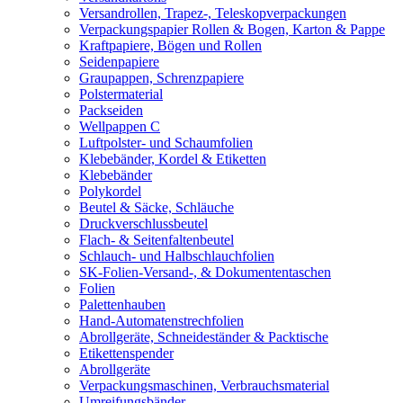
Versandrollen, Trapez-, Teleskopverpackungen
Verpackungspapier Rollen & Bogen, Karton & Pappe
Kraftpapiere, Bögen und Rollen
Seidenpapiere
Graupappen, Schrenzpapiere
Polstermaterial
Packseiden
Wellpappen C
Luftpolster- und Schaumfolien
Klebebänder, Kordel & Etiketten
Klebebänder
Polykordel
Beutel & Säcke, Schläuche
Druckverschlussbeutel
Flach- & Seitenfaltenbeutel
Schlauch- und Halbschlauchfolien
SK-Folien-Versand-, & Dokumententaschen
Folien
Palettenhauben
Hand-Automatenstrechfolien
Abrollgeräte, Schneideständer & Packtische
Etikettenspender
Abrollgeräte
Verpackungsmaschinen, Verbrauchsmaterial
Umreifungsbänder