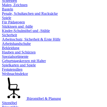
Schreiben
Malen, Zeichnen
Basteln
Penale, Schultaschen und Rucksäcke
Spiele
Für Pädagogen
Sitzkissen und -bälle
Kinder-Schulmöbel und -Stühle
Sicherheit
Arbeitsschutz, Sicherheit & Erste Hilfe
Arbeitshandschuhe
Bekleidung
Hauben und Schürzen
Spezialsortimente
Geburtstagskerzen mit Halter
Spielkarten und Spiele
Festutensilien
Weihnachtsdekor
Büromöbel & Planung
Sitzmöbel