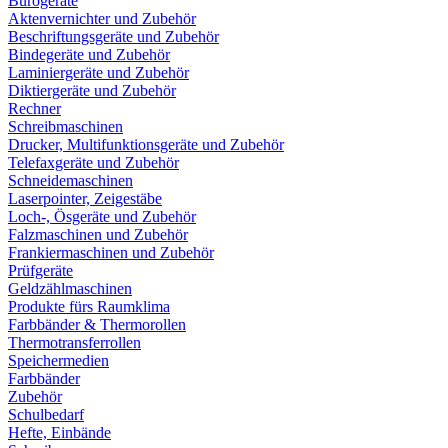
Bürogeräte
Aktenvernichter und Zubehör
Beschriftungsgeräte und Zubehör
Bindegeräte und Zubehör
Laminiergeräte und Zubehör
Diktiergeräte und Zubehör
Rechner
Schreibmaschinen
Drucker, Multifunktionsgeräte und Zubehör
Telefaxgeräte und Zubehör
Schneidemaschinen
Laserpointer, Zeigestäbe
Loch-, Ösgeräte und Zubehör
Falzmaschinen und Zubehör
Frankiermaschinen und Zubehör
Prüfgeräte
Geldzählmaschinen
Produkte fürs Raumklima
Farbbänder & Thermorollen
Thermotransferrollen
Speichermedien
Farbbänder
Zubehör
Schulbedarf
Hefte, Einbände