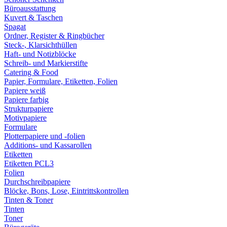
Büroausstattung
Kuvert & Taschen
Spagat
Ordner, Register & Ringbücher
Steck-, Klarsichthüllen
Haft- und Notizblöcke
Schreib- und Markierstifte
Catering & Food
Papier, Formulare, Etiketten, Folien
Papiere weiß
Papiere farbig
Strukturpapiere
Motivpapiere
Formulare
Plotterpapiere und -folien
Additions- und Kassarollen
Etiketten
Etiketten PCL3
Folien
Durchschreibpapiere
Blöcke, Bons, Lose, Eintrittskontrollen
Tinten & Toner
Tinten
Toner