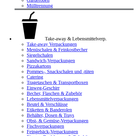
Garderoben
Mülltrennung
Take-away & Lebensmittelverp.
Take-away Verpackungen
Menüschalen & Feinkostbecher
Siegelschalen
Sandwich-Verpackungen
Pizzakartons
Pommes-, Snackschalen und -tüten
Catering
Tragetaschen & Transportboxen
Einweg-Geschirr
Becher, Flaschen & Zubehör
Lebensmittelverpackungen
Beutel & Verschlüsse
Etiketten & Banderolen
Behälter, Dosen & Trays
Obst- & Gemüse-Verpackungen
Fischverpackungen
Feingebäck-Verpackungen