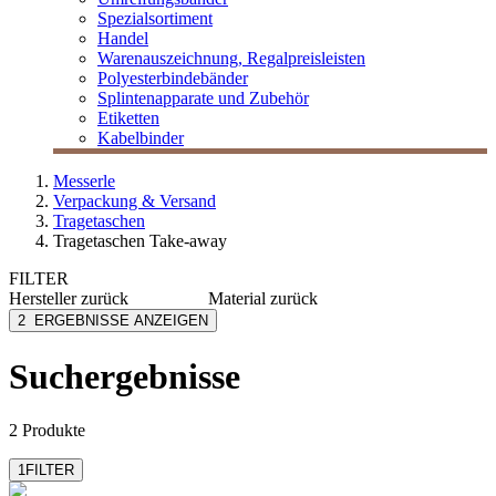
Spezialsortiment
Handel
Warenauszeichnung, Regalpreisleisten
Polyesterbindebänder
Splintenapparate und Zubehör
Etiketten
Kabelbinder
Messerle
Verpackung & Versand
Tragetaschen
Tragetaschen Take-away
FILTER
Hersteller
zurück
Material
zurück
MESSERLE
Baumwolle
2
ERGEBNISSE ANZEIGEN
PP
Suchergebnisse
2 Produkte
1
FILTER