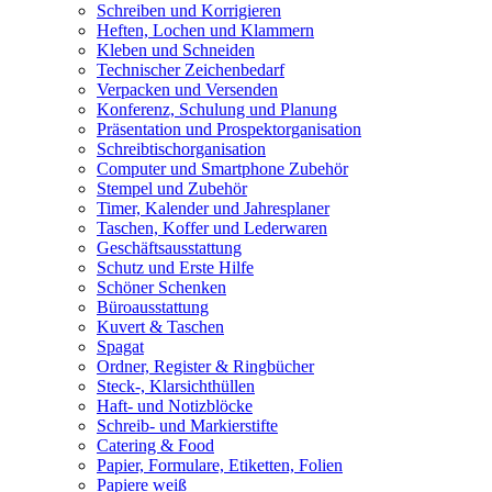
Schreiben und Korrigieren
Heften, Lochen und Klammern
Kleben und Schneiden
Technischer Zeichenbedarf
Verpacken und Versenden
Konferenz, Schulung und Planung
Präsentation und Prospektorganisation
Schreibtischorganisation
Computer und Smartphone Zubehör
Stempel und Zubehör
Timer, Kalender und Jahresplaner
Taschen, Koffer und Lederwaren
Geschäftsausstattung
Schutz und Erste Hilfe
Schöner Schenken
Büroausstattung
Kuvert & Taschen
Spagat
Ordner, Register & Ringbücher
Steck-, Klarsichthüllen
Haft- und Notizblöcke
Schreib- und Markierstifte
Catering & Food
Papier, Formulare, Etiketten, Folien
Papiere weiß