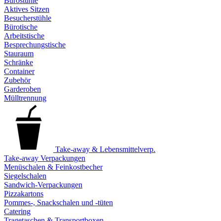
Bürostühle
Aktives Sitzen
Besucherstühle
Bürotische
Arbeitstische
Besprechungstische
Stauraum
Schränke
Container
Zubehör
Garderoben
Mülltrennung
Take-away & Lebensmittelverp.
Take-away Verpackungen
Menüschalen & Feinkostbecher
Siegelschalen
Sandwich-Verpackungen
Pizzakartons
Pommes-, Snackschalen und -tüten
Catering
Tragetaschen & Transportboxen