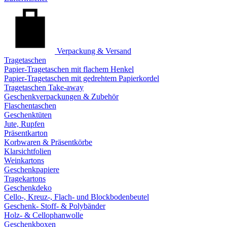
Verpackung & Versand
Tragetaschen
Papier-Tragetaschen mit flachem Henkel
Papier-Tragetaschen mit gedrehtem Papierkordel
Tragetaschen Take-away
Geschenkverpackungen & Zubehör
Flaschentaschen
Geschenktüten
Jute, Rupfen
Präsentkarton
Korbwaren & Präsentkörbe
Klarsichtfolien
Weinkartons
Geschenkpapiere
Tragekartons
Geschenkdeko
Cello-, Kreuz-, Flach- und Blockbodenbeutel
Geschenk- Stoff- & Polybänder
Holz- & Cellophanwolle
Geschenkboxen