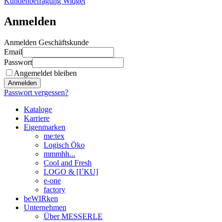
Kundenbefragung Widget
Anmelden
Anmelden Geschäftskunde
Email
Passwort
Angemeldet bleiben
Anmelden
Passwort vergessen?
Kataloge
Karriere
Eigenmarken
me:tex
Logisch Öko
mmmhh...
Cool and Fresh
LOGO & [I´KU]
e-one
factory
beWIRken
Unternehmen
Über MESSERLE