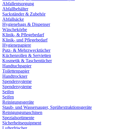
Abfallentsorgung
Abfallbehälter
Sackständer & Zubehör
Abfallsäcke
Hygienebags & Dispenser
Wäschekörbe
Klinik- & Pflegebedarf
Klinik- und Pflegebedarf
Hygienepapiere
Putz- & Mehrzwecktücher
Küchenrollen & Servietten
Kosmetik & Taschentücher
Handtuchpapier
Toilettenpapier
Handtrockner
Spendersysteme
Spendersysteme
Seifen
Seifen
Reinigungsgeräte
Staub- und Wassersauger, Sprühextraktionsgeräte
Reinigungsmaschinen
Spezialsortimente
Sicherheitsequipment
Lufterfrischer