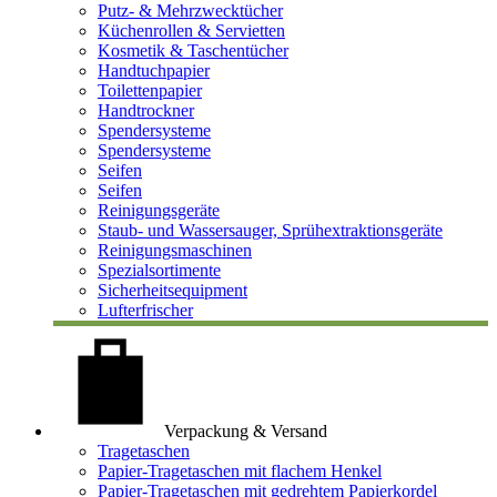
Putz- & Mehrzwecktücher
Küchenrollen & Servietten
Kosmetik & Taschentücher
Handtuchpapier
Toilettenpapier
Handtrockner
Spendersysteme
Spendersysteme
Seifen
Seifen
Reinigungsgeräte
Staub- und Wassersauger, Sprühextraktionsgeräte
Reinigungsmaschinen
Spezialsortimente
Sicherheitsequipment
Lufterfrischer
Verpackung & Versand
Tragetaschen
Papier-Tragetaschen mit flachem Henkel
Papier-Tragetaschen mit gedrehtem Papierkordel