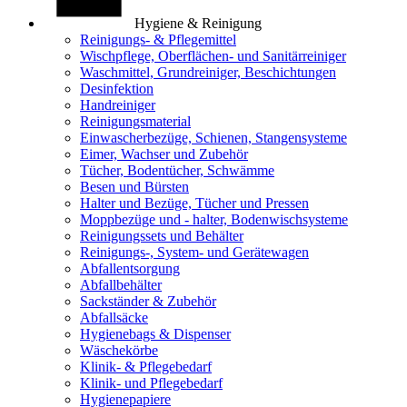
Hygiene & Reinigung
Reinigungs- & Pflegemittel
Wischpflege, Oberflächen- und Sanitärreiniger
Waschmittel, Grundreiniger, Beschichtungen
Desinfektion
Handreiniger
Reinigungsmaterial
Einwascherbezüge, Schienen, Stangensysteme
Eimer, Wachser und Zubehör
Tücher, Bodentücher, Schwämme
Besen und Bürsten
Halter und Bezüge, Tücher und Pressen
Moppbezüge und - halter, Bodenwischsysteme
Reinigungssets und Behälter
Reinigungs-, System- und Gerätewagen
Abfallentsorgung
Abfallbehälter
Sackständer & Zubehör
Abfallsäcke
Hygienebags & Dispenser
Wäschekörbe
Klinik- & Pflegebedarf
Klinik- und Pflegebedarf
Hygienepapiere