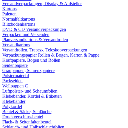
Versandverpackungen, Display & Aufsteller
Kartons
Paletten
Normalfaltkartons
Blitzbodenkartons
DVD & CD Versandverpackungen
Verpacken und Versenden
Planversandkartons & Versandrollen
Versandkartons
Versandrollen, Trapez-, Teleskopverpackungen
Verpackungspapier Rollen & Bogen, Karton & Pappe
Kraftpapiere, Bögen und Rollen
Seidenpapiere
Graupappen, Schrenzpapiere
Polstermaterial
Packseiden
Wellpappen C
Luftpolster- und Schaumfolien
Klebebänder, Kordel & Etiketten
Klebebänder
Polykordel
Beutel & Säcke, Schläuche
Druckverschlussbeutel
Flach- & Seitenfaltenbeutel
Schlauch- und Halbschlauchfolien