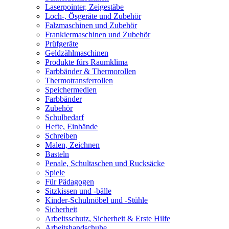
Laserpointer, Zeigestäbe
Loch-, Ösgeräte und Zubehör
Falzmaschinen und Zubehör
Frankiermaschinen und Zubehör
Prüfgeräte
Geldzählmaschinen
Produkte fürs Raumklima
Farbbänder & Thermorollen
Thermotransferrollen
Speichermedien
Farbbänder
Zubehör
Schulbedarf
Hefte, Einbände
Schreiben
Malen, Zeichnen
Basteln
Penale, Schultaschen und Rucksäcke
Spiele
Für Pädagogen
Sitzkissen und -bälle
Kinder-Schulmöbel und -Stühle
Sicherheit
Arbeitsschutz, Sicherheit & Erste Hilfe
Arbeitshandschuhe