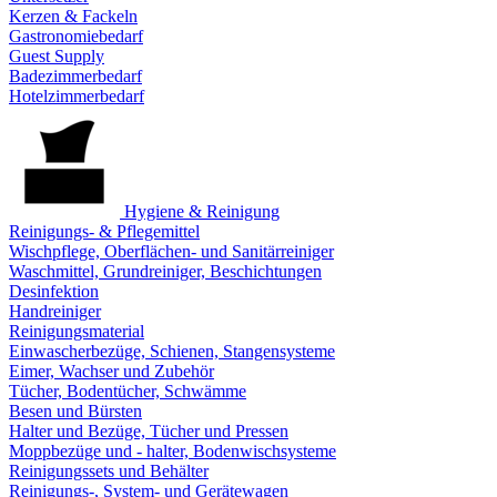
Kerzen & Fackeln
Gastronomiebedarf
Guest Supply
Badezimmerbedarf
Hotelzimmerbedarf
Hygiene & Reinigung
Reinigungs- & Pflegemittel
Wischpflege, Oberflächen- und Sanitärreiniger
Waschmittel, Grundreiniger, Beschichtungen
Desinfektion
Handreiniger
Reinigungsmaterial
Einwascherbezüge, Schienen, Stangensysteme
Eimer, Wachser und Zubehör
Tücher, Bodentücher, Schwämme
Besen und Bürsten
Halter und Bezüge, Tücher und Pressen
Moppbezüge und - halter, Bodenwischsysteme
Reinigungssets und Behälter
Reinigungs-, System- und Gerätewagen