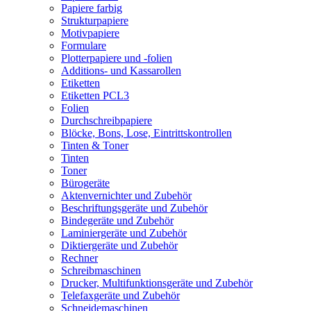
Papiere farbig
Strukturpapiere
Motivpapiere
Formulare
Plotterpapiere und -folien
Additions- und Kassarollen
Etiketten
Etiketten PCL3
Folien
Durchschreibpapiere
Blöcke, Bons, Lose, Eintrittskontrollen
Tinten & Toner
Tinten
Toner
Bürogeräte
Aktenvernichter und Zubehör
Beschriftungsgeräte und Zubehör
Bindegeräte und Zubehör
Laminiergeräte und Zubehör
Diktiergeräte und Zubehör
Rechner
Schreibmaschinen
Drucker, Multifunktionsgeräte und Zubehör
Telefaxgeräte und Zubehör
Schneidemaschinen