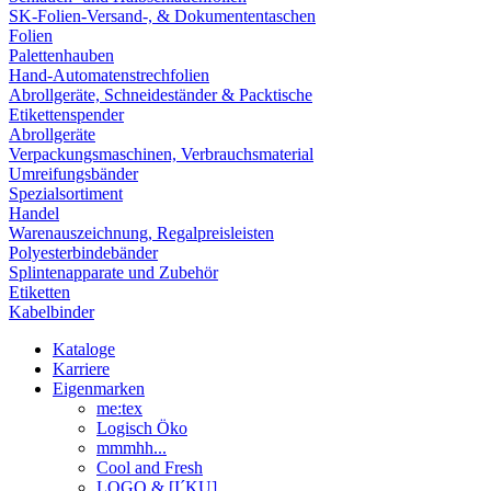
SK-Folien-Versand-, & Dokumententaschen
Folien
Palettenhauben
Hand-Automatenstrechfolien
Abrollgeräte, Schneideständer & Packtische
Etikettenspender
Abrollgeräte
Verpackungsmaschinen, Verbrauchsmaterial
Umreifungsbänder
Spezialsortiment
Handel
Warenauszeichnung, Regalpreisleisten
Polyesterbindebänder
Splintenapparate und Zubehör
Etiketten
Kabelbinder
Kataloge
Karriere
Eigenmarken
me:tex
Logisch Öko
mmmhh...
Cool and Fresh
LOGO & [I´KU]