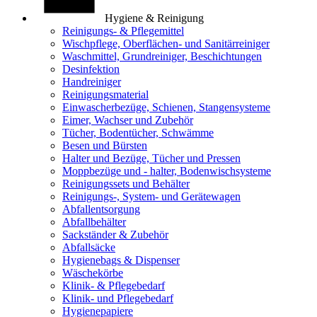
Hygiene & Reinigung
Reinigungs- & Pflegemittel
Wischpflege, Oberflächen- und Sanitärreiniger
Waschmittel, Grundreiniger, Beschichtungen
Desinfektion
Handreiniger
Reinigungsmaterial
Einwascherbezüge, Schienen, Stangensysteme
Eimer, Wachser und Zubehör
Tücher, Bodentücher, Schwämme
Besen und Bürsten
Halter und Bezüge, Tücher und Pressen
Moppbezüge und - halter, Bodenwischsysteme
Reinigungssets und Behälter
Reinigungs-, System- und Gerätewagen
Abfallentsorgung
Abfallbehälter
Sackständer & Zubehör
Abfallsäcke
Hygienebags & Dispenser
Wäschekörbe
Klinik- & Pflegebedarf
Klinik- und Pflegebedarf
Hygienepapiere