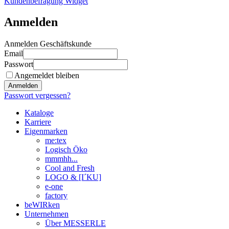
Kundenbefragung Widget
Anmelden
Anmelden Geschäftskunde
Email
Passwort
Angemeldet bleiben
Anmelden
Passwort vergessen?
Kataloge
Karriere
Eigenmarken
me:tex
Logisch Öko
mmmhh...
Cool and Fresh
LOGO & [I´KU]
e-one
factory
beWIRken
Unternehmen
Über MESSERLE