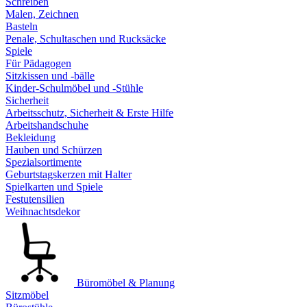
Schreiben
Malen, Zeichnen
Basteln
Penale, Schultaschen und Rucksäcke
Spiele
Für Pädagogen
Sitzkissen und -bälle
Kinder-Schulmöbel und -Stühle
Sicherheit
Arbeitsschutz, Sicherheit & Erste Hilfe
Arbeitshandschuhe
Bekleidung
Hauben und Schürzen
Spezialsortimente
Geburtstagskerzen mit Halter
Spielkarten und Spiele
Festutensilien
Weihnachtsdekor
Büromöbel & Planung
Sitzmöbel