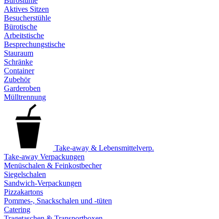
Bürostühle
Aktives Sitzen
Besucherstühle
Bürotische
Arbeitstische
Besprechungstische
Stauraum
Schränke
Container
Zubehör
Garderoben
Mülltrennung
Take-away & Lebensmittelverp.
Take-away Verpackungen
Menüschalen & Feinkostbecher
Siegelschalen
Sandwich-Verpackungen
Pizzakartons
Pommes-, Snackschalen und -tüten
Catering
Tragetaschen & Transportboxen