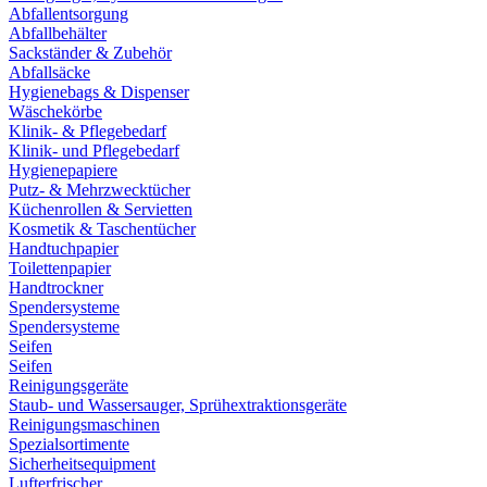
Abfallentsorgung
Abfallbehälter
Sackständer & Zubehör
Abfallsäcke
Hygienebags & Dispenser
Wäschekörbe
Klinik- & Pflegebedarf
Klinik- und Pflegebedarf
Hygienepapiere
Putz- & Mehrzwecktücher
Küchenrollen & Servietten
Kosmetik & Taschentücher
Handtuchpapier
Toilettenpapier
Handtrockner
Spendersysteme
Spendersysteme
Seifen
Seifen
Reinigungsgeräte
Staub- und Wassersauger, Sprühextraktionsgeräte
Reinigungsmaschinen
Spezialsortimente
Sicherheitsequipment
Lufterfrischer