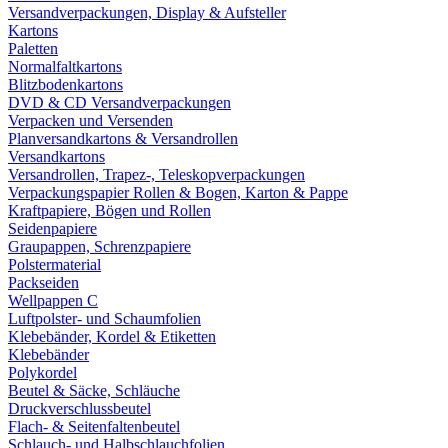
Versandverpackungen, Display & Aufsteller
Kartons
Paletten
Normalfaltkartons
Blitzbodenkartons
DVD & CD Versandverpackungen
Verpacken und Versenden
Planversandkartons & Versandrollen
Versandkartons
Versandrollen, Trapez-, Teleskopverpackungen
Verpackungspapier Rollen & Bogen, Karton & Pappe
Kraftpapiere, Bögen und Rollen
Seidenpapiere
Graupappen, Schrenzpapiere
Polstermaterial
Packseiden
Wellpappen C
Luftpolster- und Schaumfolien
Klebebänder, Kordel & Etiketten
Klebebänder
Polykordel
Beutel & Säcke, Schläuche
Druckverschlussbeutel
Flach- & Seitenfaltenbeutel
Schlauch- und Halbschlauchfolien