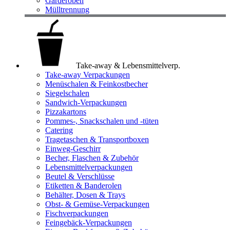
Garderoben
Mülltrennung
Take-away & Lebensmittelverp.
Take-away Verpackungen
Menüschalen & Feinkostbecher
Siegelschalen
Sandwich-Verpackungen
Pizzakartons
Pommes-, Snackschalen und -tüten
Catering
Tragetaschen & Transportboxen
Einweg-Geschirr
Becher, Flaschen & Zubehör
Lebensmittelverpackungen
Beutel & Verschlüsse
Etiketten & Banderolen
Behälter, Dosen & Trays
Obst- & Gemüse-Verpackungen
Fischverpackungen
Feingebäck-Verpackungen