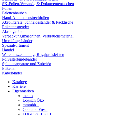
SK-Folien-Versand-, & Dokumententaschen
Folien
Palettenhauben
Hand-Automatenstrechfolien
Abrollgeräte, Schneideständer & Packtische
Etikettenspender
Abrollgeräte
Verpackungsmaschinen, Verbrauchsmaterial
Umreifungsbänder
Spezialsortiment
Handel
Warenauszeichnung, Regalpreisleisten
Polyesterbindebänder
Splintenapparate und Zubehör
Etiketten
Kabelbinder
Kataloge
Karriere
Eigenmarken
me:tex
Logisch Öko
mmmhh...
Cool and Fresh
LOGO & [I´KU]