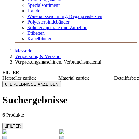
Spezialsortiment
Handel
Warenauszeichnung, Regalpreisleisten
Polyesterbindebänder
Splintenapparate und Zubehör
Etiketten
Kabelbinder
Messerle
Verpackung & Versand
Verpackungsmaschinen, Verbrauchsmaterial
FILTER
Hersteller
zurück
Material
zurück
Detailfarbe
Hagenauer und Denk
Kunststoff
schwarz
6
ERGEBNISSE ANZEIGEN
HSM
PP
transpar
MESSERLE
weiß
Suchergebnisse
6 Produkte
1
FILTER