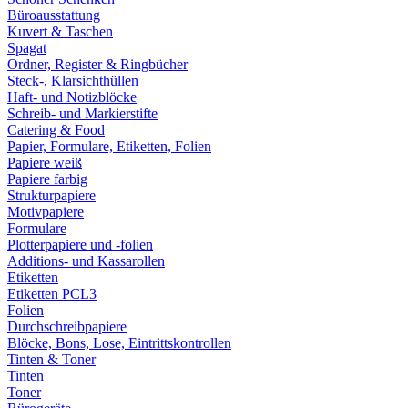
Büroausstattung
Kuvert & Taschen
Spagat
Ordner, Register & Ringbücher
Steck-, Klarsichthüllen
Haft- und Notizblöcke
Schreib- und Markierstifte
Catering & Food
Papier, Formulare, Etiketten, Folien
Papiere weiß
Papiere farbig
Strukturpapiere
Motivpapiere
Formulare
Plotterpapiere und -folien
Additions- und Kassarollen
Etiketten
Etiketten PCL3
Folien
Durchschreibpapiere
Blöcke, Bons, Lose, Eintrittskontrollen
Tinten & Toner
Tinten
Toner