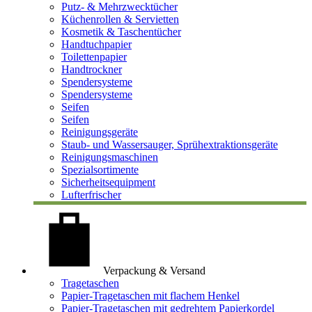
Putz- & Mehrzwecktücher
Küchenrollen & Servietten
Kosmetik & Taschentücher
Handtuchpapier
Toilettenpapier
Handtrockner
Spendersysteme
Spendersysteme
Seifen
Seifen
Reinigungsgeräte
Staub- und Wassersauger, Sprühextraktionsgeräte
Reinigungsmaschinen
Spezialsortimente
Sicherheitsequipment
Lufterfrischer
Verpackung & Versand
Tragetaschen
Papier-Tragetaschen mit flachem Henkel
Papier-Tragetaschen mit gedrehtem Papierkordel