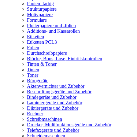
Papiere farbig
Strukturpapiere
Motivpapiere
Formulare
Plotterpapiere und -folien
Additions- und Kassarollen
Etiketten
Etiketten PCL3
Folien
Durchschreibpapiere
Blöcke, Bons, Lose, Eintrittskontrollen
Tinten & Toner
Tinten
Toner
Bürogeräte
Aktenvernichter und Zubehör
Beschriftungsgeräte und Zubehör
Bindegeräte und Zubehör
Laminiergeräte und Zubehör
Diktiergeräte und Zubehör
Rechner
Schreibmaschinen
Drucker, Multifunktionsgeräte und Zubehör
Telefaxgeräte und Zubehör
Schneidemaschinen