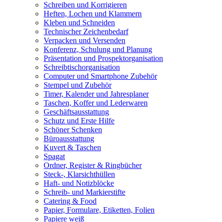
Schreiben und Korrigieren
Heften, Lochen und Klammern
Kleben und Schneiden
Technischer Zeichenbedarf
Verpacken und Versenden
Konferenz, Schulung und Planung
Präsentation und Prospektorganisation
Schreibtischorganisation
Computer und Smartphone Zubehör
Stempel und Zubehör
Timer, Kalender und Jahresplaner
Taschen, Koffer und Lederwaren
Geschäftsausstattung
Schutz und Erste Hilfe
Schöner Schenken
Büroausstattung
Kuvert & Taschen
Spagat
Ordner, Register & Ringbücher
Steck-, Klarsichthüllen
Haft- und Notizblöcke
Schreib- und Markierstifte
Catering & Food
Papier, Formulare, Etiketten, Folien
Papiere weiß