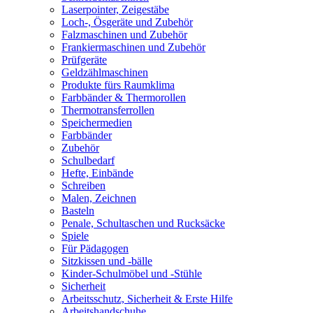
Laserpointer, Zeigestäbe
Loch-, Ösgeräte und Zubehör
Falzmaschinen und Zubehör
Frankiermaschinen und Zubehör
Prüfgeräte
Geldzählmaschinen
Produkte fürs Raumklima
Farbbänder & Thermorollen
Thermotransferrollen
Speichermedien
Farbbänder
Zubehör
Schulbedarf
Hefte, Einbände
Schreiben
Malen, Zeichnen
Basteln
Penale, Schultaschen und Rucksäcke
Spiele
Für Pädagogen
Sitzkissen und -bälle
Kinder-Schulmöbel und -Stühle
Sicherheit
Arbeitsschutz, Sicherheit & Erste Hilfe
Arbeitshandschuhe