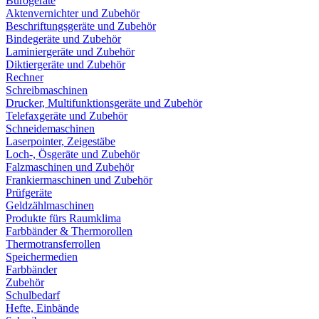
Bürogeräte
Aktenvernichter und Zubehör
Beschriftungsgeräte und Zubehör
Bindegeräte und Zubehör
Laminiergeräte und Zubehör
Diktiergeräte und Zubehör
Rechner
Schreibmaschinen
Drucker, Multifunktionsgeräte und Zubehör
Telefaxgeräte und Zubehör
Schneidemaschinen
Laserpointer, Zeigestäbe
Loch-, Ösgeräte und Zubehör
Falzmaschinen und Zubehör
Frankiermaschinen und Zubehör
Prüfgeräte
Geldzählmaschinen
Produkte fürs Raumklima
Farbbänder & Thermorollen
Thermotransferrollen
Speichermedien
Farbbänder
Zubehör
Schulbedarf
Hefte, Einbände