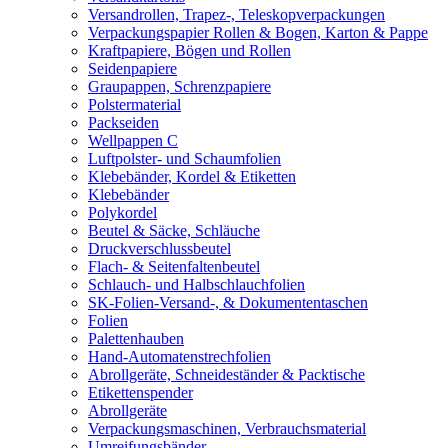
Versandrollen, Trapez-, Teleskopverpackungen
Verpackungspapier Rollen & Bogen, Karton & Pappe
Kraftpapiere, Bögen und Rollen
Seidenpapiere
Graupappen, Schrenzpapiere
Polstermaterial
Packseiden
Wellpappen C
Luftpolster- und Schaumfolien
Klebebänder, Kordel & Etiketten
Klebebänder
Polykordel
Beutel & Säcke, Schläuche
Druckverschlussbeutel
Flach- & Seitenfaltenbeutel
Schlauch- und Halbschlauchfolien
SK-Folien-Versand-, & Dokumententaschen
Folien
Palettenhauben
Hand-Automatenstrechfolien
Abrollgeräte, Schneideständer & Packtische
Etikettenspender
Abrollgeräte
Verpackungsmaschinen, Verbrauchsmaterial
Umreifungsbänder