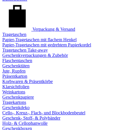
Verpackung & Versand
Tragetaschen
Papier-Tragetaschen mit flachem Henkel
Papier-Tragetaschen mit gedrehtem Papierkordel
Tragetaschen Take-away
Geschenkverpackungen & Zubehör
Flaschentaschen
Geschenktüten
Jute, Rupfen
Präsentkarton
Korbwaren & Präsentkörbe
Klarsichtfolien
Weinkartons
Geschenkpapiere
Tragekartons
Geschenkdeko
Cello-, Kreuz-, Flach- und Blockbodenbeutel
Geschenk- Stoff- & Polybänder
Holz- & Cellophanwolle
Geschenkboxen