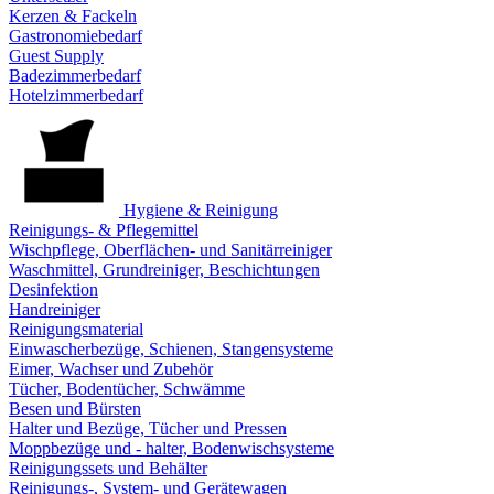
Kerzen & Fackeln
Gastronomiebedarf
Guest Supply
Badezimmerbedarf
Hotelzimmerbedarf
Hygiene & Reinigung
Reinigungs- & Pflegemittel
Wischpflege, Oberflächen- und Sanitärreiniger
Waschmittel, Grundreiniger, Beschichtungen
Desinfektion
Handreiniger
Reinigungsmaterial
Einwascherbezüge, Schienen, Stangensysteme
Eimer, Wachser und Zubehör
Tücher, Bodentücher, Schwämme
Besen und Bürsten
Halter und Bezüge, Tücher und Pressen
Moppbezüge und - halter, Bodenwischsysteme
Reinigungssets und Behälter
Reinigungs-, System- und Gerätewagen