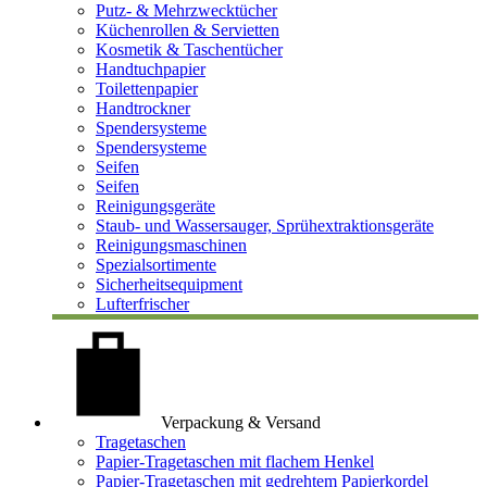
Putz- & Mehrzwecktücher
Küchenrollen & Servietten
Kosmetik & Taschentücher
Handtuchpapier
Toilettenpapier
Handtrockner
Spendersysteme
Spendersysteme
Seifen
Seifen
Reinigungsgeräte
Staub- und Wassersauger, Sprühextraktionsgeräte
Reinigungsmaschinen
Spezialsortimente
Sicherheitsequipment
Lufterfrischer
Verpackung & Versand
Tragetaschen
Papier-Tragetaschen mit flachem Henkel
Papier-Tragetaschen mit gedrehtem Papierkordel