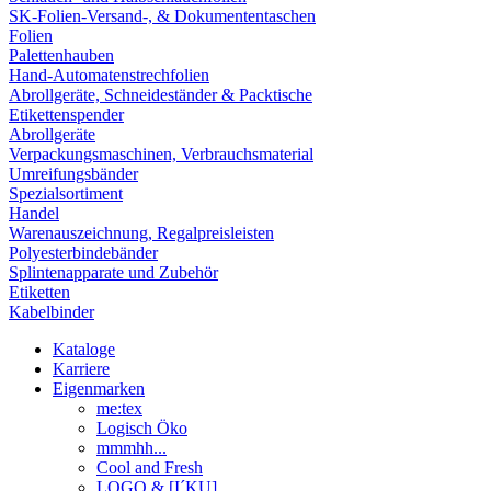
SK-Folien-Versand-, & Dokumententaschen
Folien
Palettenhauben
Hand-Automatenstrechfolien
Abrollgeräte, Schneideständer & Packtische
Etikettenspender
Abrollgeräte
Verpackungsmaschinen, Verbrauchsmaterial
Umreifungsbänder
Spezialsortiment
Handel
Warenauszeichnung, Regalpreisleisten
Polyesterbindebänder
Splintenapparate und Zubehör
Etiketten
Kabelbinder
Kataloge
Karriere
Eigenmarken
me:tex
Logisch Öko
mmmhh...
Cool and Fresh
LOGO & [I´KU]