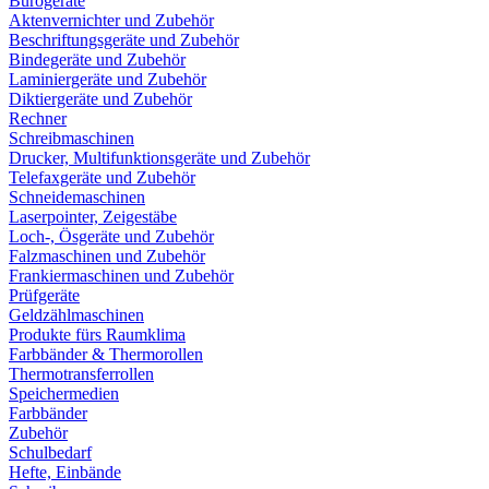
Bürogeräte
Aktenvernichter und Zubehör
Beschriftungsgeräte und Zubehör
Bindegeräte und Zubehör
Laminiergeräte und Zubehör
Diktiergeräte und Zubehör
Rechner
Schreibmaschinen
Drucker, Multifunktionsgeräte und Zubehör
Telefaxgeräte und Zubehör
Schneidemaschinen
Laserpointer, Zeigestäbe
Loch-, Ösgeräte und Zubehör
Falzmaschinen und Zubehör
Frankiermaschinen und Zubehör
Prüfgeräte
Geldzählmaschinen
Produkte fürs Raumklima
Farbbänder & Thermorollen
Thermotransferrollen
Speichermedien
Farbbänder
Zubehör
Schulbedarf
Hefte, Einbände