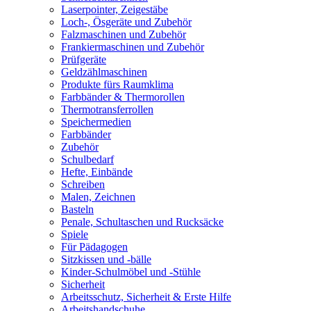
Laserpointer, Zeigestäbe
Loch-, Ösgeräte und Zubehör
Falzmaschinen und Zubehör
Frankiermaschinen und Zubehör
Prüfgeräte
Geldzählmaschinen
Produkte fürs Raumklima
Farbbänder & Thermorollen
Thermotransferrollen
Speichermedien
Farbbänder
Zubehör
Schulbedarf
Hefte, Einbände
Schreiben
Malen, Zeichnen
Basteln
Penale, Schultaschen und Rucksäcke
Spiele
Für Pädagogen
Sitzkissen und -bälle
Kinder-Schulmöbel und -Stühle
Sicherheit
Arbeitsschutz, Sicherheit & Erste Hilfe
Arbeitshandschuhe