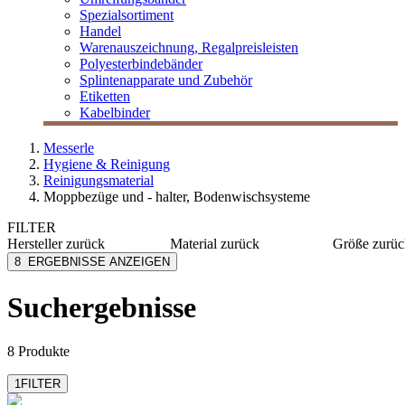
Spezialsortiment
Handel
Warenauszeichnung, Regalpreisleisten
Polyesterbindebänder
Splintenapparate und Zubehör
Etiketten
Kabelbinder
Messerle
Hygiene & Reinigung
Reinigungsmaterial
Moppbezüge und - halter, Bodenwischsysteme
FILTER
Hersteller
zurück
Material
zurück
Größe
zurüc
M Tex
Mikrofaser
Ø 508 
8
ERGEBNISSE ANZEIGEN
MESSERLE
Baumwolle
Ø 432 
Mobiloclean
Vlies
Ø 406 
Suchergebnisse
mehr anzeig
Numatic
TTS cleaning
8 Produkte
1
FILTER