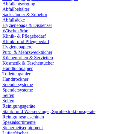
Abfallentsorgung
Abfallbehälter
Sackständer & Zubehör
Abfallsäcke
Hygienebags & Dispenser
Wäschekörbe
Klinik- & Pflegebedarf
Klinik- und Pflegebedarf
Hygienepapiere
Putz- & Mehrzwecktücher
Küchenrollen & Servietten
Kosmetik & Taschentücher
Handtuchpapier
Toilettenpapier
Handtrockner
Spendersysteme
Spendersysteme
Seifen
Seifen
Reinigungsgeräte
Staub- und Wassersauger, Sprühextraktionsgeräte
Reinigungsmaschinen
Spezialsortimente
Sicherheitsequipment
Lufterfrischer