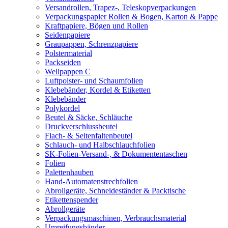
Versandrollen, Trapez-, Teleskopverpackungen
Verpackungspapier Rollen & Bogen, Karton & Pappe
Kraftpapiere, Bögen und Rollen
Seidenpapiere
Graupappen, Schrenzpapiere
Polstermaterial
Packseiden
Wellpappen C
Luftpolster- und Schaumfolien
Klebebänder, Kordel & Etiketten
Klebebänder
Polykordel
Beutel & Säcke, Schläuche
Druckverschlussbeutel
Flach- & Seitenfaltenbeutel
Schlauch- und Halbschlauchfolien
SK-Folien-Versand-, & Dokumententaschen
Folien
Palettenhauben
Hand-Automatenstrechfolien
Abrollgeräte, Schneideständer & Packtische
Etikettenspender
Abrollgeräte
Verpackungsmaschinen, Verbrauchsmaterial
Umreifungsbänder