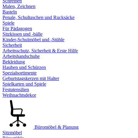
Schreiben
Malen, Zeichnen
Basteln
Penale, Schultaschen und Rucksäcke
Spiele
Für Pädagogen
Sitzkissen und -bälle
Kinder-Schulmöbel und -Stühle
Sicherheit
Arbeitsschutz, Sicherheit & Erste Hilfe
Arbeitshandschuhe
Bekleidung
Hauben und Schürzen
Spezialsortimente
Geburtstagskerzen mit Halter
Spielkarten und Spiele
Festutensilien
Weihnachtsdekor
Büromöbel & Planung
Sitzmöbel