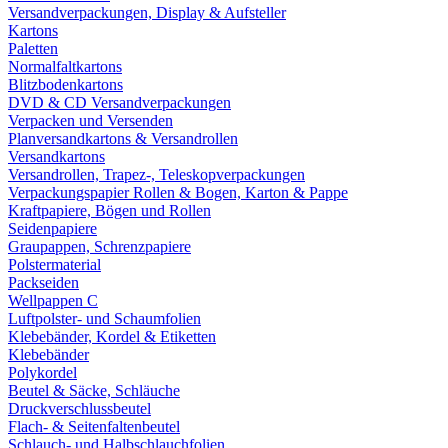
Versandverpackungen, Display & Aufsteller
Kartons
Paletten
Normalfaltkartons
Blitzbodenkartons
DVD & CD Versandverpackungen
Verpacken und Versenden
Planversandkartons & Versandrollen
Versandkartons
Versandrollen, Trapez-, Teleskopverpackungen
Verpackungspapier Rollen & Bogen, Karton & Pappe
Kraftpapiere, Bögen und Rollen
Seidenpapiere
Graupappen, Schrenzpapiere
Polstermaterial
Packseiden
Wellpappen C
Luftpolster- und Schaumfolien
Klebebänder, Kordel & Etiketten
Klebebänder
Polykordel
Beutel & Säcke, Schläuche
Druckverschlussbeutel
Flach- & Seitenfaltenbeutel
Schlauch- und Halbschlauchfolien