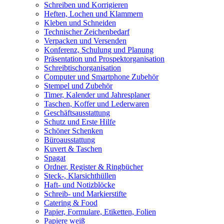
Schreiben und Korrigieren
Heften, Lochen und Klammern
Kleben und Schneiden
Technischer Zeichenbedarf
Verpacken und Versenden
Konferenz, Schulung und Planung
Präsentation und Prospektorganisation
Schreibtischorganisation
Computer und Smartphone Zubehör
Stempel und Zubehör
Timer, Kalender und Jahresplaner
Taschen, Koffer und Lederwaren
Geschäftsausstattung
Schutz und Erste Hilfe
Schöner Schenken
Büroausstattung
Kuvert & Taschen
Spagat
Ordner, Register & Ringbücher
Steck-, Klarsichthüllen
Haft- und Notizblöcke
Schreib- und Markierstifte
Catering & Food
Papier, Formulare, Etiketten, Folien
Papiere weiß