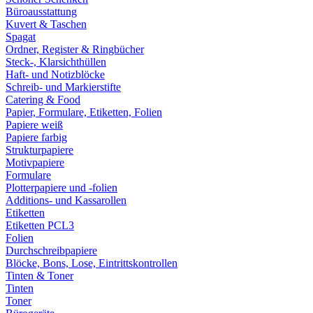
Büroausstattung
Kuvert & Taschen
Spagat
Ordner, Register & Ringbücher
Steck-, Klarsichthüllen
Haft- und Notizblöcke
Schreib- und Markierstifte
Catering & Food
Papier, Formulare, Etiketten, Folien
Papiere weiß
Papiere farbig
Strukturpapiere
Motivpapiere
Formulare
Plotterpapiere und -folien
Additions- und Kassarollen
Etiketten
Etiketten PCL3
Folien
Durchschreibpapiere
Blöcke, Bons, Lose, Eintrittskontrollen
Tinten & Toner
Tinten
Toner