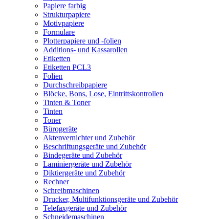
Papiere farbig
Strukturpapiere
Motivpapiere
Formulare
Plotterpapiere und -folien
Additions- und Kassarollen
Etiketten
Etiketten PCL3
Folien
Durchschreibpapiere
Blöcke, Bons, Lose, Eintrittskontrollen
Tinten & Toner
Tinten
Toner
Bürogeräte
Aktenvernichter und Zubehör
Beschriftungsgeräte und Zubehör
Bindegeräte und Zubehör
Laminiergeräte und Zubehör
Diktiergeräte und Zubehör
Rechner
Schreibmaschinen
Drucker, Multifunktionsgeräte und Zubehör
Telefaxgeräte und Zubehör
Schneidemaschinen