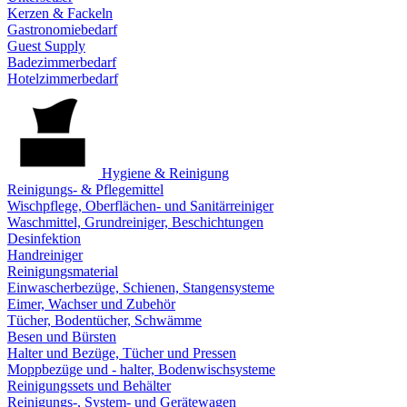
Kerzen & Fackeln
Gastronomiebedarf
Guest Supply
Badezimmerbedarf
Hotelzimmerbedarf
Hygiene & Reinigung
Reinigungs- & Pflegemittel
Wischpflege, Oberflächen- und Sanitärreiniger
Waschmittel, Grundreiniger, Beschichtungen
Desinfektion
Handreiniger
Reinigungsmaterial
Einwascherbezüge, Schienen, Stangensysteme
Eimer, Wachser und Zubehör
Tücher, Bodentücher, Schwämme
Besen und Bürsten
Halter und Bezüge, Tücher und Pressen
Moppbezüge und - halter, Bodenwischsysteme
Reinigungssets und Behälter
Reinigungs-, System- und Gerätewagen