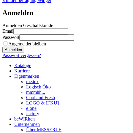
Kundenbefragung Widget
Anmelden
Anmelden Geschäftskunde
Email
Passwort
Angemeldet bleiben
Anmelden
Passwort vergessen?
Kataloge
Karriere
Eigenmarken
me:tex
Logisch Öko
mmmhh...
Cool and Fresh
LOGO & [I´KU]
e-one
factory
beWIRken
Unternehmen
Über MESSERLE