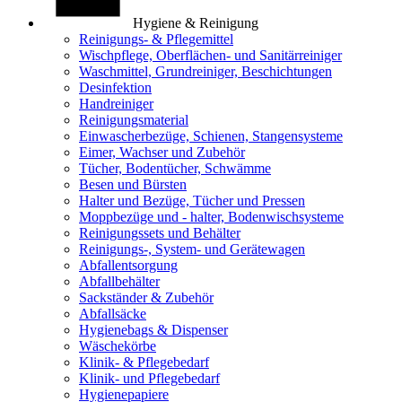
Hygiene & Reinigung
Reinigungs- & Pflegemittel
Wischpflege, Oberflächen- und Sanitärreiniger
Waschmittel, Grundreiniger, Beschichtungen
Desinfektion
Handreiniger
Reinigungsmaterial
Einwascherbezüge, Schienen, Stangensysteme
Eimer, Wachser und Zubehör
Tücher, Bodentücher, Schwämme
Besen und Bürsten
Halter und Bezüge, Tücher und Pressen
Moppbezüge und - halter, Bodenwischsysteme
Reinigungssets und Behälter
Reinigungs-, System- und Gerätewagen
Abfallentsorgung
Abfallbehälter
Sackständer & Zubehör
Abfallsäcke
Hygienebags & Dispenser
Wäschekörbe
Klinik- & Pflegebedarf
Klinik- und Pflegebedarf
Hygienepapiere