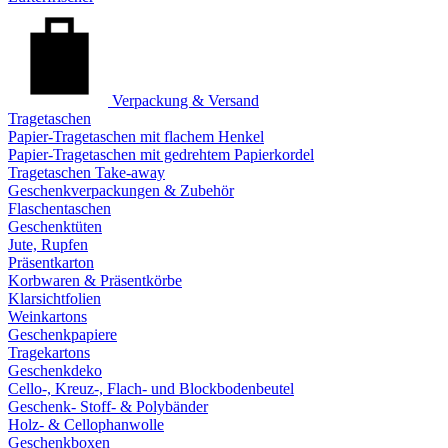
Verpackung & Versand
Tragetaschen
Papier-Tragetaschen mit flachem Henkel
Papier-Tragetaschen mit gedrehtem Papierkordel
Tragetaschen Take-away
Geschenkverpackungen & Zubehör
Flaschentaschen
Geschenktüten
Jute, Rupfen
Präsentkarton
Korbwaren & Präsentkörbe
Klarsichtfolien
Weinkartons
Geschenkpapiere
Tragekartons
Geschenkdeko
Cello-, Kreuz-, Flach- und Blockbodenbeutel
Geschenk- Stoff- & Polybänder
Holz- & Cellophanwolle
Geschenkboxen