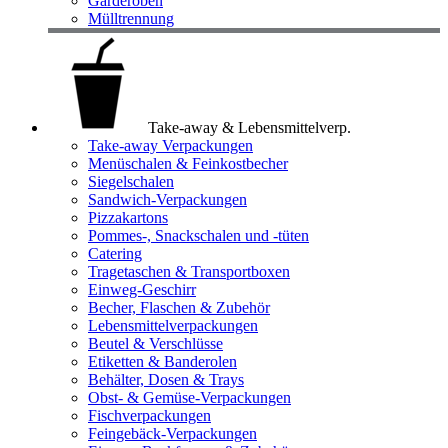
Garderoben
Mülltrennung
Take-away & Lebensmittelverp.
Take-away Verpackungen
Menüschalen & Feinkostbecher
Siegelschalen
Sandwich-Verpackungen
Pizzakartons
Pommes-, Snackschalen und -tüten
Catering
Tragetaschen & Transportboxen
Einweg-Geschirr
Becher, Flaschen & Zubehör
Lebensmittelverpackungen
Beutel & Verschlüsse
Etiketten & Banderolen
Behälter, Dosen & Trays
Obst- & Gemüse-Verpackungen
Fischverpackungen
Feingebäck-Verpackungen