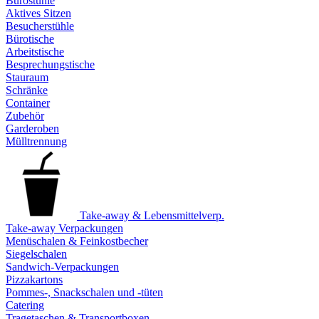
Bürostühle
Aktives Sitzen
Besucherstühle
Bürotische
Arbeitstische
Besprechungstische
Stauraum
Schränke
Container
Zubehör
Garderoben
Mülltrennung
Take-away & Lebensmittelverp.
Take-away Verpackungen
Menüschalen & Feinkostbecher
Siegelschalen
Sandwich-Verpackungen
Pizzakartons
Pommes-, Snackschalen und -tüten
Catering
Tragetaschen & Transportboxen