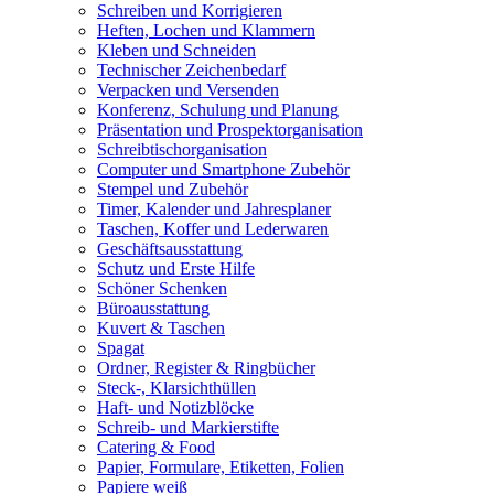
Schreiben und Korrigieren
Heften, Lochen und Klammern
Kleben und Schneiden
Technischer Zeichenbedarf
Verpacken und Versenden
Konferenz, Schulung und Planung
Präsentation und Prospektorganisation
Schreibtischorganisation
Computer und Smartphone Zubehör
Stempel und Zubehör
Timer, Kalender und Jahresplaner
Taschen, Koffer und Lederwaren
Geschäftsausstattung
Schutz und Erste Hilfe
Schöner Schenken
Büroausstattung
Kuvert & Taschen
Spagat
Ordner, Register & Ringbücher
Steck-, Klarsichthüllen
Haft- und Notizblöcke
Schreib- und Markierstifte
Catering & Food
Papier, Formulare, Etiketten, Folien
Papiere weiß