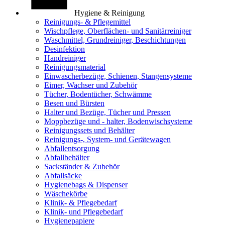
Hygiene & Reinigung
Reinigungs- & Pflegemittel
Wischpflege, Oberflächen- und Sanitärreiniger
Waschmittel, Grundreiniger, Beschichtungen
Desinfektion
Handreiniger
Reinigungsmaterial
Einwascherbezüge, Schienen, Stangensysteme
Eimer, Wachser und Zubehör
Tücher, Bodentücher, Schwämme
Besen und Bürsten
Halter und Bezüge, Tücher und Pressen
Moppbezüge und - halter, Bodenwischsysteme
Reinigungssets und Behälter
Reinigungs-, System- und Gerätewagen
Abfallentsorgung
Abfallbehälter
Sackständer & Zubehör
Abfallsäcke
Hygienebags & Dispenser
Wäschekörbe
Klinik- & Pflegebedarf
Klinik- und Pflegebedarf
Hygienepapiere