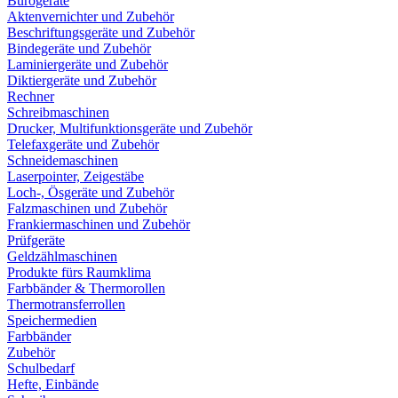
Bürogeräte
Aktenvernichter und Zubehör
Beschriftungsgeräte und Zubehör
Bindegeräte und Zubehör
Laminiergeräte und Zubehör
Diktiergeräte und Zubehör
Rechner
Schreibmaschinen
Drucker, Multifunktionsgeräte und Zubehör
Telefaxgeräte und Zubehör
Schneidemaschinen
Laserpointer, Zeigestäbe
Loch-, Ösgeräte und Zubehör
Falzmaschinen und Zubehör
Frankiermaschinen und Zubehör
Prüfgeräte
Geldzählmaschinen
Produkte fürs Raumklima
Farbbänder & Thermorollen
Thermotransferrollen
Speichermedien
Farbbänder
Zubehör
Schulbedarf
Hefte, Einbände