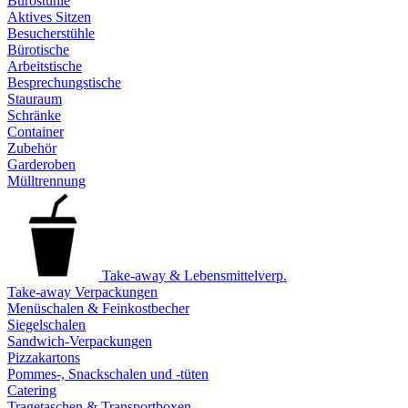
Bürostühle
Aktives Sitzen
Besucherstühle
Bürotische
Arbeitstische
Besprechungstische
Stauraum
Schränke
Container
Zubehör
Garderoben
Mülltrennung
Take-away & Lebensmittelverp.
Take-away Verpackungen
Menüschalen & Feinkostbecher
Siegelschalen
Sandwich-Verpackungen
Pizzakartons
Pommes-, Snackschalen und -tüten
Catering
Tragetaschen & Transportboxen