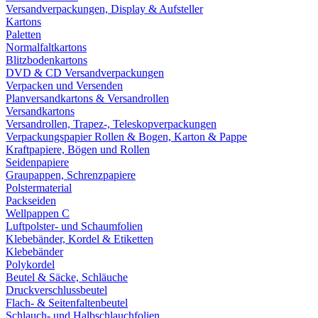
Versandverpackungen, Display & Aufsteller
Kartons
Paletten
Normalfaltkartons
Blitzbodenkartons
DVD & CD Versandverpackungen
Verpacken und Versenden
Planversandkartons & Versandrollen
Versandkartons
Versandrollen, Trapez-, Teleskopverpackungen
Verpackungspapier Rollen & Bogen, Karton & Pappe
Kraftpapiere, Bögen und Rollen
Seidenpapiere
Graupappen, Schrenzpapiere
Polstermaterial
Packseiden
Wellpappen C
Luftpolster- und Schaumfolien
Klebebänder, Kordel & Etiketten
Klebebänder
Polykordel
Beutel & Säcke, Schläuche
Druckverschlussbeutel
Flach- & Seitenfaltenbeutel
Schlauch- und Halbschlauchfolien