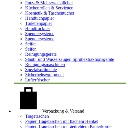
Putz- & Mehrzwecktücher
Küchenrollen & Servietten
Kosmetik & Taschentücher
Handtuchpapier
Toilettenpapier
Handtrockner
Spendersysteme
Spendersysteme
Seifen
Seifen
Reinigungsgeräte
Staub- und Wassersauger, Sprühextraktionsgeräte
Reinigungsmaschinen
Spezialsortimente
Sicherheitsequipment
Lufterfrischer
Verpackung & Versand
Tragetaschen
Papier-Tragetaschen mit flachem Henkel
Papier-Tragetaschen mit gedrehtem Papierkordel