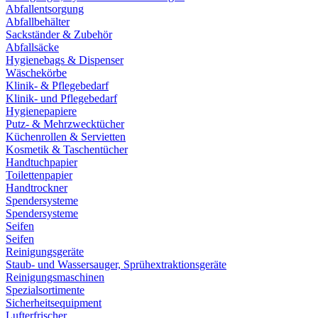
Abfallentsorgung
Abfallbehälter
Sackständer & Zubehör
Abfallsäcke
Hygienebags & Dispenser
Wäschekörbe
Klinik- & Pflegebedarf
Klinik- und Pflegebedarf
Hygienepapiere
Putz- & Mehrzwecktücher
Küchenrollen & Servietten
Kosmetik & Taschentücher
Handtuchpapier
Toilettenpapier
Handtrockner
Spendersysteme
Spendersysteme
Seifen
Seifen
Reinigungsgeräte
Staub- und Wassersauger, Sprühextraktionsgeräte
Reinigungsmaschinen
Spezialsortimente
Sicherheitsequipment
Lufterfrischer