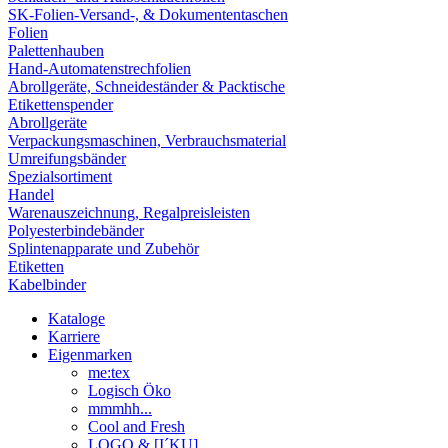
SK-Folien-Versand-, & Dokumententaschen
Folien
Palettenhauben
Hand-Automatenstrechfolien
Abrollgeräte, Schneideständer & Packtische
Etikettenspender
Abrollgeräte
Verpackungsmaschinen, Verbrauchsmaterial
Umreifungsbänder
Spezialsortiment
Handel
Warenauszeichnung, Regalpreisleisten
Polyesterbindebänder
Splintenapparate und Zubehör
Etiketten
Kabelbinder
Kataloge
Karriere
Eigenmarken
me:tex
Logisch Öko
mmmhh...
Cool and Fresh
LOGO & [I´KU]