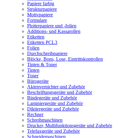
Papiere farbig
Strukturpapiere
Motivpapiere
Formulare
Plotterpapiere und -folien
Additions- und Kassarollen
Etiketten
Etiketten PCL3
Folien
Durchschreibpapiere
Blöcke, Bons, Lose, Eintrittskontrollen
Tinten & Toner
Tinten
Toner
Bürogeräte
Aktenvernichter und Zubehör
Beschriftungsgeräte und Zubehör
Bindegeräte und Zubehör
Laminiergeräte und Zubehör
Diktiergeräte und Zubehör
Rechner
Schreibmaschinen
Drucker, Multifunktionsgeräte und Zubehör
Telefaxgeräte und Zubehör
Schneidemaschinen