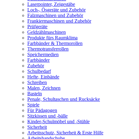
Laserpointer, Zeigestäbe
Loch-, Ösgeräte und Zubehör
Falzmaschinen und Zubehör
Frankiermaschinen und Zubehör
Prüfgeräte
Geldzählmaschinen
Produkte fürs Raumklima
Farbbänder & Thermorollen
Thermotransferrollen
Speichermedien
Farbbänder
Zubehör
Schulbedarf
Hefte, Einbände
Schreiben
Malen, Zeichnen
Basteln
Penale, Schultaschen und Rucksäcke
Spiele
Für Pädagogen
Sitzkissen und -bälle
Kinder-Schulmöbel und -Stühle
Sicherheit
Arbeitsschutz, Sicherheit & Erste Hilfe
Arbeitshandschuhe