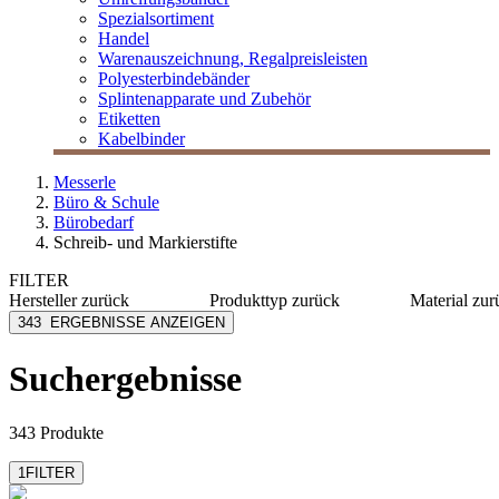
Spezialsortiment
Handel
Warenauszeichnung, Regalpreisleisten
Polyesterbindebänder
Splintenapparate und Zubehör
Etiketten
Kabelbinder
Messerle
Büro & Schule
Bürobedarf
Schreib- und Markierstifte
FILTER
Hersteller
zurück
Produkttyp
zurück
Material
zur
Aristo
Druckbleistift
Kunststo
343
ERGEBNISSE ANZEIGEN
Bic
Flipchart-Marker
Holz
Caran dÀche
Gelschreiber
Suchergebnisse
Cross
Edding
mehr anzeigen
343 Produkte
1
FILTER