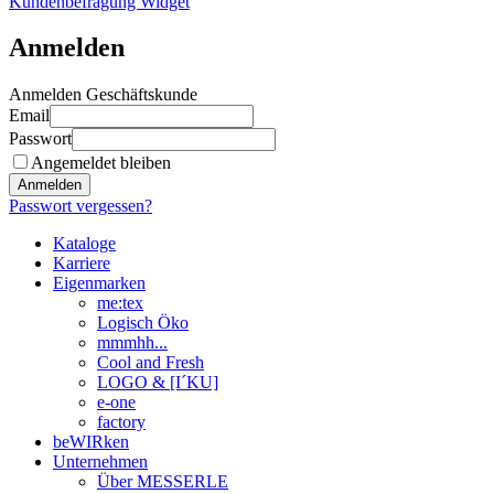
Kundenbefragung Widget
Anmelden
Anmelden Geschäftskunde
Email
Passwort
Angemeldet bleiben
Anmelden
Passwort vergessen?
Kataloge
Karriere
Eigenmarken
me:tex
Logisch Öko
mmmhh...
Cool and Fresh
LOGO & [I´KU]
e-one
factory
beWIRken
Unternehmen
Über MESSERLE