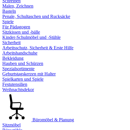
Schreiben
Malen, Zeichnen
Basteln
Penale, Schultaschen und Rucksäcke
Spiele
Für Pädagogen
Sitzkissen und -bälle
Kinder-Schulmöbel und -Stühle
Sicherheit
Arbeitsschutz, Sicherheit & Erste Hilfe
Arbeitshandschuhe
Bekleidung
Hauben und Schürzen
Spezialsortimente
Geburtstagskerzen mit Halter
Spielkarten und Spiele
Festutensilien
Weihnachtsdekor
Büromöbel & Planung
Sitzmöbel