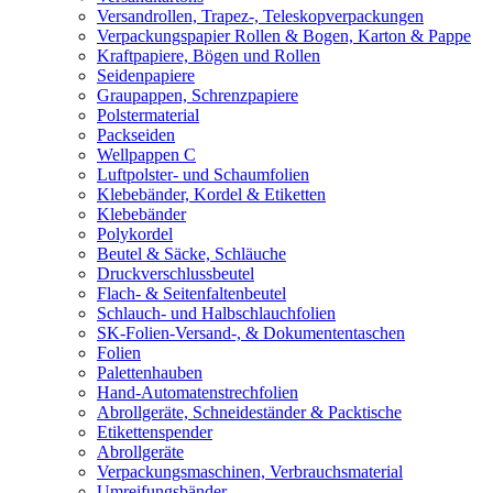
Versandrollen, Trapez-, Teleskopverpackungen
Verpackungspapier Rollen & Bogen, Karton & Pappe
Kraftpapiere, Bögen und Rollen
Seidenpapiere
Graupappen, Schrenzpapiere
Polstermaterial
Packseiden
Wellpappen C
Luftpolster- und Schaumfolien
Klebebänder, Kordel & Etiketten
Klebebänder
Polykordel
Beutel & Säcke, Schläuche
Druckverschlussbeutel
Flach- & Seitenfaltenbeutel
Schlauch- und Halbschlauchfolien
SK-Folien-Versand-, & Dokumententaschen
Folien
Palettenhauben
Hand-Automatenstrechfolien
Abrollgeräte, Schneideständer & Packtische
Etikettenspender
Abrollgeräte
Verpackungsmaschinen, Verbrauchsmaterial
Umreifungsbänder