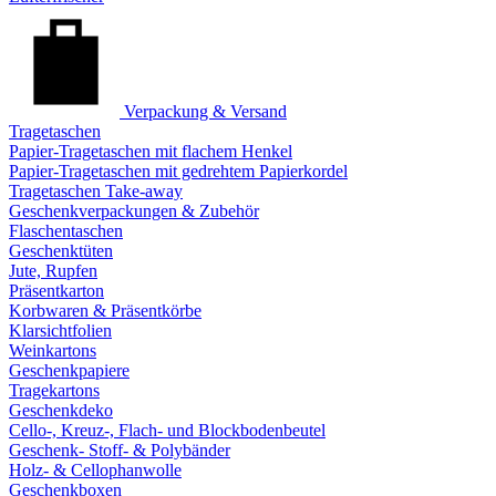
Verpackung & Versand
Tragetaschen
Papier-Tragetaschen mit flachem Henkel
Papier-Tragetaschen mit gedrehtem Papierkordel
Tragetaschen Take-away
Geschenkverpackungen & Zubehör
Flaschentaschen
Geschenktüten
Jute, Rupfen
Präsentkarton
Korbwaren & Präsentkörbe
Klarsichtfolien
Weinkartons
Geschenkpapiere
Tragekartons
Geschenkdeko
Cello-, Kreuz-, Flach- und Blockbodenbeutel
Geschenk- Stoff- & Polybänder
Holz- & Cellophanwolle
Geschenkboxen