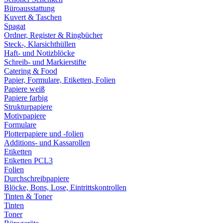
Büroausstattung
Kuvert & Taschen
Spagat
Ordner, Register & Ringbücher
Steck-, Klarsichthüllen
Haft- und Notizblöcke
Schreib- und Markierstifte
Catering & Food
Papier, Formulare, Etiketten, Folien
Papiere weiß
Papiere farbig
Strukturpapiere
Motivpapiere
Formulare
Plotterpapiere und -folien
Additions- und Kassarollen
Etiketten
Etiketten PCL3
Folien
Durchschreibpapiere
Blöcke, Bons, Lose, Eintrittskontrollen
Tinten & Toner
Tinten
Toner