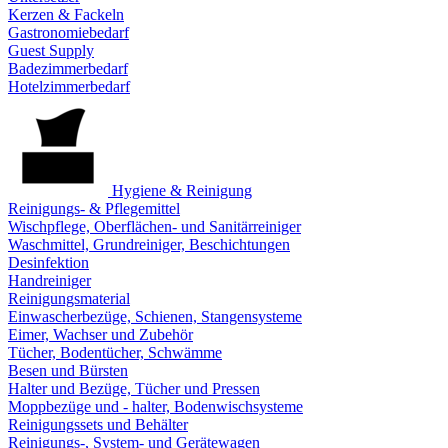
Kerzen & Fackeln
Gastronomiebedarf
Guest Supply
Badezimmerbedarf
Hotelzimmerbedarf
Hygiene & Reinigung
Reinigungs- & Pflegemittel
Wischpflege, Oberflächen- und Sanitärreiniger
Waschmittel, Grundreiniger, Beschichtungen
Desinfektion
Handreiniger
Reinigungsmaterial
Einwascherbezüge, Schienen, Stangensysteme
Eimer, Wachser und Zubehör
Tücher, Bodentücher, Schwämme
Besen und Bürsten
Halter und Bezüge, Tücher und Pressen
Moppbezüge und - halter, Bodenwischsysteme
Reinigungssets und Behälter
Reinigungs-, System- und Gerätewagen