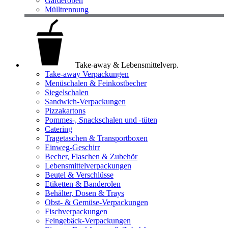
Garderoben
Mülltrennung
Take-away & Lebensmittelverp.
Take-away Verpackungen
Menüschalen & Feinkostbecher
Siegelschalen
Sandwich-Verpackungen
Pizzakartons
Pommes-, Snackschalen und -tüten
Catering
Tragetaschen & Transportboxen
Einweg-Geschirr
Becher, Flaschen & Zubehör
Lebensmittelverpackungen
Beutel & Verschlüsse
Etiketten & Banderolen
Behälter, Dosen & Trays
Obst- & Gemüse-Verpackungen
Fischverpackungen
Feingebäck-Verpackungen