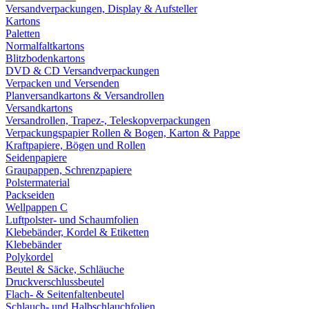
Versandverpackungen, Display & Aufsteller
Kartons
Paletten
Normalfaltkartons
Blitzbodenkartons
DVD & CD Versandverpackungen
Verpacken und Versenden
Planversandkartons & Versandrollen
Versandkartons
Versandrollen, Trapez-, Teleskopverpackungen
Verpackungspapier Rollen & Bogen, Karton & Pappe
Kraftpapiere, Bögen und Rollen
Seidenpapiere
Graupappen, Schrenzpapiere
Polstermaterial
Packseiden
Wellpappen C
Luftpolster- und Schaumfolien
Klebebänder, Kordel & Etiketten
Klebebänder
Polykordel
Beutel & Säcke, Schläuche
Druckverschlussbeutel
Flach- & Seitenfaltenbeutel
Schlauch- und Halbschlauchfolien