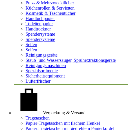
Putz- & Mehrzwecktücher
Küchenrollen & Servietten
Kosmetik & Taschentücher
Handtuchpapier
Toilettenpapier
Handtrockner
Spendersysteme
Spendersysteme
Seifen
Seifen
Reinigungsgeräte
Staub- und Wassersauger, Sprühextraktionsgeräte
Reinigungsmaschinen
Spezialsortimente
Sicherheitsequipment
Lufterfrischer
Verpackung & Versand
Tragetaschen
Papier-Tragetaschen mit flachem Henkel
Papier-Tragetaschen mit gedrehtem Papierkordel