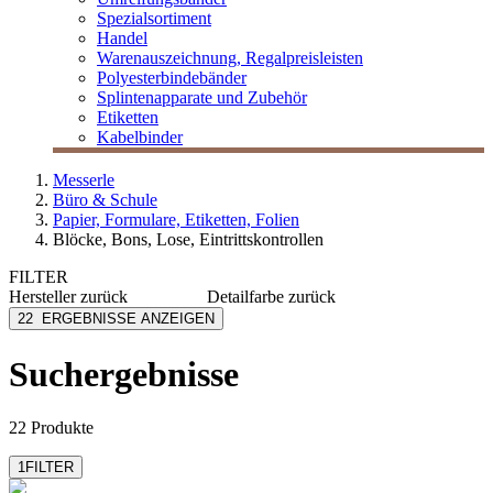
Spezialsortiment
Handel
Warenauszeichnung, Regalpreisleisten
Polyesterbindebänder
Splintenapparate und Zubehör
Etiketten
Kabelbinder
Messerle
Büro & Schule
Papier, Formulare, Etiketten, Folien
Blöcke, Bons, Lose, Eintrittskontrollen
FILTER
Hersteller
zurück
Detailfarbe
zurück
Avery Zweckform
blau
22
ERGEBNISSE ANZEIGEN
Omega
dunkelgrün
Sigel
eosin
Suchergebnisse
Wolf+Appenzeller
farblich sortiert
gelb
mehr anzeigen
22 Produkte
1
FILTER