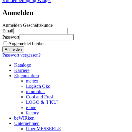
Kundenbefragung Widget
Anmelden
Anmelden Geschäftskunde
Email
Passwort
Angemeldet bleiben
Anmelden
Passwort vergessen?
Kataloge
Karriere
Eigenmarken
me:tex
Logisch Öko
mmmhh...
Cool and Fresh
LOGO & [I´KU]
e-one
factory
beWIRken
Unternehmen
Über MESSERLE