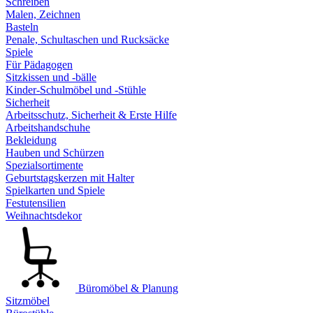
Schreiben
Malen, Zeichnen
Basteln
Penale, Schultaschen und Rucksäcke
Spiele
Für Pädagogen
Sitzkissen und -bälle
Kinder-Schulmöbel und -Stühle
Sicherheit
Arbeitsschutz, Sicherheit & Erste Hilfe
Arbeitshandschuhe
Bekleidung
Hauben und Schürzen
Spezialsortimente
Geburtstagskerzen mit Halter
Spielkarten und Spiele
Festutensilien
Weihnachtsdekor
Büromöbel & Planung
Sitzmöbel