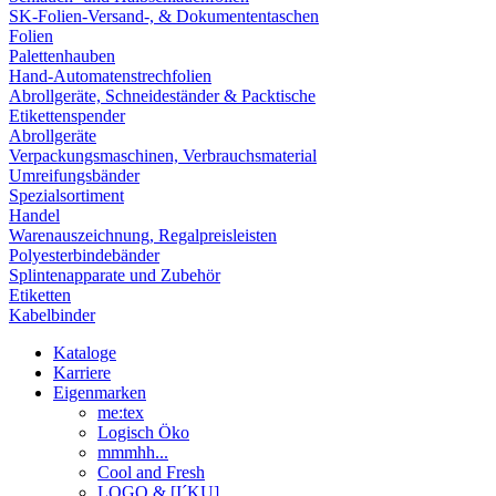
SK-Folien-Versand-, & Dokumententaschen
Folien
Palettenhauben
Hand-Automatenstrechfolien
Abrollgeräte, Schneideständer & Packtische
Etikettenspender
Abrollgeräte
Verpackungsmaschinen, Verbrauchsmaterial
Umreifungsbänder
Spezialsortiment
Handel
Warenauszeichnung, Regalpreisleisten
Polyesterbindebänder
Splintenapparate und Zubehör
Etiketten
Kabelbinder
Kataloge
Karriere
Eigenmarken
me:tex
Logisch Öko
mmmhh...
Cool and Fresh
LOGO & [I´KU]