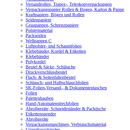
Versandrollen, Trapez-, Teleskopverpackungen
Verpackungspapier Rollen & Bogen, Karton & Pappe
Kraftpapiere, Bögen und Rollen
Seidenpapiere
Graupappen, Schrenzpapiere
Polstermaterial
Packseiden
Wellpappen C
Luftpolster- und Schaumfolien
Klebebänder, Kordel & Etiketten
Klebebänder
Polykordel
Beutel & Säcke, Schläuche
Druckverschlussbeutel
Flach- & Seitenfaltenbeutel
Schlauch- und Halbschlauchfolien
SK-Folien-Versand-, & Dokumententaschen
Folien
Palettenhauben
Hand-Automatenstrechfolien
Abrollgeräte, Schneideständer & Packtische
Etikettenspender
Abrollgeräte
Verpackungsmaschinen, Verbrauchsmaterial
Umreifungsbänder