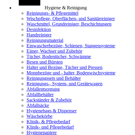
Hygiene & Reinigung
Reinigungs- & Pflegemittel
Wischpflege, Oberflächen- und Sanitärreiniger
Waschmittel, Grundreiniger, Beschichtungen
Desinfektion
Handreiniger
Reinigungsmaterial
Einwascherbezüge, Schienen, Stangensysteme
Eimer, Wachser und Zubehör
Tücher, Bodentücher, Schwämme
Besen und Bürsten
Halter und Bezüge, Tücher und Pressen
Moppbezüge und - halter, Bodenwischsysteme
Reinigungssets und Behälter
Reinigungs-, System- und Gerätewagen
Abfallentsorgung
Abfallbehälter
Sackständer & Zubehör
Abfallsäcke
Hygienebags & Dispenser
Wäschekörbe
Klinik- & Pflegebedarf
Klinik- und Pflegebedarf
Hygienepapiere