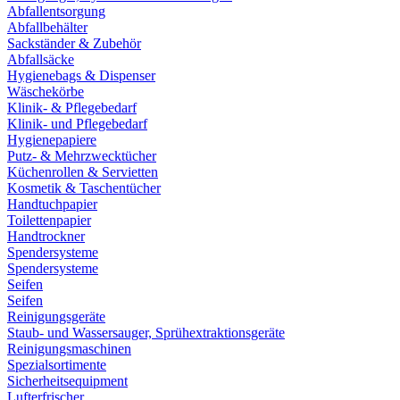
Abfallentsorgung
Abfallbehälter
Sackständer & Zubehör
Abfallsäcke
Hygienebags & Dispenser
Wäschekörbe
Klinik- & Pflegebedarf
Klinik- und Pflegebedarf
Hygienepapiere
Putz- & Mehrzwecktücher
Küchenrollen & Servietten
Kosmetik & Taschentücher
Handtuchpapier
Toilettenpapier
Handtrockner
Spendersysteme
Spendersysteme
Seifen
Seifen
Reinigungsgeräte
Staub- und Wassersauger, Sprühextraktionsgeräte
Reinigungsmaschinen
Spezialsortimente
Sicherheitsequipment
Lufterfrischer