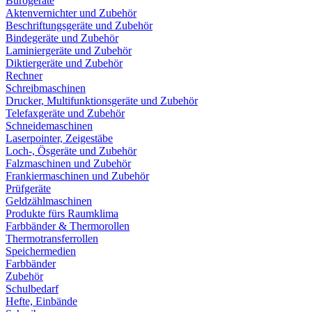
Bürogeräte
Aktenvernichter und Zubehör
Beschriftungsgeräte und Zubehör
Bindegeräte und Zubehör
Laminiergeräte und Zubehör
Diktiergeräte und Zubehör
Rechner
Schreibmaschinen
Drucker, Multifunktionsgeräte und Zubehör
Telefaxgeräte und Zubehör
Schneidemaschinen
Laserpointer, Zeigestäbe
Loch-, Ösgeräte und Zubehör
Falzmaschinen und Zubehör
Frankiermaschinen und Zubehör
Prüfgeräte
Geldzählmaschinen
Produkte fürs Raumklima
Farbbänder & Thermorollen
Thermotransferrollen
Speichermedien
Farbbänder
Zubehör
Schulbedarf
Hefte, Einbände