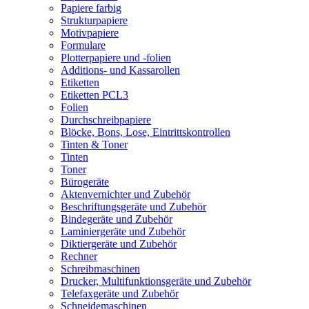
Papiere farbig
Strukturpapiere
Motivpapiere
Formulare
Plotterpapiere und -folien
Additions- und Kassarollen
Etiketten
Etiketten PCL3
Folien
Durchschreibpapiere
Blöcke, Bons, Lose, Eintrittskontrollen
Tinten & Toner
Tinten
Toner
Bürogeräte
Aktenvernichter und Zubehör
Beschriftungsgeräte und Zubehör
Bindegeräte und Zubehör
Laminiergeräte und Zubehör
Diktiergeräte und Zubehör
Rechner
Schreibmaschinen
Drucker, Multifunktionsgeräte und Zubehör
Telefaxgeräte und Zubehör
Schneidemaschinen