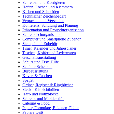
Schreiben und Korrigieren
Heften, Lochen und Klammern
Kleben und Schneiden
Technischer Zeichenbedarf
Verpacken und Versenden
Konferenz, Schulung und Planung
Präsentation und Prospektorganisation
Schreibtischorganisation
Computer und Smartphone Zubehör
Stempel und Zubehör
Timer, Kalender und Jahresplaner
Taschen, Koffer und Lederwaren
Geschäftsausstattung
Schutz und Erste Hilfe
Schöner Schenken
Büroausstattung
Kuvert & Taschen
Spagat
Ordner, Register & Ringbücher
Steck-, Klarsichthüllen
Haft- und Notizblöcke
Schreib- und Markierstifte
Catering & Food
Papier, Formulare, Etiketten, Folien
Papiere weiß