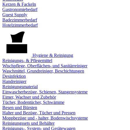
Kerzen & Fackeln
Gastronomiebedarf
Guest Supply
Badezimmerbedarf
Hotelzimmerbedarf
Hygiene & Reinigung
Reinigungs- & Pflegemittel
Wischpflege, Oberflächen- und Sanitärreiniger
Waschmittel, Grundreiniger, Beschichtungen
Desinfektion
Handreiniger
Reinigungsmaterial
Einwascherbezüge, Schienen, Stangensysteme
Eimer, Wachser und Zubehör
Tücher, Bodentücher, Schwämme
Besen und Bürsten
Halter und Bezüge, Tücher und Pressen
Moppbezüge und - halter, Bodenwischsysteme
Reinigungssets und Behälter
Reinigungs-, System- und Gerätewagen