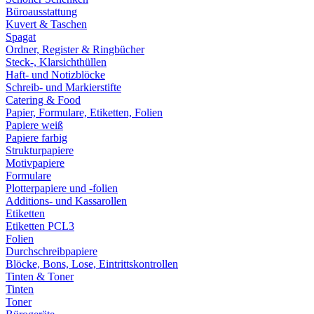
Büroausstattung
Kuvert & Taschen
Spagat
Ordner, Register & Ringbücher
Steck-, Klarsichthüllen
Haft- und Notizblöcke
Schreib- und Markierstifte
Catering & Food
Papier, Formulare, Etiketten, Folien
Papiere weiß
Papiere farbig
Strukturpapiere
Motivpapiere
Formulare
Plotterpapiere und -folien
Additions- und Kassarollen
Etiketten
Etiketten PCL3
Folien
Durchschreibpapiere
Blöcke, Bons, Lose, Eintrittskontrollen
Tinten & Toner
Tinten
Toner