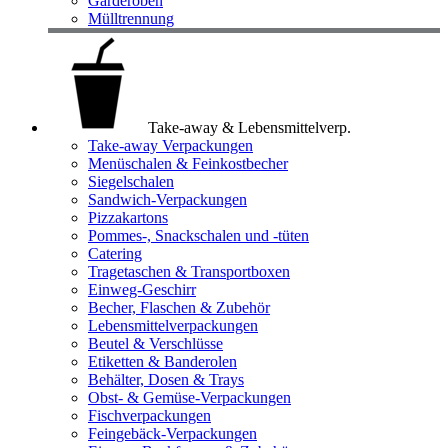
Garderoben
Mülltrennung
Take-away & Lebensmittelverp.
Take-away Verpackungen
Menüschalen & Feinkostbecher
Siegelschalen
Sandwich-Verpackungen
Pizzakartons
Pommes-, Snackschalen und -tüten
Catering
Tragetaschen & Transportboxen
Einweg-Geschirr
Becher, Flaschen & Zubehör
Lebensmittelverpackungen
Beutel & Verschlüsse
Etiketten & Banderolen
Behälter, Dosen & Trays
Obst- & Gemüse-Verpackungen
Fischverpackungen
Feingebäck-Verpackungen