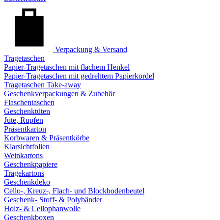
Verpackung & Versand
Tragetaschen
Papier-Tragetaschen mit flachem Henkel
Papier-Tragetaschen mit gedrehtem Papierkordel
Tragetaschen Take-away
Geschenkverpackungen & Zubehör
Flaschentaschen
Geschenktüten
Jute, Rupfen
Präsentkarton
Korbwaren & Präsentkörbe
Klarsichtfolien
Weinkartons
Geschenkpapiere
Tragekartons
Geschenkdeko
Cello-, Kreuz-, Flach- und Blockbodenbeutel
Geschenk- Stoff- & Polybänder
Holz- & Cellophanwolle
Geschenkboxen