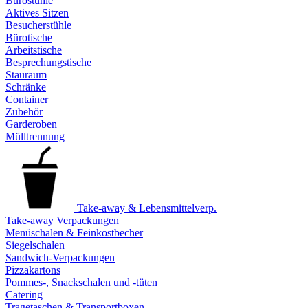
Bürostühle
Aktives Sitzen
Besucherstühle
Bürotische
Arbeitstische
Besprechungstische
Stauraum
Schränke
Container
Zubehör
Garderoben
Mülltrennung
Take-away & Lebensmittelverp.
Take-away Verpackungen
Menüschalen & Feinkostbecher
Siegelschalen
Sandwich-Verpackungen
Pizzakartons
Pommes-, Snackschalen und -tüten
Catering
Tragetaschen & Transportboxen