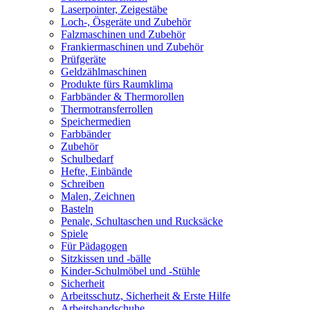
Laserpointer, Zeigestäbe
Loch-, Ösgeräte und Zubehör
Falzmaschinen und Zubehör
Frankiermaschinen und Zubehör
Prüfgeräte
Geldzählmaschinen
Produkte fürs Raumklima
Farbbänder & Thermorollen
Thermotransferrollen
Speichermedien
Farbbänder
Zubehör
Schulbedarf
Hefte, Einbände
Schreiben
Malen, Zeichnen
Basteln
Penale, Schultaschen und Rucksäcke
Spiele
Für Pädagogen
Sitzkissen und -bälle
Kinder-Schulmöbel und -Stühle
Sicherheit
Arbeitsschutz, Sicherheit & Erste Hilfe
Arbeitshandschuhe