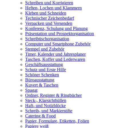
Schreiben und Korrigieren
Heften, Lochen und Klammern
Kleben und Schneiden
Technischer Zeichenbedarf
Verpacken und Versenden
Konferenz, Schulung und Planung
Präsentation und Prospektorganisation
Schreibtischorganisation
Computer und Smartphone Zubehör
Stempel und Zubehör
Timer, Kalender und Jahresplaner
Taschen, Koffer und Lederwaren
Geschäftsausstattung
Schutz und Erste Hilfe
Schöner Schenken
Büroausstattung
Kuvert & Taschen
Spagat
Ordner, Register & Ringbücher
Steck-, Klarsichthüllen
Haft- und Notizblöcke
Schreib- und Markierstifte
Catering & Food
Papier, Formulare, Etiketten, Folien
Papiere weiß