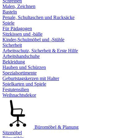
Schreiben
Malen, Zeichnen
Basteln
Penale, Schultaschen und Rucksäcke
Spiele
Für Pädagogen
Sitzkissen und -bälle
Kinder-Schulmöbel und -Stühle
Sicherheit
Arbeitsschutz, Sicherheit & Erste Hilfe
Arbeitshandschuhe
Bekleidung
Hauben und Schürzen
Spezialsortimente
Geburtstagskerzen mit Halter
Spielkarten und Spiele
Festutensilien
Weihnachtsdekor
Büromöbel & Planung
Sitzmöbel