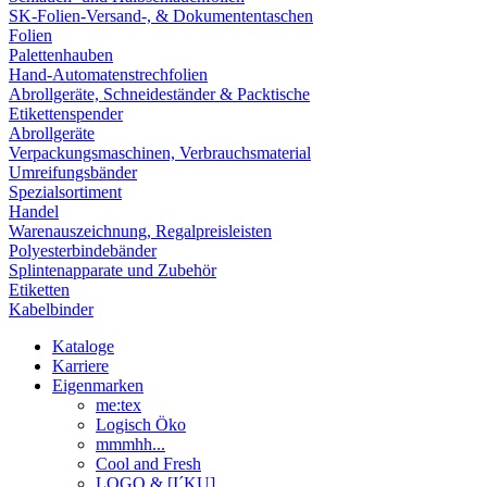
SK-Folien-Versand-, & Dokumententaschen
Folien
Palettenhauben
Hand-Automatenstrechfolien
Abrollgeräte, Schneideständer & Packtische
Etikettenspender
Abrollgeräte
Verpackungsmaschinen, Verbrauchsmaterial
Umreifungsbänder
Spezialsortiment
Handel
Warenauszeichnung, Regalpreisleisten
Polyesterbindebänder
Splintenapparate und Zubehör
Etiketten
Kabelbinder
Kataloge
Karriere
Eigenmarken
me:tex
Logisch Öko
mmmhh...
Cool and Fresh
LOGO & [I´KU]