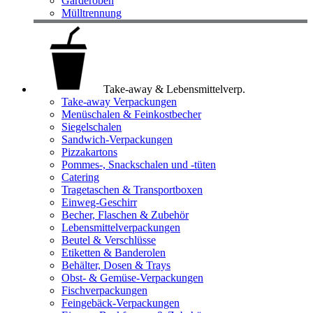
Garderoben
Mülltrennung
Take-away & Lebensmittelverp.
Take-away Verpackungen
Menüschalen & Feinkostbecher
Siegelschalen
Sandwich-Verpackungen
Pizzakartons
Pommes-, Snackschalen und -tüten
Catering
Tragetaschen & Transportboxen
Einweg-Geschirr
Becher, Flaschen & Zubehör
Lebensmittelverpackungen
Beutel & Verschlüsse
Etiketten & Banderolen
Behälter, Dosen & Trays
Obst- & Gemüse-Verpackungen
Fischverpackungen
Feingebäck-Verpackungen