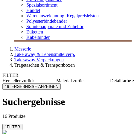
Spezialsortiment
Handel
Warenauszeichnung, Regalpreisleisten
Polyesterbindebänder
Splintenapparate und Zubehör
Etiketten
Kabelbinder
Messerle
Take-away & Lebensmittelverp.
Take-away Verpackungen
Tragetaschen & Transportboxen
FILTER
Hersteller
zurück
Material
zurück
Detailfarbe
Carpad
Papier
blau
16
ERGEBNISSE ANZEIGEN
Egepack
Karton
bordeau
LOGISCH ÖKO
PP
braun
Suchergebnisse
MESSERLE
rPET
grau/sch
mmmhh...
Kunststoff
orange
mehr anzeigen
mehr anzeig
16 Produkte
1
FILTER