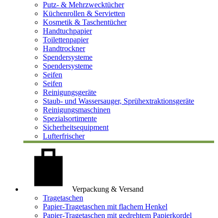
Putz- & Mehrzwecktücher
Küchenrollen & Servietten
Kosmetik & Taschentücher
Handtuchpapier
Toilettenpapier
Handtrockner
Spendersysteme
Spendersysteme
Seifen
Seifen
Reinigungsgeräte
Staub- und Wassersauger, Sprühextraktionsgeräte
Reinigungsmaschinen
Spezialsortimente
Sicherheitsequipment
Lufterfrischer
Verpackung & Versand
Tragetaschen
Papier-Tragetaschen mit flachem Henkel
Papier-Tragetaschen mit gedrehtem Papierkordel