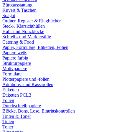
Büroausstattung
Kuvert & Taschen
Spagat
Ordner, Register & Ringbücher
Steck-, Klarsichthüllen
Haft- und Notizblöcke
Schreib- und Markierstifte
Catering & Food
Papier, Formulare, Etiketten, Folien
Papiere weiß
Papiere farbig
Strukturpapiere
Motivpapiere
Formulare
Plotterpapiere und -folien
Additions- und Kassarollen
Etiketten
Etiketten PCL3
Folien
Durchschreibpapiere
Blöcke, Bons, Lose, Eintrittskontrollen
Tinten & Toner
Tinten
Toner