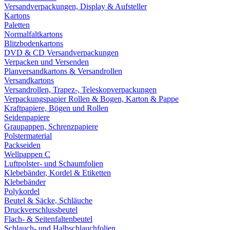
Versandverpackungen, Display & Aufsteller
Kartons
Paletten
Normalfaltkartons
Blitzbodenkartons
DVD & CD Versandverpackungen
Verpacken und Versenden
Planversandkartons & Versandrollen
Versandkartons
Versandrollen, Trapez-, Teleskopverpackungen
Verpackungspapier Rollen & Bogen, Karton & Pappe
Kraftpapiere, Bögen und Rollen
Seidenpapiere
Graupappen, Schrenzpapiere
Polstermaterial
Packseiden
Wellpappen C
Luftpolster- und Schaumfolien
Klebebänder, Kordel & Etiketten
Klebebänder
Polykordel
Beutel & Säcke, Schläuche
Druckverschlussbeutel
Flach- & Seitenfaltenbeutel
Schlauch- und Halbschlauchfolien