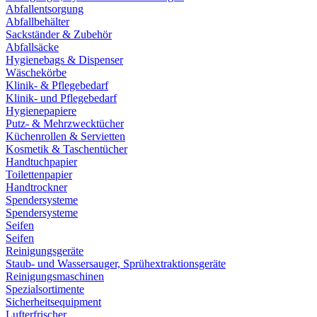
Abfallentsorgung
Abfallbehälter
Sackständer & Zubehör
Abfallsäcke
Hygienebags & Dispenser
Wäschekörbe
Klinik- & Pflegebedarf
Klinik- und Pflegebedarf
Hygienepapiere
Putz- & Mehrzwecktücher
Küchenrollen & Servietten
Kosmetik & Taschentücher
Handtuchpapier
Toilettenpapier
Handtrockner
Spendersysteme
Spendersysteme
Seifen
Seifen
Reinigungsgeräte
Staub- und Wassersauger, Sprühextraktionsgeräte
Reinigungsmaschinen
Spezialsortimente
Sicherheitsequipment
Lufterfrischer