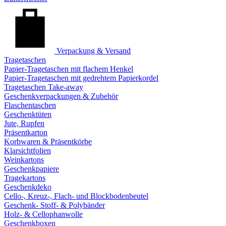
Verpackung & Versand
Tragetaschen
Papier-Tragetaschen mit flachem Henkel
Papier-Tragetaschen mit gedrehtem Papierkordel
Tragetaschen Take-away
Geschenkverpackungen & Zubehör
Flaschentaschen
Geschenktüten
Jute, Rupfen
Präsentkarton
Korbwaren & Präsentkörbe
Klarsichtfolien
Weinkartons
Geschenkpapiere
Tragekartons
Geschenkdeko
Cello-, Kreuz-, Flach- und Blockbodenbeutel
Geschenk- Stoff- & Polybänder
Holz- & Cellophanwolle
Geschenkboxen