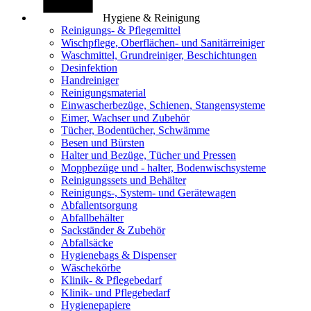
Hygiene & Reinigung
Reinigungs- & Pflegemittel
Wischpflege, Oberflächen- und Sanitärreiniger
Waschmittel, Grundreiniger, Beschichtungen
Desinfektion
Handreiniger
Reinigungsmaterial
Einwascherbezüge, Schienen, Stangensysteme
Eimer, Wachser und Zubehör
Tücher, Bodentücher, Schwämme
Besen und Bürsten
Halter und Bezüge, Tücher und Pressen
Moppbezüge und - halter, Bodenwischsysteme
Reinigungssets und Behälter
Reinigungs-, System- und Gerätewagen
Abfallentsorgung
Abfallbehälter
Sackständer & Zubehör
Abfallsäcke
Hygienebags & Dispenser
Wäschekörbe
Klinik- & Pflegebedarf
Klinik- und Pflegebedarf
Hygienepapiere