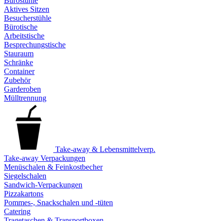
Bürostühle
Aktives Sitzen
Besucherstühle
Bürotische
Arbeitstische
Besprechungstische
Stauraum
Schränke
Container
Zubehör
Garderoben
Mülltrennung
Take-away & Lebensmittelverp.
Take-away Verpackungen
Menüschalen & Feinkostbecher
Siegelschalen
Sandwich-Verpackungen
Pizzakartons
Pommes-, Snackschalen und -tüten
Catering
Tragetaschen & Transportboxen