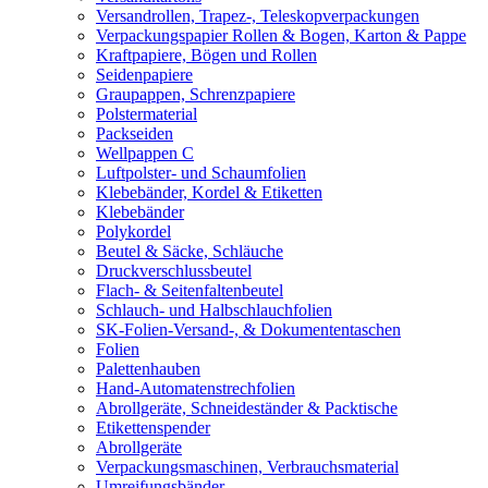
Versandrollen, Trapez-, Teleskopverpackungen
Verpackungspapier Rollen & Bogen, Karton & Pappe
Kraftpapiere, Bögen und Rollen
Seidenpapiere
Graupappen, Schrenzpapiere
Polstermaterial
Packseiden
Wellpappen C
Luftpolster- und Schaumfolien
Klebebänder, Kordel & Etiketten
Klebebänder
Polykordel
Beutel & Säcke, Schläuche
Druckverschlussbeutel
Flach- & Seitenfaltenbeutel
Schlauch- und Halbschlauchfolien
SK-Folien-Versand-, & Dokumententaschen
Folien
Palettenhauben
Hand-Automatenstrechfolien
Abrollgeräte, Schneideständer & Packtische
Etikettenspender
Abrollgeräte
Verpackungsmaschinen, Verbrauchsmaterial
Umreifungsbänder