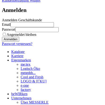
Kundenbefragung Widget
Anmelden
Anmelden Geschäftskunde
Email
Passwort
Angemeldet bleiben
Anmelden
Passwort vergessen?
Kataloge
Karriere
Eigenmarken
me:tex
Logisch Öko
mmmhh...
Cool and Fresh
LOGO & [I´KU]
e-one
factory
beWIRken
Unternehmen
Über MESSERLE