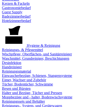
Kerzen & Fackeln
Gastronomiebedarf
Guest Supply
Badezimmerbedarf
Hotelzimmerbedarf
Hygiene & Reinigung
Reinigungs- & Pflegemittel
Wischpflege, Oberflächen- und Sanitärreiniger
Waschmittel, Grundreiniger, Beschichtungen
Desinfektion
Handreiniger
Reinigungsmaterial
Einwascherbezüge, Schienen, Stangensysteme
Eimer, Wachser und Zubehör
Tücher, Bodentücher, Schwämme
Besen und Bürsten
Halter und Bezüge, Tücher und Pressen
Moppbezüge und - halter, Bodenwischsysteme
Reinigungssets und Behälter
Reinigungs-, System- und Gerätewagen