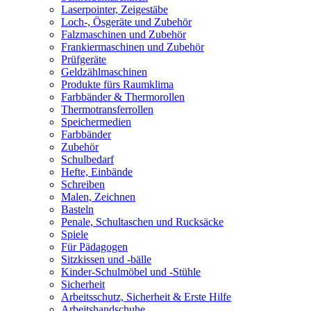
Laserpointer, Zeigestäbe
Loch-, Ösgeräte und Zubehör
Falzmaschinen und Zubehör
Frankiermaschinen und Zubehör
Prüfgeräte
Geldzählmaschinen
Produkte fürs Raumklima
Farbbänder & Thermorollen
Thermotransferrollen
Speichermedien
Farbbänder
Zubehör
Schulbedarf
Hefte, Einbände
Schreiben
Malen, Zeichnen
Basteln
Penale, Schultaschen und Rucksäcke
Spiele
Für Pädagogen
Sitzkissen und -bälle
Kinder-Schulmöbel und -Stühle
Sicherheit
Arbeitsschutz, Sicherheit & Erste Hilfe
Arbeitshandschuhe