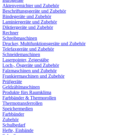
Bürogeräte
Aktenvernichter und Zubehör
Beschriftungsgeräte und Zubehör
Bindegeräte und Zubehör
Laminiergeräte und Zubehör
Diktiergeräte und Zubehör
Rechner
Schreibmaschinen
Drucker, Multifunktionsgeräte und Zubehör
Telefaxgeräte und Zubehör
Schneidemaschinen
Laserpointer, Zeigestäbe
Loch-, Ösgeräte und Zubehör
Falzmaschinen und Zubehör
Frankiermaschinen und Zubehör
Prüfgeräte
Geldzählmaschinen
Produkte fürs Raumklima
Farbbänder & Thermorollen
Thermotransferrollen
Speichermedien
Farbbänder
Zubehör
Schulbedarf
Hefte, Einbände