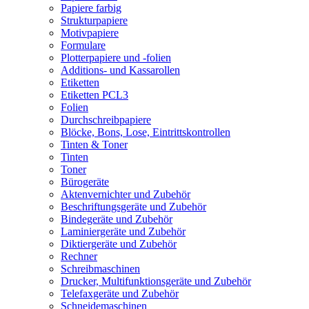
Papiere farbig
Strukturpapiere
Motivpapiere
Formulare
Plotterpapiere und -folien
Additions- und Kassarollen
Etiketten
Etiketten PCL3
Folien
Durchschreibpapiere
Blöcke, Bons, Lose, Eintrittskontrollen
Tinten & Toner
Tinten
Toner
Bürogeräte
Aktenvernichter und Zubehör
Beschriftungsgeräte und Zubehör
Bindegeräte und Zubehör
Laminiergeräte und Zubehör
Diktiergeräte und Zubehör
Rechner
Schreibmaschinen
Drucker, Multifunktionsgeräte und Zubehör
Telefaxgeräte und Zubehör
Schneidemaschinen