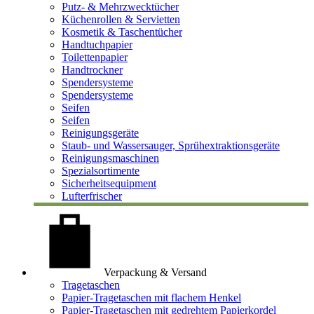
Putz- & Mehrzwecktücher
Küchenrollen & Servietten
Kosmetik & Taschentücher
Handtuchpapier
Toilettenpapier
Handtrockner
Spendersysteme
Spendersysteme
Seifen
Seifen
Reinigungsgeräte
Staub- und Wassersauger, Sprühextraktionsgeräte
Reinigungsmaschinen
Spezialsortimente
Sicherheitsequipment
Lufterfrischer
Verpackung & Versand
Tragetaschen
Papier-Tragetaschen mit flachem Henkel
Papier-Tragetaschen mit gedrehtem Papierkordel