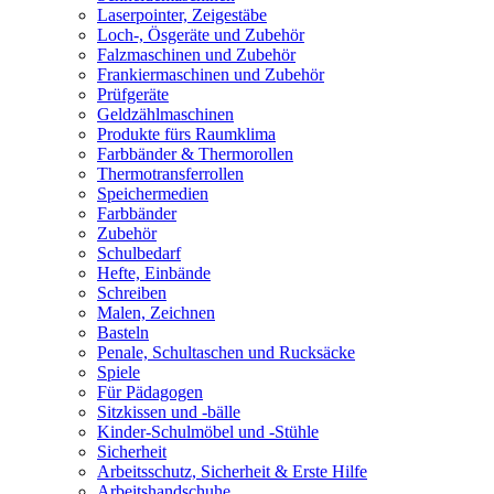
Laserpointer, Zeigestäbe
Loch-, Ösgeräte und Zubehör
Falzmaschinen und Zubehör
Frankiermaschinen und Zubehör
Prüfgeräte
Geldzählmaschinen
Produkte fürs Raumklima
Farbbänder & Thermorollen
Thermotransferrollen
Speichermedien
Farbbänder
Zubehör
Schulbedarf
Hefte, Einbände
Schreiben
Malen, Zeichnen
Basteln
Penale, Schultaschen und Rucksäcke
Spiele
Für Pädagogen
Sitzkissen und -bälle
Kinder-Schulmöbel und -Stühle
Sicherheit
Arbeitsschutz, Sicherheit & Erste Hilfe
Arbeitshandschuhe