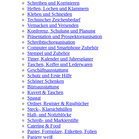
Schreiben und Korrigieren
Heften, Lochen und Klammern
Kleben und Schneiden
Technischer Zeichenbedarf
Verpacken und Versenden
Konferenz, Schulung und Planung
Präsentation und Prospektorganisation
Schreibtischorganisation
Computer und Smartphone Zubehör
Stempel und Zubehör
Timer, Kalender und Jahresplaner
Taschen, Koffer und Lederwaren
Geschäftsausstattung
Schutz und Erste Hilfe
Schöner Schenken
Büroausstattung
Kuvert & Taschen
Spagat
Ordner, Register & Ringbücher
Steck-, Klarsichthüllen
Haft- und Notizblöcke
Schreib- und Markierstifte
Catering & Food
Papier, Formulare, Etiketten, Folien
Papiere weiß