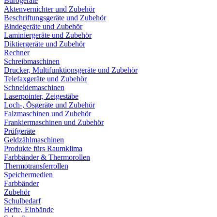
Bürogeräte
Aktenvernichter und Zubehör
Beschriftungsgeräte und Zubehör
Bindegeräte und Zubehör
Laminiergeräte und Zubehör
Diktiergeräte und Zubehör
Rechner
Schreibmaschinen
Drucker, Multifunktionsgeräte und Zubehör
Telefaxgeräte und Zubehör
Schneidemaschinen
Laserpointer, Zeigestäbe
Loch-, Ösgeräte und Zubehör
Falzmaschinen und Zubehör
Frankiermaschinen und Zubehör
Prüfgeräte
Geldzählmaschinen
Produkte fürs Raumklima
Farbbänder & Thermorollen
Thermotransferrollen
Speichermedien
Farbbänder
Zubehör
Schulbedarf
Hefte, Einbände