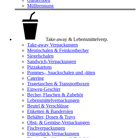
Garderoben
Mülltrennung
Take-away & Lebensmittelverp.
Take-away Verpackungen
Menüschalen & Feinkostbecher
Siegelschalen
Sandwich-Verpackungen
Pizzakartons
Pommes-, Snackschalen und -tüten
Catering
Tragetaschen & Transportboxen
Einweg-Geschirr
Becher, Flaschen & Zubehör
Lebensmittelverpackungen
Beutel & Verschlüsse
Etiketten & Banderolen
Behälter, Dosen & Trays
Obst- & Gemüse-Verpackungen
Fischverpackungen
Feingebäck-Verpackungen