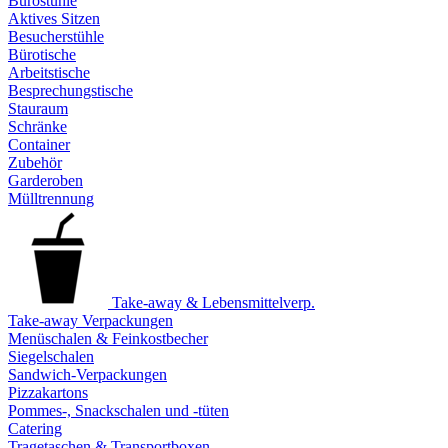
Bürostühle
Aktives Sitzen
Besucherstühle
Bürotische
Arbeitstische
Besprechungstische
Stauraum
Schränke
Container
Zubehör
Garderoben
Mülltrennung
Take-away & Lebensmittelverp.
Take-away Verpackungen
Menüschalen & Feinkostbecher
Siegelschalen
Sandwich-Verpackungen
Pizzakartons
Pommes-, Snackschalen und -tüten
Catering
Tragetaschen & Transportboxen