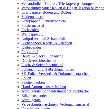
Versandrollen, Trapez-, Teleskopverpackungen
Verpackungspapier Rollen & Bogen, Karton & Pappe
Kraftpapiere, Bögen und Rollen
Seidenpapiere
Graupappen, Schrenzpapiere
Polstermaterial
Packseiden
Wellpappen C
Luftpolster- und Schaumfolien
Klebebänder, Kordel & Etiketten
Klebebänder
Polykordel
Beutel & Säcke, Schläuche
Druckverschlussbeutel
Flach- & Seitenfaltenbeutel
Schlauch- und Halbschlauchfolien
SK-Folien-Versand-, & Dokumententaschen
Folien
Palettenhauben
Hand-Automatenstrechfolien
Abrollgeräte, Schneideständer & Packtische
Etikettenspender
Abrollgeräte
Verpackungsmaschinen, Verbrauchsmaterial
Umreifungsbänder