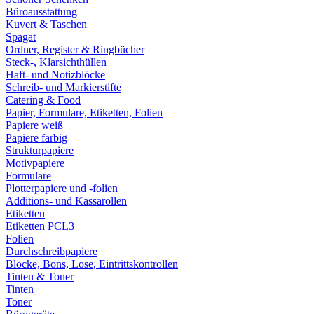
Büroausstattung
Kuvert & Taschen
Spagat
Ordner, Register & Ringbücher
Steck-, Klarsichthüllen
Haft- und Notizblöcke
Schreib- und Markierstifte
Catering & Food
Papier, Formulare, Etiketten, Folien
Papiere weiß
Papiere farbig
Strukturpapiere
Motivpapiere
Formulare
Plotterpapiere und -folien
Additions- und Kassarollen
Etiketten
Etiketten PCL3
Folien
Durchschreibpapiere
Blöcke, Bons, Lose, Eintrittskontrollen
Tinten & Toner
Tinten
Toner