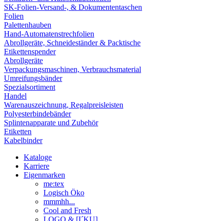
SK-Folien-Versand-, & Dokumententaschen
Folien
Palettenhauben
Hand-Automatenstrechfolien
Abrollgeräte, Schneideständer & Packtische
Etikettenspender
Abrollgeräte
Verpackungsmaschinen, Verbrauchsmaterial
Umreifungsbänder
Spezialsortiment
Handel
Warenauszeichnung, Regalpreisleisten
Polyesterbindebänder
Splintenapparate und Zubehör
Etiketten
Kabelbinder
Kataloge
Karriere
Eigenmarken
me:tex
Logisch Öko
mmmhh...
Cool and Fresh
LOGO & [I´KU]