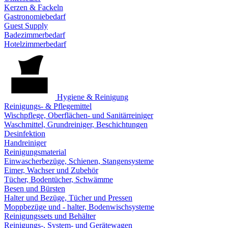
Kerzen & Fackeln
Gastronomiebedarf
Guest Supply
Badezimmerbedarf
Hotelzimmerbedarf
Hygiene & Reinigung
Reinigungs- & Pflegemittel
Wischpflege, Oberflächen- und Sanitärreiniger
Waschmittel, Grundreiniger, Beschichtungen
Desinfektion
Handreiniger
Reinigungsmaterial
Einwascherbezüge, Schienen, Stangensysteme
Eimer, Wachser und Zubehör
Tücher, Bodentücher, Schwämme
Besen und Bürsten
Halter und Bezüge, Tücher und Pressen
Moppbezüge und - halter, Bodenwischsysteme
Reinigungssets und Behälter
Reinigungs-, System- und Gerätewagen