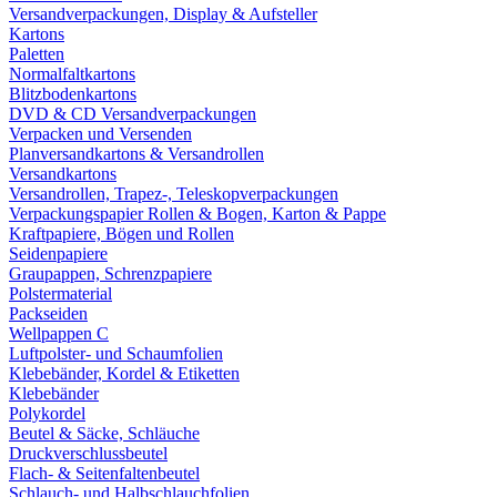
Versandverpackungen, Display & Aufsteller
Kartons
Paletten
Normalfaltkartons
Blitzbodenkartons
DVD & CD Versandverpackungen
Verpacken und Versenden
Planversandkartons & Versandrollen
Versandkartons
Versandrollen, Trapez-, Teleskopverpackungen
Verpackungspapier Rollen & Bogen, Karton & Pappe
Kraftpapiere, Bögen und Rollen
Seidenpapiere
Graupappen, Schrenzpapiere
Polstermaterial
Packseiden
Wellpappen C
Luftpolster- und Schaumfolien
Klebebänder, Kordel & Etiketten
Klebebänder
Polykordel
Beutel & Säcke, Schläuche
Druckverschlussbeutel
Flach- & Seitenfaltenbeutel
Schlauch- und Halbschlauchfolien