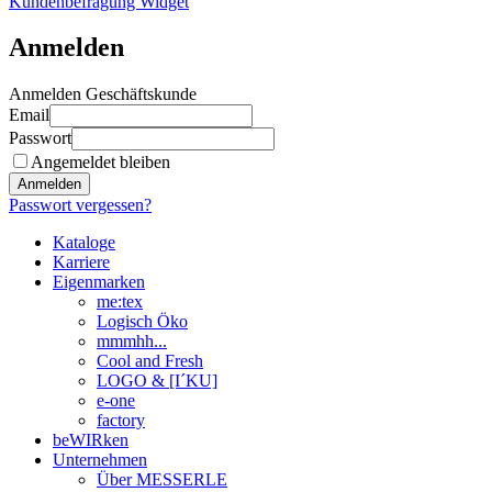
Kundenbefragung Widget
Anmelden
Anmelden Geschäftskunde
Email
Passwort
Angemeldet bleiben
Anmelden
Passwort vergessen?
Kataloge
Karriere
Eigenmarken
me:tex
Logisch Öko
mmmhh...
Cool and Fresh
LOGO & [I´KU]
e-one
factory
beWIRken
Unternehmen
Über MESSERLE