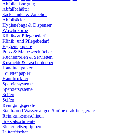
Abfallentsorgung
Abfallbehälter
Sackständer & Zubehör
Abfallsäcke
Hygienebags & Dispenser
Wäschekörbe
Klinik- & Pflegebedarf
Klinik- und Pflegebedarf
Hygienepapiere
Putz- & Mehrzwecktücher
Küchenrollen & Servietten
Kosmetik & Taschentücher
Handtuchpapier
Toilettenpapier
Handtrockner
Spendersysteme
Spendersysteme
Seifen
Seifen
Reinigungsgeräte
Staub- und Wassersauger, Sprühextraktionsgeräte
Reinigungsmaschinen
Spezialsortimente
Sicherheitsequipment
Lufterfrischer