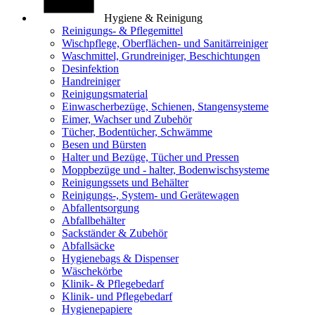
Hygiene & Reinigung
Reinigungs- & Pflegemittel
Wischpflege, Oberflächen- und Sanitärreiniger
Waschmittel, Grundreiniger, Beschichtungen
Desinfektion
Handreiniger
Reinigungsmaterial
Einwascherbezüge, Schienen, Stangensysteme
Eimer, Wachser und Zubehör
Tücher, Bodentücher, Schwämme
Besen und Bürsten
Halter und Bezüge, Tücher und Pressen
Moppbezüge und - halter, Bodenwischsysteme
Reinigungssets und Behälter
Reinigungs-, System- und Gerätewagen
Abfallentsorgung
Abfallbehälter
Sackständer & Zubehör
Abfallsäcke
Hygienebags & Dispenser
Wäschekörbe
Klinik- & Pflegebedarf
Klinik- und Pflegebedarf
Hygienepapiere