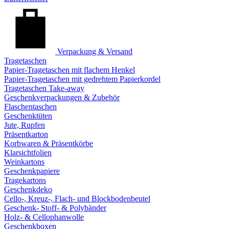
Verpackung & Versand
Tragetaschen
Papier-Tragetaschen mit flachem Henkel
Papier-Tragetaschen mit gedrehtem Papierkordel
Tragetaschen Take-away
Geschenkverpackungen & Zubehör
Flaschentaschen
Geschenktüten
Jute, Rupfen
Präsentkarton
Korbwaren & Präsentkörbe
Klarsichtfolien
Weinkartons
Geschenkpapiere
Tragekartons
Geschenkdeko
Cello-, Kreuz-, Flach- und Blockbodenbeutel
Geschenk- Stoff- & Polybänder
Holz- & Cellophanwolle
Geschenkboxen