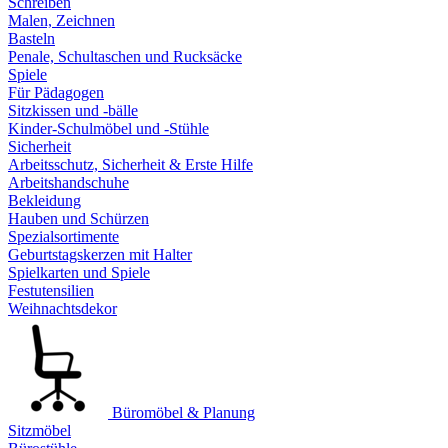
Schreiben
Malen, Zeichnen
Basteln
Penale, Schultaschen und Rucksäcke
Spiele
Für Pädagogen
Sitzkissen und -bälle
Kinder-Schulmöbel und -Stühle
Sicherheit
Arbeitsschutz, Sicherheit & Erste Hilfe
Arbeitshandschuhe
Bekleidung
Hauben und Schürzen
Spezialsortimente
Geburtstagskerzen mit Halter
Spielkarten und Spiele
Festutensilien
Weihnachtsdekor
Büromöbel & Planung
Sitzmöbel