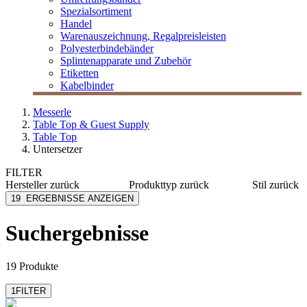
Spezialsortiment
Handel
Warenauszeichnung, Regalpreisleisten
Polyesterbindebänder
Splintenapparate und Zubehör
Etiketten
Kabelbinder
Messerle
Table Top & Guest Supply
Table Top
Untersetzer
FILTER
Hersteller
zurück
Produkttyp
zurück
Stil
zurück
Bacher+Demmler
Deckchen
Basic
19
ERGEBNISSE ANZEIGEN
Duni Table Top
Eierwärmer
Muster
Mank
Kännchenanfasser
Floral
Suchergebnisse
Masche
Untersetzer
Eat & D
19 Produkte
1
FILTER