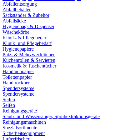
Abfallentsorgung
Abfallbehälter
Sackständer & Zubehör
Abfallsäcke
Hygienebags & Dispenser
Wäschekörbe
Klinik- & Pflegebedarf
Klinik- und Pflegebedarf
Hygienepapiere
Putz- & Mehrzwecktücher
Küchenrollen & Servietten
Kosmetik & Taschentücher
Handtuchpapier
Toilettenpapier
Handtrockner
Spendersysteme
Spendersysteme
Seifen
Seifen
Reinigungsgeräte
Staub- und Wassersauger, Sprühextraktionsgeräte
Reinigungsmaschinen
Spezialsortimente
Sicherheitsequipment
Lufterfrischer