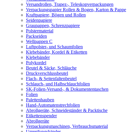
Versandrollen, Trapez-, Teleskopverpackungen
Verpackungspapier Rollen & Bogen, Karton & Pappe
Kraftpapiere, Bögen und Rollen
Seidenpapiere
Graupappen, Schrenzpapiere
Polstermaterial
Packseiden
Wellpappen C
Luftpolster- und Schaumfolien
Klebebänder, Kordel & Etiketten
Klebebänder
Polykordel
Beutel & Säcke, Schläuche
Druckverschlussbeutel
Flach- & Seitenfaltenbeutel
Schlauch- und Halbschlauchfolien
SK-Folien-Versand-, & Dokumententaschen
Folien
Palettenhauben
Hand-Automatenstrechfolien
Abrollgeräte, Schneideständer & Packtische
Etikettenspender
Abrollgeräte
Verpackungsmaschinen, Verbrauchsmaterial
Umreifungsbänder