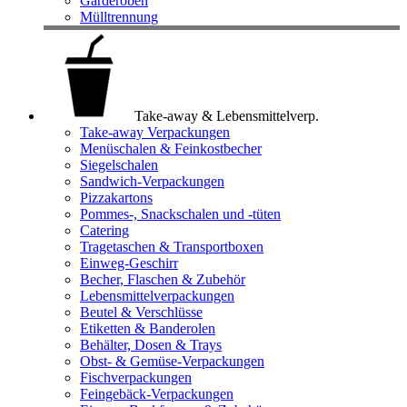
Garderoben
Mülltrennung
Take-away & Lebensmittelverp.
Take-away Verpackungen
Menüschalen & Feinkostbecher
Siegelschalen
Sandwich-Verpackungen
Pizzakartons
Pommes-, Snackschalen und -tüten
Catering
Tragetaschen & Transportboxen
Einweg-Geschirr
Becher, Flaschen & Zubehör
Lebensmittelverpackungen
Beutel & Verschlüsse
Etiketten & Banderolen
Behälter, Dosen & Trays
Obst- & Gemüse-Verpackungen
Fischverpackungen
Feingebäck-Verpackungen