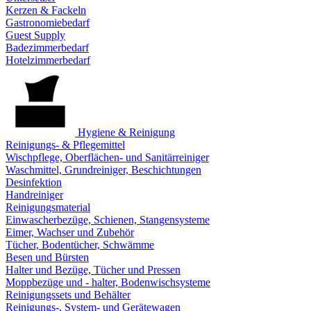
Kerzen & Fackeln
Gastronomiebedarf
Guest Supply
Badezimmerbedarf
Hotelzimmerbedarf
Hygiene & Reinigung
Reinigungs- & Pflegemittel
Wischpflege, Oberflächen- und Sanitärreiniger
Waschmittel, Grundreiniger, Beschichtungen
Desinfektion
Handreiniger
Reinigungsmaterial
Einwascherbezüge, Schienen, Stangensysteme
Eimer, Wachser und Zubehör
Tücher, Bodentücher, Schwämme
Besen und Bürsten
Halter und Bezüge, Tücher und Pressen
Moppbezüge und - halter, Bodenwischsysteme
Reinigungssets und Behälter
Reinigungs-, System- und Gerätewagen