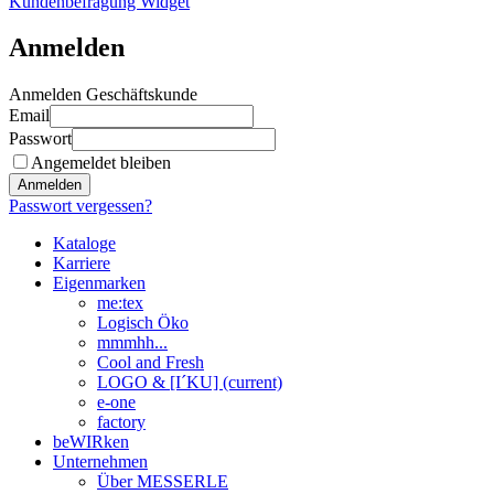
Kundenbefragung Widget
Anmelden
Anmelden Geschäftskunde
Email
Passwort
Angemeldet bleiben
Anmelden
Passwort vergessen?
Kataloge
Karriere
Eigenmarken
me:tex
Logisch Öko
mmmhh...
Cool and Fresh
LOGO & [I´KU]
(current)
e-one
factory
beWIRken
Unternehmen
Über MESSERLE