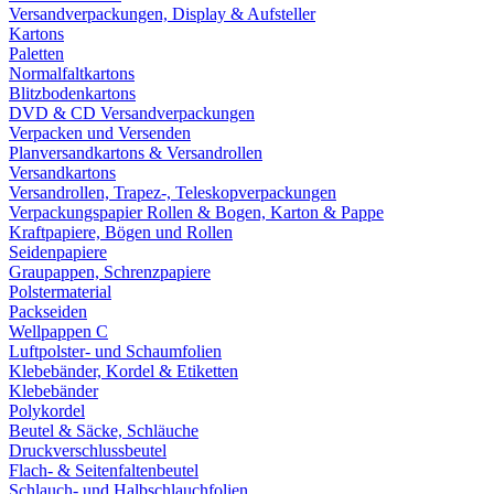
Versandverpackungen, Display & Aufsteller
Kartons
Paletten
Normalfaltkartons
Blitzbodenkartons
DVD & CD Versandverpackungen
Verpacken und Versenden
Planversandkartons & Versandrollen
Versandkartons
Versandrollen, Trapez-, Teleskopverpackungen
Verpackungspapier Rollen & Bogen, Karton & Pappe
Kraftpapiere, Bögen und Rollen
Seidenpapiere
Graupappen, Schrenzpapiere
Polstermaterial
Packseiden
Wellpappen C
Luftpolster- und Schaumfolien
Klebebänder, Kordel & Etiketten
Klebebänder
Polykordel
Beutel & Säcke, Schläuche
Druckverschlussbeutel
Flach- & Seitenfaltenbeutel
Schlauch- und Halbschlauchfolien