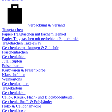
Verpackung & Versand
Tragetaschen
Papier-Tragetaschen mit flachem Henkel
Papier-Tragetaschen mit gedrehtem Papierkordel
Tragetaschen Take-away
Geschenkverpackungen & Zubehör
Flaschentaschen
Geschenktüten
Jute, Rupfen
Präsentkarton
Korbwaren & Präsentkörbe
Klarsichtfolien
Weinkartons
Geschenkpapiere
Tragekartons
Geschenkdeko
Cello-, Kreuz-, Flach- und Blockbodenbeutel
Geschenk- Stoff- & Polybänder
Holz- & Cellophanwolle
Geschenkboxen