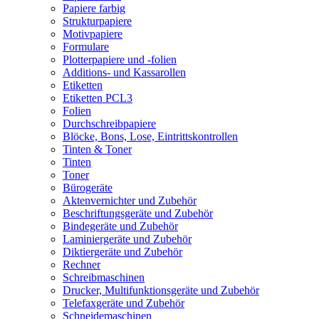
Papiere farbig
Strukturpapiere
Motivpapiere
Formulare
Plotterpapiere und -folien
Additions- und Kassarollen
Etiketten
Etiketten PCL3
Folien
Durchschreibpapiere
Blöcke, Bons, Lose, Eintrittskontrollen
Tinten & Toner
Tinten
Toner
Bürogeräte
Aktenvernichter und Zubehör
Beschriftungsgeräte und Zubehör
Bindegeräte und Zubehör
Laminiergeräte und Zubehör
Diktiergeräte und Zubehör
Rechner
Schreibmaschinen
Drucker, Multifunktionsgeräte und Zubehör
Telefaxgeräte und Zubehör
Schneidemaschinen