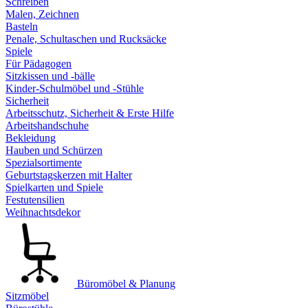
Schreiben
Malen, Zeichnen
Basteln
Penale, Schultaschen und Rucksäcke
Spiele
Für Pädagogen
Sitzkissen und -bälle
Kinder-Schulmöbel und -Stühle
Sicherheit
Arbeitsschutz, Sicherheit & Erste Hilfe
Arbeitshandschuhe
Bekleidung
Hauben und Schürzen
Spezialsortimente
Geburtstagskerzen mit Halter
Spielkarten und Spiele
Festutensilien
Weihnachtsdekor
Büromöbel & Planung
Sitzmöbel