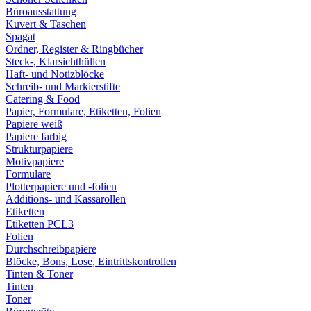
Büroausstattung
Kuvert & Taschen
Spagat
Ordner, Register & Ringbücher
Steck-, Klarsichthüllen
Haft- und Notizblöcke
Schreib- und Markierstifte
Catering & Food
Papier, Formulare, Etiketten, Folien
Papiere weiß
Papiere farbig
Strukturpapiere
Motivpapiere
Formulare
Plotterpapiere und -folien
Additions- und Kassarollen
Etiketten
Etiketten PCL3
Folien
Durchschreibpapiere
Blöcke, Bons, Lose, Eintrittskontrollen
Tinten & Toner
Tinten
Toner