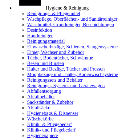
Hygiene & Reinigung
Reinigungs- & Pflegemittel
Wischpflege, Oberflächen- und Sanitärreiniger
Waschmittel, Grundreiniger, Beschichtungen
Desinfektion
Handreiniger
Reinigungsmaterial
Einwascherbezüge, Schienen, Stangensysteme
Eimer, Wachser und Zubehör
Tücher, Bodentücher, Schwämme
Besen und Bürsten
Halter und Bezüge, Tücher und Pressen
Moppbezüge und - halter, Bodenwischsysteme
Reinigungssets und Behälter
Reinigungs-, System- und Gerätewagen
Abfallentsorgung
Abfallbehälter
Sackständer & Zubehör
Abfallsäcke
Hygienebags & Dispenser
Wäschekörbe
Klinik- & Pflegebedarf
Klinik- und Pflegebedarf
Hygienepapiere