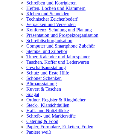
Schreiben und Korrigieren
Heften, Lochen und Klammern
Kleben und Schneiden
Technischer Zeichenbedarf
Verpacken und Versenden
Konferenz, Schulung und Planung
Präsentation und Prospektorganisation
Schreibtischorganisation
Computer und Smartphone Zubehör
Stempel und Zubehör
Timer, Kalender und Jahresplaner
Taschen, Koffer und Lederwaren
Geschäftsausstattung
Schutz und Erste Hilfe
Schöner Schenken
Büroausstattung
Kuvert & Taschen
Spagat
Ordner, Register & Ringbücher
Steck-, Klarsichthüllen
Haft- und Notizblöcke
Schreib- und Markierstifte
Catering & Food
Papier, Formulare, Etiketten, Folien
Papiere weiß