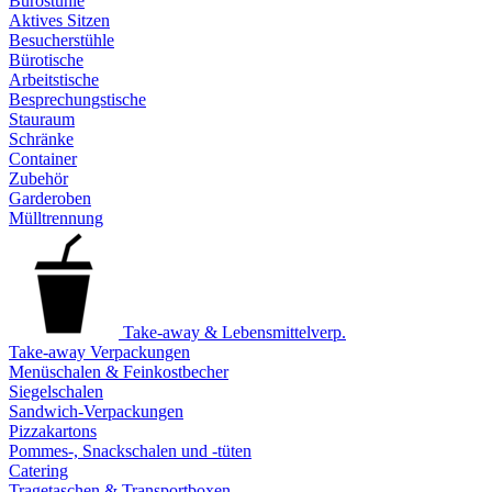
Bürostühle
Aktives Sitzen
Besucherstühle
Bürotische
Arbeitstische
Besprechungstische
Stauraum
Schränke
Container
Zubehör
Garderoben
Mülltrennung
Take-away & Lebensmittelverp.
Take-away Verpackungen
Menüschalen & Feinkostbecher
Siegelschalen
Sandwich-Verpackungen
Pizzakartons
Pommes-, Snackschalen und -tüten
Catering
Tragetaschen & Transportboxen