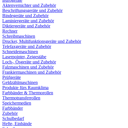
Bürogeräte
Aktenvernichter und Zubehör
Beschriftungsgeräte und Zubehör
Bindegeräte und Zubehör
Laminiergeräte und Zubehör
Diktiergeräte und Zubehör
Rechner
Schreibmaschinen
Drucker, Multifunktionsgeräte und Zubehör
Telefaxgeräte und Zubehör
Schneidemaschinen
Laserpointer, Zeigestäbe
Loch-, Ösgeräte und Zubehör
Falzmaschinen und Zubehör
Frankiermaschinen und Zubehör
Prüfgeräte
Geldzählmaschinen
Produkte fürs Raumklima
Farbbänder & Thermorollen
Thermotransferrollen
Speichermedien
Farbbänder
Zubehör
Schulbedarf
Hefte, Einbände