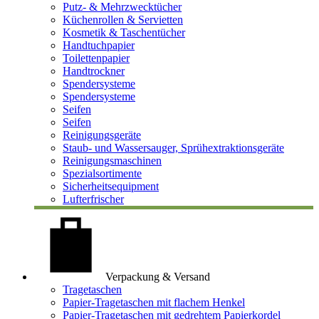
Putz- & Mehrzwecktücher
Küchenrollen & Servietten
Kosmetik & Taschentücher
Handtuchpapier
Toilettenpapier
Handtrockner
Spendersysteme
Spendersysteme
Seifen
Seifen
Reinigungsgeräte
Staub- und Wassersauger, Sprühextraktionsgeräte
Reinigungsmaschinen
Spezialsortimente
Sicherheitsequipment
Lufterfrischer
Verpackung & Versand
Tragetaschen
Papier-Tragetaschen mit flachem Henkel
Papier-Tragetaschen mit gedrehtem Papierkordel