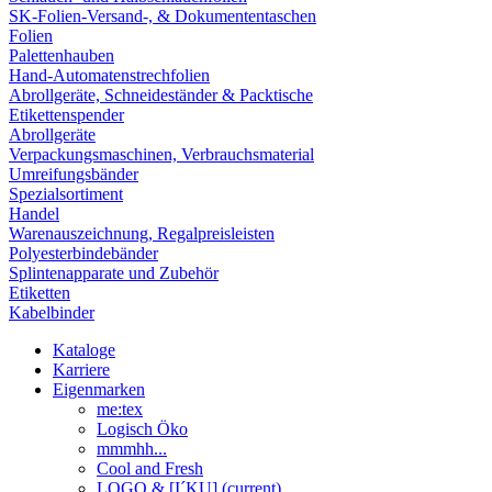
SK-Folien-Versand-, & Dokumententaschen
Folien
Palettenhauben
Hand-Automatenstrechfolien
Abrollgeräte, Schneideständer & Packtische
Etikettenspender
Abrollgeräte
Verpackungsmaschinen, Verbrauchsmaterial
Umreifungsbänder
Spezialsortiment
Handel
Warenauszeichnung, Regalpreisleisten
Polyesterbindebänder
Splintenapparate und Zubehör
Etiketten
Kabelbinder
Kataloge
Karriere
Eigenmarken
me:tex
Logisch Öko
mmmhh...
Cool and Fresh
LOGO & [I´KU]
(current)