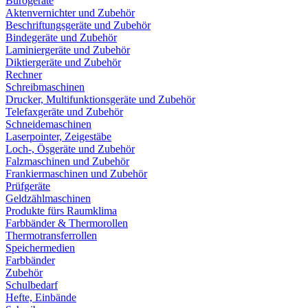
Bürogeräte
Aktenvernichter und Zubehör
Beschriftungsgeräte und Zubehör
Bindegeräte und Zubehör
Laminiergeräte und Zubehör
Diktiergeräte und Zubehör
Rechner
Schreibmaschinen
Drucker, Multifunktionsgeräte und Zubehör
Telefaxgeräte und Zubehör
Schneidemaschinen
Laserpointer, Zeigestäbe
Loch-, Ösgeräte und Zubehör
Falzmaschinen und Zubehör
Frankiermaschinen und Zubehör
Prüfgeräte
Geldzählmaschinen
Produkte fürs Raumklima
Farbbänder & Thermorollen
Thermotransferrollen
Speichermedien
Farbbänder
Zubehör
Schulbedarf
Hefte, Einbände