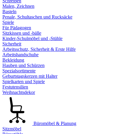
Schreiben
Malen, Zeichnen
Basteln
Penale, Schultaschen und Rucksäcke
Spiele
Für Pädagogen
Sitzkissen und -bälle
Kinder-Schulmöbel und -Stühle
Sicherheit
Arbeitsschutz, Sicherheit & Erste Hilfe
Arbeitshandschuhe
Bekleidung
Hauben und Schürzen
Spezialsortimente
Geburtstagskerzen mit Halter
Spielkarten und Spiele
Festutensilien
Weihnachtsdekor
Büromöbel & Planung
Sitzmöbel