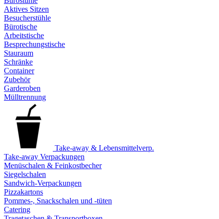
Bürostühle
Aktives Sitzen
Besucherstühle
Bürotische
Arbeitstische
Besprechungstische
Stauraum
Schränke
Container
Zubehör
Garderoben
Mülltrennung
Take-away & Lebensmittelverp.
Take-away Verpackungen
Menüschalen & Feinkostbecher
Siegelschalen
Sandwich-Verpackungen
Pizzakartons
Pommes-, Snackschalen und -tüten
Catering
Tragetaschen & Transportboxen