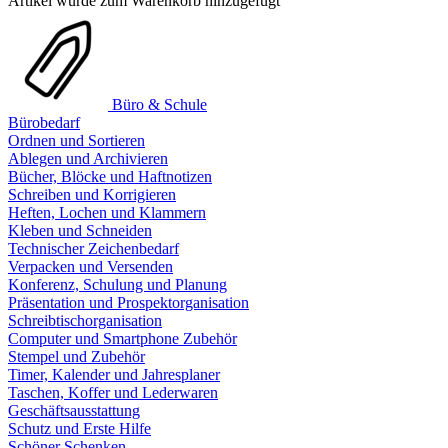
Artikel wurde zum Warenkorb hinzugefügt
Büro & Schule
Bürobedarf
Ordnen und Sortieren
Ablegen und Archivieren
Bücher, Blöcke und Haftnotizen
Schreiben und Korrigieren
Heften, Lochen und Klammern
Kleben und Schneiden
Technischer Zeichenbedarf
Verpacken und Versenden
Konferenz, Schulung und Planung
Präsentation und Prospektorganisation
Schreibtischorganisation
Computer und Smartphone Zubehör
Stempel und Zubehör
Timer, Kalender und Jahresplaner
Taschen, Koffer und Lederwaren
Geschäftsausstattung
Schutz und Erste Hilfe
Schöner Schenken