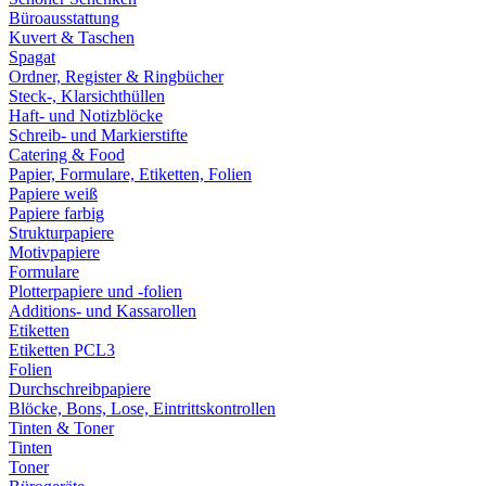
Büroausstattung
Kuvert & Taschen
Spagat
Ordner, Register & Ringbücher
Steck-, Klarsichthüllen
Haft- und Notizblöcke
Schreib- und Markierstifte
Catering & Food
Papier, Formulare, Etiketten, Folien
Papiere weiß
Papiere farbig
Strukturpapiere
Motivpapiere
Formulare
Plotterpapiere und -folien
Additions- und Kassarollen
Etiketten
Etiketten PCL3
Folien
Durchschreibpapiere
Blöcke, Bons, Lose, Eintrittskontrollen
Tinten & Toner
Tinten
Toner