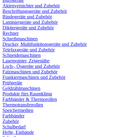
Bürogeräte
Aktenvernichter und Zubehör
Beschriftungsgeräte und Zubehör
Bindegeräte und Zubehör
Laminiergeräte und Zubehör
Diktiergeräte und Zubehör
Rechner
Schreibmaschinen
Drucker, Multifunktionsgeräte und Zubehör
Telefaxgeräte und Zubehör
Schneidemaschinen
Laserpointer, Zeigestäbe
Loch-, Ösgeräte und Zubehör
Falzmaschinen und Zubehör
Frankiermaschinen und Zubehör
Prüfgeräte
Geldzählmaschinen
Produkte fürs Raumklima
Farbbänder & Thermorollen
Thermotransferrollen
Speichermedien
Farbbänder
Zubehör
Schulbedarf
Hefte, Einbände