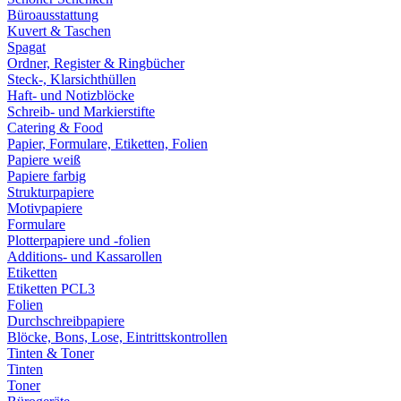
Büroausstattung
Kuvert & Taschen
Spagat
Ordner, Register & Ringbücher
Steck-, Klarsichthüllen
Haft- und Notizblöcke
Schreib- und Markierstifte
Catering & Food
Papier, Formulare, Etiketten, Folien
Papiere weiß
Papiere farbig
Strukturpapiere
Motivpapiere
Formulare
Plotterpapiere und -folien
Additions- und Kassarollen
Etiketten
Etiketten PCL3
Folien
Durchschreibpapiere
Blöcke, Bons, Lose, Eintrittskontrollen
Tinten & Toner
Tinten
Toner