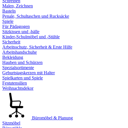
Schreiben
Malen, Zeichnen
Basteln
Penale, Schultaschen und Rucksäcke
Spiele
Für Pädagogen
Sitzkissen und -bälle
Kinder-Schulmöbel und -Stühle
Sicherheit
Arbeitsschutz, Sicherheit & Erste Hilfe
Arbeitshandschuhe
Bekleidung
Hauben und Schürzen
Spezialsortimente
Geburtstagskerzen mit Halter
Spielkarten und Spiele
Festutensilien
Weihnachtsdekor
Büromöbel & Planung
Sitzmöbel