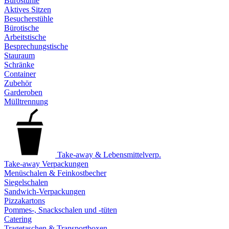
Bürostühle
Aktives Sitzen
Besucherstühle
Bürotische
Arbeitstische
Besprechungstische
Stauraum
Schränke
Container
Zubehör
Garderoben
Mülltrennung
Take-away & Lebensmittelverp.
Take-away Verpackungen
Menüschalen & Feinkostbecher
Siegelschalen
Sandwich-Verpackungen
Pizzakartons
Pommes-, Snackschalen und -tüten
Catering
Tragetaschen & Transportboxen