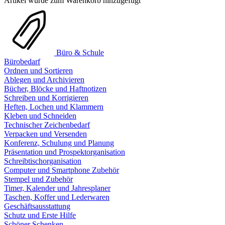
Artikel wurde zum Warenkorb hinzugefügt
Büro & Schule
Bürobedarf
Ordnen und Sortieren
Ablegen und Archivieren
Bücher, Blöcke und Haftnotizen
Schreiben und Korrigieren
Heften, Lochen und Klammern
Kleben und Schneiden
Technischer Zeichenbedarf
Verpacken und Versenden
Konferenz, Schulung und Planung
Präsentation und Prospektorganisation
Schreibtischorganisation
Computer und Smartphone Zubehör
Stempel und Zubehör
Timer, Kalender und Jahresplaner
Taschen, Koffer und Lederwaren
Geschäftsausstattung
Schutz und Erste Hilfe
Schöner Schenken