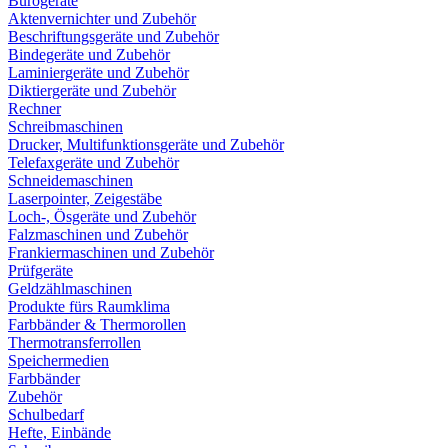
Bürogeräte
Aktenvernichter und Zubehör
Beschriftungsgeräte und Zubehör
Bindegeräte und Zubehör
Laminiergeräte und Zubehör
Diktiergeräte und Zubehör
Rechner
Schreibmaschinen
Drucker, Multifunktionsgeräte und Zubehör
Telefaxgeräte und Zubehör
Schneidemaschinen
Laserpointer, Zeigestäbe
Loch-, Ösgeräte und Zubehör
Falzmaschinen und Zubehör
Frankiermaschinen und Zubehör
Prüfgeräte
Geldzählmaschinen
Produkte fürs Raumklima
Farbbänder & Thermorollen
Thermotransferrollen
Speichermedien
Farbbänder
Zubehör
Schulbedarf
Hefte, Einbände