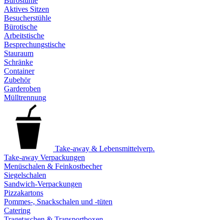
Bürostühle
Aktives Sitzen
Besucherstühle
Bürotische
Arbeitstische
Besprechungstische
Stauraum
Schränke
Container
Zubehör
Garderoben
Mülltrennung
Take-away & Lebensmittelverp.
Take-away Verpackungen
Menüschalen & Feinkostbecher
Siegelschalen
Sandwich-Verpackungen
Pizzakartons
Pommes-, Snackschalen und -tüten
Catering
Tragetaschen & Transportboxen