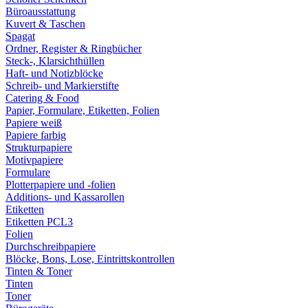
Büroausstattung
Kuvert & Taschen
Spagat
Ordner, Register & Ringbücher
Steck-, Klarsichthüllen
Haft- und Notizblöcke
Schreib- und Markierstifte
Catering & Food
Papier, Formulare, Etiketten, Folien
Papiere weiß
Papiere farbig
Strukturpapiere
Motivpapiere
Formulare
Plotterpapiere und -folien
Additions- und Kassarollen
Etiketten
Etiketten PCL3
Folien
Durchschreibpapiere
Blöcke, Bons, Lose, Eintrittskontrollen
Tinten & Toner
Tinten
Toner