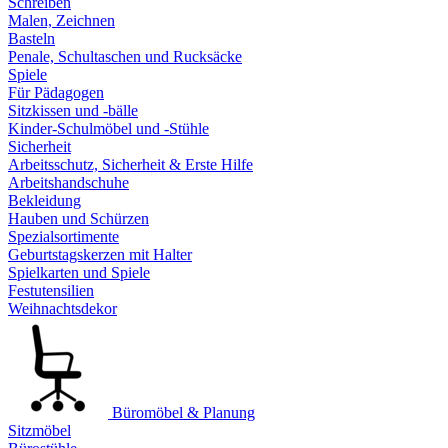
Schreiben
Malen, Zeichnen
Basteln
Penale, Schultaschen und Rucksäcke
Spiele
Für Pädagogen
Sitzkissen und -bälle
Kinder-Schulmöbel und -Stühle
Sicherheit
Arbeitsschutz, Sicherheit & Erste Hilfe
Arbeitshandschuhe
Bekleidung
Hauben und Schürzen
Spezialsortimente
Geburtstagskerzen mit Halter
Spielkarten und Spiele
Festutensilien
Weihnachtsdekor
Büromöbel & Planung
Sitzmöbel