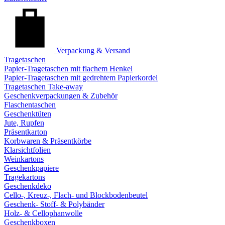
Verpackung & Versand
Tragetaschen
Papier-Tragetaschen mit flachem Henkel
Papier-Tragetaschen mit gedrehtem Papierkordel
Tragetaschen Take-away
Geschenkverpackungen & Zubehör
Flaschentaschen
Geschenktüten
Jute, Rupfen
Präsentkarton
Korbwaren & Präsentkörbe
Klarsichtfolien
Weinkartons
Geschenkpapiere
Tragekartons
Geschenkdeko
Cello-, Kreuz-, Flach- und Blockbodenbeutel
Geschenk- Stoff- & Polybänder
Holz- & Cellophanwolle
Geschenkboxen