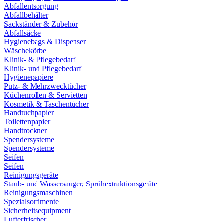
Abfallentsorgung
Abfallbehälter
Sackständer & Zubehör
Abfallsäcke
Hygienebags & Dispenser
Wäschekörbe
Klinik- & Pflegebedarf
Klinik- und Pflegebedarf
Hygienepapiere
Putz- & Mehrzwecktücher
Küchenrollen & Servietten
Kosmetik & Taschentücher
Handtuchpapier
Toilettenpapier
Handtrockner
Spendersysteme
Spendersysteme
Seifen
Seifen
Reinigungsgeräte
Staub- und Wassersauger, Sprühextraktionsgeräte
Reinigungsmaschinen
Spezialsortimente
Sicherheitsequipment
Lufterfrischer