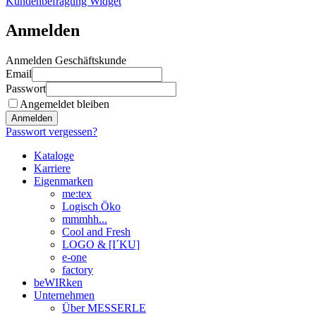
Kundenbefragung Widget
Anmelden
Anmelden Geschäftskunde
Email
Passwort
Angemeldet bleiben
Anmelden
Passwort vergessen?
Kataloge
Karriere
Eigenmarken
me:tex
Logisch Öko
mmmhh...
Cool and Fresh
LOGO & [I´KU]
e-one
factory
beWIRken
Unternehmen
Über MESSERLE