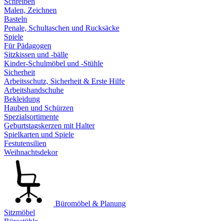
Schreiben
Malen, Zeichnen
Basteln
Penale, Schultaschen und Rucksäcke
Spiele
Für Pädagogen
Sitzkissen und -bälle
Kinder-Schulmöbel und -Stühle
Sicherheit
Arbeitsschutz, Sicherheit & Erste Hilfe
Arbeitshandschuhe
Bekleidung
Hauben und Schürzen
Spezialsortimente
Geburtstagskerzen mit Halter
Spielkarten und Spiele
Festutensilien
Weihnachtsdekor
Büromöbel & Planung
Sitzmöbel