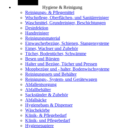
Hygiene & Reinigung
Reinigungs- & Pflegemittel
Wischpflege, Oberflächen- und Sanitärreiniger
Waschmittel, Grundreiniger, Beschichtungen
Desinfektion
Handreiniger
Reinigungsmaterial
Einwascherbezüge, Schienen, Stangensysteme
Eimer, Wachser und Zubehör
Tücher, Bodentücher, Schwämme
Besen und Bürsten
Halter und Bezüge, Tücher und Pressen
Moppbezüge und - halter, Bodenwischsysteme
Reinigungssets und Behälter
Reinigungs-, System- und Gerätewagen
Abfallentsorgung
Abfallbehälter
Sackständer & Zubehör
Abfallsäcke
Hygienebags & Dispenser
Wäschekörbe
Klinik- & Pflegebedarf
Klinik- und Pflegebedarf
Hygienepapiere