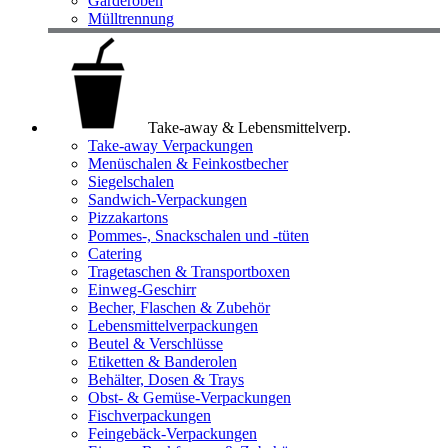
Garderoben
Mülltrennung
Take-away & Lebensmittelverp.
Take-away Verpackungen
Menüschalen & Feinkostbecher
Siegelschalen
Sandwich-Verpackungen
Pizzakartons
Pommes-, Snackschalen und -tüten
Catering
Tragetaschen & Transportboxen
Einweg-Geschirr
Becher, Flaschen & Zubehör
Lebensmittelverpackungen
Beutel & Verschlüsse
Etiketten & Banderolen
Behälter, Dosen & Trays
Obst- & Gemüse-Verpackungen
Fischverpackungen
Feingebäck-Verpackungen