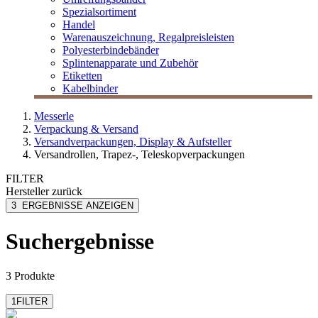
Spezialsortiment
Handel
Warenauszeichnung, Regalpreisleisten
Polyesterbindebänder
Splintenapparate und Zubehör
Etiketten
Kabelbinder
Messerle
Verpackung & Versand
Versandverpackungen, Display & Aufsteller
Versandrollen, Trapez-, Teleskopverpackungen
FILTER
Hersteller
zurück
ColomPac
3
ERGEBNISSE ANZEIGEN
Suchergebnisse
3 Produkte
1
FILTER