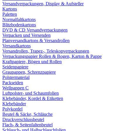
Versandverpackungen, Display & Aufsteller
Kartons
Paletten
Normalfaltkartons
Blitzbodenkartons
DVD & CD Versandverpackungen
Verpacken und Versenden
Planversandkartons & Versandrollen
Versandkartons
Versandrollen, Trapez-, Teleskopverpackungen
Verpackungspapier Rollen & Bogen, Karton & Pappe
Kraftpapiere, Bögen und Rollen
Seidenpapiere
Graupappen, Schrenzpapiere
Polstermaterial
Packseiden
Wellpappen C
Luftpolster- und Schaumfolien
Klebebänder, Kordel & Etiketten
Klebebänder
Polykordel
Beutel & Säcke, Schläuche
Druckverschlussbeutel
Flach- & Seitenfaltenbeutel
Schlauch- und Halbschlauchfolien