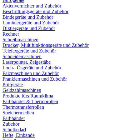
Bürogeräte
Aktenvernichter und Zubehör
Beschriftungsgeräte und Zubehör
Bindegeräte und Zubehör
Laminiergeräte und Zubehör
Diktiergeräte und Zubehör
Rechner
Schreibmaschinen
Drucker, Multifunktionsgeräte und Zubehör
Telefaxgeräte und Zubehör
Schneidemaschinen
Laserpointer, Zeigestäbe
Loch-, Ösgeräte und Zubehör
Falzmaschinen und Zubehör
Frankiermaschinen und Zubehör
Prüfgeräte
Geldzählmaschinen
Produkte fürs Raumklima
Farbbänder & Thermorollen
Thermotransferrollen
Speichermedien
Farbbänder
Zubehör
Schulbedarf
Hefte, Einbände