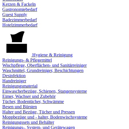
Kerzen & Fackeln
Gastronomiebedarf
Guest Supply
Badezimmerbedarf
Hotelzimmerbedarf
Hygiene & Reinigung
Reinigungs- & Pflegemittel
Wischpflege, Oberflächen- und Sanitärreiniger
Waschmittel, Grundreiniger, Beschichtungen
Desinfektion
Handreiniger
Reinigungsmaterial
Einwascherbezüge, Schienen, Stangensysteme
Eimer, Wachser und Zubehör
Tücher, Bodentücher, Schwämme
Besen und Bürsten
Halter und Bezüge, Tücher und Pressen
Moppbezüge und - halter, Bodenwischsysteme
Reinigungssets und Behälter
Reinigungs-, System- und Gerätewagen