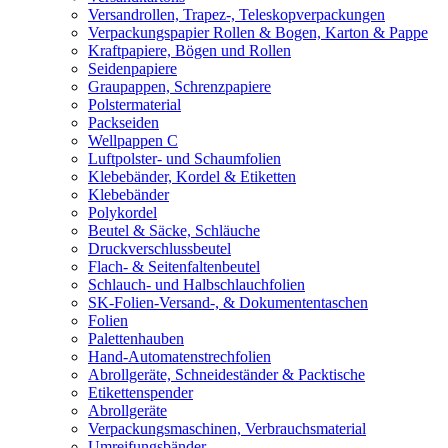
Versandrollen, Trapez-, Teleskopverpackungen
Verpackungspapier Rollen & Bogen, Karton & Pappe
Kraftpapiere, Bögen und Rollen
Seidenpapiere
Graupappen, Schrenzpapiere
Polstermaterial
Packseiden
Wellpappen C
Luftpolster- und Schaumfolien
Klebebänder, Kordel & Etiketten
Klebebänder
Polykordel
Beutel & Säcke, Schläuche
Druckverschlussbeutel
Flach- & Seitenfaltenbeutel
Schlauch- und Halbschlauchfolien
SK-Folien-Versand-, & Dokumententaschen
Folien
Palettenhauben
Hand-Automatenstrechfolien
Abrollgeräte, Schneideständer & Packtische
Etikettenspender
Abrollgeräte
Verpackungsmaschinen, Verbrauchsmaterial
Umreifungsbänder