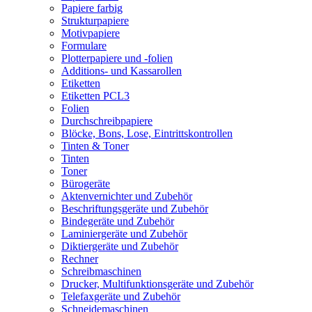
Papiere farbig
Strukturpapiere
Motivpapiere
Formulare
Plotterpapiere und -folien
Additions- und Kassarollen
Etiketten
Etiketten PCL3
Folien
Durchschreibpapiere
Blöcke, Bons, Lose, Eintrittskontrollen
Tinten & Toner
Tinten
Toner
Bürogeräte
Aktenvernichter und Zubehör
Beschriftungsgeräte und Zubehör
Bindegeräte und Zubehör
Laminiergeräte und Zubehör
Diktiergeräte und Zubehör
Rechner
Schreibmaschinen
Drucker, Multifunktionsgeräte und Zubehör
Telefaxgeräte und Zubehör
Schneidemaschinen