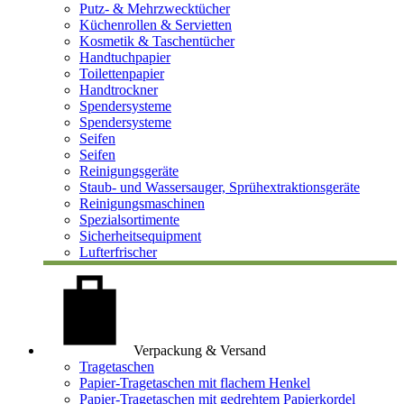
Putz- & Mehrzwecktücher
Küchenrollen & Servietten
Kosmetik & Taschentücher
Handtuchpapier
Toilettenpapier
Handtrockner
Spendersysteme
Spendersysteme
Seifen
Seifen
Reinigungsgeräte
Staub- und Wassersauger, Sprühextraktionsgeräte
Reinigungsmaschinen
Spezialsortimente
Sicherheitsequipment
Lufterfrischer
Verpackung & Versand
Tragetaschen
Papier-Tragetaschen mit flachem Henkel
Papier-Tragetaschen mit gedrehtem Papierkordel