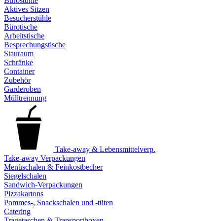
Bürostühle
Aktives Sitzen
Besucherstühle
Bürotische
Arbeitstische
Besprechungstische
Stauraum
Schränke
Container
Zubehör
Garderoben
Mülltrennung
Take-away & Lebensmittelverp.
Take-away Verpackungen
Menüschalen & Feinkostbecher
Siegelschalen
Sandwich-Verpackungen
Pizzakartons
Pommes-, Snackschalen und -tüten
Catering
Tragetaschen & Transportboxen