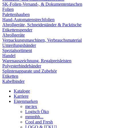
SK-Folien-Versand-, & Dokumententaschen
Folien
Palettenhauben
Hand-Automatenstrechfolien
Abrollgeräte, Schneideständer & Packtische
Etikettenspender
Abrollgeräte
Verpackungsmaschinen, Verbrauchsmaterial
Umreifungsbänder
Spezialsortiment
Handel
Warenauszeichnung, Regalpreisleisten
Polyesterbindebänder
Splintenapparate und Zubehör
Etiketten
Kabelbinder
Kataloge
Karriere
Eigenmarken
me:tex
Logisch Öko
mmmhh...
Cool and Fresh
LOGO & [I´KU]