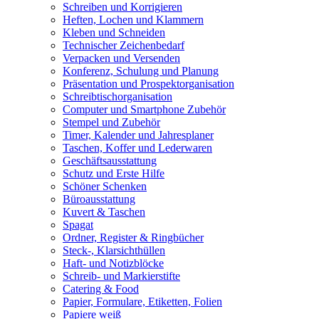
Schreiben und Korrigieren
Heften, Lochen und Klammern
Kleben und Schneiden
Technischer Zeichenbedarf
Verpacken und Versenden
Konferenz, Schulung und Planung
Präsentation und Prospektorganisation
Schreibtischorganisation
Computer und Smartphone Zubehör
Stempel und Zubehör
Timer, Kalender und Jahresplaner
Taschen, Koffer und Lederwaren
Geschäftsausstattung
Schutz und Erste Hilfe
Schöner Schenken
Büroausstattung
Kuvert & Taschen
Spagat
Ordner, Register & Ringbücher
Steck-, Klarsichthüllen
Haft- und Notizblöcke
Schreib- und Markierstifte
Catering & Food
Papier, Formulare, Etiketten, Folien
Papiere weiß