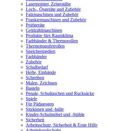
Laserpointer, Zeigestäbe
Loch-, Ösgeräte und Zubehör
Falzmaschinen und Zubehör
Frankiermaschinen und Zubehör
Prüfgeräte
Geldzählmaschinen
Produkte fürs Raumklima
Farbbänder & Thermorollen
Thermotransferrollen
Speichermedien
Farbbänder
Zubehör
Schulbedarf
Hefte, Einbände
Schreiben
Malen, Zeichnen
Basteln
Penale, Schultaschen und Rucksäcke
Spiele
Für Pädagogen
Sitzkissen und -bälle
Kinder-Schulmöbel und -Stühle
Sicherheit
Arbeitsschutz, Sicherheit & Erste Hilfe
Arbeitshandschuhe