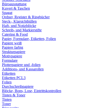
Büroausstattung
Kuvert & Taschen
Spagat
Ordner, Register & Ringbücher
Steck-, Klarsichthüllen
Haft- und Notizblöcke
Schreib- und Markierstifte
Catering & Food
Papier, Formulare, Etiketten, Folien
Papiere weiß
Papiere farbig
Strukturpapiere
Motivpapiere
Formulare
Plotterpapiere und -folien
Additions- und Kassarollen
Etiketten
Etiketten PCL3
Folien
Durchschreibpapiere
Blöcke, Bons, Lose, Eintrittskontrollen
Tinten & Toner
Tinten
Toner