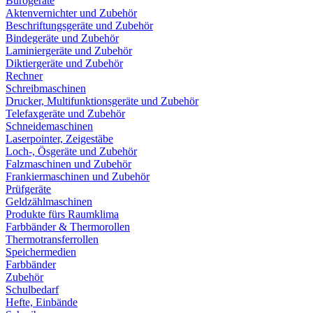
Bürogeräte
Aktenvernichter und Zubehör
Beschriftungsgeräte und Zubehör
Bindegeräte und Zubehör
Laminiergeräte und Zubehör
Diktiergeräte und Zubehör
Rechner
Schreibmaschinen
Drucker, Multifunktionsgeräte und Zubehör
Telefaxgeräte und Zubehör
Schneidemaschinen
Laserpointer, Zeigestäbe
Loch-, Ösgeräte und Zubehör
Falzmaschinen und Zubehör
Frankiermaschinen und Zubehör
Prüfgeräte
Geldzählmaschinen
Produkte fürs Raumklima
Farbbänder & Thermorollen
Thermotransferrollen
Speichermedien
Farbbänder
Zubehör
Schulbedarf
Hefte, Einbände