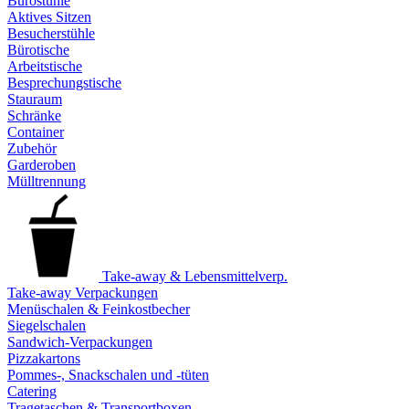
Bürostühle
Aktives Sitzen
Besucherstühle
Bürotische
Arbeitstische
Besprechungstische
Stauraum
Schränke
Container
Zubehör
Garderoben
Mülltrennung
Take-away & Lebensmittelverp.
Take-away Verpackungen
Menüschalen & Feinkostbecher
Siegelschalen
Sandwich-Verpackungen
Pizzakartons
Pommes-, Snackschalen und -tüten
Catering
Tragetaschen & Transportboxen