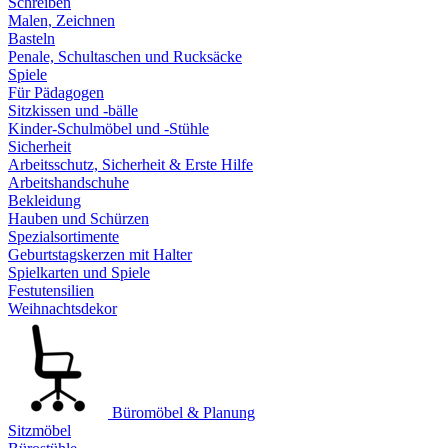
Schreiben
Malen, Zeichnen
Basteln
Penale, Schultaschen und Rucksäcke
Spiele
Für Pädagogen
Sitzkissen und -bälle
Kinder-Schulmöbel und -Stühle
Sicherheit
Arbeitsschutz, Sicherheit & Erste Hilfe
Arbeitshandschuhe
Bekleidung
Hauben und Schürzen
Spezialsortimente
Geburtstagskerzen mit Halter
Spielkarten und Spiele
Festutensilien
Weihnachtsdekor
Büromöbel & Planung
Sitzmöbel