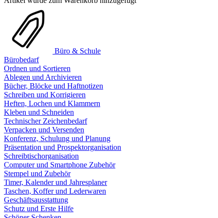
Artikel wurde zum Warenkorb hinzugefügt
Büro & Schule
Bürobedarf
Ordnen und Sortieren
Ablegen und Archivieren
Bücher, Blöcke und Haftnotizen
Schreiben und Korrigieren
Heften, Lochen und Klammern
Kleben und Schneiden
Technischer Zeichenbedarf
Verpacken und Versenden
Konferenz, Schulung und Planung
Präsentation und Prospektorganisation
Schreibtischorganisation
Computer und Smartphone Zubehör
Stempel und Zubehör
Timer, Kalender und Jahresplaner
Taschen, Koffer und Lederwaren
Geschäftsausstattung
Schutz und Erste Hilfe
Schöner Schenken