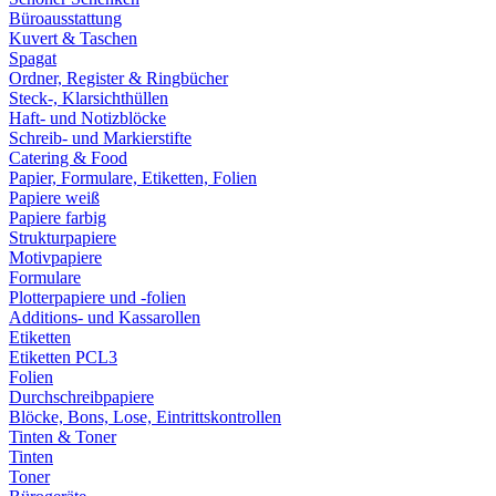
Büroausstattung
Kuvert & Taschen
Spagat
Ordner, Register & Ringbücher
Steck-, Klarsichthüllen
Haft- und Notizblöcke
Schreib- und Markierstifte
Catering & Food
Papier, Formulare, Etiketten, Folien
Papiere weiß
Papiere farbig
Strukturpapiere
Motivpapiere
Formulare
Plotterpapiere und -folien
Additions- und Kassarollen
Etiketten
Etiketten PCL3
Folien
Durchschreibpapiere
Blöcke, Bons, Lose, Eintrittskontrollen
Tinten & Toner
Tinten
Toner