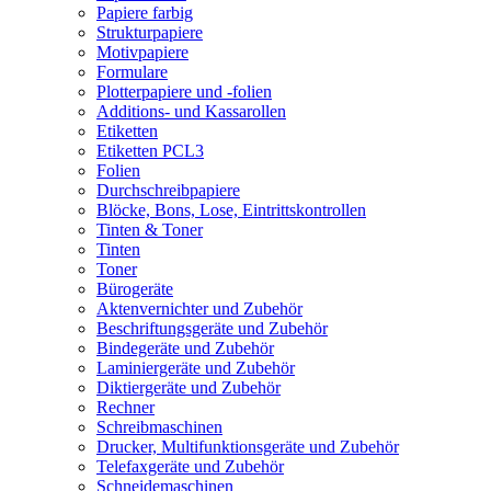
Papiere farbig
Strukturpapiere
Motivpapiere
Formulare
Plotterpapiere und -folien
Additions- und Kassarollen
Etiketten
Etiketten PCL3
Folien
Durchschreibpapiere
Blöcke, Bons, Lose, Eintrittskontrollen
Tinten & Toner
Tinten
Toner
Bürogeräte
Aktenvernichter und Zubehör
Beschriftungsgeräte und Zubehör
Bindegeräte und Zubehör
Laminiergeräte und Zubehör
Diktiergeräte und Zubehör
Rechner
Schreibmaschinen
Drucker, Multifunktionsgeräte und Zubehör
Telefaxgeräte und Zubehör
Schneidemaschinen