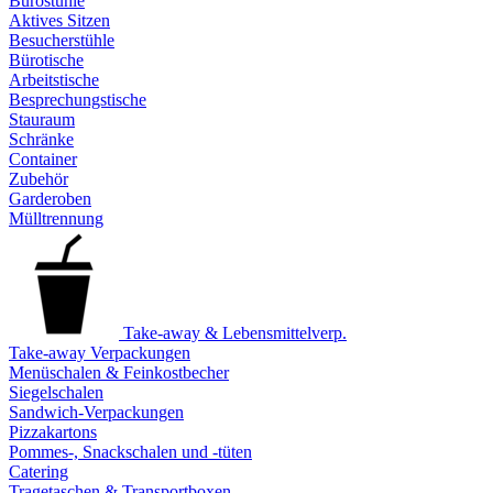
Bürostühle
Aktives Sitzen
Besucherstühle
Bürotische
Arbeitstische
Besprechungstische
Stauraum
Schränke
Container
Zubehör
Garderoben
Mülltrennung
Take-away & Lebensmittelverp.
Take-away Verpackungen
Menüschalen & Feinkostbecher
Siegelschalen
Sandwich-Verpackungen
Pizzakartons
Pommes-, Snackschalen und -tüten
Catering
Tragetaschen & Transportboxen