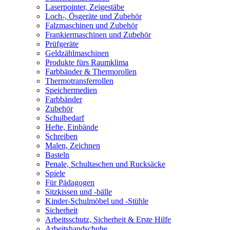
Laserpointer, Zeigestäbe
Loch-, Ösgeräte und Zubehör
Falzmaschinen und Zubehör
Frankiermaschinen und Zubehör
Prüfgeräte
Geldzählmaschinen
Produkte fürs Raumklima
Farbbänder & Thermorollen
Thermotransferrollen
Speichermedien
Farbbänder
Zubehör
Schulbedarf
Hefte, Einbände
Schreiben
Malen, Zeichnen
Basteln
Penale, Schultaschen und Rucksäcke
Spiele
Für Pädagogen
Sitzkissen und -bälle
Kinder-Schulmöbel und -Stühle
Sicherheit
Arbeitsschutz, Sicherheit & Erste Hilfe
Arbeitshandschuhe