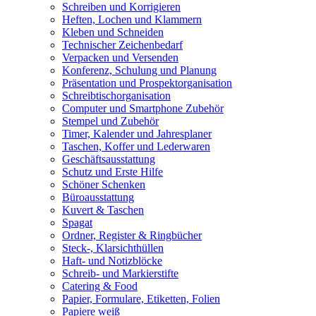
Schreiben und Korrigieren
Heften, Lochen und Klammern
Kleben und Schneiden
Technischer Zeichenbedarf
Verpacken und Versenden
Konferenz, Schulung und Planung
Präsentation und Prospektorganisation
Schreibtischorganisation
Computer und Smartphone Zubehör
Stempel und Zubehör
Timer, Kalender und Jahresplaner
Taschen, Koffer und Lederwaren
Geschäftsausstattung
Schutz und Erste Hilfe
Schöner Schenken
Büroausstattung
Kuvert & Taschen
Spagat
Ordner, Register & Ringbücher
Steck-, Klarsichthüllen
Haft- und Notizblöcke
Schreib- und Markierstifte
Catering & Food
Papier, Formulare, Etiketten, Folien
Papiere weiß