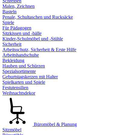
Schreiben
Malen, Zeichnen
Basteln
Penale, Schultaschen und Rucksäcke
Spiele
Für Pädagogen
Sitzkissen und -bälle
Kinder-Schulmöbel und -Stühle
Sicherheit
Arbeitsschutz, Sicherheit & Erste Hilfe
Arbeitshandschuhe
Bekleidung
Hauben und Schürzen
Spezialsortimente
Geburtstagskerzen mit Halter
Spielkarten und Spiele
Festutensilien
Weihnachtsdekor
Büromöbel & Planung
Sitzmöbel