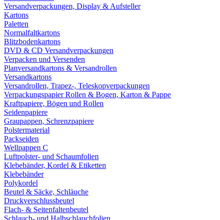
Versandverpackungen, Display & Aufsteller
Kartons
Paletten
Normalfaltkartons
Blitzbodenkartons
DVD & CD Versandverpackungen
Verpacken und Versenden
Planversandkartons & Versandrollen
Versandkartons
Versandrollen, Trapez-, Teleskopverpackungen
Verpackungspapier Rollen & Bogen, Karton & Pappe
Kraftpapiere, Bögen und Rollen
Seidenpapiere
Graupappen, Schrenzpapiere
Polstermaterial
Packseiden
Wellpappen C
Luftpolster- und Schaumfolien
Klebebänder, Kordel & Etiketten
Klebebänder
Polykordel
Beutel & Säcke, Schläuche
Druckverschlussbeutel
Flach- & Seitenfaltenbeutel
Schlauch- und Halbschlauchfolien