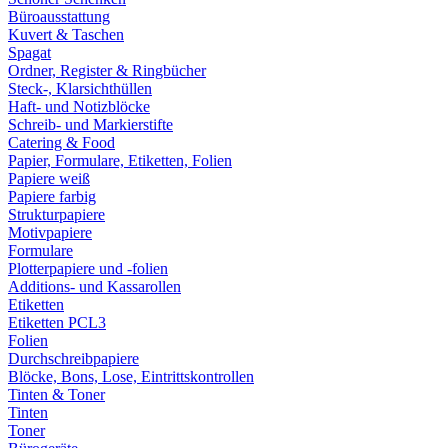
Büroausstattung
Kuvert & Taschen
Spagat
Ordner, Register & Ringbücher
Steck-, Klarsichthüllen
Haft- und Notizblöcke
Schreib- und Markierstifte
Catering & Food
Papier, Formulare, Etiketten, Folien
Papiere weiß
Papiere farbig
Strukturpapiere
Motivpapiere
Formulare
Plotterpapiere und -folien
Additions- und Kassarollen
Etiketten
Etiketten PCL3
Folien
Durchschreibpapiere
Blöcke, Bons, Lose, Eintrittskontrollen
Tinten & Toner
Tinten
Toner