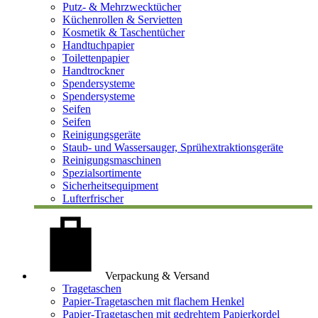
Putz- & Mehrzwecktücher
Küchenrollen & Servietten
Kosmetik & Taschentücher
Handtuchpapier
Toilettenpapier
Handtrockner
Spendersysteme
Spendersysteme
Seifen
Seifen
Reinigungsgeräte
Staub- und Wassersauger, Sprühextraktionsgeräte
Reinigungsmaschinen
Spezialsortimente
Sicherheitsequipment
Lufterfrischer
Verpackung & Versand
Tragetaschen
Papier-Tragetaschen mit flachem Henkel
Papier-Tragetaschen mit gedrehtem Papierkordel