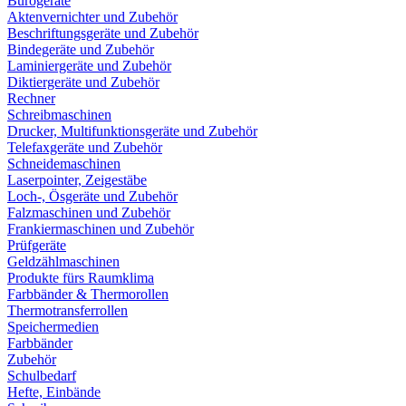
Bürogeräte
Aktenvernichter und Zubehör
Beschriftungsgeräte und Zubehör
Bindegeräte und Zubehör
Laminiergeräte und Zubehör
Diktiergeräte und Zubehör
Rechner
Schreibmaschinen
Drucker, Multifunktionsgeräte und Zubehör
Telefaxgeräte und Zubehör
Schneidemaschinen
Laserpointer, Zeigestäbe
Loch-, Ösgeräte und Zubehör
Falzmaschinen und Zubehör
Frankiermaschinen und Zubehör
Prüfgeräte
Geldzählmaschinen
Produkte fürs Raumklima
Farbbänder & Thermorollen
Thermotransferrollen
Speichermedien
Farbbänder
Zubehör
Schulbedarf
Hefte, Einbände