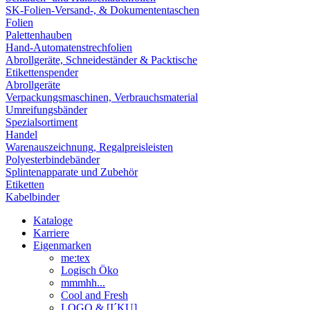
SK-Folien-Versand-, & Dokumententaschen
Folien
Palettenhauben
Hand-Automatenstrechfolien
Abrollgeräte, Schneideständer & Packtische
Etikettenspender
Abrollgeräte
Verpackungsmaschinen, Verbrauchsmaterial
Umreifungsbänder
Spezialsortiment
Handel
Warenauszeichnung, Regalpreisleisten
Polyesterbindebänder
Splintenapparate und Zubehör
Etiketten
Kabelbinder
Kataloge
Karriere
Eigenmarken
me:tex
Logisch Öko
mmmhh...
Cool and Fresh
LOGO & [I´KU]