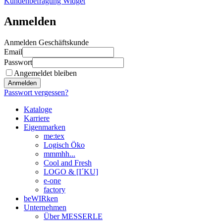
Kundenbefragung Widget
Anmelden
Anmelden Geschäftskunde
Email
Passwort
Angemeldet bleiben
Anmelden
Passwort vergessen?
Kataloge
Karriere
Eigenmarken
me:tex
Logisch Öko
mmmhh...
Cool and Fresh
LOGO & [I´KU]
e-one
factory
beWIRken
Unternehmen
Über MESSERLE