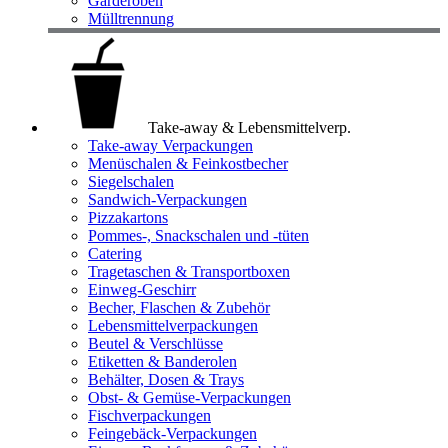
Garderoben
Mülltrennung
Take-away & Lebensmittelverp.
Take-away Verpackungen
Menüschalen & Feinkostbecher
Siegelschalen
Sandwich-Verpackungen
Pizzakartons
Pommes-, Snackschalen und -tüten
Catering
Tragetaschen & Transportboxen
Einweg-Geschirr
Becher, Flaschen & Zubehör
Lebensmittelverpackungen
Beutel & Verschlüsse
Etiketten & Banderolen
Behälter, Dosen & Trays
Obst- & Gemüse-Verpackungen
Fischverpackungen
Feingebäck-Verpackungen