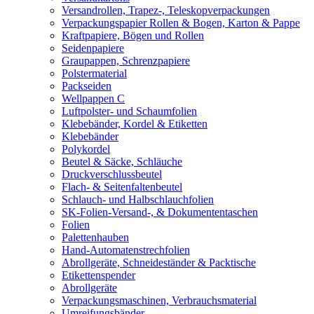
Versandrollen, Trapez-, Teleskopverpackungen
Verpackungspapier Rollen & Bogen, Karton & Pappe
Kraftpapiere, Bögen und Rollen
Seidenpapiere
Graupappen, Schrenzpapiere
Polstermaterial
Packseiden
Wellpappen C
Luftpolster- und Schaumfolien
Klebebänder, Kordel & Etiketten
Klebebänder
Polykordel
Beutel & Säcke, Schläuche
Druckverschlussbeutel
Flach- & Seitenfaltenbeutel
Schlauch- und Halbschlauchfolien
SK-Folien-Versand-, & Dokumententaschen
Folien
Palettenhauben
Hand-Automatenstrechfolien
Abrollgeräte, Schneideständer & Packtische
Etikettenspender
Abrollgeräte
Verpackungsmaschinen, Verbrauchsmaterial
Umreifungsbänder