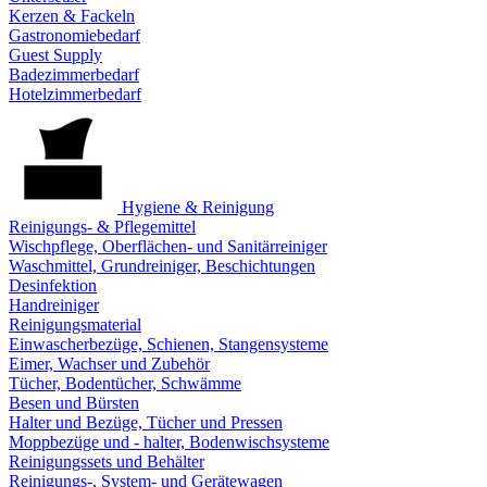
Kerzen & Fackeln
Gastronomiebedarf
Guest Supply
Badezimmerbedarf
Hotelzimmerbedarf
Hygiene & Reinigung
Reinigungs- & Pflegemittel
Wischpflege, Oberflächen- und Sanitärreiniger
Waschmittel, Grundreiniger, Beschichtungen
Desinfektion
Handreiniger
Reinigungsmaterial
Einwascherbezüge, Schienen, Stangensysteme
Eimer, Wachser und Zubehör
Tücher, Bodentücher, Schwämme
Besen und Bürsten
Halter und Bezüge, Tücher und Pressen
Moppbezüge und - halter, Bodenwischsysteme
Reinigungssets und Behälter
Reinigungs-, System- und Gerätewagen