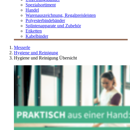
Spezialsortiment
Handel
Warenauszeichnung, Regalpreisleisten
Polyesterbindebänder
Splintenapparate und Zubehör
Etiketten
Kabelbinder
Messerle
Hygiene und Reinigung
Hygiene und Reinigung Übersicht