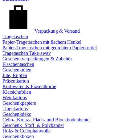
Verpackung & Versand
Tragetaschen
Papier-Tragetaschen mit flachem Henkel
Papier-Tragetaschen mit gedrehtem Papierkordel
Tragetaschen Take-away
Geschenkverpackungen & Zubehör
Flaschentaschen
Geschenktüten
Jute, Rupfen
Präsentkarton
Korbwaren & Präsentkörbe
Klarsichtfolien
Weinkartons
Geschenkpapiere
Tragekartons
Geschenkdeko
Cello-, Kreuz-, Flach- und Blockbodenbeutel
Geschenk- Stoff- & Polybänder
Holz- & Cellophanwolle
Geschenkboxen