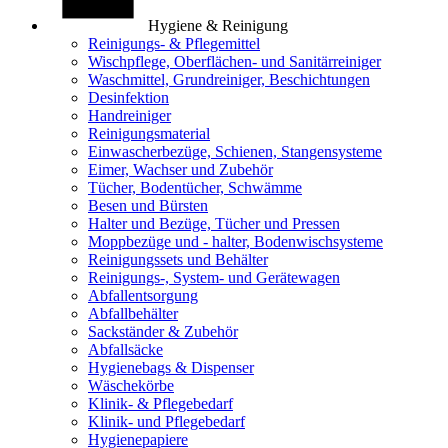
Hygiene & Reinigung
Reinigungs- & Pflegemittel
Wischpflege, Oberflächen- und Sanitärreiniger
Waschmittel, Grundreiniger, Beschichtungen
Desinfektion
Handreiniger
Reinigungsmaterial
Einwascherbezüge, Schienen, Stangensysteme
Eimer, Wachser und Zubehör
Tücher, Bodentücher, Schwämme
Besen und Bürsten
Halter und Bezüge, Tücher und Pressen
Moppbezüge und - halter, Bodenwischsysteme
Reinigungssets und Behälter
Reinigungs-, System- und Gerätewagen
Abfallentsorgung
Abfallbehälter
Sackständer & Zubehör
Abfallsäcke
Hygienebags & Dispenser
Wäschekörbe
Klinik- & Pflegebedarf
Klinik- und Pflegebedarf
Hygienepapiere