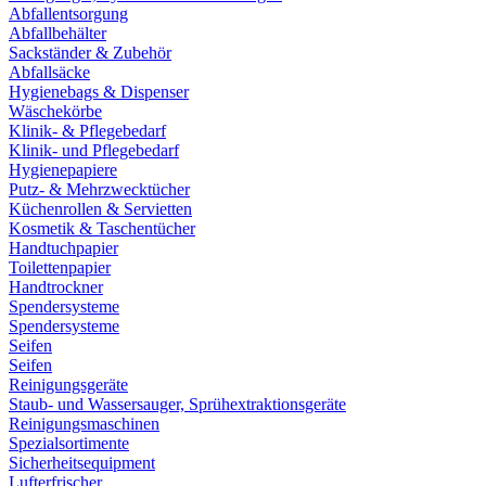
Abfallentsorgung
Abfallbehälter
Sackständer & Zubehör
Abfallsäcke
Hygienebags & Dispenser
Wäschekörbe
Klinik- & Pflegebedarf
Klinik- und Pflegebedarf
Hygienepapiere
Putz- & Mehrzwecktücher
Küchenrollen & Servietten
Kosmetik & Taschentücher
Handtuchpapier
Toilettenpapier
Handtrockner
Spendersysteme
Spendersysteme
Seifen
Seifen
Reinigungsgeräte
Staub- und Wassersauger, Sprühextraktionsgeräte
Reinigungsmaschinen
Spezialsortimente
Sicherheitsequipment
Lufterfrischer