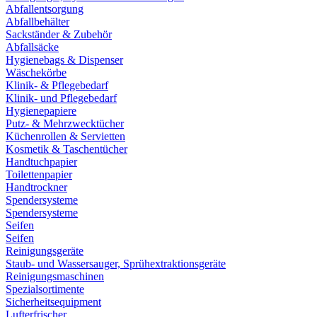
Abfallentsorgung
Abfallbehälter
Sackständer & Zubehör
Abfallsäcke
Hygienebags & Dispenser
Wäschekörbe
Klinik- & Pflegebedarf
Klinik- und Pflegebedarf
Hygienepapiere
Putz- & Mehrzwecktücher
Küchenrollen & Servietten
Kosmetik & Taschentücher
Handtuchpapier
Toilettenpapier
Handtrockner
Spendersysteme
Spendersysteme
Seifen
Seifen
Reinigungsgeräte
Staub- und Wassersauger, Sprühextraktionsgeräte
Reinigungsmaschinen
Spezialsortimente
Sicherheitsequipment
Lufterfrischer