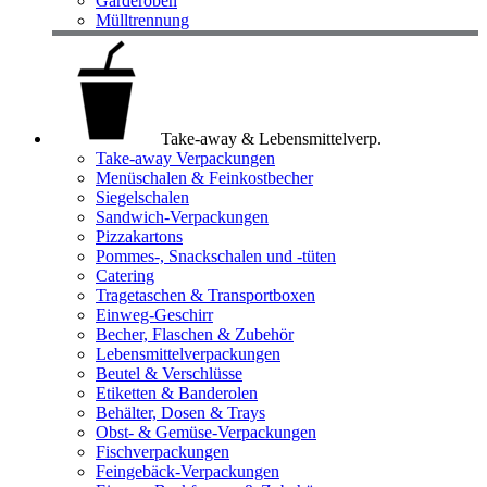
Garderoben
Mülltrennung
Take-away & Lebensmittelverp.
Take-away Verpackungen
Menüschalen & Feinkostbecher
Siegelschalen
Sandwich-Verpackungen
Pizzakartons
Pommes-, Snackschalen und -tüten
Catering
Tragetaschen & Transportboxen
Einweg-Geschirr
Becher, Flaschen & Zubehör
Lebensmittelverpackungen
Beutel & Verschlüsse
Etiketten & Banderolen
Behälter, Dosen & Trays
Obst- & Gemüse-Verpackungen
Fischverpackungen
Feingebäck-Verpackungen