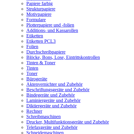
Papiere farbig
Strukturpapiere
Motivpapiere
Formulare
Plotterpapiere und -folien
Additions- und Kassarollen
Etiketten
Etiketten PCL3
Folien
Durchschreibpapiere
Blöcke, Bons, Lose, Eintrittskontrollen
Tinten & Toner
Tinten
Toner
Bürogeräte
Aktenvernichter und Zubehör
Beschriftungsgeräte und Zubehör
Bindegeräte und Zubehör
Laminiergeräte und Zubehör
Diktiergeräte und Zubehör
Rechner
Schreibmaschinen
Drucker, Multifunktionsgeräte und Zubehör
Telefaxgeräte und Zubehör
Schneidemaschinen