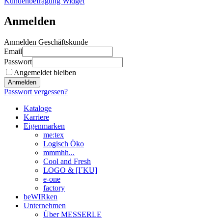
Kundenbefragung Widget
Anmelden
Anmelden Geschäftskunde
Email
Passwort
Angemeldet bleiben
Anmelden
Passwort vergessen?
Kataloge
Karriere
Eigenmarken
me:tex
Logisch Öko
mmmhh...
Cool and Fresh
LOGO & [I´KU]
e-one
factory
beWIRken
Unternehmen
Über MESSERLE