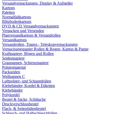
Versandverpackungen, Display & Aufsteller
Kartons
Paletten
Normalfaltkartons
Blitzbodenkartons
DVD & CD Versandverpackungen
Verpacken und Versenden
Planversandkartons & Versandrollen
Versandkartons
Versandrollen, Trapez-, Teleskopverpackungen
Verpackungspapier Rollen & Bogen, Karton & Pappe
Kraftpapiere, Bögen und Rollen
Seidenpapiere
Graupappen, Schrenzpapiere
Polstermaterial
Packseiden
Wellpappen C
Luftpolster- und Schaumfolien
Klebebänder, Kordel & Etiketten
Klebebänder
Polykordel
Beutel & Säcke, Schläuche
Druckverschlussbeutel
Flach- & Seitenfaltenbeutel
Schlauch- und Halbschlauchfolien