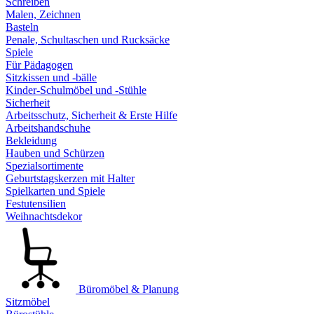
Schreiben
Malen, Zeichnen
Basteln
Penale, Schultaschen und Rucksäcke
Spiele
Für Pädagogen
Sitzkissen und -bälle
Kinder-Schulmöbel und -Stühle
Sicherheit
Arbeitsschutz, Sicherheit & Erste Hilfe
Arbeitshandschuhe
Bekleidung
Hauben und Schürzen
Spezialsortimente
Geburtstagskerzen mit Halter
Spielkarten und Spiele
Festutensilien
Weihnachtsdekor
Büromöbel & Planung
Sitzmöbel