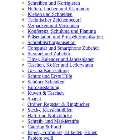
Schreiben und Korrigieren
Heften, Lochen und Klammern
Kleben und Schneiden
Technischer Zeichenbedarf
Verpacken und Versenden
Konferenz, Schulung und Planung
Präsentation und Prospektorganisation
Schreibtischorganisation
Computer und Smartphone Zubehör
Stempel und Zubehör
Timer, Kalender und Jahresplaner
Taschen, Koffer und Lederwaren
Geschäftsausstattung
Schutz und Erste Hilfe
Schöner Schenken
Büroausstattung
Kuvert & Taschen
Spagat
Ordner, Register & Ringbücher
Steck-, Klarsichthüllen
Haft- und Notizblöcke
Schreib- und Markierstifte
Catering & Food
Papier, Formulare, Etiketten, Folien
Papiere weiß