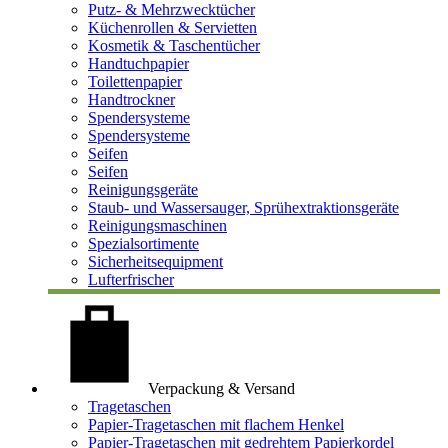
Putz- & Mehrzwecktücher
Küchenrollen & Servietten
Kosmetik & Taschentücher
Handtuchpapier
Toilettenpapier
Handtrockner
Spendersysteme
Spendersysteme
Seifen
Seifen
Reinigungsgeräte
Staub- und Wassersauger, Sprühextraktionsgeräte
Reinigungsmaschinen
Spezialsortimente
Sicherheitsequipment
Lufterfrischer
Verpackung & Versand
Tragetaschen
Papier-Tragetaschen mit flachem Henkel
Papier-Tragetaschen mit gedrehtem Papierkordel