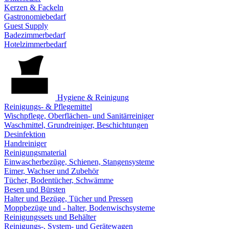
Kerzen & Fackeln
Gastronomiebedarf
Guest Supply
Badezimmerbedarf
Hotelzimmerbedarf
Hygiene & Reinigung
Reinigungs- & Pflegemittel
Wischpflege, Oberflächen- und Sanitärreiniger
Waschmittel, Grundreiniger, Beschichtungen
Desinfektion
Handreiniger
Reinigungsmaterial
Einwascherbezüge, Schienen, Stangensysteme
Eimer, Wachser und Zubehör
Tücher, Bodentücher, Schwämme
Besen und Bürsten
Halter und Bezüge, Tücher und Pressen
Moppbezüge und - halter, Bodenwischsysteme
Reinigungssets und Behälter
Reinigungs-, System- und Gerätewagen