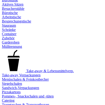
Bürostühle
Aktives Sitzen
Besucherstühle
Bürotische
Arbeitstische
Besprechungstische
Stauraum
Schränke
Container
Zubehör
Garderoben
Mülltrennung
Take-away & Lebensmittelverp.
Take-away Verpackungen
Menüschalen & Feinkostbecher
Siegelschalen
Sandwich-Verpackungen
Pizzakartons
Pommes-, Snackschalen und -tüten
Catering
Tragetaschen & Transportboxen