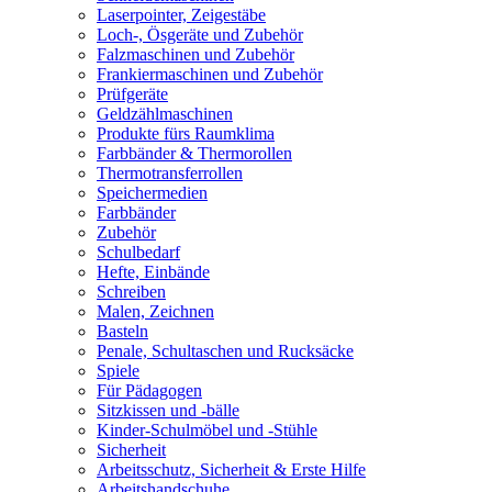
Laserpointer, Zeigestäbe
Loch-, Ösgeräte und Zubehör
Falzmaschinen und Zubehör
Frankiermaschinen und Zubehör
Prüfgeräte
Geldzählmaschinen
Produkte fürs Raumklima
Farbbänder & Thermorollen
Thermotransferrollen
Speichermedien
Farbbänder
Zubehör
Schulbedarf
Hefte, Einbände
Schreiben
Malen, Zeichnen
Basteln
Penale, Schultaschen und Rucksäcke
Spiele
Für Pädagogen
Sitzkissen und -bälle
Kinder-Schulmöbel und -Stühle
Sicherheit
Arbeitsschutz, Sicherheit & Erste Hilfe
Arbeitshandschuhe