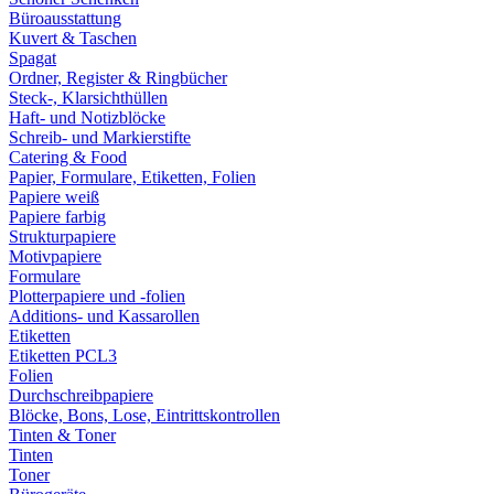
Büroausstattung
Kuvert & Taschen
Spagat
Ordner, Register & Ringbücher
Steck-, Klarsichthüllen
Haft- und Notizblöcke
Schreib- und Markierstifte
Catering & Food
Papier, Formulare, Etiketten, Folien
Papiere weiß
Papiere farbig
Strukturpapiere
Motivpapiere
Formulare
Plotterpapiere und -folien
Additions- und Kassarollen
Etiketten
Etiketten PCL3
Folien
Durchschreibpapiere
Blöcke, Bons, Lose, Eintrittskontrollen
Tinten & Toner
Tinten
Toner