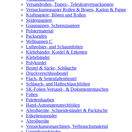
Versandrollen, Trapez-, Teleskopverpackungen
Verpackungspapier Rollen & Bogen, Karton & Pappe
Kraftpapiere, Bögen und Rollen
Seidenpapiere
Graupappen, Schrenzpapiere
Polstermaterial
Packseiden
Wellpappen C
Luftpolster- und Schaumfolien
Klebebänder, Kordel & Etiketten
Klebebänder
Polykordel
Beutel & Säcke, Schläuche
Druckverschlussbeutel
Flach- & Seitenfaltenbeutel
Schlauch- und Halbschlauchfolien
SK-Folien-Versand-, & Dokumententaschen
Folien
Palettenhauben
Hand-Automatenstrechfolien
Abrollgeräte, Schneideständer & Packtische
Etikettenspender
Abrollgeräte
Verpackungsmaschinen, Verbrauchsmaterial
Umreifungsbänder