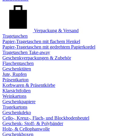
Verpackung & Versand
Tragetaschen
Papier-Tragetaschen mit flachem Henkel
Papier-Tragetaschen mit gedrehtem Papierkordel
Tragetaschen Take-away
Geschenkverpackungen & Zubehör
Flaschentaschen
Geschenktüten
Jute, Rupfen
Präsentkarton
Korbwaren & Präsentkörbe
Klarsichtfolien
Weinkartons
Geschenkpapiere
Tragekartons
Geschenkdeko
Cello-, Kreuz-, Flach- und Blockbodenbeutel
Geschenk- Stoff- & Polybänder
Holz- & Cellophanwolle
Geschenkboxen