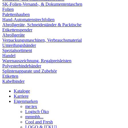
SK-Folien-Versand-, & Dokumententaschen
Folien
Palettenhauben
Hand-Automatenstrechfolien
Abrollgeräte, Schneideständer & Packtische
Etikettenspender
Abrollgeräte
Verpackungsmaschinen, Verbrauchsmaterial
Umreifungsbänder
Spezialsortiment
Handel
Warenauszeichnung, Regalpreisleisten
Polyesterbindebänder
Splintenapparate und Zubehör
Etiketten
Kabelbinder
Kataloge
Karriere
Eigenmarken
me:tex
Logisch Öko
mmmhh...
Cool and Fresh
LOGO & [I´KU]