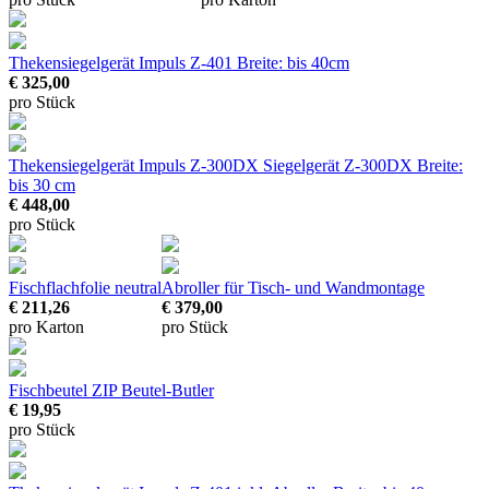
Thekensiegelgerät Impuls Z-401
Breite: bis 40cm
€ 325,00
pro Stück
Thekensiegelgerät Impuls Z-300DX
Siegelgerät Z-300DX Breite:
bis 30 cm
€ 448,00
pro Stück
Fischflachfolie neutral
Abroller für Tisch- und Wandmontage
€ 211,26
€ 379,00
pro Karton
pro Stück
Fischbeutel ZIP Beutel-Butler
€ 19,95
pro Stück