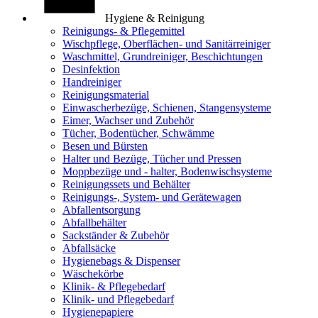
Hygiene & Reinigung
Reinigungs- & Pflegemittel
Wischpflege, Oberflächen- und Sanitärreiniger
Waschmittel, Grundreiniger, Beschichtungen
Desinfektion
Handreiniger
Reinigungsmaterial
Einwascherbezüge, Schienen, Stangensysteme
Eimer, Wachser und Zubehör
Tücher, Bodentücher, Schwämme
Besen und Bürsten
Halter und Bezüge, Tücher und Pressen
Moppbezüge und - halter, Bodenwischsysteme
Reinigungssets und Behälter
Reinigungs-, System- und Gerätewagen
Abfallentsorgung
Abfallbehälter
Sackständer & Zubehör
Abfallsäcke
Hygienebags & Dispenser
Wäschekörbe
Klinik- & Pflegebedarf
Klinik- und Pflegebedarf
Hygienepapiere