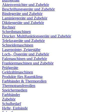
Bürogeräte
Aktenvernichter und Zubehör
Beschriftungsgeräte und Zubehör
Bindegeräte und Zubehör
Laminiergeräte und Zubehör
Diktiergeräte und Zubehör
Rechner
Schreibmaschinen
Drucker, Multifunktionsgeräte und Zubehör
Telefaxgeräte und Zubehör
Schneidemaschinen
Laserpointer, Zeigestäbe
Loch-, Ösgeräte und Zubehör
Falzmaschinen und Zubehör
Frankiermaschinen und Zubehör
Prüfgeräte
Geldzählmaschinen
Produkte fürs Raumklima
Farbbänder & Thermorollen
Thermotransferrollen
Speichermedien
Farbbänder
Zubehör
Schulbedarf
Hefte, Einbände