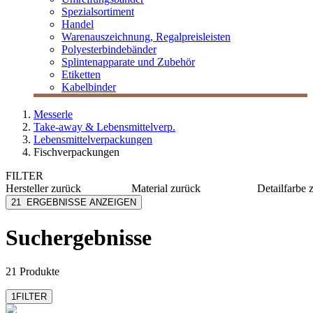
Spezialsortiment
Handel
Warenauszeichnung, Regalpreisleisten
Polyesterbindebänder
Splintenapparate und Zubehör
Etiketten
Kabelbinder
Messerle
Take-away & Lebensmittelverp.
Lebensmittelverpackungen
Fischverpackungen
FILTER
Hersteller
zurück
Material
zurück
Detailfarbe
Cool and Fresh
Metall
alumini
21
ERGEBNISSE ANZEIGEN
Electrolux
Papier alukaschiert
braun
MESSERLE
Teflon
weiß
Suchergebnisse
Papiers-Paviot
Kraft/PE
Kunststoff
mehr anzeigen
21 Produkte
1
FILTER