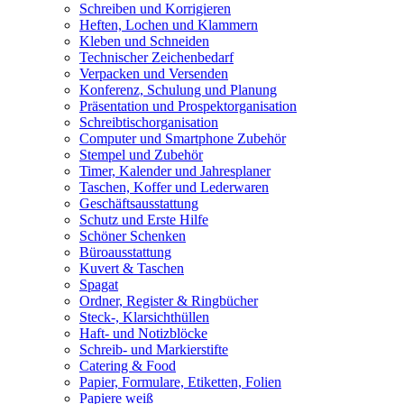
Schreiben und Korrigieren
Heften, Lochen und Klammern
Kleben und Schneiden
Technischer Zeichenbedarf
Verpacken und Versenden
Konferenz, Schulung und Planung
Präsentation und Prospektorganisation
Schreibtischorganisation
Computer und Smartphone Zubehör
Stempel und Zubehör
Timer, Kalender und Jahresplaner
Taschen, Koffer und Lederwaren
Geschäftsausstattung
Schutz und Erste Hilfe
Schöner Schenken
Büroausstattung
Kuvert & Taschen
Spagat
Ordner, Register & Ringbücher
Steck-, Klarsichthüllen
Haft- und Notizblöcke
Schreib- und Markierstifte
Catering & Food
Papier, Formulare, Etiketten, Folien
Papiere weiß