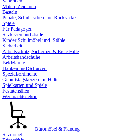
Schreiben
Malen, Zeichnen
Basteln
Penale, Schultaschen und Rucksäcke
Spiele
Für Pädagogen
Sitzkissen und -bälle
Kinder-Schulmöbel und -Stühle
Sicherheit
Arbeitsschutz, Sicherheit & Erste Hilfe
Arbeitshandschuhe
Bekleidung
Hauben und Schürzen
Spezialsortimente
Geburtstagskerzen mit Halter
Spielkarten und Spiele
Festutensilien
Weihnachtsdekor
Büromöbel & Planung
Sitzmöbel