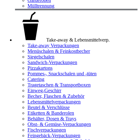
Garderoben
Mülltrennung
Take-away & Lebensmittelverp.
Take-away Verpackungen
Menüschalen & Feinkostbecher
Siegelschalen
Sandwich-Verpackungen
Pizzakartons
Pommes-, Snackschalen und -tüten
Catering
Tragetaschen & Transportboxen
Einweg-Geschirr
Becher, Flaschen & Zubehör
Lebensmittelverpackungen
Beutel & Verschlüsse
Etiketten & Banderolen
Behälter, Dosen & Trays
Obst- & Gemüse-Verpackungen
Fischverpackungen
Feingebäck-Verpackungen