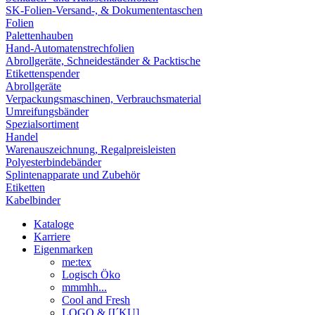
SK-Folien-Versand-, & Dokumententaschen
Folien
Palettenhauben
Hand-Automatenstrechfolien
Abrollgeräte, Schneideständer & Packtische
Etikettenspender
Abrollgeräte
Verpackungsmaschinen, Verbrauchsmaterial
Umreifungsbänder
Spezialsortiment
Handel
Warenauszeichnung, Regalpreisleisten
Polyesterbindebänder
Splintenapparate und Zubehör
Etiketten
Kabelbinder
Kataloge
Karriere
Eigenmarken
me:tex
Logisch Öko
mmmhh...
Cool and Fresh
LOGO & [I´KU]