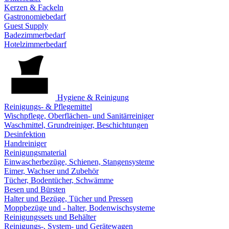
Kerzen & Fackeln
Gastronomiebedarf
Guest Supply
Badezimmerbedarf
Hotelzimmerbedarf
Hygiene & Reinigung
Reinigungs- & Pflegemittel
Wischpflege, Oberflächen- und Sanitärreiniger
Waschmittel, Grundreiniger, Beschichtungen
Desinfektion
Handreiniger
Reinigungsmaterial
Einwascherbezüge, Schienen, Stangensysteme
Eimer, Wachser und Zubehör
Tücher, Bodentücher, Schwämme
Besen und Bürsten
Halter und Bezüge, Tücher und Pressen
Moppbezüge und - halter, Bodenwischsysteme
Reinigungssets und Behälter
Reinigungs-, System- und Gerätewagen