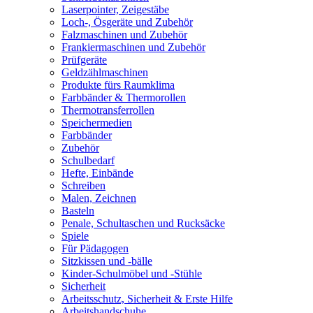
Laserpointer, Zeigestäbe
Loch-, Ösgeräte und Zubehör
Falzmaschinen und Zubehör
Frankiermaschinen und Zubehör
Prüfgeräte
Geldzählmaschinen
Produkte fürs Raumklima
Farbbänder & Thermorollen
Thermotransferrollen
Speichermedien
Farbbänder
Zubehör
Schulbedarf
Hefte, Einbände
Schreiben
Malen, Zeichnen
Basteln
Penale, Schultaschen und Rucksäcke
Spiele
Für Pädagogen
Sitzkissen und -bälle
Kinder-Schulmöbel und -Stühle
Sicherheit
Arbeitsschutz, Sicherheit & Erste Hilfe
Arbeitshandschuhe