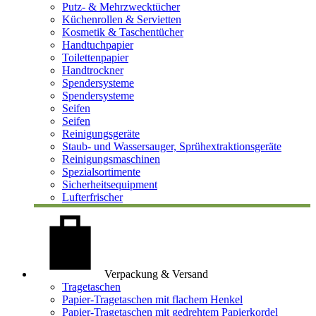
Putz- & Mehrzwecktücher
Küchenrollen & Servietten
Kosmetik & Taschentücher
Handtuchpapier
Toilettenpapier
Handtrockner
Spendersysteme
Spendersysteme
Seifen
Seifen
Reinigungsgeräte
Staub- und Wassersauger, Sprühextraktionsgeräte
Reinigungsmaschinen
Spezialsortimente
Sicherheitsequipment
Lufterfrischer
Verpackung & Versand
Tragetaschen
Papier-Tragetaschen mit flachem Henkel
Papier-Tragetaschen mit gedrehtem Papierkordel