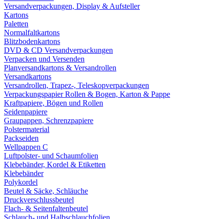
Versandverpackungen, Display & Aufsteller
Kartons
Paletten
Normalfaltkartons
Blitzbodenkartons
DVD & CD Versandverpackungen
Verpacken und Versenden
Planversandkartons & Versandrollen
Versandkartons
Versandrollen, Trapez-, Teleskopverpackungen
Verpackungspapier Rollen & Bogen, Karton & Pappe
Kraftpapiere, Bögen und Rollen
Seidenpapiere
Graupappen, Schrenzpapiere
Polstermaterial
Packseiden
Wellpappen C
Luftpolster- und Schaumfolien
Klebebänder, Kordel & Etiketten
Klebebänder
Polykordel
Beutel & Säcke, Schläuche
Druckverschlussbeutel
Flach- & Seitenfaltenbeutel
Schlauch- und Halbschlauchfolien