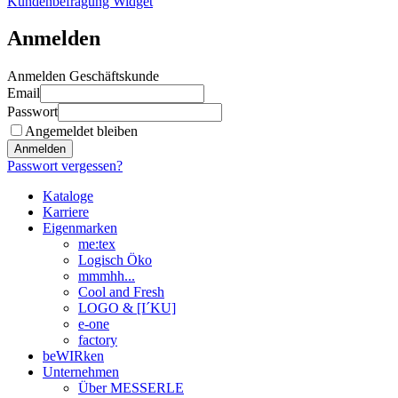
Kundenbefragung Widget
Anmelden
Anmelden Geschäftskunde
Email
Passwort
Angemeldet bleiben
Anmelden
Passwort vergessen?
Kataloge
Karriere
Eigenmarken
me:tex
Logisch Öko
mmmhh...
Cool and Fresh
LOGO & [I´KU]
e-one
factory
beWIRken
Unternehmen
Über MESSERLE