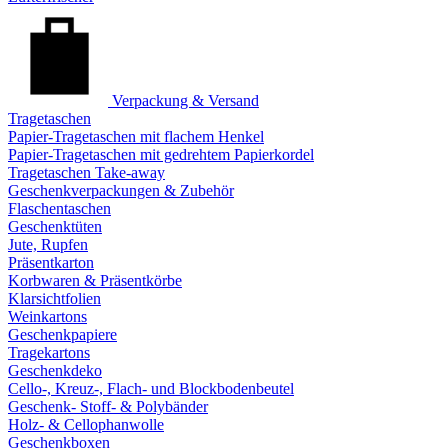
Verpackung & Versand
Tragetaschen
Papier-Tragetaschen mit flachem Henkel
Papier-Tragetaschen mit gedrehtem Papierkordel
Tragetaschen Take-away
Geschenkverpackungen & Zubehör
Flaschentaschen
Geschenktüten
Jute, Rupfen
Präsentkarton
Korbwaren & Präsentkörbe
Klarsichtfolien
Weinkartons
Geschenkpapiere
Tragekartons
Geschenkdeko
Cello-, Kreuz-, Flach- und Blockbodenbeutel
Geschenk- Stoff- & Polybänder
Holz- & Cellophanwolle
Geschenkboxen