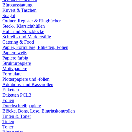
Büroausstattung
Kuvert & Taschen
Spagat
Ordner, Register & Ringbücher
Steck-, Klarsichthüllen
Haft- und Notizblöcke
Schreib- und Markierstifte
Catering & Food
Papier, Formulare, Etiketten, Folien
Papiere weiß
Papiere farbig
Strukturpapiere
Motivpapiere
Formulare
Plotterpapiere und -folien
Additions- und Kassarollen
Etiketten
Etiketten PCL3
Folien
Durchschreibpapiere
Blöcke, Bons, Lose, Eintrittskontrollen
Tinten & Toner
Tinten
Toner