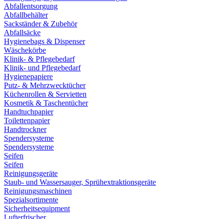
Abfallentsorgung
Abfallbehälter
Sackständer & Zubehör
Abfallsäcke
Hygienebags & Dispenser
Wäschekörbe
Klinik- & Pflegebedarf
Klinik- und Pflegebedarf
Hygienepapiere
Putz- & Mehrzwecktücher
Küchenrollen & Servietten
Kosmetik & Taschentücher
Handtuchpapier
Toilettenpapier
Handtrockner
Spendersysteme
Spendersysteme
Seifen
Seifen
Reinigungsgeräte
Staub- und Wassersauger, Sprühextraktionsgeräte
Reinigungsmaschinen
Spezialsortimente
Sicherheitsequipment
Lufterfrischer