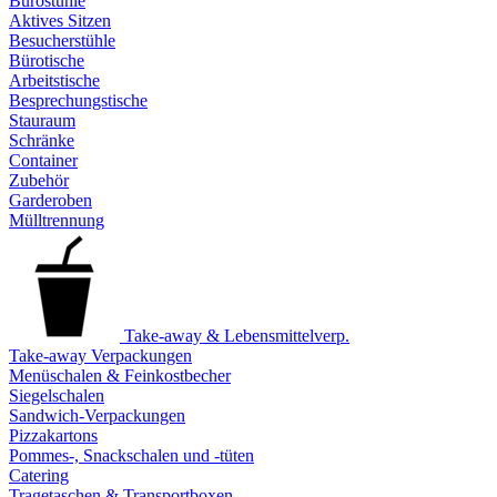
Bürostühle
Aktives Sitzen
Besucherstühle
Bürotische
Arbeitstische
Besprechungstische
Stauraum
Schränke
Container
Zubehör
Garderoben
Mülltrennung
Take-away & Lebensmittelverp.
Take-away Verpackungen
Menüschalen & Feinkostbecher
Siegelschalen
Sandwich-Verpackungen
Pizzakartons
Pommes-, Snackschalen und -tüten
Catering
Tragetaschen & Transportboxen