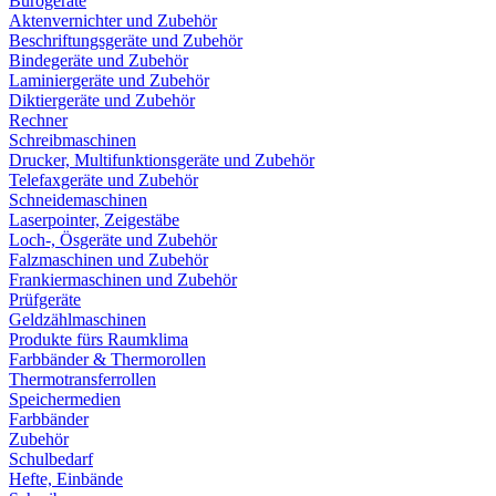
Bürogeräte
Aktenvernichter und Zubehör
Beschriftungsgeräte und Zubehör
Bindegeräte und Zubehör
Laminiergeräte und Zubehör
Diktiergeräte und Zubehör
Rechner
Schreibmaschinen
Drucker, Multifunktionsgeräte und Zubehör
Telefaxgeräte und Zubehör
Schneidemaschinen
Laserpointer, Zeigestäbe
Loch-, Ösgeräte und Zubehör
Falzmaschinen und Zubehör
Frankiermaschinen und Zubehör
Prüfgeräte
Geldzählmaschinen
Produkte fürs Raumklima
Farbbänder & Thermorollen
Thermotransferrollen
Speichermedien
Farbbänder
Zubehör
Schulbedarf
Hefte, Einbände