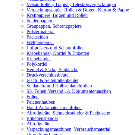
Versandrollen, Trapez-, Teleskopverpackungen
Verpackungspapier Rollen & Bogen, Karton & Pappe
Kraftpapiere, Bögen und Rollen
Seidenpapiere
Graupappen, Schrenzpapiere
Polstermaterial
Packseiden
Wellpappen C
Luftpolster- und Schaumfolien
Klebebänder, Kordel & Etiketten
Klebebänder
Polykordel
Beutel & Säcke, Schläuche
Druckverschlussbeutel
Flach- & Seitenfaltenbeutel
Schlauch- und Halbschlauchfolien
SK-Folien-Versand-, & Dokumententaschen
Folien
Palettenhauben
Hand-Automatenstrechfolien
Abrollgeräte, Schneideständer & Packtische
Etikettenspender
Abrollgeräte
Verpackungsmaschinen, Verbrauchsmaterial
Umreifungsbänder