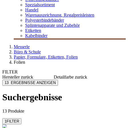
Spezialsortiment
Handel
Warenauszeichnung, Regalpreisleisten
Polyesterbindebänder
Splintenapparate und Zubehör
Etiketten
Kabelbinder
Messerle
Büro & Schule
Papier, Formulare, Etiketten, Folien
Folien
FILTER
Hersteller
zurück
Detailfarbe
zurück
Avery Zweckform
glasklar
13
ERGEBNISSE ANZEIGEN
Sigel
transparent
Suchergebnisse
13 Produkte
1
FILTER