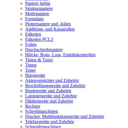
Papiere farbig
Strukturpapiere
Motivpapiere
Formulare
Plotterpapiere und -folien
Additions- und Kassarollen
Etiketten
Etiketten PCL3
Folien
Durchschreibpapiere
Blöcke, Bons, Lose, Eintrittskontrollen
Tinten & Toner
Tinten
Toner
Bürogeräte
Aktenvernichter und Zubehör
Beschriftungsgeräte und Zubehör
Bindegeräte und Zubehör
Laminiergeräte und Zubehör
Diktiergeräte und Zubehör
Rechner
Schreibmaschinen
Drucker, Multifunktionsgeräte und Zubehör
Telefaxgeräte und Zubehör
Schneidemaschinen