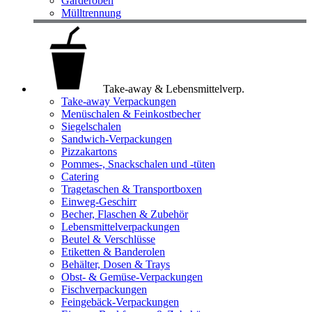
Garderoben
Mülltrennung
Take-away & Lebensmittelverp.
Take-away Verpackungen
Menüschalen & Feinkostbecher
Siegelschalen
Sandwich-Verpackungen
Pizzakartons
Pommes-, Snackschalen und -tüten
Catering
Tragetaschen & Transportboxen
Einweg-Geschirr
Becher, Flaschen & Zubehör
Lebensmittelverpackungen
Beutel & Verschlüsse
Etiketten & Banderolen
Behälter, Dosen & Trays
Obst- & Gemüse-Verpackungen
Fischverpackungen
Feingebäck-Verpackungen