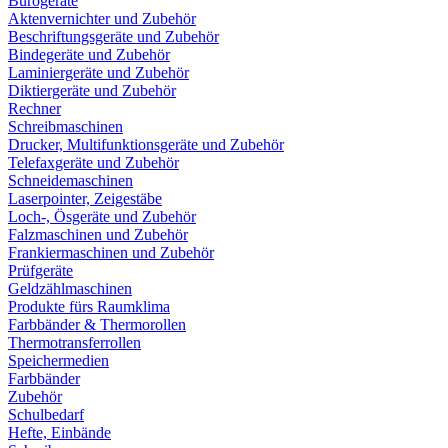
Bürogeräte
Aktenvernichter und Zubehör
Beschriftungsgeräte und Zubehör
Bindegeräte und Zubehör
Laminiergeräte und Zubehör
Diktiergeräte und Zubehör
Rechner
Schreibmaschinen
Drucker, Multifunktionsgeräte und Zubehör
Telefaxgeräte und Zubehör
Schneidemaschinen
Laserpointer, Zeigestäbe
Loch-, Ösgeräte und Zubehör
Falzmaschinen und Zubehör
Frankiermaschinen und Zubehör
Prüfgeräte
Geldzählmaschinen
Produkte fürs Raumklima
Farbbänder & Thermorollen
Thermotransferrollen
Speichermedien
Farbbänder
Zubehör
Schulbedarf
Hefte, Einbände