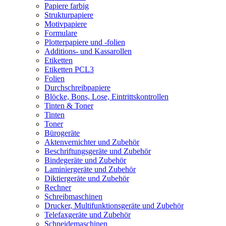
Papiere farbig
Strukturpapiere
Motivpapiere
Formulare
Plotterpapiere und -folien
Additions- und Kassarollen
Etiketten
Etiketten PCL3
Folien
Durchschreibpapiere
Blöcke, Bons, Lose, Eintrittskontrollen
Tinten & Toner
Tinten
Toner
Bürogeräte
Aktenvernichter und Zubehör
Beschriftungsgeräte und Zubehör
Bindegeräte und Zubehör
Laminiergeräte und Zubehör
Diktiergeräte und Zubehör
Rechner
Schreibmaschinen
Drucker, Multifunktionsgeräte und Zubehör
Telefaxgeräte und Zubehör
Schneidemaschinen