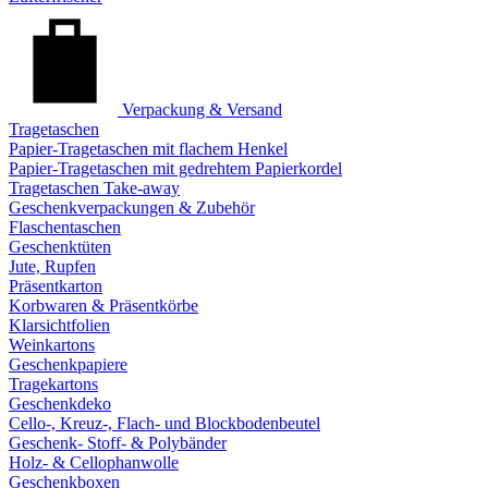
Verpackung & Versand
Tragetaschen
Papier-Tragetaschen mit flachem Henkel
Papier-Tragetaschen mit gedrehtem Papierkordel
Tragetaschen Take-away
Geschenkverpackungen & Zubehör
Flaschentaschen
Geschenktüten
Jute, Rupfen
Präsentkarton
Korbwaren & Präsentkörbe
Klarsichtfolien
Weinkartons
Geschenkpapiere
Tragekartons
Geschenkdeko
Cello-, Kreuz-, Flach- und Blockbodenbeutel
Geschenk- Stoff- & Polybänder
Holz- & Cellophanwolle
Geschenkboxen