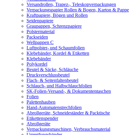
Versandrollen, Trapez-, Teleskopverpackungen
Verpackungspapier Rollen & Bogen, Karton & Pappe
Kraftpapiere, Bögen und Rollen
Seidenpapiere
Graupappen, Schrenzpapiere
Polstermaterial
Packseiden
Wellpappen C
Luftpolster- und Schaumfolien
Klebebänder, Kordel & Etiketten
Klebebänder
Polykordel
Beutel & Säcke, Schläuche
Druckverschlussbeutel
Flach- & Seitenfaltenbeutel
Schlauch- und Halbschlauchfolien
SK-Folien-Versand-, & Dokumententaschen
Folien
Palettenhauben
Hand-Automatenstrechfolien
Abrollgeräte, Schneideständer & Packtische
Etikettenspender
Abrollgeräte
Verpackungsmaschinen, Verbrauchsmaterial
Umreifungsbänder