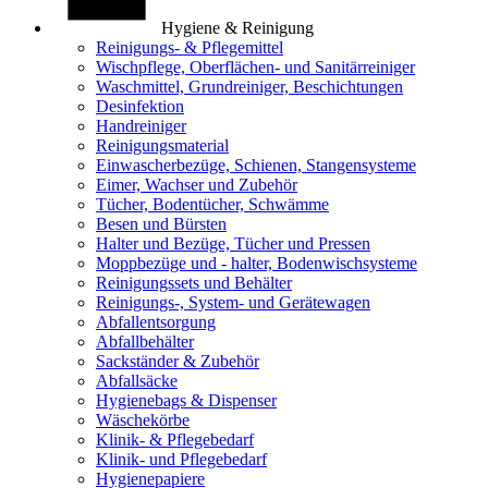
Hygiene & Reinigung
Reinigungs- & Pflegemittel
Wischpflege, Oberflächen- und Sanitärreiniger
Waschmittel, Grundreiniger, Beschichtungen
Desinfektion
Handreiniger
Reinigungsmaterial
Einwascherbezüge, Schienen, Stangensysteme
Eimer, Wachser und Zubehör
Tücher, Bodentücher, Schwämme
Besen und Bürsten
Halter und Bezüge, Tücher und Pressen
Moppbezüge und - halter, Bodenwischsysteme
Reinigungssets und Behälter
Reinigungs-, System- und Gerätewagen
Abfallentsorgung
Abfallbehälter
Sackständer & Zubehör
Abfallsäcke
Hygienebags & Dispenser
Wäschekörbe
Klinik- & Pflegebedarf
Klinik- und Pflegebedarf
Hygienepapiere