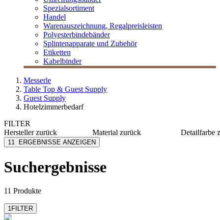
Spezialsortiment
Handel
Warenauszeichnung, Regalpreisleisten
Polyesterbindebänder
Splintenapparate und Zubehör
Etiketten
Kabelbinder
Messerle
Table Top & Guest Supply
Guest Supply
Hotelzimmerbedarf
FILTER
Hersteller
zurück
Material
zurück
Detailfarbe
Coronet
Frottee
grün
11
ERGEBNISSE ANZEIGEN
Hagspiel, Fußach
Holz
natur
MESSERLE
Polystyrol
nussbra
Suchergebnisse
Metall
schwarz
weiß
11 Produkte
1
FILTER