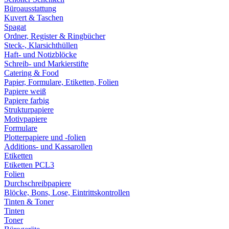
Büroausstattung
Kuvert & Taschen
Spagat
Ordner, Register & Ringbücher
Steck-, Klarsichthüllen
Haft- und Notizblöcke
Schreib- und Markierstifte
Catering & Food
Papier, Formulare, Etiketten, Folien
Papiere weiß
Papiere farbig
Strukturpapiere
Motivpapiere
Formulare
Plotterpapiere und -folien
Additions- und Kassarollen
Etiketten
Etiketten PCL3
Folien
Durchschreibpapiere
Blöcke, Bons, Lose, Eintrittskontrollen
Tinten & Toner
Tinten
Toner