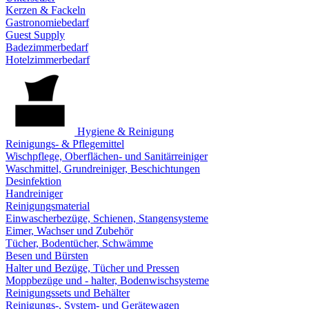
Kerzen & Fackeln
Gastronomiebedarf
Guest Supply
Badezimmerbedarf
Hotelzimmerbedarf
Hygiene & Reinigung
Reinigungs- & Pflegemittel
Wischpflege, Oberflächen- und Sanitärreiniger
Waschmittel, Grundreiniger, Beschichtungen
Desinfektion
Handreiniger
Reinigungsmaterial
Einwascherbezüge, Schienen, Stangensysteme
Eimer, Wachser und Zubehör
Tücher, Bodentücher, Schwämme
Besen und Bürsten
Halter und Bezüge, Tücher und Pressen
Moppbezüge und - halter, Bodenwischsysteme
Reinigungssets und Behälter
Reinigungs-, System- und Gerätewagen