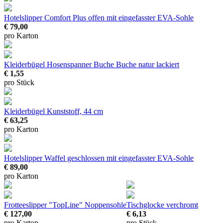
Hotelslipper Comfort Plus offen
mit eingefasster EVA-Sohle
€ 79,00
pro Karton
Kleiderbügel Hosenspanner Buche
Buche natur lackiert
€ 1,55
pro Stück
Kleiderbügel
Kunststoff, 44 cm
€ 63,25
pro Karton
Hotelslipper Waffel geschlossen
mit eingefasster EVA-Sohle
€ 89,00
pro Karton
Frotteeslipper "TopLine"
Noppensohle
Tischglocke verchromt
€ 127,00
€ 6,13
pro Karton
pro Stück