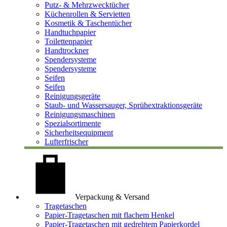
Putz- & Mehrzwecktücher
Küchenrollen & Servietten
Kosmetik & Taschentücher
Handtuchpapier
Toilettenpapier
Handtrockner
Spendersysteme
Spendersysteme
Seifen
Seifen
Reinigungsgeräte
Staub- und Wassersauger, Sprühextraktionsgeräte
Reinigungsmaschinen
Spezialsortimente
Sicherheitsequipment
Lufterfrischer
Verpackung & Versand
Tragetaschen
Papier-Tragetaschen mit flachem Henkel
Papier-Tragetaschen mit gedrehtem Papierkordel