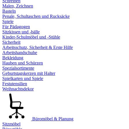
Schreiben
Malen, Zeichnen
Basteln
Penale, Schultaschen und Rucksäcke
Spiele
Für Pädagogen
Sitzkissen und -bälle
Kinder-Schulmöbel und -Stühle
Sicherheit
Arbeitsschutz, Sicherheit & Erste Hilfe
Arbeitshandschuhe
Bekleidung
Hauben und Schürzen
Spezialsortimente
Geburtstagskerzen mit Halter
Spielkarten und Spiele
Festutensilien
Weihnachtsdekor
Büromöbel & Planung
Sitzmöbel