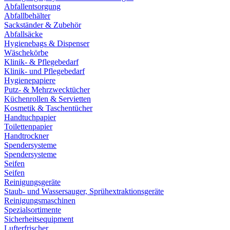
Abfallentsorgung
Abfallbehälter
Sackständer & Zubehör
Abfallsäcke
Hygienebags & Dispenser
Wäschekörbe
Klinik- & Pflegebedarf
Klinik- und Pflegebedarf
Hygienepapiere
Putz- & Mehrzwecktücher
Küchenrollen & Servietten
Kosmetik & Taschentücher
Handtuchpapier
Toilettenpapier
Handtrockner
Spendersysteme
Spendersysteme
Seifen
Seifen
Reinigungsgeräte
Staub- und Wassersauger, Sprühextraktionsgeräte
Reinigungsmaschinen
Spezialsortimente
Sicherheitsequipment
Lufterfrischer