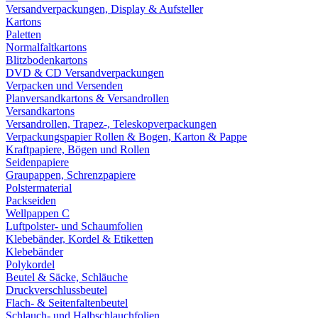
Versandverpackungen, Display & Aufsteller
Kartons
Paletten
Normalfaltkartons
Blitzbodenkartons
DVD & CD Versandverpackungen
Verpacken und Versenden
Planversandkartons & Versandrollen
Versandkartons
Versandrollen, Trapez-, Teleskopverpackungen
Verpackungspapier Rollen & Bogen, Karton & Pappe
Kraftpapiere, Bögen und Rollen
Seidenpapiere
Graupappen, Schrenzpapiere
Polstermaterial
Packseiden
Wellpappen C
Luftpolster- und Schaumfolien
Klebebänder, Kordel & Etiketten
Klebebänder
Polykordel
Beutel & Säcke, Schläuche
Druckverschlussbeutel
Flach- & Seitenfaltenbeutel
Schlauch- und Halbschlauchfolien