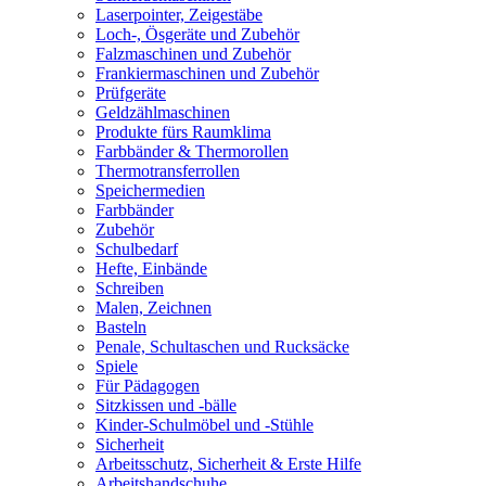
Laserpointer, Zeigestäbe
Loch-, Ösgeräte und Zubehör
Falzmaschinen und Zubehör
Frankiermaschinen und Zubehör
Prüfgeräte
Geldzählmaschinen
Produkte fürs Raumklima
Farbbänder & Thermorollen
Thermotransferrollen
Speichermedien
Farbbänder
Zubehör
Schulbedarf
Hefte, Einbände
Schreiben
Malen, Zeichnen
Basteln
Penale, Schultaschen und Rucksäcke
Spiele
Für Pädagogen
Sitzkissen und -bälle
Kinder-Schulmöbel und -Stühle
Sicherheit
Arbeitsschutz, Sicherheit & Erste Hilfe
Arbeitshandschuhe