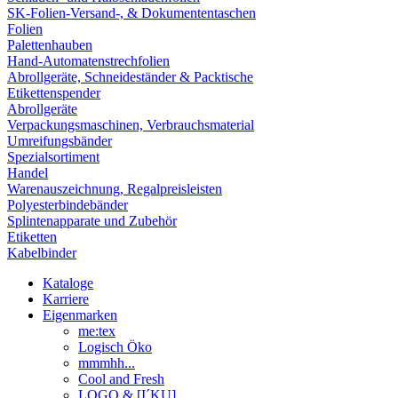
SK-Folien-Versand-, & Dokumententaschen
Folien
Palettenhauben
Hand-Automatenstrechfolien
Abrollgeräte, Schneideständer & Packtische
Etikettenspender
Abrollgeräte
Verpackungsmaschinen, Verbrauchsmaterial
Umreifungsbänder
Spezialsortiment
Handel
Warenauszeichnung, Regalpreisleisten
Polyesterbindebänder
Splintenapparate und Zubehör
Etiketten
Kabelbinder
Kataloge
Karriere
Eigenmarken
me:tex
Logisch Öko
mmmhh...
Cool and Fresh
LOGO & [I´KU]