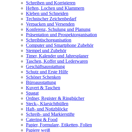
Schreiben und Korrigieren
Heften, Lochen und Klammern
Kleben und Schneiden
Technischer Zeichenbedarf
Verpacken und Versenden
Konferenz, Schulung und Planung
Präsentation und Prospektorganisation
Schreibtischorganisation
Computer und Smartphone Zubehör
Stempel und Zubehör
Timer, Kalender und Jahresplaner
Taschen, Koffer und Lederwaren
Geschäftsausstattung
Schutz und Erste Hilfe
Schöner Schenken
Büroausstattung
Kuvert & Taschen
Spagat
Ordner, Register & Ringbücher
Steck-, Klarsichthüllen
Haft- und Notizblöcke
Schreib- und Markierstifte
Catering & Food
Papier, Formulare, Etiketten, Folien
Papiere weiß