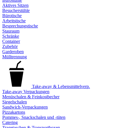
Bürostühle
Aktives Sitzen
Besucherstühle
Bürotische
Arbeitstische
Besprechungstische
Stauraum
Schränke
Container
Zubehör
Garderoben
Mülltrennung
Take-away & Lebensmittelverp.
Take-away Verpackungen
Menüschalen & Feinkostbecher
Siegelschalen
Sandwich-Verpackungen
Pizzakartons
Pommes-, Snackschalen und -tüten
Catering
Tragetaschen & Transportboxen