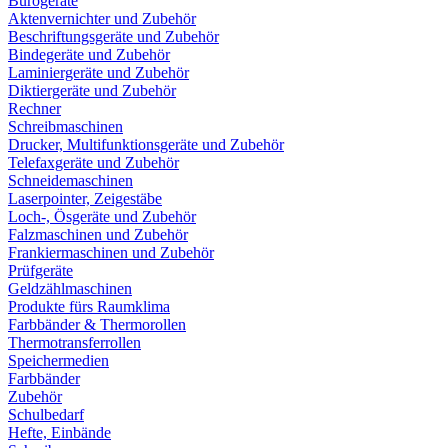
Bürogeräte
Aktenvernichter und Zubehör
Beschriftungsgeräte und Zubehör
Bindegeräte und Zubehör
Laminiergeräte und Zubehör
Diktiergeräte und Zubehör
Rechner
Schreibmaschinen
Drucker, Multifunktionsgeräte und Zubehör
Telefaxgeräte und Zubehör
Schneidemaschinen
Laserpointer, Zeigestäbe
Loch-, Ösgeräte und Zubehör
Falzmaschinen und Zubehör
Frankiermaschinen und Zubehör
Prüfgeräte
Geldzählmaschinen
Produkte fürs Raumklima
Farbbänder & Thermorollen
Thermotransferrollen
Speichermedien
Farbbänder
Zubehör
Schulbedarf
Hefte, Einbände