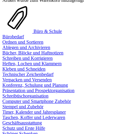
Artikel wurde zum Warenkorb hinzugefügt
Büro & Schule
Bürobedarf
Ordnen und Sortieren
Ablegen und Archivieren
Bücher, Blöcke und Haftnotizen
Schreiben und Korrigieren
Heften, Lochen und Klammern
Kleben und Schneiden
Technischer Zeichenbedarf
Verpacken und Versenden
Konferenz, Schulung und Planung
Präsentation und Prospektorganisation
Schreibtischorganisation
Computer und Smartphone Zubehör
Stempel und Zubehör
Timer, Kalender und Jahresplaner
Taschen, Koffer und Lederwaren
Geschäftsausstattung
Schutz und Erste Hilfe
Schöner Schenken