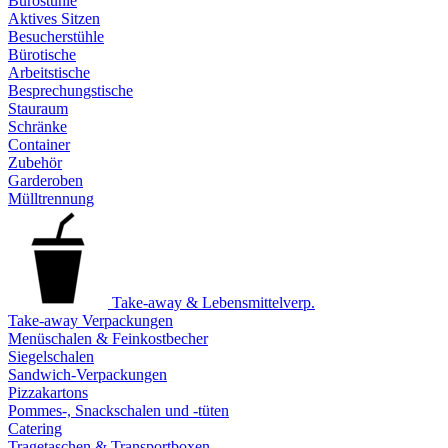
Bürostühle
Aktives Sitzen
Besucherstühle
Bürotische
Arbeitstische
Besprechungstische
Stauraum
Schränke
Container
Zubehör
Garderoben
Mülltrennung
Take-away & Lebensmittelverp.
Take-away Verpackungen
Menüschalen & Feinkostbecher
Siegelschalen
Sandwich-Verpackungen
Pizzakartons
Pommes-, Snackschalen und -tüten
Catering
Tragetaschen & Transportboxen