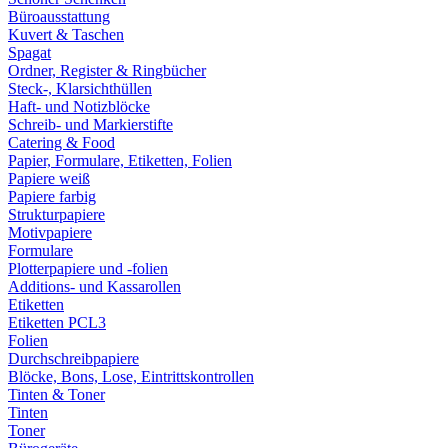
Büroausstattung
Kuvert & Taschen
Spagat
Ordner, Register & Ringbücher
Steck-, Klarsichthüllen
Haft- und Notizblöcke
Schreib- und Markierstifte
Catering & Food
Papier, Formulare, Etiketten, Folien
Papiere weiß
Papiere farbig
Strukturpapiere
Motivpapiere
Formulare
Plotterpapiere und -folien
Additions- und Kassarollen
Etiketten
Etiketten PCL3
Folien
Durchschreibpapiere
Blöcke, Bons, Lose, Eintrittskontrollen
Tinten & Toner
Tinten
Toner