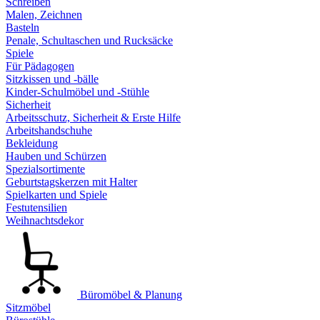
Schreiben
Malen, Zeichnen
Basteln
Penale, Schultaschen und Rucksäcke
Spiele
Für Pädagogen
Sitzkissen und -bälle
Kinder-Schulmöbel und -Stühle
Sicherheit
Arbeitsschutz, Sicherheit & Erste Hilfe
Arbeitshandschuhe
Bekleidung
Hauben und Schürzen
Spezialsortimente
Geburtstagskerzen mit Halter
Spielkarten und Spiele
Festutensilien
Weihnachtsdekor
Büromöbel & Planung
Sitzmöbel