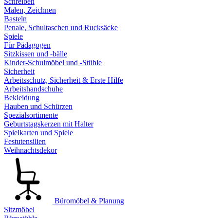
Schreiben
Malen, Zeichnen
Basteln
Penale, Schultaschen und Rucksäcke
Spiele
Für Pädagogen
Sitzkissen und -bälle
Kinder-Schulmöbel und -Stühle
Sicherheit
Arbeitsschutz, Sicherheit & Erste Hilfe
Arbeitshandschuhe
Bekleidung
Hauben und Schürzen
Spezialsortimente
Geburtstagskerzen mit Halter
Spielkarten und Spiele
Festutensilien
Weihnachtsdekor
Büromöbel & Planung
Sitzmöbel