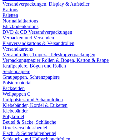
Versandverpackungen, Display & Aufsteller
Kartons
Paletten
Normalfaltkartons
Blitzbodenkartons
DVD & CD Versandverpackungen
Verpacken und Versenden
Planversandkartons & Versandrollen
Versandkartons
Versandrollen, Trapez-, Teleskopverpackungen
Verpackungspapier Rollen & Bogen, Karton & Pappe
Kraftpapiere, Bögen und Rollen
Seidenpapiere
Graupappen, Schrenzpapiere
Polstermaterial
Packseiden
Wellpappen C
Luftpolster- und Schaumfolien
Klebebänder, Kordel & Etiketten
Klebebänder
Polykordel
Beutel & Säcke, Schläuche
Druckverschlussbeutel
Flach- & Seitenfaltenbeutel
Schlauch- und Halbschlauchfolien