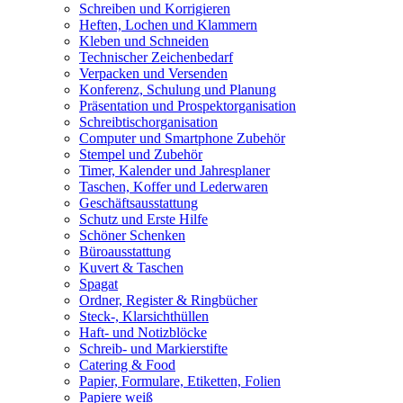
Schreiben und Korrigieren
Heften, Lochen und Klammern
Kleben und Schneiden
Technischer Zeichenbedarf
Verpacken und Versenden
Konferenz, Schulung und Planung
Präsentation und Prospektorganisation
Schreibtischorganisation
Computer und Smartphone Zubehör
Stempel und Zubehör
Timer, Kalender und Jahresplaner
Taschen, Koffer und Lederwaren
Geschäftsausstattung
Schutz und Erste Hilfe
Schöner Schenken
Büroausstattung
Kuvert & Taschen
Spagat
Ordner, Register & Ringbücher
Steck-, Klarsichthüllen
Haft- und Notizblöcke
Schreib- und Markierstifte
Catering & Food
Papier, Formulare, Etiketten, Folien
Papiere weiß