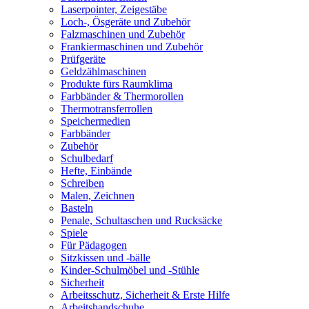
Laserpointer, Zeigestäbe
Loch-, Ösgeräte und Zubehör
Falzmaschinen und Zubehör
Frankiermaschinen und Zubehör
Prüfgeräte
Geldzählmaschinen
Produkte fürs Raumklima
Farbbänder & Thermorollen
Thermotransferrollen
Speichermedien
Farbbänder
Zubehör
Schulbedarf
Hefte, Einbände
Schreiben
Malen, Zeichnen
Basteln
Penale, Schultaschen und Rucksäcke
Spiele
Für Pädagogen
Sitzkissen und -bälle
Kinder-Schulmöbel und -Stühle
Sicherheit
Arbeitsschutz, Sicherheit & Erste Hilfe
Arbeitshandschuhe