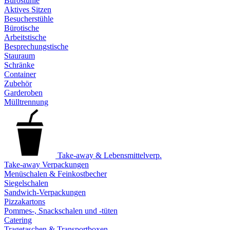
Bürostühle
Aktives Sitzen
Besucherstühle
Bürotische
Arbeitstische
Besprechungstische
Stauraum
Schränke
Container
Zubehör
Garderoben
Mülltrennung
Take-away & Lebensmittelverp.
Take-away Verpackungen
Menüschalen & Feinkostbecher
Siegelschalen
Sandwich-Verpackungen
Pizzakartons
Pommes-, Snackschalen und -tüten
Catering
Tragetaschen & Transportboxen