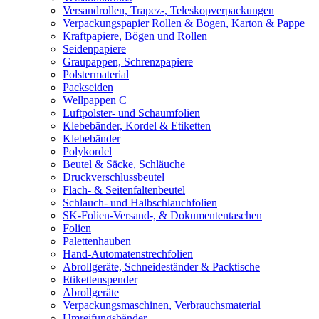
Versandrollen, Trapez-, Teleskopverpackungen
Verpackungspapier Rollen & Bogen, Karton & Pappe
Kraftpapiere, Bögen und Rollen
Seidenpapiere
Graupappen, Schrenzpapiere
Polstermaterial
Packseiden
Wellpappen C
Luftpolster- und Schaumfolien
Klebebänder, Kordel & Etiketten
Klebebänder
Polykordel
Beutel & Säcke, Schläuche
Druckverschlussbeutel
Flach- & Seitenfaltenbeutel
Schlauch- und Halbschlauchfolien
SK-Folien-Versand-, & Dokumententaschen
Folien
Palettenhauben
Hand-Automatenstrechfolien
Abrollgeräte, Schneideständer & Packtische
Etikettenspender
Abrollgeräte
Verpackungsmaschinen, Verbrauchsmaterial
Umreifungsbänder