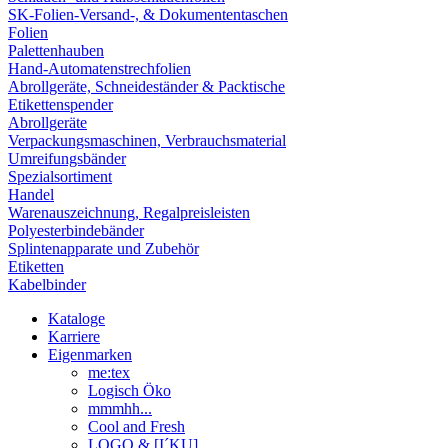
SK-Folien-Versand-, & Dokumententaschen
Folien
Palettenhauben
Hand-Automatenstrechfolien
Abrollgeräte, Schneideständer & Packtische
Etikettenspender
Abrollgeräte
Verpackungsmaschinen, Verbrauchsmaterial
Umreifungsbänder
Spezialsortiment
Handel
Warenauszeichnung, Regalpreisleisten
Polyesterbindebänder
Splintenapparate und Zubehör
Etiketten
Kabelbinder
Kataloge
Karriere
Eigenmarken
me:tex
Logisch Öko
mmmhh...
Cool and Fresh
LOGO & [I´KU]