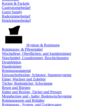
Kerzen & Fackeln
Gastronomiebedarf
Guest Supply
Badezimmerbedarf
Hotelzimmerbedarf
Hygiene & Reinigung
Reinigungs- & Pflegemittel
Wischpflege, Oberflächen- und Sanitärreiniger
Waschmittel, Grundreiniger, Beschichtungen
Desinfektion
Handreiniger
Reinigungsmaterial
Einwascherbezüge, Schienen, Stangensysteme
Eimer, Wachser und Zubehör
Tücher, Bodentücher, Schwämme
Besen und Bürsten
Halter und Bezüge, Tücher und Pressen
Moppbezüge und - halter, Bodenwischsysteme
Reinigungssets und Behälter
Reinigungs-, System- und Gerätewagen