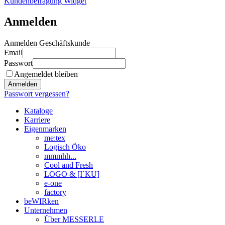
Kundenbefragung Widget
Anmelden
Anmelden Geschäftskunde
Email
Passwort
Angemeldet bleiben
Anmelden
Passwort vergessen?
Kataloge
Karriere
Eigenmarken
me:tex
Logisch Öko
mmmhh...
Cool and Fresh
LOGO & [I´KU]
e-one
factory
beWIRken
Unternehmen
Über MESSERLE