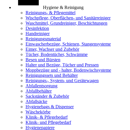
Hygiene & Reinigung
Reinigungs- & Pflegemittel
Wischpflege, Oberflächen- und Sanitärreiniger
Waschmittel, Grundreiniger, Beschichtungen
Desinfektion
Handreiniger
Reinigungsmaterial
Einwascherbezüge, Schienen, Stangensysteme
Eimer, Wachser und Zubehör
Tücher, Bodentücher, Schwämme
Besen und Bürsten
Halter und Bezüge, Tücher und Pressen
Moppbezüge und - halter, Bodenwischsysteme
Reinigungssets und Behälter
Reinigungs-, System- und Gerätewagen
Abfallentsorgung
Abfallbehälter
Sackständer & Zubehör
Abfallsäcke
Hygienebags & Dispenser
Wäschekörbe
Klinik- & Pflegebedarf
Klinik- und Pflegebedarf
Hygienepapiere