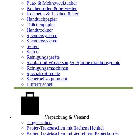
Putz- & Mehrzwecktücher
Küchenrollen & Servietten
Kosmetik & Taschentücher
Handtuchpapier
Toilettenpapier
Handtrockner
Spendersysteme
Spendersysteme
Seifen
Seifen
Reinigungsgeräte
Staub- und Wassersauger, Sprühextraktionsgeräte
Reinigungsmaschinen
Spezialsortimente
Sicherheitsequipment
Lufterfrischer
Verpackung & Versand
Tragetaschen
Papier-Tragetaschen mit flachem Henkel
Papier-Tragetaschen mit gedrehtem Papierkordel