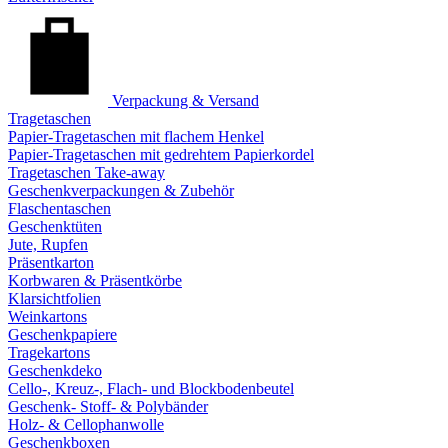
Verpackung & Versand
Tragetaschen
Papier-Tragetaschen mit flachem Henkel
Papier-Tragetaschen mit gedrehtem Papierkordel
Tragetaschen Take-away
Geschenkverpackungen & Zubehör
Flaschentaschen
Geschenktüten
Jute, Rupfen
Präsentkarton
Korbwaren & Präsentkörbe
Klarsichtfolien
Weinkartons
Geschenkpapiere
Tragekartons
Geschenkdeko
Cello-, Kreuz-, Flach- und Blockbodenbeutel
Geschenk- Stoff- & Polybänder
Holz- & Cellophanwolle
Geschenkboxen