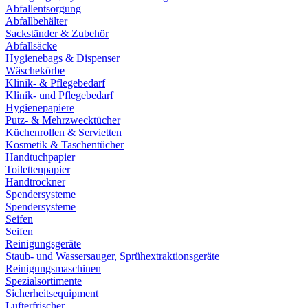
Abfallentsorgung
Abfallbehälter
Sackständer & Zubehör
Abfallsäcke
Hygienebags & Dispenser
Wäschekörbe
Klinik- & Pflegebedarf
Klinik- und Pflegebedarf
Hygienepapiere
Putz- & Mehrzwecktücher
Küchenrollen & Servietten
Kosmetik & Taschentücher
Handtuchpapier
Toilettenpapier
Handtrockner
Spendersysteme
Spendersysteme
Seifen
Seifen
Reinigungsgeräte
Staub- und Wassersauger, Sprühextraktionsgeräte
Reinigungsmaschinen
Spezialsortimente
Sicherheitsequipment
Lufterfrischer