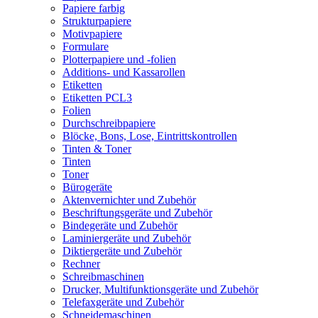
Papiere farbig
Strukturpapiere
Motivpapiere
Formulare
Plotterpapiere und -folien
Additions- und Kassarollen
Etiketten
Etiketten PCL3
Folien
Durchschreibpapiere
Blöcke, Bons, Lose, Eintrittskontrollen
Tinten & Toner
Tinten
Toner
Bürogeräte
Aktenvernichter und Zubehör
Beschriftungsgeräte und Zubehör
Bindegeräte und Zubehör
Laminiergeräte und Zubehör
Diktiergeräte und Zubehör
Rechner
Schreibmaschinen
Drucker, Multifunktionsgeräte und Zubehör
Telefaxgeräte und Zubehör
Schneidemaschinen