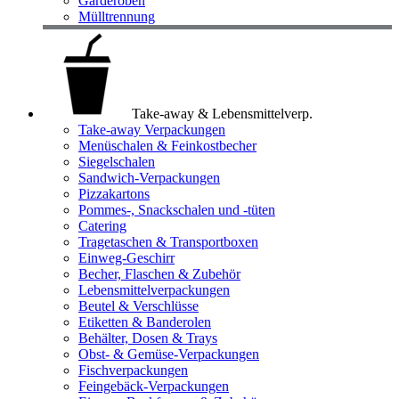
Garderoben
Mülltrennung
Take-away & Lebensmittelverp.
Take-away Verpackungen
Menüschalen & Feinkostbecher
Siegelschalen
Sandwich-Verpackungen
Pizzakartons
Pommes-, Snackschalen und -tüten
Catering
Tragetaschen & Transportboxen
Einweg-Geschirr
Becher, Flaschen & Zubehör
Lebensmittelverpackungen
Beutel & Verschlüsse
Etiketten & Banderolen
Behälter, Dosen & Trays
Obst- & Gemüse-Verpackungen
Fischverpackungen
Feingebäck-Verpackungen