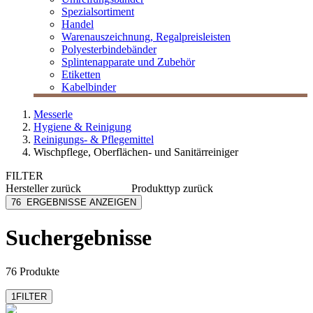
Spezialsortiment
Handel
Warenauszeichnung, Regalpreisleisten
Polyesterbindebänder
Splintenapparate und Zubehör
Etiketten
Kabelbinder
Messerle
Hygiene & Reinigung
Reinigungs- & Pflegemittel
Wischpflege, Oberflächen- und Sanitärreiniger
FILTER
Hersteller
zurück
Produkttyp
zurück
Dr. Schnell
Klarspüler
76
ERGEBNISSE ANZEIGEN
Eurotech
Spülmaschinenreiniger
Langguth Chemie
Suchergebnisse
Läufer
M Clean
mehr anzeigen
76 Produkte
1
FILTER