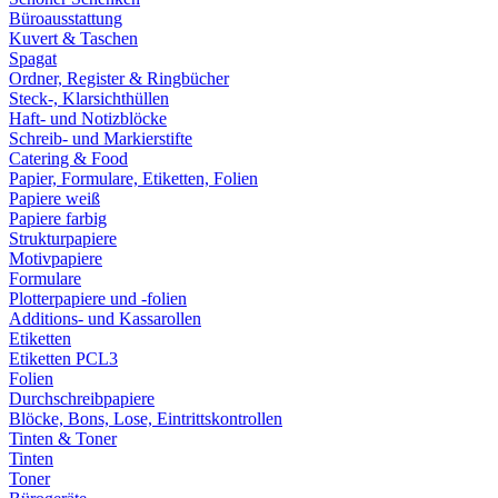
Büroausstattung
Kuvert & Taschen
Spagat
Ordner, Register & Ringbücher
Steck-, Klarsichthüllen
Haft- und Notizblöcke
Schreib- und Markierstifte
Catering & Food
Papier, Formulare, Etiketten, Folien
Papiere weiß
Papiere farbig
Strukturpapiere
Motivpapiere
Formulare
Plotterpapiere und -folien
Additions- und Kassarollen
Etiketten
Etiketten PCL3
Folien
Durchschreibpapiere
Blöcke, Bons, Lose, Eintrittskontrollen
Tinten & Toner
Tinten
Toner