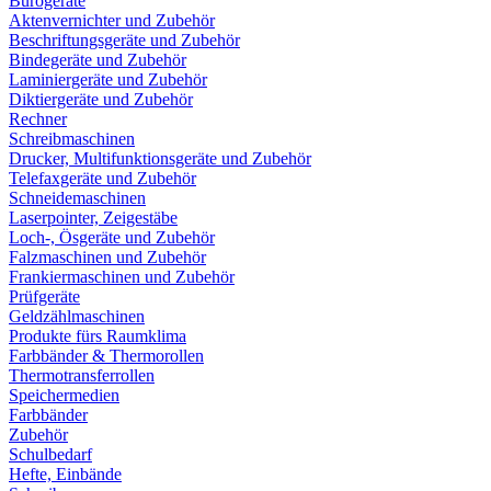
Bürogeräte
Aktenvernichter und Zubehör
Beschriftungsgeräte und Zubehör
Bindegeräte und Zubehör
Laminiergeräte und Zubehör
Diktiergeräte und Zubehör
Rechner
Schreibmaschinen
Drucker, Multifunktionsgeräte und Zubehör
Telefaxgeräte und Zubehör
Schneidemaschinen
Laserpointer, Zeigestäbe
Loch-, Ösgeräte und Zubehör
Falzmaschinen und Zubehör
Frankiermaschinen und Zubehör
Prüfgeräte
Geldzählmaschinen
Produkte fürs Raumklima
Farbbänder & Thermorollen
Thermotransferrollen
Speichermedien
Farbbänder
Zubehör
Schulbedarf
Hefte, Einbände