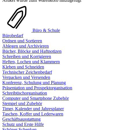
Artikel wurde zum Warenkorb hinzugefügt
Büro & Schule
Bürobedarf
Ordnen und Sortieren
Ablegen und Archivieren
Bücher, Blöcke und Haftnotizen
Schreiben und Korrigieren
Heften, Lochen und Klammern
Kleben und Schneiden
Technischer Zeichenbedarf
Verpacken und Versenden
Konferenz, Schulung und Planung
Präsentation und Prospektorganisation
Schreibtischorganisation
Computer und Smartphone Zubehör
Stempel und Zubehör
Timer, Kalender und Jahresplaner
Taschen, Koffer und Lederwaren
Geschäftsausstattung
Schutz und Erste Hilfe
Schöner Schenken