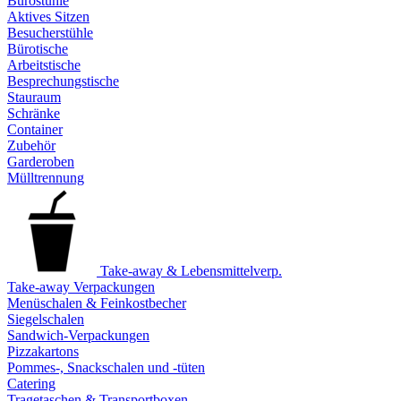
Bürostühle
Aktives Sitzen
Besucherstühle
Bürotische
Arbeitstische
Besprechungstische
Stauraum
Schränke
Container
Zubehör
Garderoben
Mülltrennung
Take-away & Lebensmittelverp.
Take-away Verpackungen
Menüschalen & Feinkostbecher
Siegelschalen
Sandwich-Verpackungen
Pizzakartons
Pommes-, Snackschalen und -tüten
Catering
Tragetaschen & Transportboxen