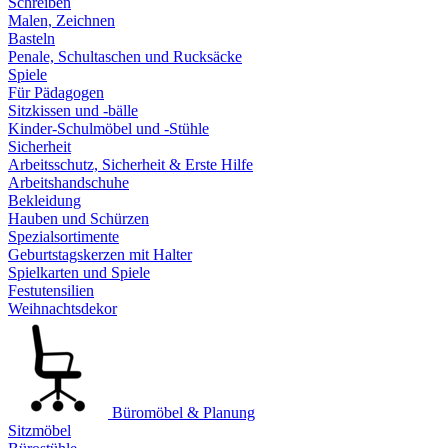
Schreiben
Malen, Zeichnen
Basteln
Penale, Schultaschen und Rucksäcke
Spiele
Für Pädagogen
Sitzkissen und -bälle
Kinder-Schulmöbel und -Stühle
Sicherheit
Arbeitsschutz, Sicherheit & Erste Hilfe
Arbeitshandschuhe
Bekleidung
Hauben und Schürzen
Spezialsortimente
Geburtstagskerzen mit Halter
Spielkarten und Spiele
Festutensilien
Weihnachtsdekor
Büromöbel & Planung
Sitzmöbel