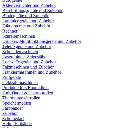
Bürogeräte
Aktenvernichter und Zubehör
Beschriftungsgeräte und Zubehör
Bindegeräte und Zubehör
Laminiergeräte und Zubehör
Diktiergeräte und Zubehör
Rechner
Schreibmaschinen
Drucker, Multifunktionsgeräte und Zubehör
Telefaxgeräte und Zubehör
Schneidemaschinen
Laserpointer, Zeigestäbe
Loch-, Ösgeräte und Zubehör
Falzmaschinen und Zubehör
Frankiermaschinen und Zubehör
Prüfgeräte
Geldzählmaschinen
Produkte fürs Raumklima
Farbbänder & Thermorollen
Thermotransferrollen
Speichermedien
Farbbänder
Zubehör
Schulbedarf
Hefte, Einbände