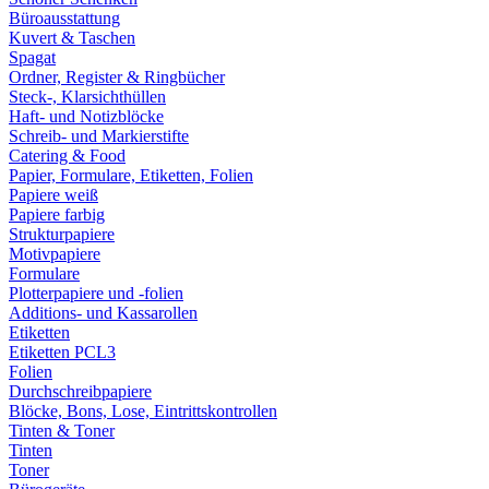
Büroausstattung
Kuvert & Taschen
Spagat
Ordner, Register & Ringbücher
Steck-, Klarsichthüllen
Haft- und Notizblöcke
Schreib- und Markierstifte
Catering & Food
Papier, Formulare, Etiketten, Folien
Papiere weiß
Papiere farbig
Strukturpapiere
Motivpapiere
Formulare
Plotterpapiere und -folien
Additions- und Kassarollen
Etiketten
Etiketten PCL3
Folien
Durchschreibpapiere
Blöcke, Bons, Lose, Eintrittskontrollen
Tinten & Toner
Tinten
Toner