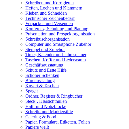
Schreiben und Korrigieren
Heften, Lochen und Klammern
Kleben und Schneiden
Technischer Zeichenbedarf
Verpacken und Versenden
Konferenz, Schulung und Planung
Präsentation und Prospektorganisation
Schreibtischorganisation
Computer und Smartphone Zubehör
Stempel und Zubehör
Timer, Kalender und Jahresplaner
Taschen, Koffer und Lederwaren
Geschäftsausstattung
Schutz und Erste Hilfe
Schöner Schenken
Büroausstattung
Kuvert & Taschen
Spagat
Ordner, Register & Ringbücher
Steck-, Klarsichthüllen
Haft- und Notizblöcke
Schreib- und Markierstifte
Catering & Food
Papier, Formulare, Etiketten, Folien
Papiere weiß