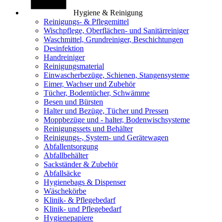
Hygiene & Reinigung
Reinigungs- & Pflegemittel
Wischpflege, Oberflächen- und Sanitärreiniger
Waschmittel, Grundreiniger, Beschichtungen
Desinfektion
Handreiniger
Reinigungsmaterial
Einwascherbezüge, Schienen, Stangensysteme
Eimer, Wachser und Zubehör
Tücher, Bodentücher, Schwämme
Besen und Bürsten
Halter und Bezüge, Tücher und Pressen
Moppbezüge und - halter, Bodenwischsysteme
Reinigungssets und Behälter
Reinigungs-, System- und Gerätewagen
Abfallentsorgung
Abfallbehälter
Sackständer & Zubehör
Abfallsäcke
Hygienebags & Dispenser
Wäschekörbe
Klinik- & Pflegebedarf
Klinik- und Pflegebedarf
Hygienepapiere