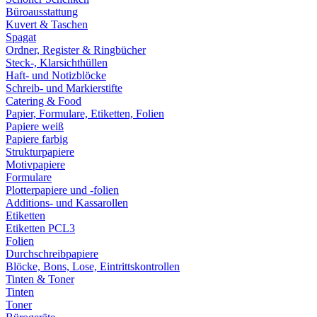
Büroausstattung
Kuvert & Taschen
Spagat
Ordner, Register & Ringbücher
Steck-, Klarsichthüllen
Haft- und Notizblöcke
Schreib- und Markierstifte
Catering & Food
Papier, Formulare, Etiketten, Folien
Papiere weiß
Papiere farbig
Strukturpapiere
Motivpapiere
Formulare
Plotterpapiere und -folien
Additions- und Kassarollen
Etiketten
Etiketten PCL3
Folien
Durchschreibpapiere
Blöcke, Bons, Lose, Eintrittskontrollen
Tinten & Toner
Tinten
Toner