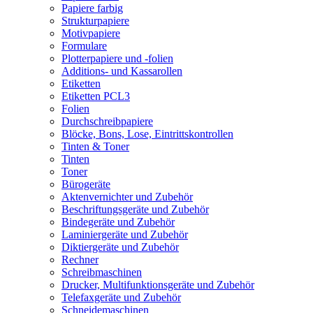
Papiere farbig
Strukturpapiere
Motivpapiere
Formulare
Plotterpapiere und -folien
Additions- und Kassarollen
Etiketten
Etiketten PCL3
Folien
Durchschreibpapiere
Blöcke, Bons, Lose, Eintrittskontrollen
Tinten & Toner
Tinten
Toner
Bürogeräte
Aktenvernichter und Zubehör
Beschriftungsgeräte und Zubehör
Bindegeräte und Zubehör
Laminiergeräte und Zubehör
Diktiergeräte und Zubehör
Rechner
Schreibmaschinen
Drucker, Multifunktionsgeräte und Zubehör
Telefaxgeräte und Zubehör
Schneidemaschinen