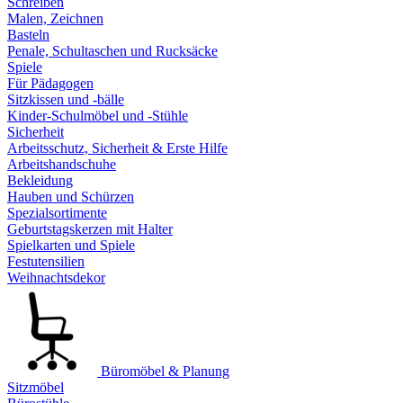
Schreiben
Malen, Zeichnen
Basteln
Penale, Schultaschen und Rucksäcke
Spiele
Für Pädagogen
Sitzkissen und -bälle
Kinder-Schulmöbel und -Stühle
Sicherheit
Arbeitsschutz, Sicherheit & Erste Hilfe
Arbeitshandschuhe
Bekleidung
Hauben und Schürzen
Spezialsortimente
Geburtstagskerzen mit Halter
Spielkarten und Spiele
Festutensilien
Weihnachtsdekor
Büromöbel & Planung
Sitzmöbel