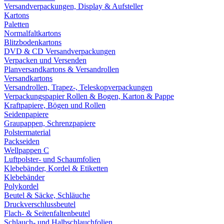
Versandverpackungen, Display & Aufsteller
Kartons
Paletten
Normalfaltkartons
Blitzbodenkartons
DVD & CD Versandverpackungen
Verpacken und Versenden
Planversandkartons & Versandrollen
Versandkartons
Versandrollen, Trapez-, Teleskopverpackungen
Verpackungspapier Rollen & Bogen, Karton & Pappe
Kraftpapiere, Bögen und Rollen
Seidenpapiere
Graupappen, Schrenzpapiere
Polstermaterial
Packseiden
Wellpappen C
Luftpolster- und Schaumfolien
Klebebänder, Kordel & Etiketten
Klebebänder
Polykordel
Beutel & Säcke, Schläuche
Druckverschlussbeutel
Flach- & Seitenfaltenbeutel
Schlauch- und Halbschlauchfolien