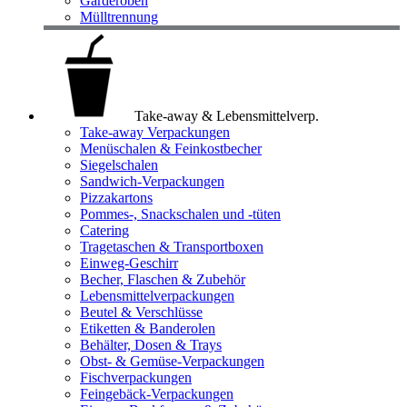
Garderoben
Mülltrennung
Take-away & Lebensmittelverp.
Take-away Verpackungen
Menüschalen & Feinkostbecher
Siegelschalen
Sandwich-Verpackungen
Pizzakartons
Pommes-, Snackschalen und -tüten
Catering
Tragetaschen & Transportboxen
Einweg-Geschirr
Becher, Flaschen & Zubehör
Lebensmittelverpackungen
Beutel & Verschlüsse
Etiketten & Banderolen
Behälter, Dosen & Trays
Obst- & Gemüse-Verpackungen
Fischverpackungen
Feingebäck-Verpackungen