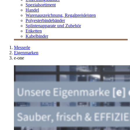
Spezialsortiment
Handel
Warenauszeichnung, Regalpreisleisten
Polyesterbindebänder
Splintenapparate und Zubehör
Etiketten
Kabelbinder
Messerle
Eigenmarken
e-one