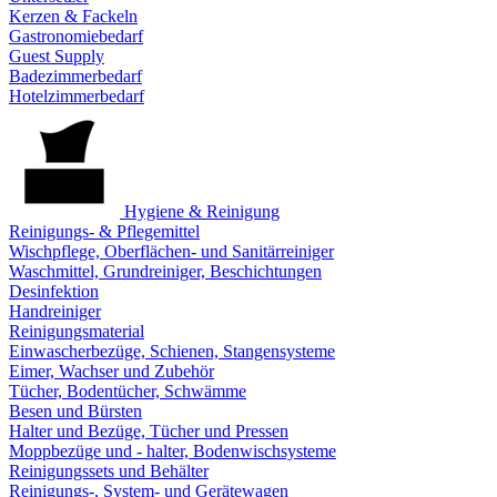
Kerzen & Fackeln
Gastronomiebedarf
Guest Supply
Badezimmerbedarf
Hotelzimmerbedarf
Hygiene & Reinigung
Reinigungs- & Pflegemittel
Wischpflege, Oberflächen- und Sanitärreiniger
Waschmittel, Grundreiniger, Beschichtungen
Desinfektion
Handreiniger
Reinigungsmaterial
Einwascherbezüge, Schienen, Stangensysteme
Eimer, Wachser und Zubehör
Tücher, Bodentücher, Schwämme
Besen und Bürsten
Halter und Bezüge, Tücher und Pressen
Moppbezüge und - halter, Bodenwischsysteme
Reinigungssets und Behälter
Reinigungs-, System- und Gerätewagen