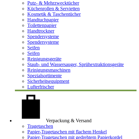
Putz- & Mehrzwecktücher
Küchenrollen & Servietten
Kosmetik & Taschentücher
Handtuchpapier
Toilettenpapier
Handtrockner
Spendersysteme
Spendersysteme
Seifen
Seifen
Reinigungsgeräte
Staub- und Wassersauger, Sprühextraktionsgeräte
Reinigungsmaschinen
Spezialsortimente
Sicherheitsequipment
Lufterfrischer
Verpackung & Versand
Tragetaschen
Papier-Tragetaschen mit flachem Henkel
Papier-Tragetaschen mit gedrehtem Papierkordel