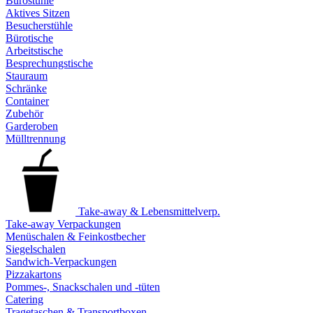
Bürostühle
Aktives Sitzen
Besucherstühle
Bürotische
Arbeitstische
Besprechungstische
Stauraum
Schränke
Container
Zubehör
Garderoben
Mülltrennung
Take-away & Lebensmittelverp.
Take-away Verpackungen
Menüschalen & Feinkostbecher
Siegelschalen
Sandwich-Verpackungen
Pizzakartons
Pommes-, Snackschalen und -tüten
Catering
Tragetaschen & Transportboxen