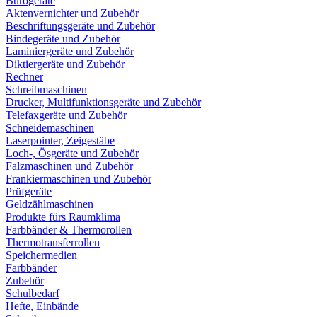
Bürogeräte
Aktenvernichter und Zubehör
Beschriftungsgeräte und Zubehör
Bindegeräte und Zubehör
Laminiergeräte und Zubehör
Diktiergeräte und Zubehör
Rechner
Schreibmaschinen
Drucker, Multifunktionsgeräte und Zubehör
Telefaxgeräte und Zubehör
Schneidemaschinen
Laserpointer, Zeigestäbe
Loch-, Ösgeräte und Zubehör
Falzmaschinen und Zubehör
Frankiermaschinen und Zubehör
Prüfgeräte
Geldzählmaschinen
Produkte fürs Raumklima
Farbbänder & Thermorollen
Thermotransferrollen
Speichermedien
Farbbänder
Zubehör
Schulbedarf
Hefte, Einbände