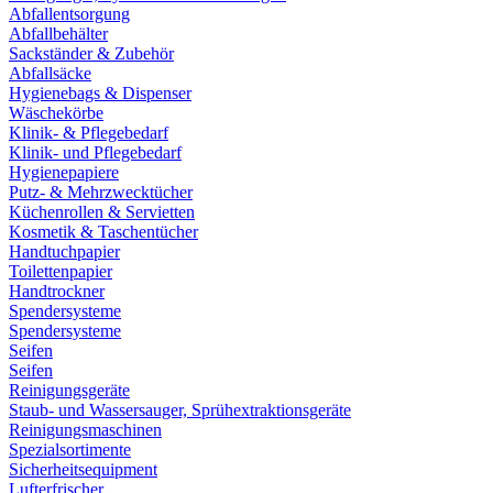
Abfallentsorgung
Abfallbehälter
Sackständer & Zubehör
Abfallsäcke
Hygienebags & Dispenser
Wäschekörbe
Klinik- & Pflegebedarf
Klinik- und Pflegebedarf
Hygienepapiere
Putz- & Mehrzwecktücher
Küchenrollen & Servietten
Kosmetik & Taschentücher
Handtuchpapier
Toilettenpapier
Handtrockner
Spendersysteme
Spendersysteme
Seifen
Seifen
Reinigungsgeräte
Staub- und Wassersauger, Sprühextraktionsgeräte
Reinigungsmaschinen
Spezialsortimente
Sicherheitsequipment
Lufterfrischer