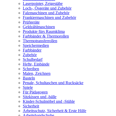
Laserpointer, Zeigestäbe
Loch-, Ösgeräte und Zubehör
Falzmaschinen und Zubehör
Frankiermaschinen und Zubehör
Prüfgeräte
Geldzählmaschinen
Produkte fürs Raumklima
Farbbänder & Thermorollen
Thermotransferrollen
Speichermedien
Farbbänder
Zubehör
Schulbedarf
Hefte, Einbände
Schreiben
Malen, Zeichnen
Basteln
Penale, Schultaschen und Rucksäcke
Spiele
Für Pädagogen
Sitzkissen und -bälle
Kinder-Schulmöbel und -Stühle
Sicherheit
Arbeitsschutz, Sicherheit & Erste Hilfe
Arbeitshandschuhe