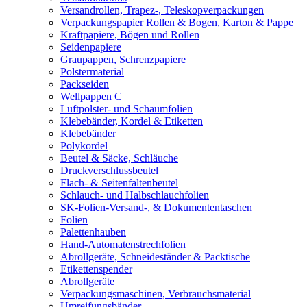
Versandrollen, Trapez-, Teleskopverpackungen
Verpackungspapier Rollen & Bogen, Karton & Pappe
Kraftpapiere, Bögen und Rollen
Seidenpapiere
Graupappen, Schrenzpapiere
Polstermaterial
Packseiden
Wellpappen C
Luftpolster- und Schaumfolien
Klebebänder, Kordel & Etiketten
Klebebänder
Polykordel
Beutel & Säcke, Schläuche
Druckverschlussbeutel
Flach- & Seitenfaltenbeutel
Schlauch- und Halbschlauchfolien
SK-Folien-Versand-, & Dokumententaschen
Folien
Palettenhauben
Hand-Automatenstrechfolien
Abrollgeräte, Schneideständer & Packtische
Etikettenspender
Abrollgeräte
Verpackungsmaschinen, Verbrauchsmaterial
Umreifungsbänder