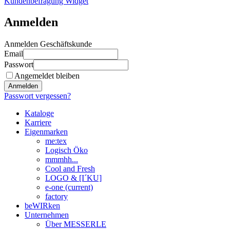
Kundenbefragung Widget
Anmelden
Anmelden Geschäftskunde
Email
Passwort
Angemeldet bleiben
Anmelden
Passwort vergessen?
Kataloge
Karriere
Eigenmarken
me:tex
Logisch Öko
mmmhh...
Cool and Fresh
LOGO & [I´KU]
e-one
(current)
factory
beWIRken
Unternehmen
Über MESSERLE