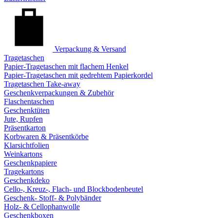
Verpackung & Versand
Tragetaschen
Papier-Tragetaschen mit flachem Henkel
Papier-Tragetaschen mit gedrehtem Papierkordel
Tragetaschen Take-away
Geschenkverpackungen & Zubehör
Flaschentaschen
Geschenktüten
Jute, Rupfen
Präsentkarton
Korbwaren & Präsentkörbe
Klarsichtfolien
Weinkartons
Geschenkpapiere
Tragekartons
Geschenkdeko
Cello-, Kreuz-, Flach- und Blockbodenbeutel
Geschenk- Stoff- & Polybänder
Holz- & Cellophanwolle
Geschenkboxen