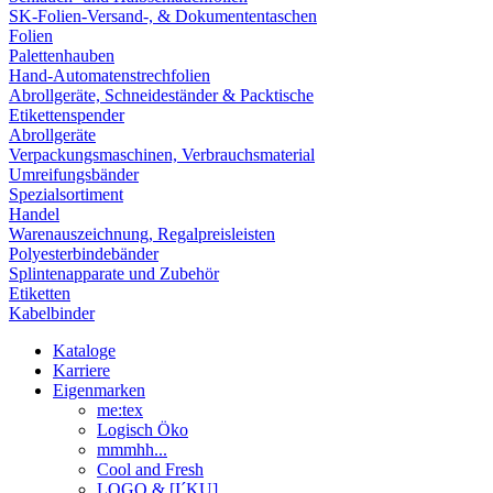
SK-Folien-Versand-, & Dokumententaschen
Folien
Palettenhauben
Hand-Automatenstrechfolien
Abrollgeräte, Schneideständer & Packtische
Etikettenspender
Abrollgeräte
Verpackungsmaschinen, Verbrauchsmaterial
Umreifungsbänder
Spezialsortiment
Handel
Warenauszeichnung, Regalpreisleisten
Polyesterbindebänder
Splintenapparate und Zubehör
Etiketten
Kabelbinder
Kataloge
Karriere
Eigenmarken
me:tex
Logisch Öko
mmmhh...
Cool and Fresh
LOGO & [I´KU]