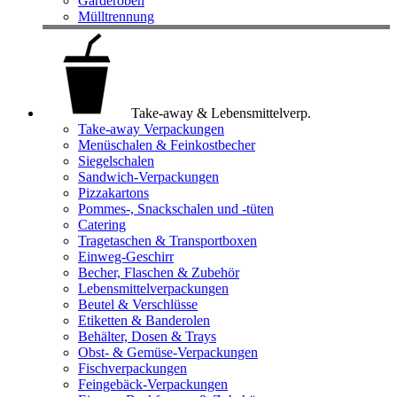
Garderoben
Mülltrennung
Take-away & Lebensmittelverp.
Take-away Verpackungen
Menüschalen & Feinkostbecher
Siegelschalen
Sandwich-Verpackungen
Pizzakartons
Pommes-, Snackschalen und -tüten
Catering
Tragetaschen & Transportboxen
Einweg-Geschirr
Becher, Flaschen & Zubehör
Lebensmittelverpackungen
Beutel & Verschlüsse
Etiketten & Banderolen
Behälter, Dosen & Trays
Obst- & Gemüse-Verpackungen
Fischverpackungen
Feingebäck-Verpackungen