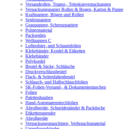
Versandrollen, Trapez-, Teleskopverpackungen
Verpackungspapier Rollen & Bogen, Karton & Pappe
Kraftpapiere, Bögen und Rollen
Seidenpapiere
Graupappen, Schrenzpapiere
Polstermaterial
Packseiden
Wellpappen C
Luftpolster- und Schaumfolien
Klebebänder, Kordel & Etiketten
Klebebänder
Polykordel
Beutel & Säcke, Schläuche
Druckverschlussbeutel
Flach- & Seitenfaltenbeutel
Schlauch- und Halbschlauchfolien
SK-Folien-Versand-, & Dokumententaschen
Folien
Palettenhauben
Hand-Automatenstrechfolien
Abrollgeräte, Schneideständer & Packtische
Etikettenspender
Abrollgeräte
Verpackungsmaschinen, Verbrauchsmaterial
Umreifungsbänder