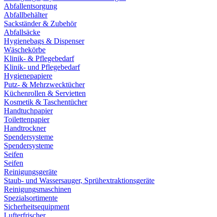
Abfallentsorgung
Abfallbehälter
Sackständer & Zubehör
Abfallsäcke
Hygienebags & Dispenser
Wäschekörbe
Klinik- & Pflegebedarf
Klinik- und Pflegebedarf
Hygienepapiere
Putz- & Mehrzwecktücher
Küchenrollen & Servietten
Kosmetik & Taschentücher
Handtuchpapier
Toilettenpapier
Handtrockner
Spendersysteme
Spendersysteme
Seifen
Seifen
Reinigungsgeräte
Staub- und Wassersauger, Sprühextraktionsgeräte
Reinigungsmaschinen
Spezialsortimente
Sicherheitsequipment
Lufterfrischer