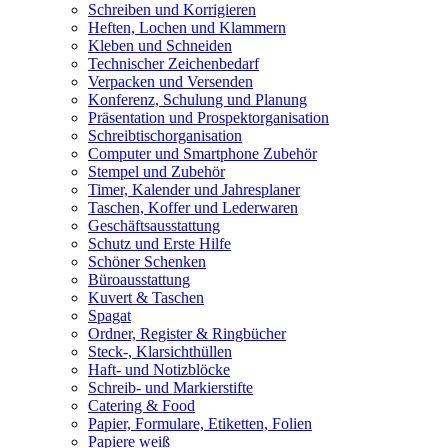
Schreiben und Korrigieren
Heften, Lochen und Klammern
Kleben und Schneiden
Technischer Zeichenbedarf
Verpacken und Versenden
Konferenz, Schulung und Planung
Präsentation und Prospektorganisation
Schreibtischorganisation
Computer und Smartphone Zubehör
Stempel und Zubehör
Timer, Kalender und Jahresplaner
Taschen, Koffer und Lederwaren
Geschäftsausstattung
Schutz und Erste Hilfe
Schöner Schenken
Büroausstattung
Kuvert & Taschen
Spagat
Ordner, Register & Ringbücher
Steck-, Klarsichthüllen
Haft- und Notizblöcke
Schreib- und Markierstifte
Catering & Food
Papier, Formulare, Etiketten, Folien
Papiere weiß