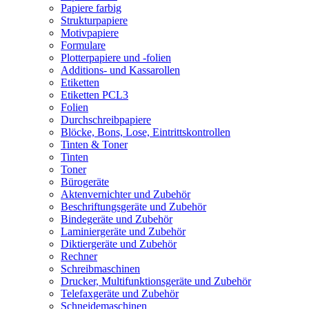
Papiere farbig
Strukturpapiere
Motivpapiere
Formulare
Plotterpapiere und -folien
Additions- und Kassarollen
Etiketten
Etiketten PCL3
Folien
Durchschreibpapiere
Blöcke, Bons, Lose, Eintrittskontrollen
Tinten & Toner
Tinten
Toner
Bürogeräte
Aktenvernichter und Zubehör
Beschriftungsgeräte und Zubehör
Bindegeräte und Zubehör
Laminiergeräte und Zubehör
Diktiergeräte und Zubehör
Rechner
Schreibmaschinen
Drucker, Multifunktionsgeräte und Zubehör
Telefaxgeräte und Zubehör
Schneidemaschinen