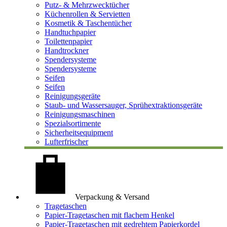
Putz- & Mehrzwecktücher
Küchenrollen & Servietten
Kosmetik & Taschentücher
Handtuchpapier
Toilettenpapier
Handtrockner
Spendersysteme
Spendersysteme
Seifen
Seifen
Reinigungsgeräte
Staub- und Wassersauger, Sprühextraktionsgeräte
Reinigungsmaschinen
Spezialsortimente
Sicherheitsequipment
Lufterfrischer
Verpackung & Versand
Tragetaschen
Papier-Tragetaschen mit flachem Henkel
Papier-Tragetaschen mit gedrehtem Papierkordel