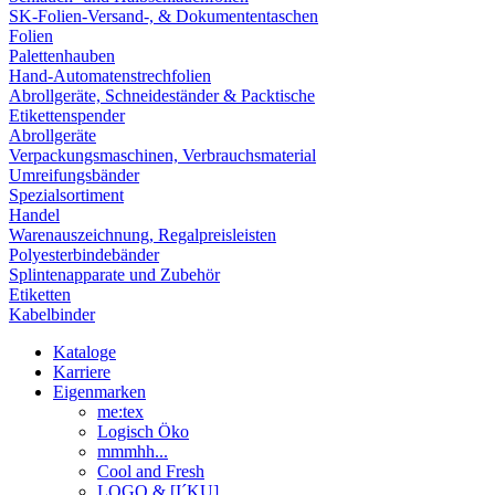
SK-Folien-Versand-, & Dokumententaschen
Folien
Palettenhauben
Hand-Automatenstrechfolien
Abrollgeräte, Schneideständer & Packtische
Etikettenspender
Abrollgeräte
Verpackungsmaschinen, Verbrauchsmaterial
Umreifungsbänder
Spezialsortiment
Handel
Warenauszeichnung, Regalpreisleisten
Polyesterbindebänder
Splintenapparate und Zubehör
Etiketten
Kabelbinder
Kataloge
Karriere
Eigenmarken
me:tex
Logisch Öko
mmmhh...
Cool and Fresh
LOGO & [I´KU]