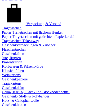
Verpackung & Versand
Tragetaschen
Papier-Tragetaschen mit flachem Henkel
Papier-Tragetaschen mit gedrehtem Papierkordel
Tragetaschen Take-away
Geschenkverpackungen & Zubehör
Flaschentaschen
Geschenktüten
Jute, Rupfen
Präsentkarton
Korbwaren & Präsentkörbe
Klarsichtfolien
Weinkartons
Geschenkpapiere
Tragekartons
Geschenkdeko
Cello-, Kreuz-, Flach- und Blockbodenbeutel
Geschenk- Stoff- & Polybänder
Holz- & Cellophanwolle
Geschenkboxen