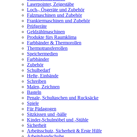
Laserpointer, Zeigestäbe
Loch-, Ösgeräte und Zubehör
Falzmaschinen und Zubehör
Frankiermaschinen und Zubehör
Prüfgeräte
Geldzählmaschinen
Produkte fürs Raumklima
Farbbänder & Thermorollen
Thermotransferrollen
Speichermedien
Farbbänder
Zubehör
Schulbedarf
Hefte, Einbände
Schreiben
Malen, Zeichnen
Basteln
Penale, Schultaschen und Rucksäcke
Spiele
Für Pädagogen
Sitzkissen und -bälle
Kinder-Schulmöbel und -Stühle
Sicherheit
Arbeitsschutz, Sicherheit & Erste Hilfe
Arbeitshandschuhe