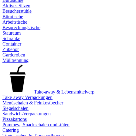
Bürostühle
Aktives Sitzen
Besucherstühle
Bürotische
Arbeitstische
Besprechungstische
Stauraum
Schränke
Container
Zubehör
Garderoben
Mülltrennung
Take-away & Lebensmittelverp.
Take-away Verpackungen
Menüschalen & Feinkostbecher
Siegelschalen
Sandwich-Verpackungen
Pizzakartons
Pommes-, Snackschalen und -tüten
Catering
Tragetaschen & Transportboxen