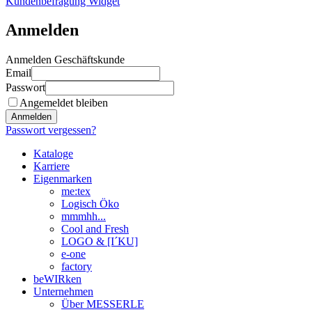
Kundenbefragung Widget
Anmelden
Anmelden Geschäftskunde
Email
Passwort
Angemeldet bleiben
Anmelden
Passwort vergessen?
Kataloge
Karriere
Eigenmarken
me:tex
Logisch Öko
mmmhh...
Cool and Fresh
LOGO & [I´KU]
e-one
factory
beWIRken
Unternehmen
Über MESSERLE