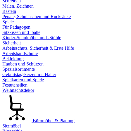
Schreiben
Malen, Zeichnen
Basteln
Penale, Schultaschen und Rucksäcke
Spiele
Für Pädagogen
Sitzkissen und -bälle
Kinder-Schulmöbel und -Stühle
Sicherheit
Arbeitsschutz, Sicherheit & Erste Hilfe
Arbeitshandschuhe
Bekleidung
Hauben und Schürzen
Spezialsortimente
Geburtstagskerzen mit Halter
Spielkarten und Spiele
Festutensilien
Weihnachtsdekor
Büromöbel & Planung
Sitzmöbel