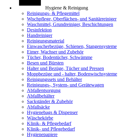
Hygiene & Reinigung
Reinigungs- & Pflegemittel
Wischpflege, Oberflächen- und Sanitärreiniger
Waschmittel, Grundreiniger, Beschichtungen
Desinfektion
Handreiniger
Reinigungsmaterial
Einwascherbezüge, Schienen, Stangensysteme
Eimer, Wachser und Zubehör
Tücher, Bodentücher, Schwämme
Besen und Bürsten
Halter und Bezüge, Tücher und Pressen
Moppbezüge und - halter, Bodenwischsysteme
Reinigungssets und Behälter
Reinigungs-, System- und Gerätewagen
Abfallentsorgung
Abfallbehälter
Sackständer & Zubehör
Abfallsäcke
Hygienebags & Dispenser
Wäschekörbe
Klinik- & Pflegebedarf
Klinik- und Pflegebedarf
Hygienepapiere