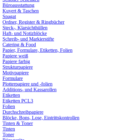
Büroausstattung
Kuvert & Taschen
Spagat
Ordner, Register & Ringbücher
Steck-, Klarsichthüllen
Haft- und Notizblöcke
Schreib- und Markierstifte
Catering & Food
Papier, Formulare, Etiketten, Folien
Papiere weiß
Papiere farbig
Strukturpapiere
Motivpapiere
Formulare
Plotterpapiere und -folien
Additions- und Kassarollen
Etiketten
Etiketten PCL3
Folien
Durchschreibpapiere
Blöcke, Bons, Lose, Eintrittskontrollen
Tinten & Toner
Tinten
Toner