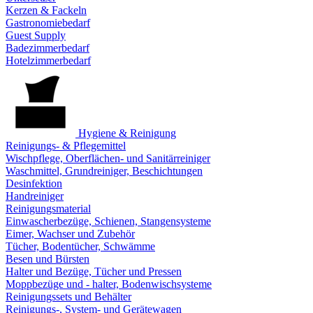
Kerzen & Fackeln
Gastronomiebedarf
Guest Supply
Badezimmerbedarf
Hotelzimmerbedarf
Hygiene & Reinigung
Reinigungs- & Pflegemittel
Wischpflege, Oberflächen- und Sanitärreiniger
Waschmittel, Grundreiniger, Beschichtungen
Desinfektion
Handreiniger
Reinigungsmaterial
Einwascherbezüge, Schienen, Stangensysteme
Eimer, Wachser und Zubehör
Tücher, Bodentücher, Schwämme
Besen und Bürsten
Halter und Bezüge, Tücher und Pressen
Moppbezüge und - halter, Bodenwischsysteme
Reinigungssets und Behälter
Reinigungs-, System- und Gerätewagen