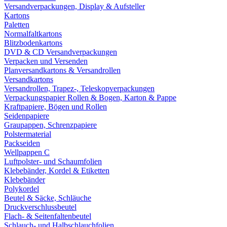
Versandverpackungen, Display & Aufsteller
Kartons
Paletten
Normalfaltkartons
Blitzbodenkartons
DVD & CD Versandverpackungen
Verpacken und Versenden
Planversandkartons & Versandrollen
Versandkartons
Versandrollen, Trapez-, Teleskopverpackungen
Verpackungspapier Rollen & Bogen, Karton & Pappe
Kraftpapiere, Bögen und Rollen
Seidenpapiere
Graupappen, Schrenzpapiere
Polstermaterial
Packseiden
Wellpappen C
Luftpolster- und Schaumfolien
Klebebänder, Kordel & Etiketten
Klebebänder
Polykordel
Beutel & Säcke, Schläuche
Druckverschlussbeutel
Flach- & Seitenfaltenbeutel
Schlauch- und Halbschlauchfolien