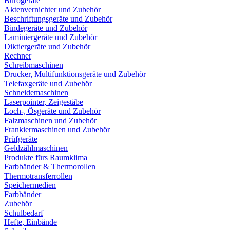
Bürogeräte
Aktenvernichter und Zubehör
Beschriftungsgeräte und Zubehör
Bindegeräte und Zubehör
Laminiergeräte und Zubehör
Diktiergeräte und Zubehör
Rechner
Schreibmaschinen
Drucker, Multifunktionsgeräte und Zubehör
Telefaxgeräte und Zubehör
Schneidemaschinen
Laserpointer, Zeigestäbe
Loch-, Ösgeräte und Zubehör
Falzmaschinen und Zubehör
Frankiermaschinen und Zubehör
Prüfgeräte
Geldzählmaschinen
Produkte fürs Raumklima
Farbbänder & Thermorollen
Thermotransferrollen
Speichermedien
Farbbänder
Zubehör
Schulbedarf
Hefte, Einbände