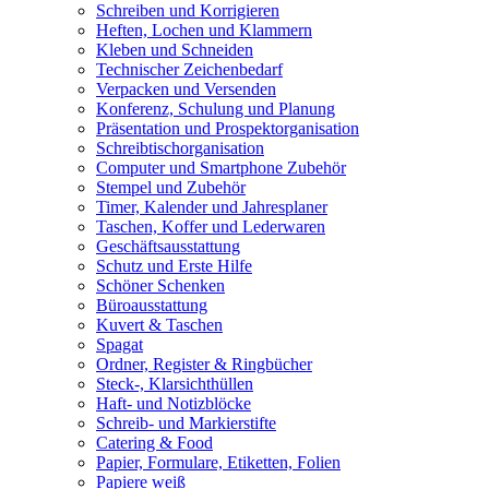
Schreiben und Korrigieren
Heften, Lochen und Klammern
Kleben und Schneiden
Technischer Zeichenbedarf
Verpacken und Versenden
Konferenz, Schulung und Planung
Präsentation und Prospektorganisation
Schreibtischorganisation
Computer und Smartphone Zubehör
Stempel und Zubehör
Timer, Kalender und Jahresplaner
Taschen, Koffer und Lederwaren
Geschäftsausstattung
Schutz und Erste Hilfe
Schöner Schenken
Büroausstattung
Kuvert & Taschen
Spagat
Ordner, Register & Ringbücher
Steck-, Klarsichthüllen
Haft- und Notizblöcke
Schreib- und Markierstifte
Catering & Food
Papier, Formulare, Etiketten, Folien
Papiere weiß