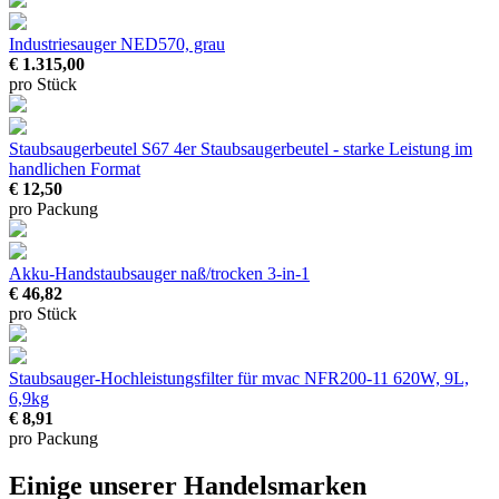
Industriesauger NED570, grau
€ 1.315,00
pro Stück
Staubsaugerbeutel S67 4er
Staubsaugerbeutel - starke Leistung im
handlichen Format
€ 12,50
pro Packung
Akku-Handstaubsauger naß/trocken
3-in-1
€ 46,82
pro Stück
Staubsauger-Hochleistungsfilter für mvac NFR200-11
620W, 9L,
6,9kg
€ 8,91
pro Packung
Einige unserer Handelsmarken