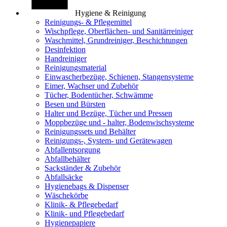
Hygiene & Reinigung
Reinigungs- & Pflegemittel
Wischpflege, Oberflächen- und Sanitärreiniger
Waschmittel, Grundreiniger, Beschichtungen
Desinfektion
Handreiniger
Reinigungsmaterial
Einwascherbezüge, Schienen, Stangensysteme
Eimer, Wachser und Zubehör
Tücher, Bodentücher, Schwämme
Besen und Bürsten
Halter und Bezüge, Tücher und Pressen
Moppbezüge und - halter, Bodenwischsysteme
Reinigungssets und Behälter
Reinigungs-, System- und Gerätewagen
Abfallentsorgung
Abfallbehälter
Sackständer & Zubehör
Abfallsäcke
Hygienebags & Dispenser
Wäschekörbe
Klinik- & Pflegebedarf
Klinik- und Pflegebedarf
Hygienepapiere