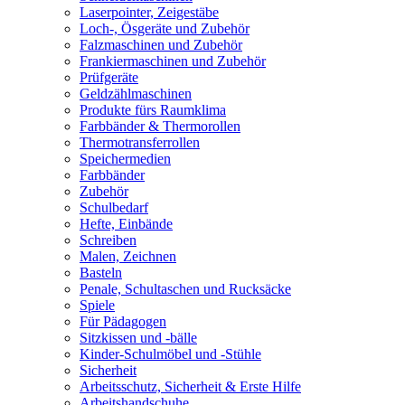
Laserpointer, Zeigestäbe
Loch-, Ösgeräte und Zubehör
Falzmaschinen und Zubehör
Frankiermaschinen und Zubehör
Prüfgeräte
Geldzählmaschinen
Produkte fürs Raumklima
Farbbänder & Thermorollen
Thermotransferrollen
Speichermedien
Farbbänder
Zubehör
Schulbedarf
Hefte, Einbände
Schreiben
Malen, Zeichnen
Basteln
Penale, Schultaschen und Rucksäcke
Spiele
Für Pädagogen
Sitzkissen und -bälle
Kinder-Schulmöbel und -Stühle
Sicherheit
Arbeitsschutz, Sicherheit & Erste Hilfe
Arbeitshandschuhe