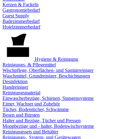
Kerzen & Fackeln
Gastronomiebedarf
Guest Supply
Badezimmerbedarf
Hotelzimmerbedarf
Hygiene & Reinigung
Reinigungs- & Pflegemittel
Wischpflege, Oberflächen- und Sanitärreiniger
Waschmittel, Grundreiniger, Beschichtungen
Desinfektion
Handreiniger
Reinigungsmaterial
Einwascherbezüge, Schienen, Stangensysteme
Eimer, Wachser und Zubehör
Tücher, Bodentücher, Schwämme
Besen und Bürsten
Halter und Bezüge, Tücher und Pressen
Moppbezüge und - halter, Bodenwischsysteme
Reinigungssets und Behälter
Reinigungs-, System- und Gerätewagen