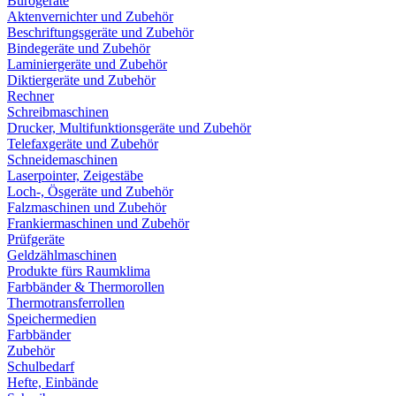
Bürogeräte
Aktenvernichter und Zubehör
Beschriftungsgeräte und Zubehör
Bindegeräte und Zubehör
Laminiergeräte und Zubehör
Diktiergeräte und Zubehör
Rechner
Schreibmaschinen
Drucker, Multifunktionsgeräte und Zubehör
Telefaxgeräte und Zubehör
Schneidemaschinen
Laserpointer, Zeigestäbe
Loch-, Ösgeräte und Zubehör
Falzmaschinen und Zubehör
Frankiermaschinen und Zubehör
Prüfgeräte
Geldzählmaschinen
Produkte fürs Raumklima
Farbbänder & Thermorollen
Thermotransferrollen
Speichermedien
Farbbänder
Zubehör
Schulbedarf
Hefte, Einbände