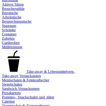
Bürostühle
Aktives Sitzen
Besucherstühle
Bürotische
Arbeitstische
Besprechungstische
Stauraum
Schränke
Container
Zubehör
Garderoben
Mülltrennung
Take-away & Lebensmittelverp.
Take-away Verpackungen
Menüschalen & Feinkostbecher
Siegelschalen
Sandwich-Verpackungen
Pizzakartons
Pommes-, Snackschalen und -tüten
Catering
Tragetaschen & Transportboxen