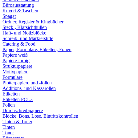
Büroausstattung
Kuvert & Taschen
Spagat
Ordner, Register & Ringbücher
Steck-, Klarsichthüllen
Haft- und Notizblöcke
Schreib- und Markierstifte
Catering & Food
Papier, Formulare, Etiketten, Folien
Papiere weiß
Papiere farbig
Strukturpapiere
Motivpapiere
Formulare
Plotterpapiere und -folien
Additions- und Kassarollen
Etiketten
Etiketten PCL3
Folien
Durchschreibpapiere
Blöcke, Bons, Lose, Eintrittskontrollen
Tinten & Toner
Tinten
Toner