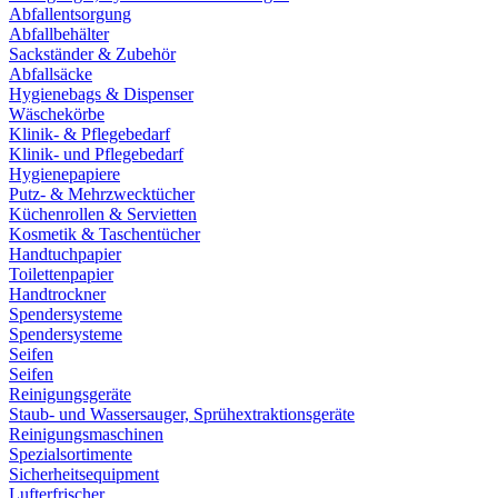
Abfallentsorgung
Abfallbehälter
Sackständer & Zubehör
Abfallsäcke
Hygienebags & Dispenser
Wäschekörbe
Klinik- & Pflegebedarf
Klinik- und Pflegebedarf
Hygienepapiere
Putz- & Mehrzwecktücher
Küchenrollen & Servietten
Kosmetik & Taschentücher
Handtuchpapier
Toilettenpapier
Handtrockner
Spendersysteme
Spendersysteme
Seifen
Seifen
Reinigungsgeräte
Staub- und Wassersauger, Sprühextraktionsgeräte
Reinigungsmaschinen
Spezialsortimente
Sicherheitsequipment
Lufterfrischer