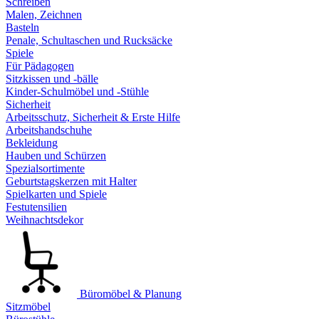
Schreiben
Malen, Zeichnen
Basteln
Penale, Schultaschen und Rucksäcke
Spiele
Für Pädagogen
Sitzkissen und -bälle
Kinder-Schulmöbel und -Stühle
Sicherheit
Arbeitsschutz, Sicherheit & Erste Hilfe
Arbeitshandschuhe
Bekleidung
Hauben und Schürzen
Spezialsortimente
Geburtstagskerzen mit Halter
Spielkarten und Spiele
Festutensilien
Weihnachtsdekor
Büromöbel & Planung
Sitzmöbel