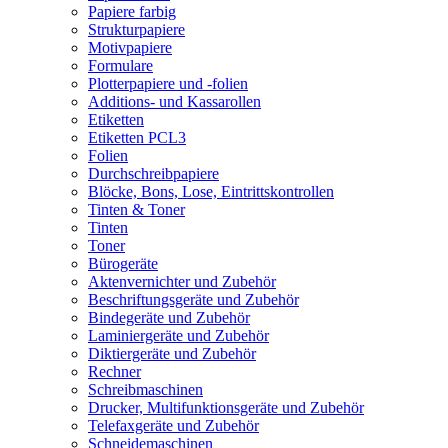
Papiere farbig
Strukturpapiere
Motivpapiere
Formulare
Plotterpapiere und -folien
Additions- und Kassarollen
Etiketten
Etiketten PCL3
Folien
Durchschreibpapiere
Blöcke, Bons, Lose, Eintrittskontrollen
Tinten & Toner
Tinten
Toner
Bürogeräte
Aktenvernichter und Zubehör
Beschriftungsgeräte und Zubehör
Bindegeräte und Zubehör
Laminiergeräte und Zubehör
Diktiergeräte und Zubehör
Rechner
Schreibmaschinen
Drucker, Multifunktionsgeräte und Zubehör
Telefaxgeräte und Zubehör
Schneidemaschinen