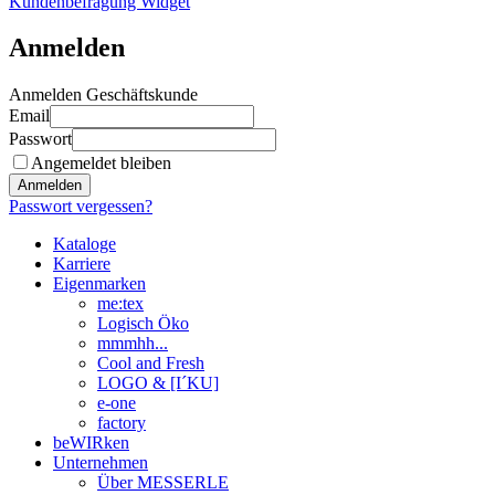
Kundenbefragung Widget
Anmelden
Anmelden Geschäftskunde
Email
Passwort
Angemeldet bleiben
Anmelden
Passwort vergessen?
Kataloge
Karriere
Eigenmarken
me:tex
Logisch Öko
mmmhh...
Cool and Fresh
LOGO & [I´KU]
e-one
factory
beWIRken
Unternehmen
Über MESSERLE