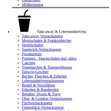
Garderoben
Mülltrennung
Take-away & Lebensmittelverp.
Take-away Verpackungen
Menüschalen & Feinkostbecher
Siegelschalen
Sandwich-Verpackungen
Pizzakartons
Pommes-, Snackschalen und -tüten
Catering
Tragetaschen & Transportboxen
Einweg-Geschirr
Becher, Flaschen & Zubehör
Lebensmittelverpackungen
Beutel & Verschlüsse
Etiketten & Banderolen
Behälter, Dosen & Trays
Obst- & Gemüse-Verpackungen
Fischverpackungen
Feingebäck-Verpackungen