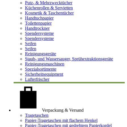
Putz- & Mehrzwecktücher
Küchenrollen & Servietten
Kosmetik & Taschentücher
Handtuchpapier
Toilettenpapier
Handtrockner
Spendersysteme
Spendersysteme
Seifen
Seifen
Reinigungsgeräte
Staub- und Wassersauger, Sprühextraktionsgeräte
Reinigungsmaschinen
Spezialsortimente
Sicherheitsequipment
Lufterfrischer
Verpackung & Versand
Tragetaschen
Papier-Tragetaschen mit flachem Henkel
Papier-Tragetaschen mit gedrehtem Papierkordel