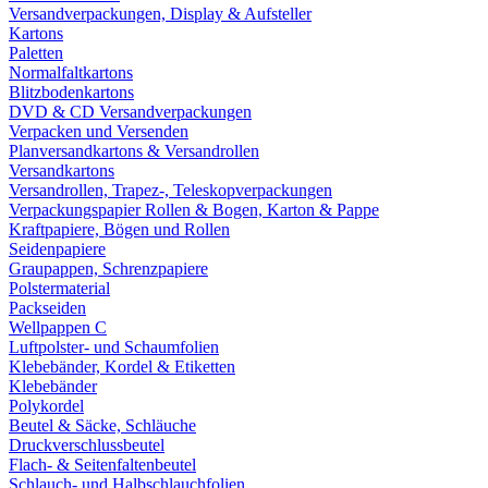
Versandverpackungen, Display & Aufsteller
Kartons
Paletten
Normalfaltkartons
Blitzbodenkartons
DVD & CD Versandverpackungen
Verpacken und Versenden
Planversandkartons & Versandrollen
Versandkartons
Versandrollen, Trapez-, Teleskopverpackungen
Verpackungspapier Rollen & Bogen, Karton & Pappe
Kraftpapiere, Bögen und Rollen
Seidenpapiere
Graupappen, Schrenzpapiere
Polstermaterial
Packseiden
Wellpappen C
Luftpolster- und Schaumfolien
Klebebänder, Kordel & Etiketten
Klebebänder
Polykordel
Beutel & Säcke, Schläuche
Druckverschlussbeutel
Flach- & Seitenfaltenbeutel
Schlauch- und Halbschlauchfolien