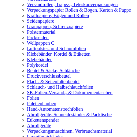
Versandrollen, Trapez-, Teleskopverpackungen
Verpackungspapier Rollen & Bogen, Karton & Pappe
Kraftpapiere, Bögen und Rollen
Seidenpapiere
Graupappen, Schrenzpapiere
Polstermaterial
Packseiden
Wellpappen C
Luftpolster- und Schaumfolien
Klebebänder, Kordel & Etiketten
Klebebänder
Polykordel
Beutel & Säcke, Schläuche
Druckverschlussbeutel
Flach- & Seitenfaltenbeutel
Schlauch- und Halbschlauchfolien
SK-Folien-Versand-, & Dokumententaschen
Folien
Palettenhauben
Hand-Automatenstrechfolien
Abrollgeräte, Schneideständer & Packtische
Etikettenspender
Abrollgeräte
Verpackungsmaschinen, Verbrauchsmaterial
Umreifungsbänder