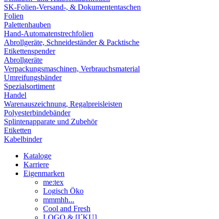
SK-Folien-Versand-, & Dokumententaschen
Folien
Palettenhauben
Hand-Automatenstrechfolien
Abrollgeräte, Schneideständer & Packtische
Etikettenspender
Abrollgeräte
Verpackungsmaschinen, Verbrauchsmaterial
Umreifungsbänder
Spezialsortiment
Handel
Warenauszeichnung, Regalpreisleisten
Polyesterbindebänder
Splintenapparate und Zubehör
Etiketten
Kabelbinder
Kataloge
Karriere
Eigenmarken
me:tex
Logisch Öko
mmmhh...
Cool and Fresh
LOGO & [I´KU]