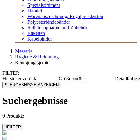
Spezialsortiment
Handel
Warenauszeichnung, Regalpreisleisten
Polyesterbindebänder
Splintenapparate und Zubehör
Etiketten
Kabelbinder
Messerle
Hygiene & Reinigung
Reinigungsgeräte
FILTER
Hersteller
zurück
Größe
zurück
Detailfarbe
Kärcher
645x415x415 mm
grau
9
ERGEBNISSE ANZEIGEN
M Vac
510x355x355 mm
weiß
Numatic
350x340x340 mm
Suchergebnisse
mehr anzeigen
Severin
Soennecken
mehr anzeigen
9 Produkte
1
FILTER