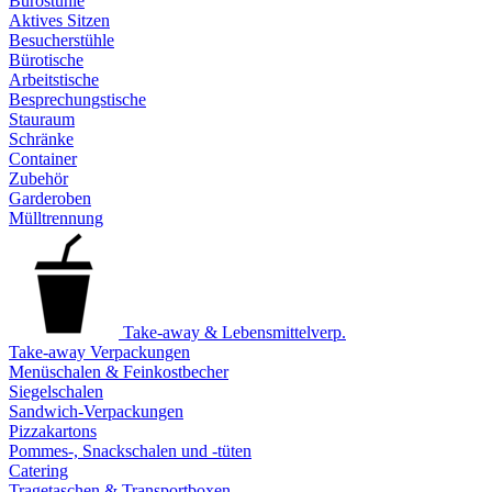
Bürostühle
Aktives Sitzen
Besucherstühle
Bürotische
Arbeitstische
Besprechungstische
Stauraum
Schränke
Container
Zubehör
Garderoben
Mülltrennung
Take-away & Lebensmittelverp.
Take-away Verpackungen
Menüschalen & Feinkostbecher
Siegelschalen
Sandwich-Verpackungen
Pizzakartons
Pommes-, Snackschalen und -tüten
Catering
Tragetaschen & Transportboxen