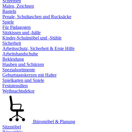
Schreiben
Malen, Zeichnen
Basteln
Penale, Schultaschen und Rucksäcke
Spiele
Für Pädagogen
Sitzkissen und -bälle
Kinder-Schulmöbel und -Stühle
Sicherheit
Arbeitsschutz, Sicherheit & Erste Hilfe
Arbeitshandschuhe
Bekleidung
Hauben und Schürzen
Spezialsortimente
Geburtstagskerzen mit Halter
Spielkarten und Spiele
Festutensilien
Weihnachtsdekor
Büromöbel & Planung
Sitzmöbel