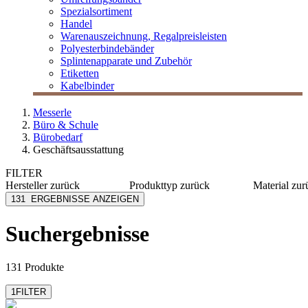
Spezialsortiment
Handel
Warenauszeichnung, Regalpreisleisten
Polyesterbindebänder
Splintenapparate und Zubehör
Etiketten
Kabelbinder
Messerle
Büro & Schule
Bürobedarf
Geschäftsausstattung
FILTER
Hersteller
zurück
Produkttyp
zurück
Material
zur
Alco
Becher
Edelstah
131
ERGEBNISSE ANZEIGEN
alfi
Besteck
Stahl
Amann Kaffee
Garderoben
Alumini
Suchergebnisse
Arcoroc
Taschenlampen
PVC
Brennenstuhl
Wanduhr
Porzella
mehr anzeigen
mehr anzeig
131 Produkte
1
FILTER