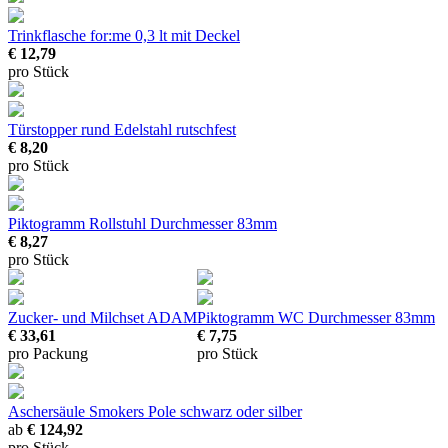
Trinkflasche for:me 0,3 lt mit Deckel
€ 12,79
pro Stück
Türstopper rund Edelstahl
rutschfest
€ 8,20
pro Stück
Piktogramm Rollstuhl
Durchmesser 83mm
€ 8,27
pro Stück
Zucker- und Milchset ADAM
Piktogramm WC
Durchmesser 83mm
€ 33,61
€ 7,75
pro Packung
pro Stück
Aschersäule Smokers Pole
schwarz oder silber
ab
€ 124,92
pro Stück