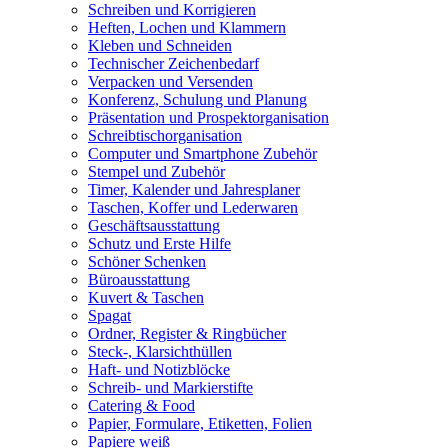
Schreiben und Korrigieren
Heften, Lochen und Klammern
Kleben und Schneiden
Technischer Zeichenbedarf
Verpacken und Versenden
Konferenz, Schulung und Planung
Präsentation und Prospektorganisation
Schreibtischorganisation
Computer und Smartphone Zubehör
Stempel und Zubehör
Timer, Kalender und Jahresplaner
Taschen, Koffer und Lederwaren
Geschäftsausstattung
Schutz und Erste Hilfe
Schöner Schenken
Büroausstattung
Kuvert & Taschen
Spagat
Ordner, Register & Ringbücher
Steck-, Klarsichthüllen
Haft- und Notizblöcke
Schreib- und Markierstifte
Catering & Food
Papier, Formulare, Etiketten, Folien
Papiere weiß