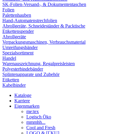
SK-Folien-Versand-, & Dokumententaschen
Folien
Palettenhauben
Hand-Automatenstrechfolien
Abrollgeräte, Schneideständer & Packtische
Etikettenspender
Abrollgeräte
Verpackungsmaschinen, Verbrauchsmaterial
Umreifungsbänder
Spezialsortiment
Handel
Warenauszeichnung, Regalpreisleisten
Polyesterbindebänder
Splintenapparate und Zubehör
Etiketten
Kabelbinder
Kataloge
Karriere
Eigenmarken
me:tex
Logisch Öko
mmmhh...
Cool and Fresh
LOGO & [I´KU]