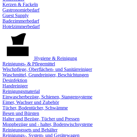
Kerzen & Fackeln
Gastronomiebedarf
Guest Supply
Badezimmerbedarf
Hotelzimmerbedarf
Hygiene & Reinigung
Reinigungs- & Pflegemittel
Wischpflege, Oberflächen- und Sanitärreiniger
Waschmittel, Grundreiniger, Beschichtungen
Desinfektion
Handreiniger
Reinigungsmaterial
Einwascherbezüge, Schienen, Stangensysteme
Eimer, Wachser und Zubehör
Tücher, Bodentücher, Schwämme
Besen und Bürsten
Halter und Bezüge, Tücher und Pressen
Moppbezüge und - halter, Bodenwischsysteme
Reinigungssets und Behälter
Reinigungs-, System- und Gerätewagen