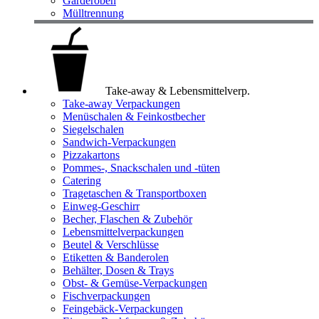
Garderoben
Mülltrennung
Take-away & Lebensmittelverp.
Take-away Verpackungen
Menüschalen & Feinkostbecher
Siegelschalen
Sandwich-Verpackungen
Pizzakartons
Pommes-, Snackschalen und -tüten
Catering
Tragetaschen & Transportboxen
Einweg-Geschirr
Becher, Flaschen & Zubehör
Lebensmittelverpackungen
Beutel & Verschlüsse
Etiketten & Banderolen
Behälter, Dosen & Trays
Obst- & Gemüse-Verpackungen
Fischverpackungen
Feingebäck-Verpackungen