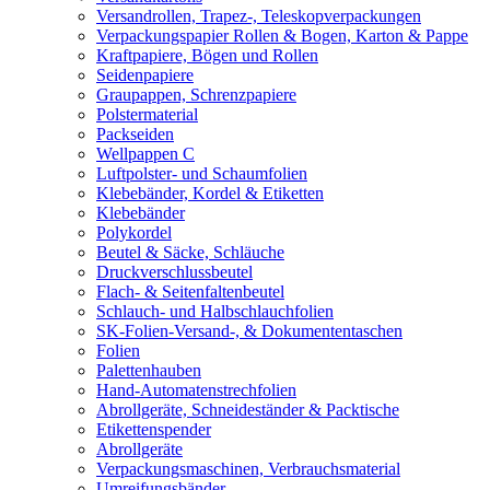
Versandrollen, Trapez-, Teleskopverpackungen
Verpackungspapier Rollen & Bogen, Karton & Pappe
Kraftpapiere, Bögen und Rollen
Seidenpapiere
Graupappen, Schrenzpapiere
Polstermaterial
Packseiden
Wellpappen C
Luftpolster- und Schaumfolien
Klebebänder, Kordel & Etiketten
Klebebänder
Polykordel
Beutel & Säcke, Schläuche
Druckverschlussbeutel
Flach- & Seitenfaltenbeutel
Schlauch- und Halbschlauchfolien
SK-Folien-Versand-, & Dokumententaschen
Folien
Palettenhauben
Hand-Automatenstrechfolien
Abrollgeräte, Schneideständer & Packtische
Etikettenspender
Abrollgeräte
Verpackungsmaschinen, Verbrauchsmaterial
Umreifungsbänder