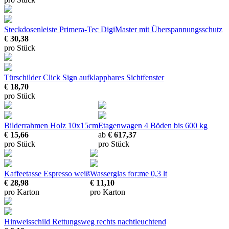
Steckdosenleiste Primera-Tec DigiMaster
mit Überspannungsschutz
€ 30,38
pro Stück
Türschilder Click Sign
aufklappbares Sichtfenster
€ 18,70
pro Stück
Bilderrahmen Holz
10x15cm
Etagenwagen 4 Böden
bis 600 kg
€ 15,66
ab
€ 617,37
pro Stück
pro Stück
Kaffeetasse Espresso weiß
Wasserglas for:me 0,3 lt
€ 28,98
€ 11,10
pro Karton
pro Karton
Hinweisschild Rettungsweg rechts
nachtleuchtend