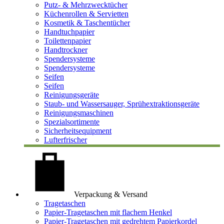
Putz- & Mehrzwecktücher
Küchenrollen & Servietten
Kosmetik & Taschentücher
Handtuchpapier
Toilettenpapier
Handtrockner
Spendersysteme
Spendersysteme
Seifen
Seifen
Reinigungsgeräte
Staub- und Wassersauger, Sprühextraktionsgeräte
Reinigungsmaschinen
Spezialsortimente
Sicherheitsequipment
Lufterfrischer
Verpackung & Versand
Tragetaschen
Papier-Tragetaschen mit flachem Henkel
Papier-Tragetaschen mit gedrehtem Papierkordel