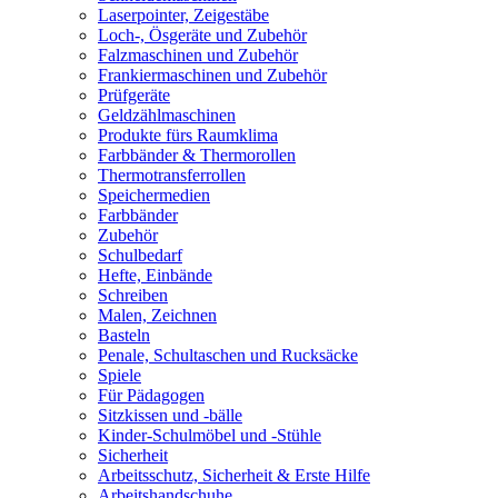
Laserpointer, Zeigestäbe
Loch-, Ösgeräte und Zubehör
Falzmaschinen und Zubehör
Frankiermaschinen und Zubehör
Prüfgeräte
Geldzählmaschinen
Produkte fürs Raumklima
Farbbänder & Thermorollen
Thermotransferrollen
Speichermedien
Farbbänder
Zubehör
Schulbedarf
Hefte, Einbände
Schreiben
Malen, Zeichnen
Basteln
Penale, Schultaschen und Rucksäcke
Spiele
Für Pädagogen
Sitzkissen und -bälle
Kinder-Schulmöbel und -Stühle
Sicherheit
Arbeitsschutz, Sicherheit & Erste Hilfe
Arbeitshandschuhe