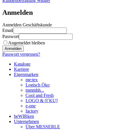
Kundenbefragung Widget
Anmelden
Anmelden Geschäftskunde
Email
Passwort
Angemeldet bleiben
Anmelden
Passwort vergessen?
Kataloge
Karriere
Eigenmarken
me:tex
Logisch Öko
mmmhh...
Cool and Fresh
LOGO & [I´KU]
e-one
factory
beWIRken
Unternehmen
Über MESSERLE