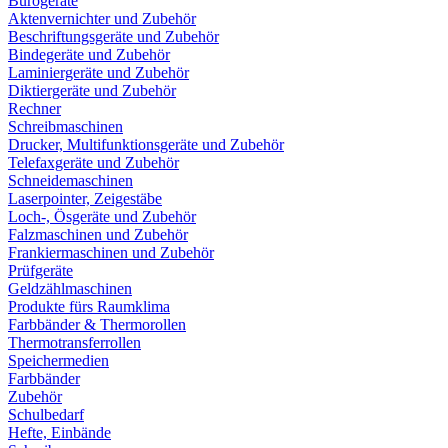
Bürogeräte
Aktenvernichter und Zubehör
Beschriftungsgeräte und Zubehör
Bindegeräte und Zubehör
Laminiergeräte und Zubehör
Diktiergeräte und Zubehör
Rechner
Schreibmaschinen
Drucker, Multifunktionsgeräte und Zubehör
Telefaxgeräte und Zubehör
Schneidemaschinen
Laserpointer, Zeigestäbe
Loch-, Ösgeräte und Zubehör
Falzmaschinen und Zubehör
Frankiermaschinen und Zubehör
Prüfgeräte
Geldzählmaschinen
Produkte fürs Raumklima
Farbbänder & Thermorollen
Thermotransferrollen
Speichermedien
Farbbänder
Zubehör
Schulbedarf
Hefte, Einbände