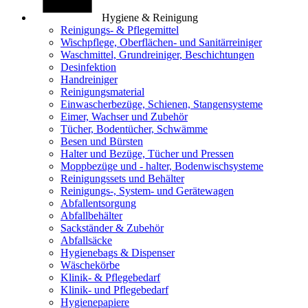
Hygiene & Reinigung
Reinigungs- & Pflegemittel
Wischpflege, Oberflächen- und Sanitärreiniger
Waschmittel, Grundreiniger, Beschichtungen
Desinfektion
Handreiniger
Reinigungsmaterial
Einwascherbezüge, Schienen, Stangensysteme
Eimer, Wachser und Zubehör
Tücher, Bodentücher, Schwämme
Besen und Bürsten
Halter und Bezüge, Tücher und Pressen
Moppbezüge und - halter, Bodenwischsysteme
Reinigungssets und Behälter
Reinigungs-, System- und Gerätewagen
Abfallentsorgung
Abfallbehälter
Sackständer & Zubehör
Abfallsäcke
Hygienebags & Dispenser
Wäschekörbe
Klinik- & Pflegebedarf
Klinik- und Pflegebedarf
Hygienepapiere