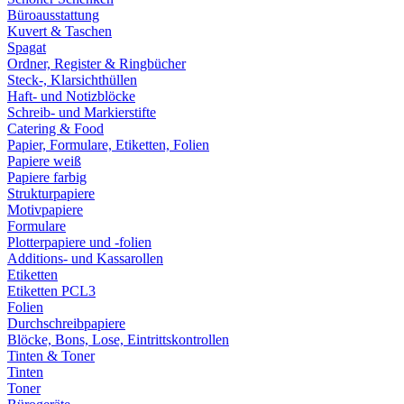
Büroausstattung
Kuvert & Taschen
Spagat
Ordner, Register & Ringbücher
Steck-, Klarsichthüllen
Haft- und Notizblöcke
Schreib- und Markierstifte
Catering & Food
Papier, Formulare, Etiketten, Folien
Papiere weiß
Papiere farbig
Strukturpapiere
Motivpapiere
Formulare
Plotterpapiere und -folien
Additions- und Kassarollen
Etiketten
Etiketten PCL3
Folien
Durchschreibpapiere
Blöcke, Bons, Lose, Eintrittskontrollen
Tinten & Toner
Tinten
Toner