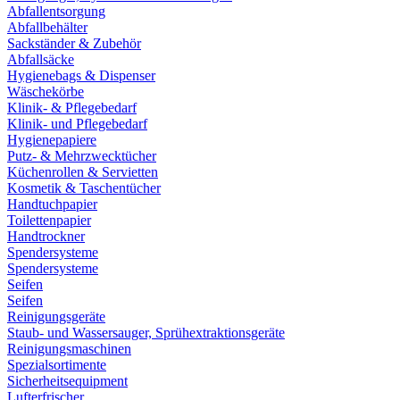
Abfallentsorgung
Abfallbehälter
Sackständer & Zubehör
Abfallsäcke
Hygienebags & Dispenser
Wäschekörbe
Klinik- & Pflegebedarf
Klinik- und Pflegebedarf
Hygienepapiere
Putz- & Mehrzwecktücher
Küchenrollen & Servietten
Kosmetik & Taschentücher
Handtuchpapier
Toilettenpapier
Handtrockner
Spendersysteme
Spendersysteme
Seifen
Seifen
Reinigungsgeräte
Staub- und Wassersauger, Sprühextraktionsgeräte
Reinigungsmaschinen
Spezialsortimente
Sicherheitsequipment
Lufterfrischer