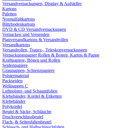
Versandverpackungen, Display & Aufsteller
Kartons
Paletten
Normalfaltkartons
Blitzbodenkartons
DVD & CD Versandverpackungen
Verpacken und Versenden
Planversandkartons & Versandrollen
Versandkartons
Versandrollen, Trapez-, Teleskopverpackungen
Verpackungspapier Rollen & Bogen, Karton & Pappe
Kraftpapiere, Bögen und Rollen
Seidenpapiere
Graupappen, Schrenzpapiere
Polstermaterial
Packseiden
Wellpappen C
Luftpolster- und Schaumfolien
Klebebänder, Kordel & Etiketten
Klebebänder
Polykordel
Beutel & Säcke, Schläuche
Druckverschlussbeutel
Flach- & Seitenfaltenbeutel
Schlauch- und Halbschlauchfolien