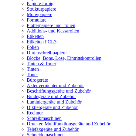
Papiere farbig
Strukturpapiere
Motivpapiere
Formulare
Plotterpapiere und -folien
Additions- und Kassarollen
Etiketten
Etiketten PCL3
Folien
Durchschreibpapiere
Blöcke, Bons, Lose, Eintrittskontrollen
Tinten & Toner
Tinten
Toner
Bürogeräte
Aktenvernichter und Zubehör
Beschriftungsgeräte und Zubehör
Bindegeräte und Zubehör
Laminiergeräte und Zubehör
Diktiergeräte und Zubehör
Rechner
Schreibmaschinen
Drucker, Multifunktionsgeräte und Zubehör
Telefaxgeräte und Zubehör
Schneidemaschinen