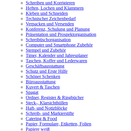
Schreiben und Korrigieren
Heften, Lochen und Klammern
Kleben und Schneiden
Technischer Zeichenbedarf
Verpacken und Versenden
Konferenz, Schulung und Planung
Präsentation und Prospektorganisation
Schreibtischorganisation
Computer und Smartphone Zubehör
Stempel und Zubehör
Timer, Kalender und Jahresplaner
Taschen, Koffer und Lederwaren
Geschäftsausstattung
Schutz und Erste Hilfe
Schöner Schenken
Büroausstattung
Kuvert & Taschen
Spagat
Ordner, Register & Ringbücher
Steck-, Klarsichthüllen
Haft- und Notizblöcke
Schreib- und Markierstifte
Catering & Food
Papier, Formulare, Etiketten, Folien
Papiere weiß