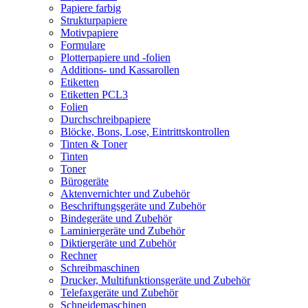
Papiere farbig
Strukturpapiere
Motivpapiere
Formulare
Plotterpapiere und -folien
Additions- und Kassarollen
Etiketten
Etiketten PCL3
Folien
Durchschreibpapiere
Blöcke, Bons, Lose, Eintrittskontrollen
Tinten & Toner
Tinten
Toner
Bürogeräte
Aktenvernichter und Zubehör
Beschriftungsgeräte und Zubehör
Bindegeräte und Zubehör
Laminiergeräte und Zubehör
Diktiergeräte und Zubehör
Rechner
Schreibmaschinen
Drucker, Multifunktionsgeräte und Zubehör
Telefaxgeräte und Zubehör
Schneidemaschinen