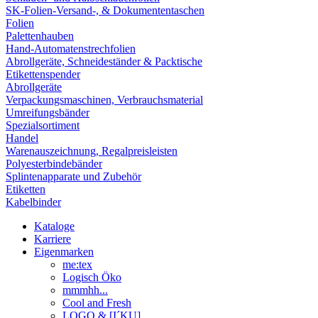
SK-Folien-Versand-, & Dokumententaschen
Folien
Palettenhauben
Hand-Automatenstrechfolien
Abrollgeräte, Schneideständer & Packtische
Etikettenspender
Abrollgeräte
Verpackungsmaschinen, Verbrauchsmaterial
Umreifungsbänder
Spezialsortiment
Handel
Warenauszeichnung, Regalpreisleisten
Polyesterbindebänder
Splintenapparate und Zubehör
Etiketten
Kabelbinder
Kataloge
Karriere
Eigenmarken
me:tex
Logisch Öko
mmmhh...
Cool and Fresh
LOGO & [I´KU]