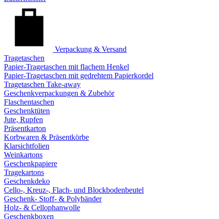
Verpackung & Versand
Tragetaschen
Papier-Tragetaschen mit flachem Henkel
Papier-Tragetaschen mit gedrehtem Papierkordel
Tragetaschen Take-away
Geschenkverpackungen & Zubehör
Flaschentaschen
Geschenktüten
Jute, Rupfen
Präsentkarton
Korbwaren & Präsentkörbe
Klarsichtfolien
Weinkartons
Geschenkpapiere
Tragekartons
Geschenkdeko
Cello-, Kreuz-, Flach- und Blockbodenbeutel
Geschenk- Stoff- & Polybänder
Holz- & Cellophanwolle
Geschenkboxen