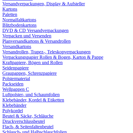
Versandverpackungen, Display & Aufsteller
Kartons
Paletten
Normalfaltkartons
Blitzbodenkartons
DVD & CD Versandverpackungen
Verpacken und Versenden
Planversandkartons & Versandrollen
Versandkartons
Versandrollen, Trapez-, Teleskopverpackungen
Verpackungspapier Rollen & Bogen, Karton & Pappe
Kraftpapiere, Bögen und Rollen
Seidenpapiere
Graupappen, Schrenzpapiere
Polstermaterial
Packseiden
Wellpappen C
Luftpolster- und Schaumfolien
Klebebänder, Kordel & Etiketten
Klebebänder
Polykordel
Beutel & Säcke, Schläuche
Druckverschlussbeutel
Flach- & Seitenfaltenbeutel
Schlauch- und Halbschlauchfolien