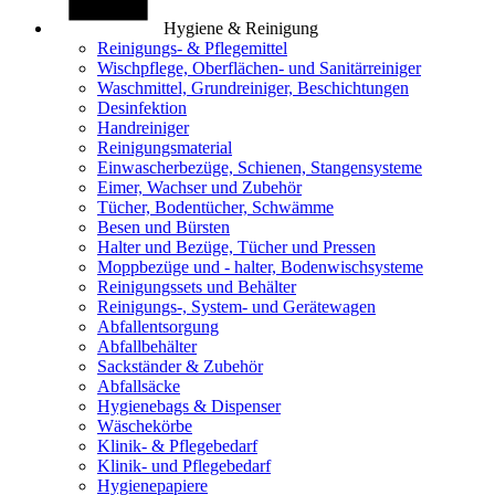
Hygiene & Reinigung
Reinigungs- & Pflegemittel
Wischpflege, Oberflächen- und Sanitärreiniger
Waschmittel, Grundreiniger, Beschichtungen
Desinfektion
Handreiniger
Reinigungsmaterial
Einwascherbezüge, Schienen, Stangensysteme
Eimer, Wachser und Zubehör
Tücher, Bodentücher, Schwämme
Besen und Bürsten
Halter und Bezüge, Tücher und Pressen
Moppbezüge und - halter, Bodenwischsysteme
Reinigungssets und Behälter
Reinigungs-, System- und Gerätewagen
Abfallentsorgung
Abfallbehälter
Sackständer & Zubehör
Abfallsäcke
Hygienebags & Dispenser
Wäschekörbe
Klinik- & Pflegebedarf
Klinik- und Pflegebedarf
Hygienepapiere