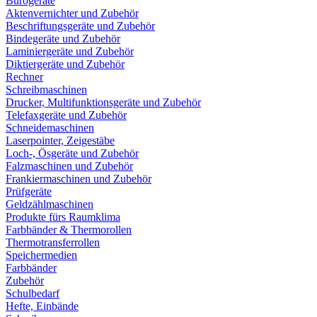
Bürogeräte
Aktenvernichter und Zubehör
Beschriftungsgeräte und Zubehör
Bindegeräte und Zubehör
Laminiergeräte und Zubehör
Diktiergeräte und Zubehör
Rechner
Schreibmaschinen
Drucker, Multifunktionsgeräte und Zubehör
Telefaxgeräte und Zubehör
Schneidemaschinen
Laserpointer, Zeigestäbe
Loch-, Ösgeräte und Zubehör
Falzmaschinen und Zubehör
Frankiermaschinen und Zubehör
Prüfgeräte
Geldzählmaschinen
Produkte fürs Raumklima
Farbbänder & Thermorollen
Thermotransferrollen
Speichermedien
Farbbänder
Zubehör
Schulbedarf
Hefte, Einbände