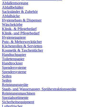
Abfallentsorgung
Abfallbehälter
Sackständer & Zubehör
Abfallsäcke
Hygienebags & Dispenser
Wäschekörbe
Klinik- & Pflegebedarf
Klinik- und Pflegebedarf
Hygienepapiere
Putz- & Mehrzwecktücher
Küchenrollen & Servietten
Kosmetik & Taschentücher
Handtuchpapier
Toilettenpapier
Handtrockner
Spendersysteme
Spendersysteme
Seifen
Seifen
Reinigungsgeräte
Staub- und Wassersauger, Sprühextraktionsgeräte
Reinigungsmaschinen
Spezialsortimente
Sicherheitsequipment
Lufterfrischer