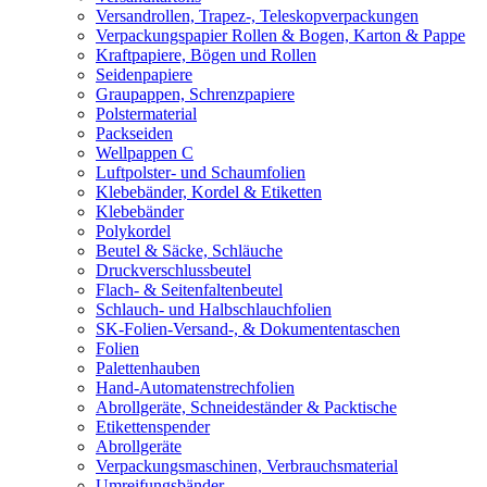
Versandrollen, Trapez-, Teleskopverpackungen
Verpackungspapier Rollen & Bogen, Karton & Pappe
Kraftpapiere, Bögen und Rollen
Seidenpapiere
Graupappen, Schrenzpapiere
Polstermaterial
Packseiden
Wellpappen C
Luftpolster- und Schaumfolien
Klebebänder, Kordel & Etiketten
Klebebänder
Polykordel
Beutel & Säcke, Schläuche
Druckverschlussbeutel
Flach- & Seitenfaltenbeutel
Schlauch- und Halbschlauchfolien
SK-Folien-Versand-, & Dokumententaschen
Folien
Palettenhauben
Hand-Automatenstrechfolien
Abrollgeräte, Schneideständer & Packtische
Etikettenspender
Abrollgeräte
Verpackungsmaschinen, Verbrauchsmaterial
Umreifungsbänder