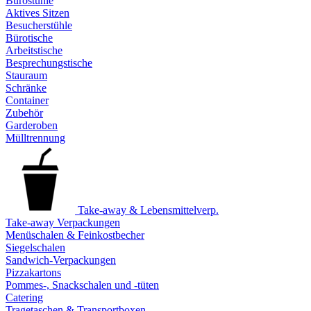
Bürostühle
Aktives Sitzen
Besucherstühle
Bürotische
Arbeitstische
Besprechungstische
Stauraum
Schränke
Container
Zubehör
Garderoben
Mülltrennung
Take-away & Lebensmittelverp.
Take-away Verpackungen
Menüschalen & Feinkostbecher
Siegelschalen
Sandwich-Verpackungen
Pizzakartons
Pommes-, Snackschalen und -tüten
Catering
Tragetaschen & Transportboxen