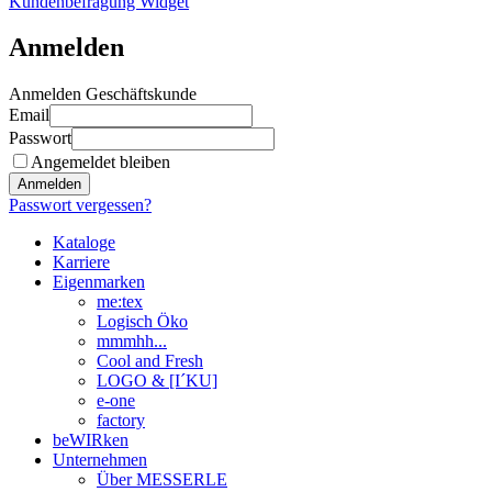
Kundenbefragung Widget
Anmelden
Anmelden Geschäftskunde
Email
Passwort
Angemeldet bleiben
Anmelden
Passwort vergessen?
Kataloge
Karriere
Eigenmarken
me:tex
Logisch Öko
mmmhh...
Cool and Fresh
LOGO & [I´KU]
e-one
factory
beWIRken
Unternehmen
Über MESSERLE