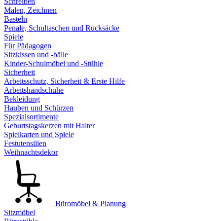
Schreiben
Malen, Zeichnen
Basteln
Penale, Schultaschen und Rucksäcke
Spiele
Für Pädagogen
Sitzkissen und -bälle
Kinder-Schulmöbel und -Stühle
Sicherheit
Arbeitsschutz, Sicherheit & Erste Hilfe
Arbeitshandschuhe
Bekleidung
Hauben und Schürzen
Spezialsortimente
Geburtstagskerzen mit Halter
Spielkarten und Spiele
Festutensilien
Weihnachtsdekor
Büromöbel & Planung
Sitzmöbel