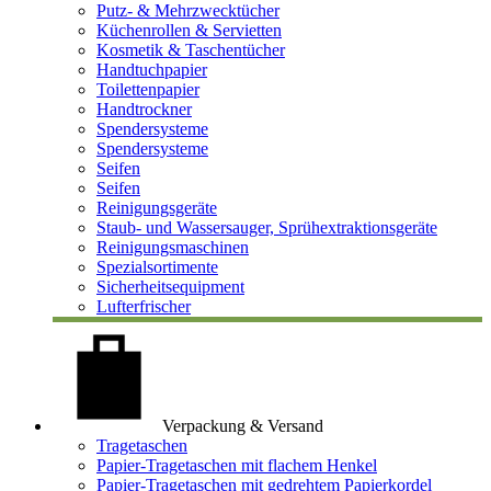
Putz- & Mehrzwecktücher
Küchenrollen & Servietten
Kosmetik & Taschentücher
Handtuchpapier
Toilettenpapier
Handtrockner
Spendersysteme
Spendersysteme
Seifen
Seifen
Reinigungsgeräte
Staub- und Wassersauger, Sprühextraktionsgeräte
Reinigungsmaschinen
Spezialsortimente
Sicherheitsequipment
Lufterfrischer
Verpackung & Versand
Tragetaschen
Papier-Tragetaschen mit flachem Henkel
Papier-Tragetaschen mit gedrehtem Papierkordel