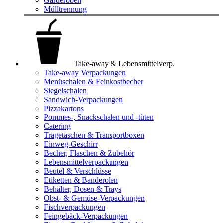
Garderoben
Mülltrennung
Take-away & Lebensmittelverp.
Take-away Verpackungen
Menüschalen & Feinkostbecher
Siegelschalen
Sandwich-Verpackungen
Pizzakartons
Pommes-, Snackschalen und -tüten
Catering
Tragetaschen & Transportboxen
Einweg-Geschirr
Becher, Flaschen & Zubehör
Lebensmittelverpackungen
Beutel & Verschlüsse
Etiketten & Banderolen
Behälter, Dosen & Trays
Obst- & Gemüse-Verpackungen
Fischverpackungen
Feingebäck-Verpackungen