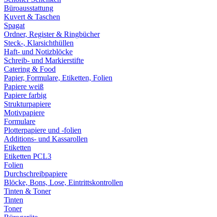
Büroausstattung
Kuvert & Taschen
Spagat
Ordner, Register & Ringbücher
Steck-, Klarsichthüllen
Haft- und Notizblöcke
Schreib- und Markierstifte
Catering & Food
Papier, Formulare, Etiketten, Folien
Papiere weiß
Papiere farbig
Strukturpapiere
Motivpapiere
Formulare
Plotterpapiere und -folien
Additions- und Kassarollen
Etiketten
Etiketten PCL3
Folien
Durchschreibpapiere
Blöcke, Bons, Lose, Eintrittskontrollen
Tinten & Toner
Tinten
Toner