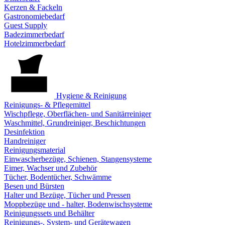
Kerzen & Fackeln
Gastronomiebedarf
Guest Supply
Badezimmerbedarf
Hotelzimmerbedarf
Hygiene & Reinigung
Reinigungs- & Pflegemittel
Wischpflege, Oberflächen- und Sanitärreiniger
Waschmittel, Grundreiniger, Beschichtungen
Desinfektion
Handreiniger
Reinigungsmaterial
Einwascherbezüge, Schienen, Stangensysteme
Eimer, Wachser und Zubehör
Tücher, Bodentücher, Schwämme
Besen und Bürsten
Halter und Bezüge, Tücher und Pressen
Moppbezüge und - halter, Bodenwischsysteme
Reinigungssets und Behälter
Reinigungs-, System- und Gerätewagen