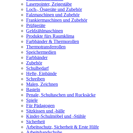
Laserpointer, Zeigestäbe
Loch-, Ösgeräte und Zubehör
Falzmaschinen und Zubehör
Frankiermaschinen und Zubehör
Prüfgeräte
Geldzählmaschinen
Produkte fürs Raumklima
Farbbänder & Thermorollen
Thermotransferrollen
Speichermedien
Farbbänder
Zubehör
Schulbedarf
Hefte, Einbände
Schreiben
Malen, Zeichnen
Basteln
Penale, Schultaschen und Rucksäcke
Spiele
Für Pädagogen
Sitzkissen und -bälle
Kinder-Schulmöbel und -Stühle
Sicherheit
Arbeitsschutz, Sicherheit & Erste Hilfe
Arbeitshandschuhe