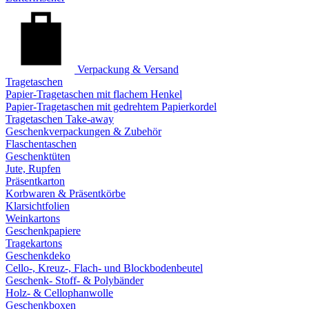
Verpackung & Versand
Tragetaschen
Papier-Tragetaschen mit flachem Henkel
Papier-Tragetaschen mit gedrehtem Papierkordel
Tragetaschen Take-away
Geschenkverpackungen & Zubehör
Flaschentaschen
Geschenktüten
Jute, Rupfen
Präsentkarton
Korbwaren & Präsentkörbe
Klarsichtfolien
Weinkartons
Geschenkpapiere
Tragekartons
Geschenkdeko
Cello-, Kreuz-, Flach- und Blockbodenbeutel
Geschenk- Stoff- & Polybänder
Holz- & Cellophanwolle
Geschenkboxen