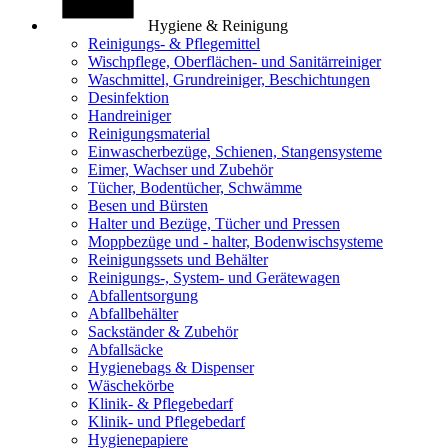
Hygiene & Reinigung
Reinigungs- & Pflegemittel
Wischpflege, Oberflächen- und Sanitärreiniger
Waschmittel, Grundreiniger, Beschichtungen
Desinfektion
Handreiniger
Reinigungsmaterial
Einwascherbezüge, Schienen, Stangensysteme
Eimer, Wachser und Zubehör
Tücher, Bodentücher, Schwämme
Besen und Bürsten
Halter und Bezüge, Tücher und Pressen
Moppbezüge und - halter, Bodenwischsysteme
Reinigungssets und Behälter
Reinigungs-, System- und Gerätewagen
Abfallentsorgung
Abfallbehälter
Sackständer & Zubehör
Abfallsäcke
Hygienebags & Dispenser
Wäschekörbe
Klinik- & Pflegebedarf
Klinik- und Pflegebedarf
Hygienepapiere