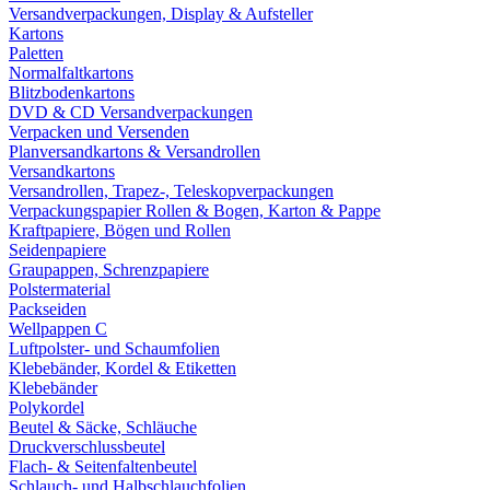
Versandverpackungen, Display & Aufsteller
Kartons
Paletten
Normalfaltkartons
Blitzbodenkartons
DVD & CD Versandverpackungen
Verpacken und Versenden
Planversandkartons & Versandrollen
Versandkartons
Versandrollen, Trapez-, Teleskopverpackungen
Verpackungspapier Rollen & Bogen, Karton & Pappe
Kraftpapiere, Bögen und Rollen
Seidenpapiere
Graupappen, Schrenzpapiere
Polstermaterial
Packseiden
Wellpappen C
Luftpolster- und Schaumfolien
Klebebänder, Kordel & Etiketten
Klebebänder
Polykordel
Beutel & Säcke, Schläuche
Druckverschlussbeutel
Flach- & Seitenfaltenbeutel
Schlauch- und Halbschlauchfolien