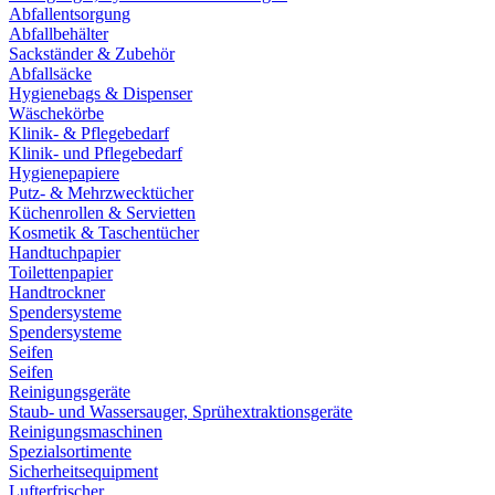
Abfallentsorgung
Abfallbehälter
Sackständer & Zubehör
Abfallsäcke
Hygienebags & Dispenser
Wäschekörbe
Klinik- & Pflegebedarf
Klinik- und Pflegebedarf
Hygienepapiere
Putz- & Mehrzwecktücher
Küchenrollen & Servietten
Kosmetik & Taschentücher
Handtuchpapier
Toilettenpapier
Handtrockner
Spendersysteme
Spendersysteme
Seifen
Seifen
Reinigungsgeräte
Staub- und Wassersauger, Sprühextraktionsgeräte
Reinigungsmaschinen
Spezialsortimente
Sicherheitsequipment
Lufterfrischer