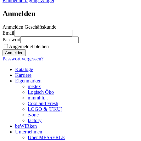
Kundenbefragung Widget
Anmelden
Anmelden Geschäftskunde
Email
Passwort
Angemeldet bleiben
Anmelden
Passwort vergessen?
Kataloge
Karriere
Eigenmarken
me:tex
Logisch Öko
mmmhh...
Cool and Fresh
LOGO & [I´KU]
e-one
factory
beWIRken
Unternehmen
Über MESSERLE