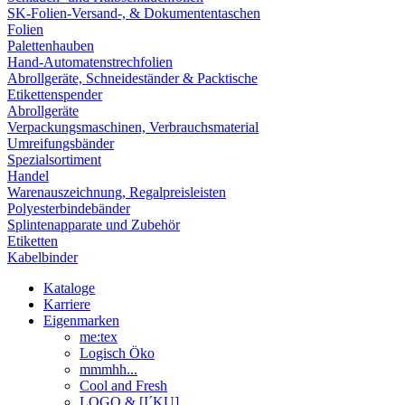
SK-Folien-Versand-, & Dokumententaschen
Folien
Palettenhauben
Hand-Automatenstrechfolien
Abrollgeräte, Schneideständer & Packtische
Etikettenspender
Abrollgeräte
Verpackungsmaschinen, Verbrauchsmaterial
Umreifungsbänder
Spezialsortiment
Handel
Warenauszeichnung, Regalpreisleisten
Polyesterbindebänder
Splintenapparate und Zubehör
Etiketten
Kabelbinder
Kataloge
Karriere
Eigenmarken
me:tex
Logisch Öko
mmmhh...
Cool and Fresh
LOGO & [I´KU]