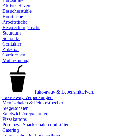
Bürostühle
Aktives Sitzen
Besucherstühle
Bürotische
Arbeitstische
Besprechungstische
Stauraum
Schränke
Container
Zubehör
Garderoben
Mülltrennung
Take-away & Lebensmittelverp.
Take-away Verpackungen
Menüschalen & Feinkostbecher
Siegelschalen
Sandwich-Verpackungen
Pizzakartons
Pommes-, Snackschalen und -tüten
Catering
Tragetaschen & Transportboxen