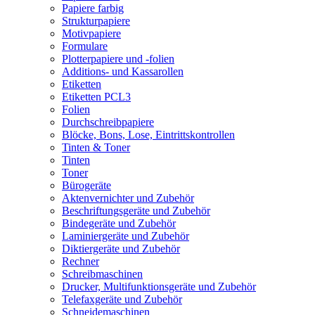
Papiere farbig
Strukturpapiere
Motivpapiere
Formulare
Plotterpapiere und -folien
Additions- und Kassarollen
Etiketten
Etiketten PCL3
Folien
Durchschreibpapiere
Blöcke, Bons, Lose, Eintrittskontrollen
Tinten & Toner
Tinten
Toner
Bürogeräte
Aktenvernichter und Zubehör
Beschriftungsgeräte und Zubehör
Bindegeräte und Zubehör
Laminiergeräte und Zubehör
Diktiergeräte und Zubehör
Rechner
Schreibmaschinen
Drucker, Multifunktionsgeräte und Zubehör
Telefaxgeräte und Zubehör
Schneidemaschinen