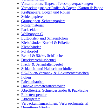
Versandrollen, Trapez-, Teleskopverpackungen
Verpackungspapier Rollen & Bogen, Karton & Pappe
Kraftpapiere, Bögen und Rollen
Seidenpapiere
Graupappen, Schrenzpapiere
Polstermaterial
Packseiden
Wellpappen C
Luftpolster- und Schaumfolien
Klebebänder, Kordel & Etiketten
Klebebänder
Polykordel
Beutel & Säcke, Schläuche
Druckverschlussbeutel
Flach- & Seitenfaltenbeutel
Schlauch- und Halbschlauchfolien
SK-Folien-Versand-, & Dokumententaschen
Folien
Palettenhauben
Hand-Automatenstrechfolien
Abrollgeräte, Schneideständer & Packtische
Etikettenspender
Abrollgeräte
Verpackungsmaschinen, Verbrauchsmaterial
Umreifungsbänder