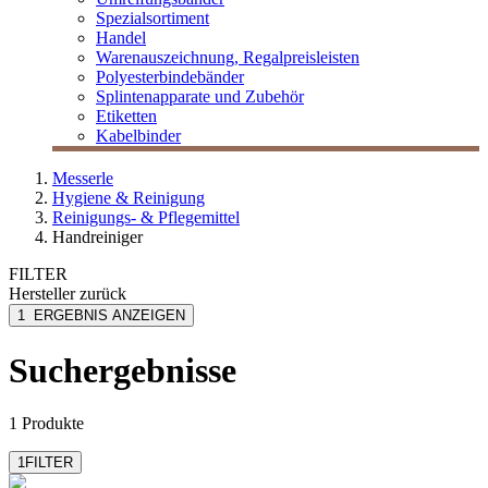
Spezialsortiment
Handel
Warenauszeichnung, Regalpreisleisten
Polyesterbindebänder
Splintenapparate und Zubehör
Etiketten
Kabelbinder
Messerle
Hygiene & Reinigung
Reinigungs- & Pflegemittel
Handreiniger
FILTER
Hersteller
zurück
Dreiturm
1
ERGEBNIS ANZEIGEN
Suchergebnisse
1 Produkte
1
FILTER