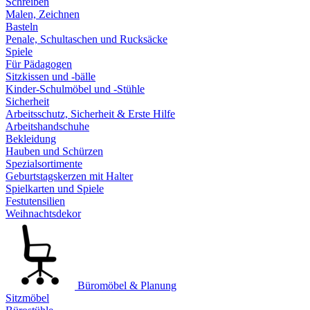
Schreiben
Malen, Zeichnen
Basteln
Penale, Schultaschen und Rucksäcke
Spiele
Für Pädagogen
Sitzkissen und -bälle
Kinder-Schulmöbel und -Stühle
Sicherheit
Arbeitsschutz, Sicherheit & Erste Hilfe
Arbeitshandschuhe
Bekleidung
Hauben und Schürzen
Spezialsortimente
Geburtstagskerzen mit Halter
Spielkarten und Spiele
Festutensilien
Weihnachtsdekor
Büromöbel & Planung
Sitzmöbel