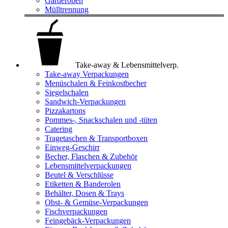
Garderoben
Mülltrennung
Take-away & Lebensmittelverp.
Take-away Verpackungen
Menüschalen & Feinkostbecher
Siegelschalen
Sandwich-Verpackungen
Pizzakartons
Pommes-, Snackschalen und -tüten
Catering
Tragetaschen & Transportboxen
Einweg-Geschirr
Becher, Flaschen & Zubehör
Lebensmittelverpackungen
Beutel & Verschlüsse
Etiketten & Banderolen
Behälter, Dosen & Trays
Obst- & Gemüse-Verpackungen
Fischverpackungen
Feingebäck-Verpackungen