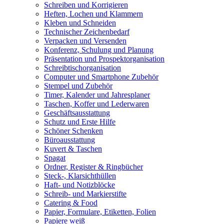
Schreiben und Korrigieren
Heften, Lochen und Klammern
Kleben und Schneiden
Technischer Zeichenbedarf
Verpacken und Versenden
Konferenz, Schulung und Planung
Präsentation und Prospektorganisation
Schreibtischorganisation
Computer und Smartphone Zubehör
Stempel und Zubehör
Timer, Kalender und Jahresplaner
Taschen, Koffer und Lederwaren
Geschäftsausstattung
Schutz und Erste Hilfe
Schöner Schenken
Büroausstattung
Kuvert & Taschen
Spagat
Ordner, Register & Ringbücher
Steck-, Klarsichthüllen
Haft- und Notizblöcke
Schreib- und Markierstifte
Catering & Food
Papier, Formulare, Etiketten, Folien
Papiere weiß