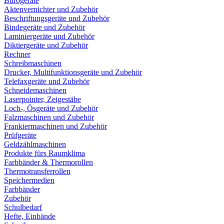
Bürogeräte
Aktenvernichter und Zubehör
Beschriftungsgeräte und Zubehör
Bindegeräte und Zubehör
Laminiergeräte und Zubehör
Diktiergeräte und Zubehör
Rechner
Schreibmaschinen
Drucker, Multifunktionsgeräte und Zubehör
Telefaxgeräte und Zubehör
Schneidemaschinen
Laserpointer, Zeigestäbe
Loch-, Ösgeräte und Zubehör
Falzmaschinen und Zubehör
Frankiermaschinen und Zubehör
Prüfgeräte
Geldzählmaschinen
Produkte fürs Raumklima
Farbbänder & Thermorollen
Thermotransferrollen
Speichermedien
Farbbänder
Zubehör
Schulbedarf
Hefte, Einbände