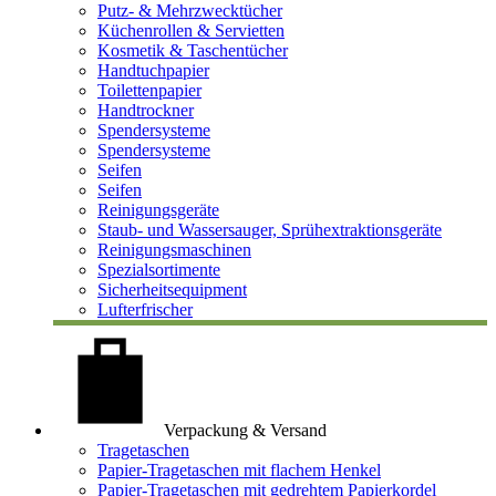
Putz- & Mehrzwecktücher
Küchenrollen & Servietten
Kosmetik & Taschentücher
Handtuchpapier
Toilettenpapier
Handtrockner
Spendersysteme
Spendersysteme
Seifen
Seifen
Reinigungsgeräte
Staub- und Wassersauger, Sprühextraktionsgeräte
Reinigungsmaschinen
Spezialsortimente
Sicherheitsequipment
Lufterfrischer
Verpackung & Versand
Tragetaschen
Papier-Tragetaschen mit flachem Henkel
Papier-Tragetaschen mit gedrehtem Papierkordel