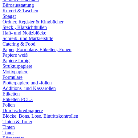
Büroausstattung
Kuvert & Taschen
Spagat
Ordner, Register & Ringbücher
Steck-, Klarsichthüllen
Haft- und Notizblöcke
Schreib- und Markierstifte
Catering & Food
Papier, Formulare, Etiketten, Folien
Papiere weiß
Papiere farbig
Strukturpapiere
Motivpapiere
Formulare
Plotterpapiere und -folien
Additions- und Kassarollen
Etiketten
Etiketten PCL3
Folien
Durchschreibpapiere
Blöcke, Bons, Lose, Eintrittskontrollen
Tinten & Toner
Tinten
Toner