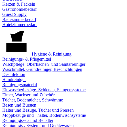
Kerzen & Fackeln
Gastronomiebedarf
Guest Supply
Badezimmerbedarf
Hotelzimmerbedarf
Hygiene & Reinigung
Reinigungs- & Pflegemittel
Wischpflege, Oberflächen- und Sanitärreiniger
Waschmittel, Grundreiniger, Beschichtungen
Desinfektion
Handreiniger
Reinigungsmaterial
Einwascherbezüge, Schienen, Stangensysteme
Eimer, Wachser und Zubehör
Tücher, Bodentücher, Schwämme
Besen und Bürsten
Halter und Bezüge, Tücher und Pressen
Moppbezüge und - halter, Bodenwischsysteme
Reinigungssets und Behälter
Reinigungs-, System- und Gerätewagen