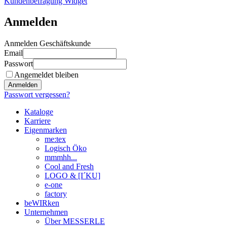
Kundenbefragung Widget
Anmelden
Anmelden Geschäftskunde
Email
Passwort
Angemeldet bleiben
Anmelden
Passwort vergessen?
Kataloge
Karriere
Eigenmarken
me:tex
Logisch Öko
mmmhh...
Cool and Fresh
LOGO & [I´KU]
e-one
factory
beWIRken
Unternehmen
Über MESSERLE