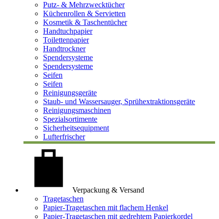
Putz- & Mehrzwecktücher
Küchenrollen & Servietten
Kosmetik & Taschentücher
Handtuchpapier
Toilettenpapier
Handtrockner
Spendersysteme
Spendersysteme
Seifen
Seifen
Reinigungsgeräte
Staub- und Wassersauger, Sprühextraktionsgeräte
Reinigungsmaschinen
Spezialsortimente
Sicherheitsequipment
Lufterfrischer
Verpackung & Versand
Tragetaschen
Papier-Tragetaschen mit flachem Henkel
Papier-Tragetaschen mit gedrehtem Papierkordel