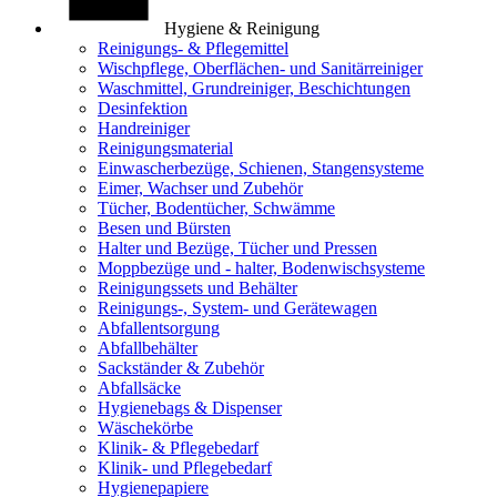
Hygiene & Reinigung
Reinigungs- & Pflegemittel
Wischpflege, Oberflächen- und Sanitärreiniger
Waschmittel, Grundreiniger, Beschichtungen
Desinfektion
Handreiniger
Reinigungsmaterial
Einwascherbezüge, Schienen, Stangensysteme
Eimer, Wachser und Zubehör
Tücher, Bodentücher, Schwämme
Besen und Bürsten
Halter und Bezüge, Tücher und Pressen
Moppbezüge und - halter, Bodenwischsysteme
Reinigungssets und Behälter
Reinigungs-, System- und Gerätewagen
Abfallentsorgung
Abfallbehälter
Sackständer & Zubehör
Abfallsäcke
Hygienebags & Dispenser
Wäschekörbe
Klinik- & Pflegebedarf
Klinik- und Pflegebedarf
Hygienepapiere