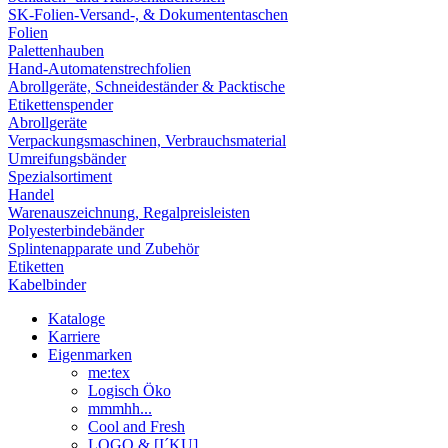
SK-Folien-Versand-, & Dokumententaschen
Folien
Palettenhauben
Hand-Automatenstrechfolien
Abrollgeräte, Schneideständer & Packtische
Etikettenspender
Abrollgeräte
Verpackungsmaschinen, Verbrauchsmaterial
Umreifungsbänder
Spezialsortiment
Handel
Warenauszeichnung, Regalpreisleisten
Polyesterbindebänder
Splintenapparate und Zubehör
Etiketten
Kabelbinder
Kataloge
Karriere
Eigenmarken
me:tex
Logisch Öko
mmmhh...
Cool and Fresh
LOGO & [I´KU]