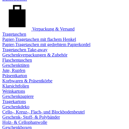
Verpackung & Versand
Tragetaschen
Papier-Tragetaschen mit flachem Henkel
Papier-Tragetaschen mit gedrehtem Papierkordel
Tragetaschen Take-away
Geschenkverpackungen & Zubehör
Flaschentaschen
Geschenktüten
Jute, Rupfen
Präsentkarton
Korbwaren & Präsentkörbe
Klarsichtfolien
Weinkartons
Geschenkpapiere
Tragekartons
Geschenkdeko
Cello-, Kreuz-, Flach- und Blockbodenbeutel
Geschenk- Stoff- & Polybänder
Holz- & Cellophanwolle
Geschenkboxen