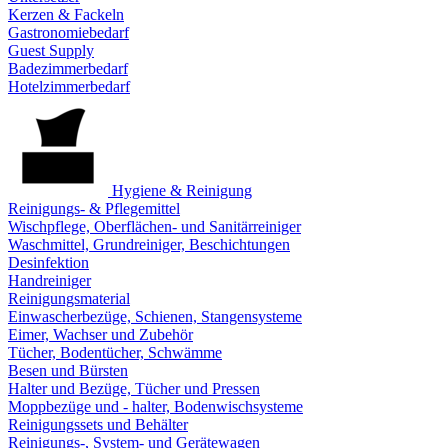
Kerzen & Fackeln
Gastronomiebedarf
Guest Supply
Badezimmerbedarf
Hotelzimmerbedarf
Hygiene & Reinigung
Reinigungs- & Pflegemittel
Wischpflege, Oberflächen- und Sanitärreiniger
Waschmittel, Grundreiniger, Beschichtungen
Desinfektion
Handreiniger
Reinigungsmaterial
Einwascherbezüge, Schienen, Stangensysteme
Eimer, Wachser und Zubehör
Tücher, Bodentücher, Schwämme
Besen und Bürsten
Halter und Bezüge, Tücher und Pressen
Moppbezüge und - halter, Bodenwischsysteme
Reinigungssets und Behälter
Reinigungs-, System- und Gerätewagen