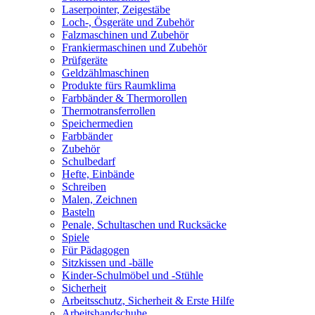
Laserpointer, Zeigestäbe
Loch-, Ösgeräte und Zubehör
Falzmaschinen und Zubehör
Frankiermaschinen und Zubehör
Prüfgeräte
Geldzählmaschinen
Produkte fürs Raumklima
Farbbänder & Thermorollen
Thermotransferrollen
Speichermedien
Farbbänder
Zubehör
Schulbedarf
Hefte, Einbände
Schreiben
Malen, Zeichnen
Basteln
Penale, Schultaschen und Rucksäcke
Spiele
Für Pädagogen
Sitzkissen und -bälle
Kinder-Schulmöbel und -Stühle
Sicherheit
Arbeitsschutz, Sicherheit & Erste Hilfe
Arbeitshandschuhe