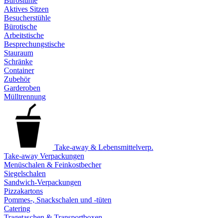
Bürostühle
Aktives Sitzen
Besucherstühle
Bürotische
Arbeitstische
Besprechungstische
Stauraum
Schränke
Container
Zubehör
Garderoben
Mülltrennung
Take-away & Lebensmittelverp.
Take-away Verpackungen
Menüschalen & Feinkostbecher
Siegelschalen
Sandwich-Verpackungen
Pizzakartons
Pommes-, Snackschalen und -tüten
Catering
Tragetaschen & Transportboxen