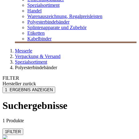
Spezialsortiment
Handel
Warenauszeichnung, Regalpreisleisten
Polyesterbindebänder
Splintenapparate und Zubehör
Etiketten
Kabelbinder
Messerle
Verpackung & Versand
Spezialsortiment
Polyesterbindebänder
FILTER
Hersteller
zurück
Allplastik
1
ERGEBNIS ANZEIGEN
Suchergebnisse
1 Produkte
1
FILTER