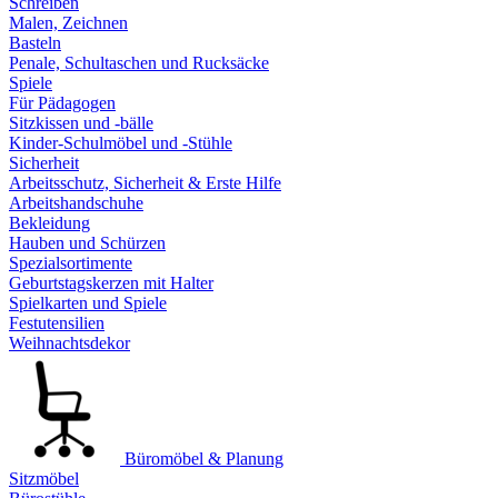
Schreiben
Malen, Zeichnen
Basteln
Penale, Schultaschen und Rucksäcke
Spiele
Für Pädagogen
Sitzkissen und -bälle
Kinder-Schulmöbel und -Stühle
Sicherheit
Arbeitsschutz, Sicherheit & Erste Hilfe
Arbeitshandschuhe
Bekleidung
Hauben und Schürzen
Spezialsortimente
Geburtstagskerzen mit Halter
Spielkarten und Spiele
Festutensilien
Weihnachtsdekor
Büromöbel & Planung
Sitzmöbel