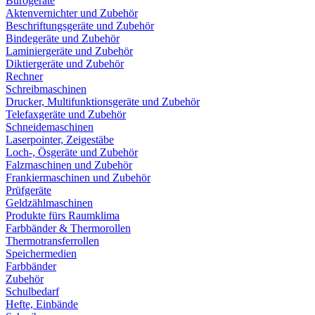
Bürogeräte
Aktenvernichter und Zubehör
Beschriftungsgeräte und Zubehör
Bindegeräte und Zubehör
Laminiergeräte und Zubehör
Diktiergeräte und Zubehör
Rechner
Schreibmaschinen
Drucker, Multifunktionsgeräte und Zubehör
Telefaxgeräte und Zubehör
Schneidemaschinen
Laserpointer, Zeigestäbe
Loch-, Ösgeräte und Zubehör
Falzmaschinen und Zubehör
Frankiermaschinen und Zubehör
Prüfgeräte
Geldzählmaschinen
Produkte fürs Raumklima
Farbbänder & Thermorollen
Thermotransferrollen
Speichermedien
Farbbänder
Zubehör
Schulbedarf
Hefte, Einbände