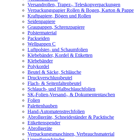
Versandrollen, Trapez-, Teleskopverpackungen
Verpackungspapier Rollen & Bogen, Karton & Pappe
Kraftpapiere, Bögen und Rollen
Seidenpapiere
Graupappen, Schrenzpapiere
Polstermaterial
Packseiden
Wellpappen C
Luftpolster- und Schaumfolien
Klebebänder, Kordel & Etiketten
Klebebänder
Polykordel
Beutel & Säcke, Schläuche
Druckverschlussbeutel
Flach- & Seitenfaltenbeutel
Schlauch- und Halbschlauchfolien
SK-Folien-Versand-, & Dokumententaschen
Folien
Palettenhauben
Hand-Automatenstrechfolien
Abrollgeräte, Schneideständer & Packtische
Etikettenspender
Abrollgeräte
Verpackungsmaschinen, Verbrauchsmaterial
Umreifungsbänder