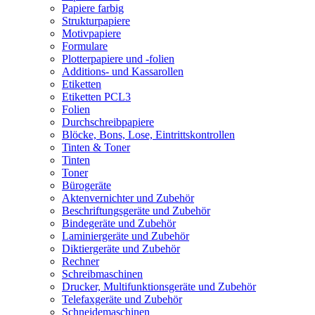
Papiere farbig
Strukturpapiere
Motivpapiere
Formulare
Plotterpapiere und -folien
Additions- und Kassarollen
Etiketten
Etiketten PCL3
Folien
Durchschreibpapiere
Blöcke, Bons, Lose, Eintrittskontrollen
Tinten & Toner
Tinten
Toner
Bürogeräte
Aktenvernichter und Zubehör
Beschriftungsgeräte und Zubehör
Bindegeräte und Zubehör
Laminiergeräte und Zubehör
Diktiergeräte und Zubehör
Rechner
Schreibmaschinen
Drucker, Multifunktionsgeräte und Zubehör
Telefaxgeräte und Zubehör
Schneidemaschinen