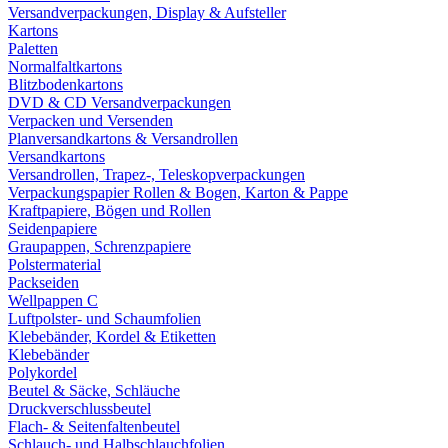
Versandverpackungen, Display & Aufsteller
Kartons
Paletten
Normalfaltkartons
Blitzbodenkartons
DVD & CD Versandverpackungen
Verpacken und Versenden
Planversandkartons & Versandrollen
Versandkartons
Versandrollen, Trapez-, Teleskopverpackungen
Verpackungspapier Rollen & Bogen, Karton & Pappe
Kraftpapiere, Bögen und Rollen
Seidenpapiere
Graupappen, Schrenzpapiere
Polstermaterial
Packseiden
Wellpappen C
Luftpolster- und Schaumfolien
Klebebänder, Kordel & Etiketten
Klebebänder
Polykordel
Beutel & Säcke, Schläuche
Druckverschlussbeutel
Flach- & Seitenfaltenbeutel
Schlauch- und Halbschlauchfolien