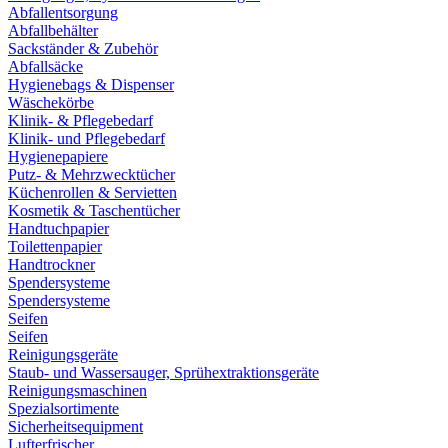
Abfallentsorgung
Abfallbehälter
Sackständer & Zubehör
Abfallsäcke
Hygienebags & Dispenser
Wäschekörbe
Klinik- & Pflegebedarf
Klinik- und Pflegebedarf
Hygienepapiere
Putz- & Mehrzwecktücher
Küchenrollen & Servietten
Kosmetik & Taschentücher
Handtuchpapier
Toilettenpapier
Handtrockner
Spendersysteme
Spendersysteme
Seifen
Seifen
Reinigungsgeräte
Staub- und Wassersauger, Sprühextraktionsgeräte
Reinigungsmaschinen
Spezialsortimente
Sicherheitsequipment
Lufterfrischer