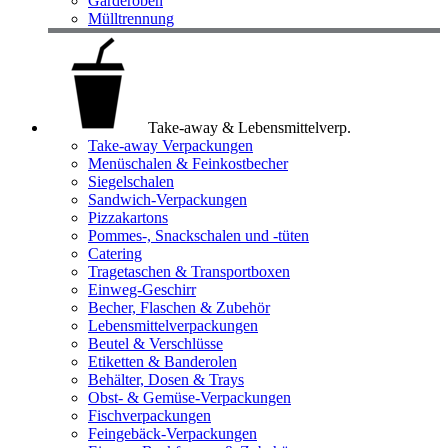
Garderoben
Mülltrennung
Take-away & Lebensmittelverp.
Take-away Verpackungen
Menüschalen & Feinkostbecher
Siegelschalen
Sandwich-Verpackungen
Pizzakartons
Pommes-, Snackschalen und -tüten
Catering
Tragetaschen & Transportboxen
Einweg-Geschirr
Becher, Flaschen & Zubehör
Lebensmittelverpackungen
Beutel & Verschlüsse
Etiketten & Banderolen
Behälter, Dosen & Trays
Obst- & Gemüse-Verpackungen
Fischverpackungen
Feingebäck-Verpackungen