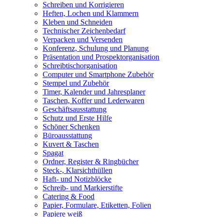
Schreiben und Korrigieren
Heften, Lochen und Klammern
Kleben und Schneiden
Technischer Zeichenbedarf
Verpacken und Versenden
Konferenz, Schulung und Planung
Präsentation und Prospektorganisation
Schreibtischorganisation
Computer und Smartphone Zubehör
Stempel und Zubehör
Timer, Kalender und Jahresplaner
Taschen, Koffer und Lederwaren
Geschäftsausstattung
Schutz und Erste Hilfe
Schöner Schenken
Büroausstattung
Kuvert & Taschen
Spagat
Ordner, Register & Ringbücher
Steck-, Klarsichthüllen
Haft- und Notizblöcke
Schreib- und Markierstifte
Catering & Food
Papier, Formulare, Etiketten, Folien
Papiere weiß