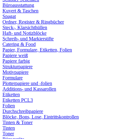
Büroausstattung
Kuvert & Taschen
Spagat
Ordner, Register & Ringbücher
Steck-, Klarsichthüllen
Haft- und Notizblöcke
Schreib- und Markierstifte
Catering & Food
Papier, Formulare, Etiketten, Folien
Papiere weiß
Papiere farbig
Strukturpapiere
Motivpapiere
Formulare
Plotterpapiere und -folien
Additions- und Kassarollen
Etiketten
Etiketten PCL3
Folien
Durchschreibpapiere
Blöcke, Bons, Lose, Eintrittskontrollen
Tinten & Toner
Tinten
Toner