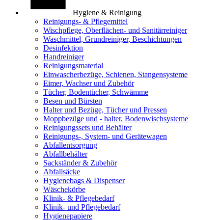
Hygiene & Reinigung
Reinigungs- & Pflegemittel
Wischpflege, Oberflächen- und Sanitärreiniger
Waschmittel, Grundreiniger, Beschichtungen
Desinfektion
Handreiniger
Reinigungsmaterial
Einwascherbezüge, Schienen, Stangensysteme
Eimer, Wachser und Zubehör
Tücher, Bodentücher, Schwämme
Besen und Bürsten
Halter und Bezüge, Tücher und Pressen
Moppbezüge und - halter, Bodenwischsysteme
Reinigungssets und Behälter
Reinigungs-, System- und Gerätewagen
Abfallentsorgung
Abfallbehälter
Sackständer & Zubehör
Abfallsäcke
Hygienebags & Dispenser
Wäschekörbe
Klinik- & Pflegebedarf
Klinik- und Pflegebedarf
Hygienepapiere