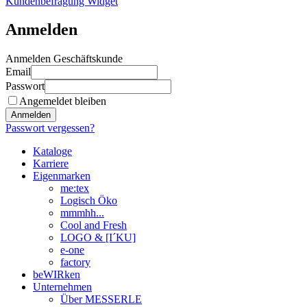
Kundenbefragung Widget
Anmelden
Anmelden Geschäftskunde
Email
Passwort
Angemeldet bleiben
Anmelden
Passwort vergessen?
Kataloge
Karriere
Eigenmarken
me:tex
Logisch Öko
mmmhh...
Cool and Fresh
LOGO & [I´KU]
e-one
factory
beWIRken
Unternehmen
Über MESSERLE