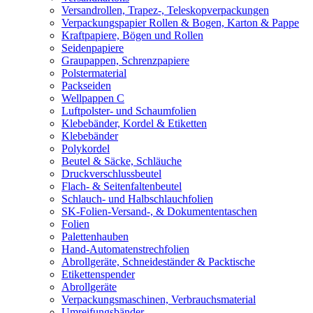
Versandrollen, Trapez-, Teleskopverpackungen
Verpackungspapier Rollen & Bogen, Karton & Pappe
Kraftpapiere, Bögen und Rollen
Seidenpapiere
Graupappen, Schrenzpapiere
Polstermaterial
Packseiden
Wellpappen C
Luftpolster- und Schaumfolien
Klebebänder, Kordel & Etiketten
Klebebänder
Polykordel
Beutel & Säcke, Schläuche
Druckverschlussbeutel
Flach- & Seitenfaltenbeutel
Schlauch- und Halbschlauchfolien
SK-Folien-Versand-, & Dokumententaschen
Folien
Palettenhauben
Hand-Automatenstrechfolien
Abrollgeräte, Schneideständer & Packtische
Etikettenspender
Abrollgeräte
Verpackungsmaschinen, Verbrauchsmaterial
Umreifungsbänder