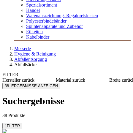
Spezialsortiment
Handel
Warenauszeichnung, Regalpreisleisten
Polyesterbindebänder
Splintenapparate und Zubehör
Etiketten
Kabelbinder
Messerle
Hygiene & Reinigung
Abfallentsorgung
Abfallsäcke
FILTER
Hersteller
zurück
Material
zurück
Breite
zurüc
Candola
LDPE
1130 m
38
ERGEBNISSE ANZEIGEN
LOGISCH ÖKO
HDPE
140 mm
M Pack
PE
170 mm
Suchergebnisse
mehr anzeig
MESSERLE
Papier
Paxxo
PLA
mehr anzeigen
38 Produkte
1
FILTER