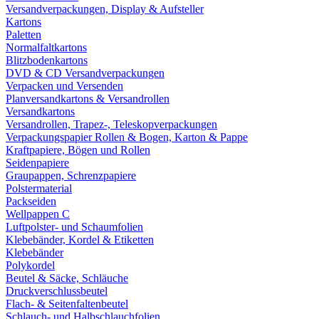
Versandverpackungen, Display & Aufsteller
Kartons
Paletten
Normalfaltkartons
Blitzbodenkartons
DVD & CD Versandverpackungen
Verpacken und Versenden
Planversandkartons & Versandrollen
Versandkartons
Versandrollen, Trapez-, Teleskopverpackungen
Verpackungspapier Rollen & Bogen, Karton & Pappe
Kraftpapiere, Bögen und Rollen
Seidenpapiere
Graupappen, Schrenzpapiere
Polstermaterial
Packseiden
Wellpappen C
Luftpolster- und Schaumfolien
Klebebänder, Kordel & Etiketten
Klebebänder
Polykordel
Beutel & Säcke, Schläuche
Druckverschlussbeutel
Flach- & Seitenfaltenbeutel
Schlauch- und Halbschlauchfolien