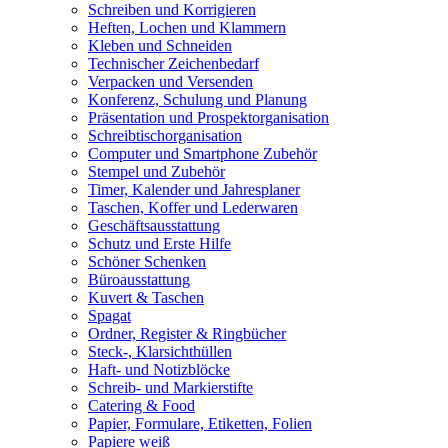
Schreiben und Korrigieren
Heften, Lochen und Klammern
Kleben und Schneiden
Technischer Zeichenbedarf
Verpacken und Versenden
Konferenz, Schulung und Planung
Präsentation und Prospektorganisation
Schreibtischorganisation
Computer und Smartphone Zubehör
Stempel und Zubehör
Timer, Kalender und Jahresplaner
Taschen, Koffer und Lederwaren
Geschäftsausstattung
Schutz und Erste Hilfe
Schöner Schenken
Büroausstattung
Kuvert & Taschen
Spagat
Ordner, Register & Ringbücher
Steck-, Klarsichthüllen
Haft- und Notizblöcke
Schreib- und Markierstifte
Catering & Food
Papier, Formulare, Etiketten, Folien
Papiere weiß