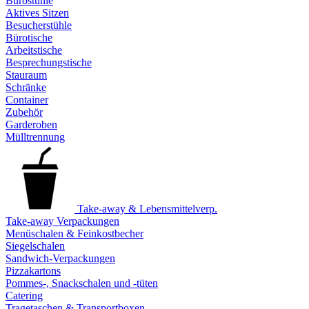
Bürostühle
Aktives Sitzen
Besucherstühle
Bürotische
Arbeitstische
Besprechungstische
Stauraum
Schränke
Container
Zubehör
Garderoben
Mülltrennung
Take-away & Lebensmittelverp.
Take-away Verpackungen
Menüschalen & Feinkostbecher
Siegelschalen
Sandwich-Verpackungen
Pizzakartons
Pommes-, Snackschalen und -tüten
Catering
Tragetaschen & Transportboxen