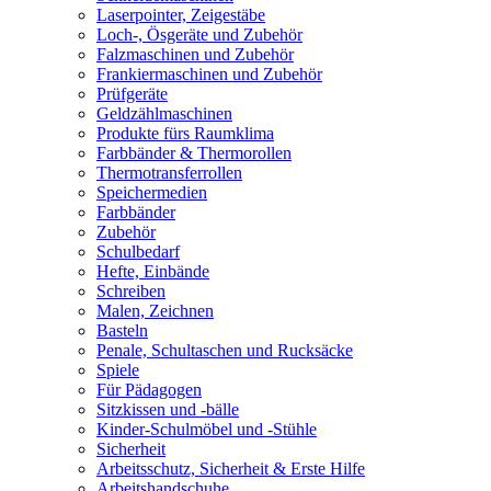
Laserpointer, Zeigestäbe
Loch-, Ösgeräte und Zubehör
Falzmaschinen und Zubehör
Frankiermaschinen und Zubehör
Prüfgeräte
Geldzählmaschinen
Produkte fürs Raumklima
Farbbänder & Thermorollen
Thermotransferrollen
Speichermedien
Farbbänder
Zubehör
Schulbedarf
Hefte, Einbände
Schreiben
Malen, Zeichnen
Basteln
Penale, Schultaschen und Rucksäcke
Spiele
Für Pädagogen
Sitzkissen und -bälle
Kinder-Schulmöbel und -Stühle
Sicherheit
Arbeitsschutz, Sicherheit & Erste Hilfe
Arbeitshandschuhe