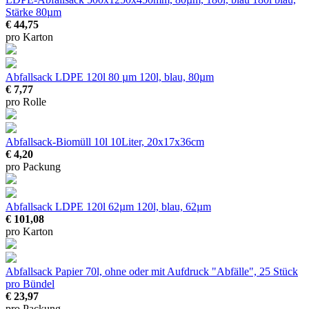
Stärke 80µm
€ 44,75
pro Karton
Abfallsack LDPE 120l 80 µm
120l, blau, 80µm
€ 7,77
pro Rolle
Abfallsack-Biomüll 10l
10Liter, 20x17x36cm
€ 4,20
pro Packung
Abfallsack LDPE 120l 62µm
120l, blau, 62µm
€ 101,08
pro Karton
Abfallsack Papier
70l, ohne oder mit Aufdruck "Abfälle", 25 Stück
pro Bündel
€ 23,97
pro Packung