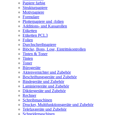
Papiere farbig
Strukturpapiere
Motivpapiere
Formulare
Plotterpapiere und -folien
Additions- und Kassarollen
Etiketten
Etiketten PCL3
Folien
Durchschreibpapiere
Blöcke, Bons, Lose, Eintrittskontrollen
Tinten & Toner
Tinten
Toner
Bürogeräte
Aktenvernichter und Zubehör
Beschriftungsgeräte und Zubehör
Bindegeräte und Zubehör
Laminiergeräte und Zubehör
Diktiergeräte und Zubehör
Rechner
Schreibmaschinen
Drucker, Multifunktionsgeräte und Zubehör
Telefaxgeräte und Zubehör
Schneidemaschinen