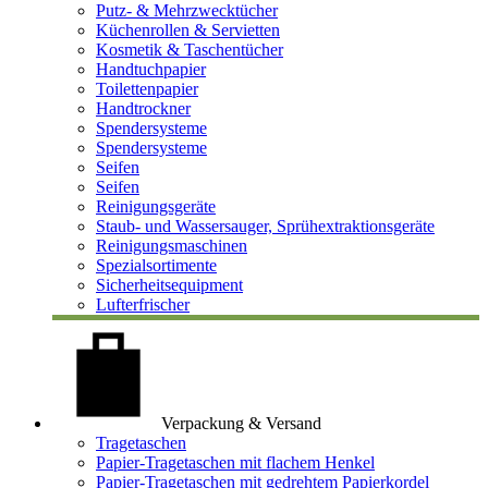
Putz- & Mehrzwecktücher
Küchenrollen & Servietten
Kosmetik & Taschentücher
Handtuchpapier
Toilettenpapier
Handtrockner
Spendersysteme
Spendersysteme
Seifen
Seifen
Reinigungsgeräte
Staub- und Wassersauger, Sprühextraktionsgeräte
Reinigungsmaschinen
Spezialsortimente
Sicherheitsequipment
Lufterfrischer
Verpackung & Versand
Tragetaschen
Papier-Tragetaschen mit flachem Henkel
Papier-Tragetaschen mit gedrehtem Papierkordel