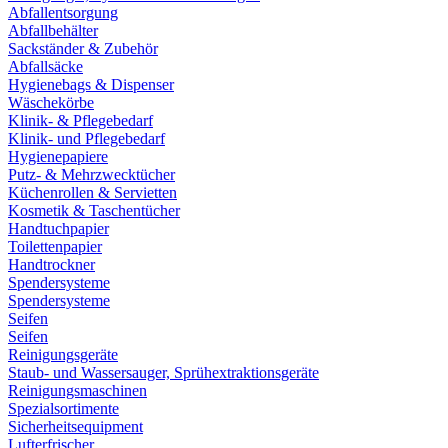
Abfallentsorgung
Abfallbehälter
Sackständer & Zubehör
Abfallsäcke
Hygienebags & Dispenser
Wäschekörbe
Klinik- & Pflegebedarf
Klinik- und Pflegebedarf
Hygienepapiere
Putz- & Mehrzwecktücher
Küchenrollen & Servietten
Kosmetik & Taschentücher
Handtuchpapier
Toilettenpapier
Handtrockner
Spendersysteme
Spendersysteme
Seifen
Seifen
Reinigungsgeräte
Staub- und Wassersauger, Sprühextraktionsgeräte
Reinigungsmaschinen
Spezialsortimente
Sicherheitsequipment
Lufterfrischer