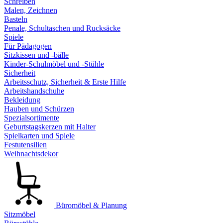
Schreiben
Malen, Zeichnen
Basteln
Penale, Schultaschen und Rucksäcke
Spiele
Für Pädagogen
Sitzkissen und -bälle
Kinder-Schulmöbel und -Stühle
Sicherheit
Arbeitsschutz, Sicherheit & Erste Hilfe
Arbeitshandschuhe
Bekleidung
Hauben und Schürzen
Spezialsortimente
Geburtstagskerzen mit Halter
Spielkarten und Spiele
Festutensilien
Weihnachtsdekor
Büromöbel & Planung
Sitzmöbel