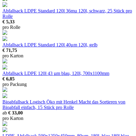
Abfallsack LDPE Standard 120l 36mµ
120l, schwarz, 25 Stück pro
Rolle
€ 5,33
pro Rolle
Abfallsack LDPE Standard 120l 40μm
120l, gelb
€ 71,75
pro Karton
Abfallsack LDPE 120l 43 µm
blau, 120l, 700x1100mm
€ 6,85
pro Packung
Bioabfallsack Logisch Öko mit Henkel
Macht das Sortieren von
Bioabfall einfach, 15 Stück pro Rolle
ab
€ 33,00
pro Karton
LDPE-Abfallsack 500x1250x450mm, 80µm, 180l, blau
180l blau,