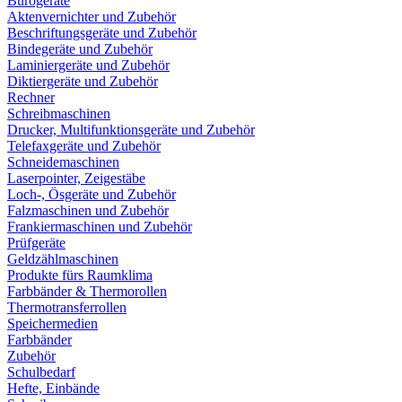
Bürogeräte
Aktenvernichter und Zubehör
Beschriftungsgeräte und Zubehör
Bindegeräte und Zubehör
Laminiergeräte und Zubehör
Diktiergeräte und Zubehör
Rechner
Schreibmaschinen
Drucker, Multifunktionsgeräte und Zubehör
Telefaxgeräte und Zubehör
Schneidemaschinen
Laserpointer, Zeigestäbe
Loch-, Ösgeräte und Zubehör
Falzmaschinen und Zubehör
Frankiermaschinen und Zubehör
Prüfgeräte
Geldzählmaschinen
Produkte fürs Raumklima
Farbbänder & Thermorollen
Thermotransferrollen
Speichermedien
Farbbänder
Zubehör
Schulbedarf
Hefte, Einbände