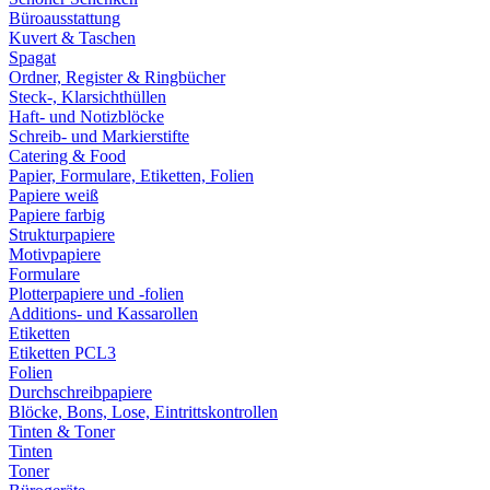
Büroausstattung
Kuvert & Taschen
Spagat
Ordner, Register & Ringbücher
Steck-, Klarsichthüllen
Haft- und Notizblöcke
Schreib- und Markierstifte
Catering & Food
Papier, Formulare, Etiketten, Folien
Papiere weiß
Papiere farbig
Strukturpapiere
Motivpapiere
Formulare
Plotterpapiere und -folien
Additions- und Kassarollen
Etiketten
Etiketten PCL3
Folien
Durchschreibpapiere
Blöcke, Bons, Lose, Eintrittskontrollen
Tinten & Toner
Tinten
Toner