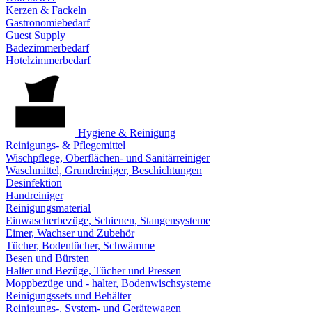
Kerzen & Fackeln
Gastronomiebedarf
Guest Supply
Badezimmerbedarf
Hotelzimmerbedarf
Hygiene & Reinigung
Reinigungs- & Pflegemittel
Wischpflege, Oberflächen- und Sanitärreiniger
Waschmittel, Grundreiniger, Beschichtungen
Desinfektion
Handreiniger
Reinigungsmaterial
Einwascherbezüge, Schienen, Stangensysteme
Eimer, Wachser und Zubehör
Tücher, Bodentücher, Schwämme
Besen und Bürsten
Halter und Bezüge, Tücher und Pressen
Moppbezüge und - halter, Bodenwischsysteme
Reinigungssets und Behälter
Reinigungs-, System- und Gerätewagen