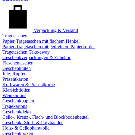
Verpackung & Versand
Tragetaschen
Papier-Tragetaschen mit flachem Henkel
Papier-Tragetaschen mit gedrehtem Papierkordel
Tragetaschen Take-away
Geschenkverpackungen & Zubehör
Flaschentaschen
Geschenktüten
Jute, Rupfen
Präsentkarton
Korbwaren & Präsentkörbe
Klarsichtfolien
Weinkartons
Geschenkpapiere
Tragekartons
Geschenkdeko
Cello-, Kreuz-, Flach- und Blockbodenbeutel
Geschenk- Stoff- & Polybänder
Holz- & Cellophanwolle
Geschenkboxen