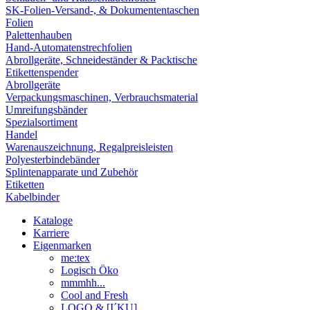
SK-Folien-Versand-, & Dokumententaschen
Folien
Palettenhauben
Hand-Automatenstrechfolien
Abrollgeräte, Schneideständer & Packtische
Etikettenspender
Abrollgeräte
Verpackungsmaschinen, Verbrauchsmaterial
Umreifungsbänder
Spezialsortiment
Handel
Warenauszeichnung, Regalpreisleisten
Polyesterbindebänder
Splintenapparate und Zubehör
Etiketten
Kabelbinder
Kataloge
Karriere
Eigenmarken
me:tex
Logisch Öko
mmmhh...
Cool and Fresh
LOGO & [I´KU]