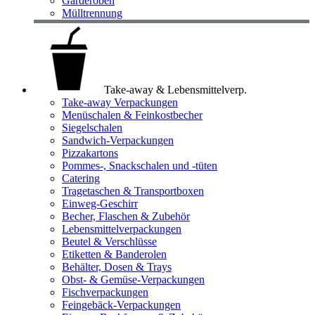
Garderoben
Mülltrennung
Take-away & Lebensmittelverp.
Take-away Verpackungen
Menüschalen & Feinkostbecher
Siegelschalen
Sandwich-Verpackungen
Pizzakartons
Pommes-, Snackschalen und -tüten
Catering
Tragetaschen & Transportboxen
Einweg-Geschirr
Becher, Flaschen & Zubehör
Lebensmittelverpackungen
Beutel & Verschlüsse
Etiketten & Banderolen
Behälter, Dosen & Trays
Obst- & Gemüse-Verpackungen
Fischverpackungen
Feingebäck-Verpackungen