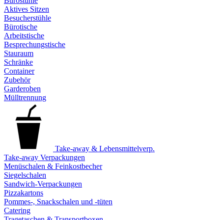
Bürostühle
Aktives Sitzen
Besucherstühle
Bürotische
Arbeitstische
Besprechungstische
Stauraum
Schränke
Container
Zubehör
Garderoben
Mülltrennung
Take-away & Lebensmittelverp.
Take-away Verpackungen
Menüschalen & Feinkostbecher
Siegelschalen
Sandwich-Verpackungen
Pizzakartons
Pommes-, Snackschalen und -tüten
Catering
Tragetaschen & Transportboxen