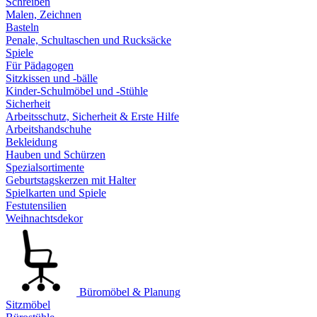
Schreiben
Malen, Zeichnen
Basteln
Penale, Schultaschen und Rucksäcke
Spiele
Für Pädagogen
Sitzkissen und -bälle
Kinder-Schulmöbel und -Stühle
Sicherheit
Arbeitsschutz, Sicherheit & Erste Hilfe
Arbeitshandschuhe
Bekleidung
Hauben und Schürzen
Spezialsortimente
Geburtstagskerzen mit Halter
Spielkarten und Spiele
Festutensilien
Weihnachtsdekor
Büromöbel & Planung
Sitzmöbel