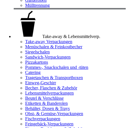
Garderoben
Mülltrennung
Take-away & Lebensmittelverp.
Take-away Verpackungen
Menüschalen & Feinkostbecher
Siegelschalen
Sandwich-Verpackungen
Pizzakartons
Pommes-, Snackschalen und -tüten
Catering
Tragetaschen & Transportboxen
Einweg-Geschirr
Becher, Flaschen & Zubehör
Lebensmittelverpackungen
Beutel & Verschlüsse
Etiketten & Banderolen
Behälter, Dosen & Trays
Obst- & Gemüse-Verpackungen
Fischverpackungen
Feingebäck-Verpackungen