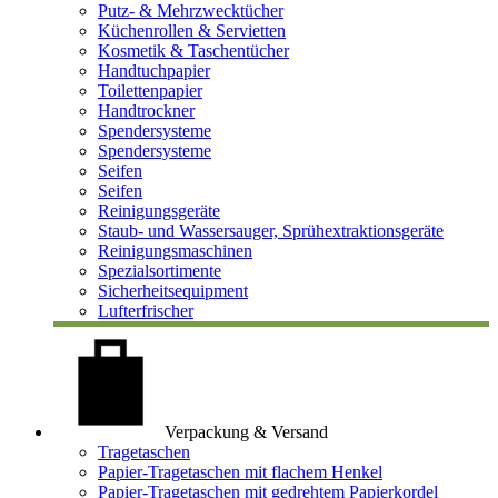
Putz- & Mehrzwecktücher
Küchenrollen & Servietten
Kosmetik & Taschentücher
Handtuchpapier
Toilettenpapier
Handtrockner
Spendersysteme
Spendersysteme
Seifen
Seifen
Reinigungsgeräte
Staub- und Wassersauger, Sprühextraktionsgeräte
Reinigungsmaschinen
Spezialsortimente
Sicherheitsequipment
Lufterfrischer
Verpackung & Versand
Tragetaschen
Papier-Tragetaschen mit flachem Henkel
Papier-Tragetaschen mit gedrehtem Papierkordel