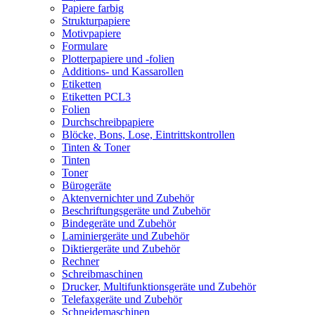
Papiere farbig
Strukturpapiere
Motivpapiere
Formulare
Plotterpapiere und -folien
Additions- und Kassarollen
Etiketten
Etiketten PCL3
Folien
Durchschreibpapiere
Blöcke, Bons, Lose, Eintrittskontrollen
Tinten & Toner
Tinten
Toner
Bürogeräte
Aktenvernichter und Zubehör
Beschriftungsgeräte und Zubehör
Bindegeräte und Zubehör
Laminiergeräte und Zubehör
Diktiergeräte und Zubehör
Rechner
Schreibmaschinen
Drucker, Multifunktionsgeräte und Zubehör
Telefaxgeräte und Zubehör
Schneidemaschinen