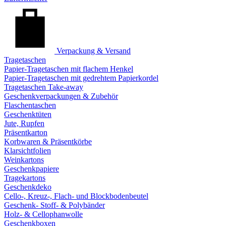
Verpackung & Versand
Tragetaschen
Papier-Tragetaschen mit flachem Henkel
Papier-Tragetaschen mit gedrehtem Papierkordel
Tragetaschen Take-away
Geschenkverpackungen & Zubehör
Flaschentaschen
Geschenktüten
Jute, Rupfen
Präsentkarton
Korbwaren & Präsentkörbe
Klarsichtfolien
Weinkartons
Geschenkpapiere
Tragekartons
Geschenkdeko
Cello-, Kreuz-, Flach- und Blockbodenbeutel
Geschenk- Stoff- & Polybänder
Holz- & Cellophanwolle
Geschenkboxen