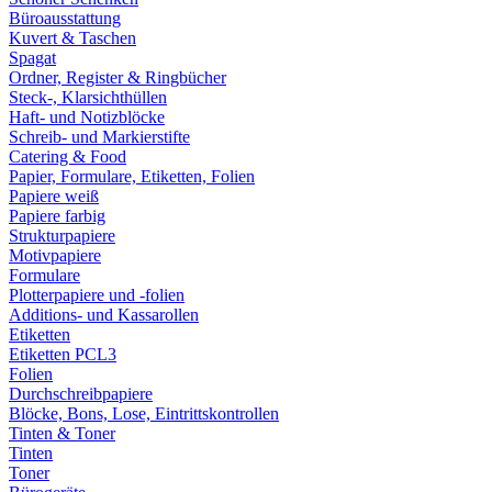
Büroausstattung
Kuvert & Taschen
Spagat
Ordner, Register & Ringbücher
Steck-, Klarsichthüllen
Haft- und Notizblöcke
Schreib- und Markierstifte
Catering & Food
Papier, Formulare, Etiketten, Folien
Papiere weiß
Papiere farbig
Strukturpapiere
Motivpapiere
Formulare
Plotterpapiere und -folien
Additions- und Kassarollen
Etiketten
Etiketten PCL3
Folien
Durchschreibpapiere
Blöcke, Bons, Lose, Eintrittskontrollen
Tinten & Toner
Tinten
Toner