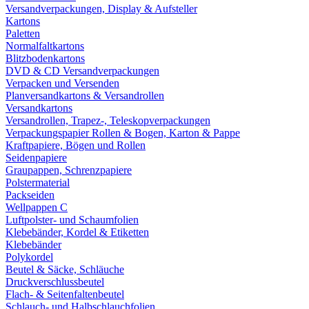
Versandverpackungen, Display & Aufsteller
Kartons
Paletten
Normalfaltkartons
Blitzbodenkartons
DVD & CD Versandverpackungen
Verpacken und Versenden
Planversandkartons & Versandrollen
Versandkartons
Versandrollen, Trapez-, Teleskopverpackungen
Verpackungspapier Rollen & Bogen, Karton & Pappe
Kraftpapiere, Bögen und Rollen
Seidenpapiere
Graupappen, Schrenzpapiere
Polstermaterial
Packseiden
Wellpappen C
Luftpolster- und Schaumfolien
Klebebänder, Kordel & Etiketten
Klebebänder
Polykordel
Beutel & Säcke, Schläuche
Druckverschlussbeutel
Flach- & Seitenfaltenbeutel
Schlauch- und Halbschlauchfolien