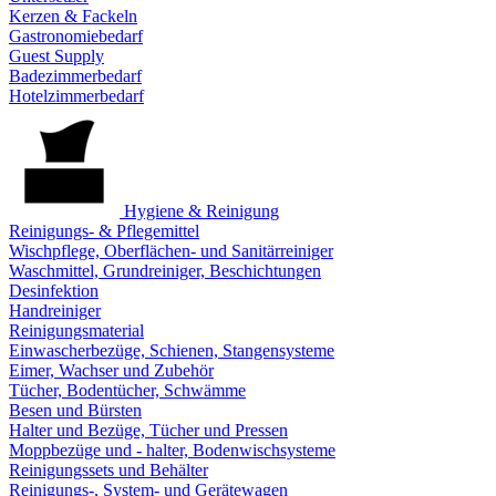
Kerzen & Fackeln
Gastronomiebedarf
Guest Supply
Badezimmerbedarf
Hotelzimmerbedarf
Hygiene & Reinigung
Reinigungs- & Pflegemittel
Wischpflege, Oberflächen- und Sanitärreiniger
Waschmittel, Grundreiniger, Beschichtungen
Desinfektion
Handreiniger
Reinigungsmaterial
Einwascherbezüge, Schienen, Stangensysteme
Eimer, Wachser und Zubehör
Tücher, Bodentücher, Schwämme
Besen und Bürsten
Halter und Bezüge, Tücher und Pressen
Moppbezüge und - halter, Bodenwischsysteme
Reinigungssets und Behälter
Reinigungs-, System- und Gerätewagen