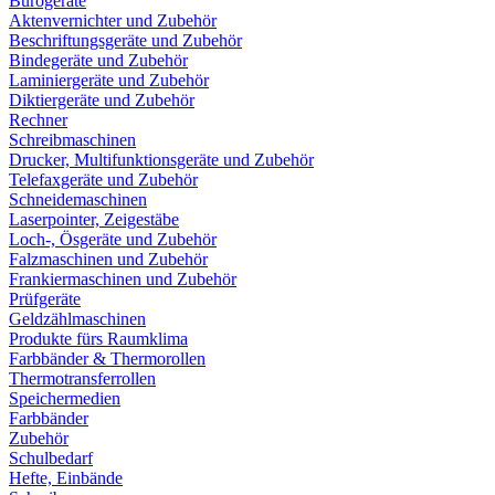
Bürogeräte
Aktenvernichter und Zubehör
Beschriftungsgeräte und Zubehör
Bindegeräte und Zubehör
Laminiergeräte und Zubehör
Diktiergeräte und Zubehör
Rechner
Schreibmaschinen
Drucker, Multifunktionsgeräte und Zubehör
Telefaxgeräte und Zubehör
Schneidemaschinen
Laserpointer, Zeigestäbe
Loch-, Ösgeräte und Zubehör
Falzmaschinen und Zubehör
Frankiermaschinen und Zubehör
Prüfgeräte
Geldzählmaschinen
Produkte fürs Raumklima
Farbbänder & Thermorollen
Thermotransferrollen
Speichermedien
Farbbänder
Zubehör
Schulbedarf
Hefte, Einbände