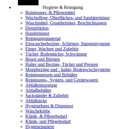
Hygiene & Reinigung
Reinigungs- & Pflegemittel
Wischpflege, Oberflächen- und Sanitärreiniger
Waschmittel, Grundreiniger, Beschichtungen
Desinfektion
Handreiniger
Reinigungsmaterial
Einwascherbezüge, Schienen, Stangensysteme
Eimer, Wachser und Zubehör
Tücher, Bodentücher, Schwämme
Besen und Bürsten
Halter und Bezüge, Tücher und Pressen
Moppbezüge und - halter, Bodenwischsysteme
Reinigungssets und Behälter
Reinigungs-, System- und Gerätewagen
Abfallentsorgung
Abfallbehälter
Sackständer & Zubehör
Abfallsäcke
Hygienebags & Dispenser
Wäschekörbe
Klinik- & Pflegebedarf
Klinik- und Pflegebedarf
Hygienepapiere