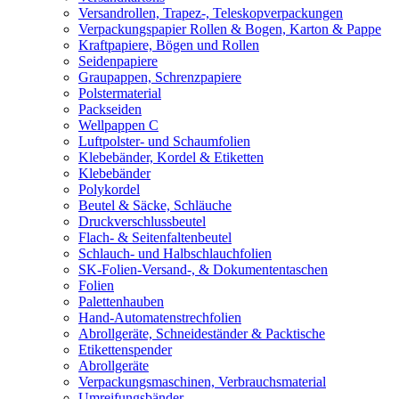
Versandrollen, Trapez-, Teleskopverpackungen
Verpackungspapier Rollen & Bogen, Karton & Pappe
Kraftpapiere, Bögen und Rollen
Seidenpapiere
Graupappen, Schrenzpapiere
Polstermaterial
Packseiden
Wellpappen C
Luftpolster- und Schaumfolien
Klebebänder, Kordel & Etiketten
Klebebänder
Polykordel
Beutel & Säcke, Schläuche
Druckverschlussbeutel
Flach- & Seitenfaltenbeutel
Schlauch- und Halbschlauchfolien
SK-Folien-Versand-, & Dokumententaschen
Folien
Palettenhauben
Hand-Automatenstrechfolien
Abrollgeräte, Schneideständer & Packtische
Etikettenspender
Abrollgeräte
Verpackungsmaschinen, Verbrauchsmaterial
Umreifungsbänder