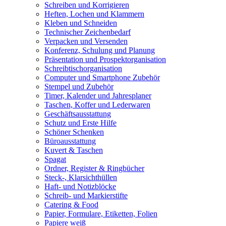
Schreiben und Korrigieren
Heften, Lochen und Klammern
Kleben und Schneiden
Technischer Zeichenbedarf
Verpacken und Versenden
Konferenz, Schulung und Planung
Präsentation und Prospektorganisation
Schreibtischorganisation
Computer und Smartphone Zubehör
Stempel und Zubehör
Timer, Kalender und Jahresplaner
Taschen, Koffer und Lederwaren
Geschäftsausstattung
Schutz und Erste Hilfe
Schöner Schenken
Büroausstattung
Kuvert & Taschen
Spagat
Ordner, Register & Ringbücher
Steck-, Klarsichthüllen
Haft- und Notizblöcke
Schreib- und Markierstifte
Catering & Food
Papier, Formulare, Etiketten, Folien
Papiere weiß