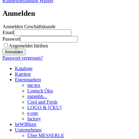
Kundenbefragung Widget
Anmelden
Anmelden Geschäftskunde
Email
Passwort
Angemeldet bleiben
Anmelden
Passwort vergessen?
Kataloge
Karriere
Eigenmarken
me:tex
Logisch Öko
mmmhh...
Cool and Fresh
LOGO & [I´KU]
e-one
factory
beWIRken
Unternehmen
Über MESSERLE