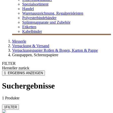
Spezialsortiment
Handel
Warenauszeichnung, Regalpreisleisten
Polyesterbindebänder
Splintenapparate und Zubehör
Etiketten
Kabelbinder
Messerle
Verpackung & Versand
Verpackungspapier Rollen & Bogen, Karton & Pappe
Graupappen, Schrenzpapiere
FILTER
Hersteller
zurück
MESSERLE
1
ERGEBNIS ANZEIGEN
Suchergebnisse
1 Produkte
1
FILTER