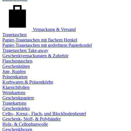
Verpackung & Versand
Tragetaschen
Papier-Tragetaschen mit flachem Henkel
Papier-Tragetaschen mit gedrehtem Papierkordel
Tragetaschen Take-away
Geschenkverpackungen & Zubehör
Flaschentaschen
Geschenktüten
Jute, Rupfen
Präsentkarton
Korbwaren & Präsentkörbe
Klarsichtfolien
Weinkartons
Geschenkpapiere
Tragekartons
Geschenkdeko
Cello-, Kreuz-, Flach- und Blockbodenbeutel
Geschenk- Stoff- & Polybänder
Holz- & Cellophanwolle
Geschenkboxen