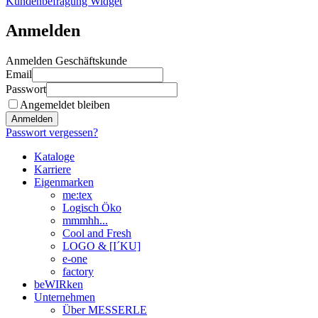
Kundenbefragung Widget
Anmelden
Anmelden Geschäftskunde
Email
Passwort
Angemeldet bleiben
Anmelden
Passwort vergessen?
Kataloge
Karriere
Eigenmarken
me:tex
Logisch Öko
mmmhh...
Cool and Fresh
LOGO & [I´KU]
e-one
factory
beWIRken
Unternehmen
Über MESSERLE