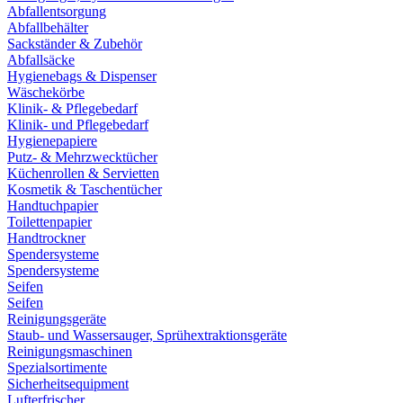
Abfallentsorgung
Abfallbehälter
Sackständer & Zubehör
Abfallsäcke
Hygienebags & Dispenser
Wäschekörbe
Klinik- & Pflegebedarf
Klinik- und Pflegebedarf
Hygienepapiere
Putz- & Mehrzwecktücher
Küchenrollen & Servietten
Kosmetik & Taschentücher
Handtuchpapier
Toilettenpapier
Handtrockner
Spendersysteme
Spendersysteme
Seifen
Seifen
Reinigungsgeräte
Staub- und Wassersauger, Sprühextraktionsgeräte
Reinigungsmaschinen
Spezialsortimente
Sicherheitsequipment
Lufterfrischer