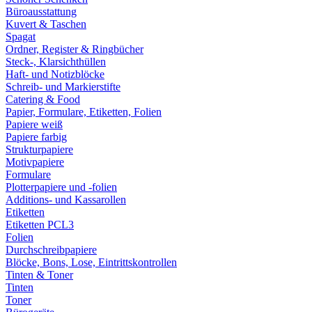
Büroausstattung
Kuvert & Taschen
Spagat
Ordner, Register & Ringbücher
Steck-, Klarsichthüllen
Haft- und Notizblöcke
Schreib- und Markierstifte
Catering & Food
Papier, Formulare, Etiketten, Folien
Papiere weiß
Papiere farbig
Strukturpapiere
Motivpapiere
Formulare
Plotterpapiere und -folien
Additions- und Kassarollen
Etiketten
Etiketten PCL3
Folien
Durchschreibpapiere
Blöcke, Bons, Lose, Eintrittskontrollen
Tinten & Toner
Tinten
Toner