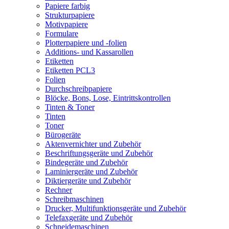
Papiere farbig
Strukturpapiere
Motivpapiere
Formulare
Plotterpapiere und -folien
Additions- und Kassarollen
Etiketten
Etiketten PCL3
Folien
Durchschreibpapiere
Blöcke, Bons, Lose, Eintrittskontrollen
Tinten & Toner
Tinten
Toner
Bürogeräte
Aktenvernichter und Zubehör
Beschriftungsgeräte und Zubehör
Bindegeräte und Zubehör
Laminiergeräte und Zubehör
Diktiergeräte und Zubehör
Rechner
Schreibmaschinen
Drucker, Multifunktionsgeräte und Zubehör
Telefaxgeräte und Zubehör
Schneidemaschinen