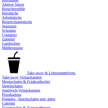
Bürostühle
Aktives Sitzen
Besucherstühle
Bürotische
Arbeitstische
Besprechungstische
Stauraum
Schränke
Container
Zubehör
Garderoben
Mülltrennung
Take-away & Lebensmittelverp.
Take-away Verpackungen
Menüschalen & Feinkostbecher
Siegelschalen
Sandwich-Verpackungen
Pizzakartons
Pommes-, Snackschalen und -tüten
Catering
Tragetaschen & Transportboxen