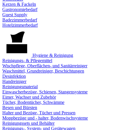
Kerzen & Fackeln
Gastronomiebedarf
Guest Supply
Badezimmerbedarf
Hotelzimmerbedarf
Hygiene & Reinigung
Reinigungs- & Pflegemittel
Wischpflege, Oberflächen- und Sanitärreiniger
Waschmittel, Grundreiniger, Beschichtungen
Desinfektion
Handreiniger
Reinigungsmaterial
Einwascherbezüge, Schienen, Stangensysteme
Eimer, Wachser und Zubehör
Tücher, Bodentücher, Schwämme
Besen und Bürsten
Halter und Bezüge, Tücher und Pressen
Moppbezüge und - halter, Bodenwischsysteme
Reinigungssets und Behälter
Reinigungs-, System- und Gerätewagen