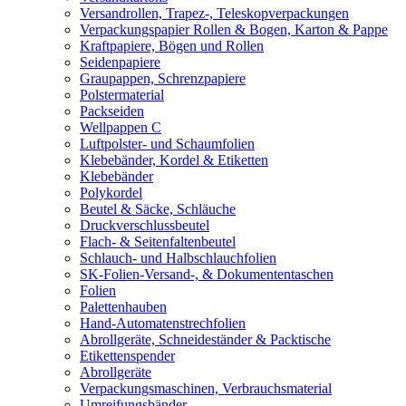
Versandrollen, Trapez-, Teleskopverpackungen
Verpackungspapier Rollen & Bogen, Karton & Pappe
Kraftpapiere, Bögen und Rollen
Seidenpapiere
Graupappen, Schrenzpapiere
Polstermaterial
Packseiden
Wellpappen C
Luftpolster- und Schaumfolien
Klebebänder, Kordel & Etiketten
Klebebänder
Polykordel
Beutel & Säcke, Schläuche
Druckverschlussbeutel
Flach- & Seitenfaltenbeutel
Schlauch- und Halbschlauchfolien
SK-Folien-Versand-, & Dokumententaschen
Folien
Palettenhauben
Hand-Automatenstrechfolien
Abrollgeräte, Schneideständer & Packtische
Etikettenspender
Abrollgeräte
Verpackungsmaschinen, Verbrauchsmaterial
Umreifungsbänder