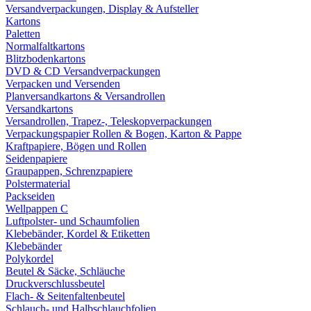
Versandverpackungen, Display & Aufsteller
Kartons
Paletten
Normalfaltkartons
Blitzbodenkartons
DVD & CD Versandverpackungen
Verpacken und Versenden
Planversandkartons & Versandrollen
Versandkartons
Versandrollen, Trapez-, Teleskopverpackungen
Verpackungspapier Rollen & Bogen, Karton & Pappe
Kraftpapiere, Bögen und Rollen
Seidenpapiere
Graupappen, Schrenzpapiere
Polstermaterial
Packseiden
Wellpappen C
Luftpolster- und Schaumfolien
Klebebänder, Kordel & Etiketten
Klebebänder
Polykordel
Beutel & Säcke, Schläuche
Druckverschlussbeutel
Flach- & Seitenfaltenbeutel
Schlauch- und Halbschlauchfolien