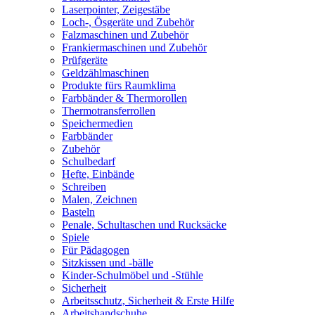
Laserpointer, Zeigestäbe
Loch-, Ösgeräte und Zubehör
Falzmaschinen und Zubehör
Frankiermaschinen und Zubehör
Prüfgeräte
Geldzählmaschinen
Produkte fürs Raumklima
Farbbänder & Thermorollen
Thermotransferrollen
Speichermedien
Farbbänder
Zubehör
Schulbedarf
Hefte, Einbände
Schreiben
Malen, Zeichnen
Basteln
Penale, Schultaschen und Rucksäcke
Spiele
Für Pädagogen
Sitzkissen und -bälle
Kinder-Schulmöbel und -Stühle
Sicherheit
Arbeitsschutz, Sicherheit & Erste Hilfe
Arbeitshandschuhe