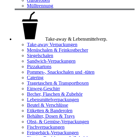
Garderoben
Mülltrennung
Take-away & Lebensmittelverp.
Take-away Verpackungen
Menüschalen & Feinkostbecher
Siegelschalen
Sandwich-Verpackungen
Pizzakartons
Pommes-, Snackschalen und -tüten
Catering
Tragetaschen & Transportboxen
Einweg-Geschirr
Becher, Flaschen & Zubehör
Lebensmittelverpackungen
Beutel & Verschlüsse
Etiketten & Banderolen
Behälter, Dosen & Trays
Obst- & Gemüse-Verpackungen
Fischverpackungen
Feingebäck-Verpackungen