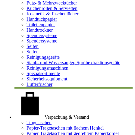
Putz- & Mehrzwecktücher
Küchenrollen & Servietten
Kosmetik & Taschentücher
Handtuchpapier
Toilettenpapier
Handtrockner
Spendersysteme
Spendersysteme
Seifen
Seifen
Reinigungsgeräte
Staub- und Wassersauger, Sprühextraktionsgeräte
Reinigungsmaschinen
Spezialsortimente
Sicherheitsequipment
Lufterfrischer
Verpackung & Versand
Tragetaschen
Papier-Tragetaschen mit flachem Henkel
Papier-Tragetaschen mit gedrehtem Papierkordel