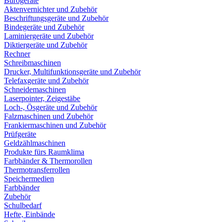
Bürogeräte
Aktenvernichter und Zubehör
Beschriftungsgeräte und Zubehör
Bindegeräte und Zubehör
Laminiergeräte und Zubehör
Diktiergeräte und Zubehör
Rechner
Schreibmaschinen
Drucker, Multifunktionsgeräte und Zubehör
Telefaxgeräte und Zubehör
Schneidemaschinen
Laserpointer, Zeigestäbe
Loch-, Ösgeräte und Zubehör
Falzmaschinen und Zubehör
Frankiermaschinen und Zubehör
Prüfgeräte
Geldzählmaschinen
Produkte fürs Raumklima
Farbbänder & Thermorollen
Thermotransferrollen
Speichermedien
Farbbänder
Zubehör
Schulbedarf
Hefte, Einbände