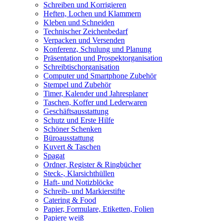
Schreiben und Korrigieren
Heften, Lochen und Klammern
Kleben und Schneiden
Technischer Zeichenbedarf
Verpacken und Versenden
Konferenz, Schulung und Planung
Präsentation und Prospektorganisation
Schreibtischorganisation
Computer und Smartphone Zubehör
Stempel und Zubehör
Timer, Kalender und Jahresplaner
Taschen, Koffer und Lederwaren
Geschäftsausstattung
Schutz und Erste Hilfe
Schöner Schenken
Büroausstattung
Kuvert & Taschen
Spagat
Ordner, Register & Ringbücher
Steck-, Klarsichthüllen
Haft- und Notizblöcke
Schreib- und Markierstifte
Catering & Food
Papier, Formulare, Etiketten, Folien
Papiere weiß