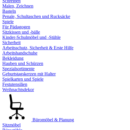
Schreiben
Malen, Zeichnen
Basteln
Penale, Schultaschen und Rucksäcke
Spiele
Für Pädagogen
Sitzkissen und -bälle
Kinder-Schulmöbel und -Stühle
Sicherheit
Arbeitsschutz, Sicherheit & Erste Hilfe
Arbeitshandschuhe
Bekleidung
Hauben und Schürzen
Spezialsortimente
Geburtstagskerzen mit Halter
Spielkarten und Spiele
Festutensilien
Weihnachtsdekor
Büromöbel & Planung
Sitzmöbel